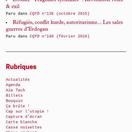
Dossier "Tragédies syriennes" : Révolution volée
& exil
Paru dans
CQFD
n°136 (octobre 2015)
Réfugiés, conflit kurde, autoritarisme... Les sales
guerres d’Erdogan
Paru dans
CQFD
n°140 (février 2016)
Rubriques
Actualités
Agenda
Aïe Tech
Billets
Bouquin
Ça brûle !
Cap sur l’utopie !
Capture d’écran
Carte blanche
Casse noisettes