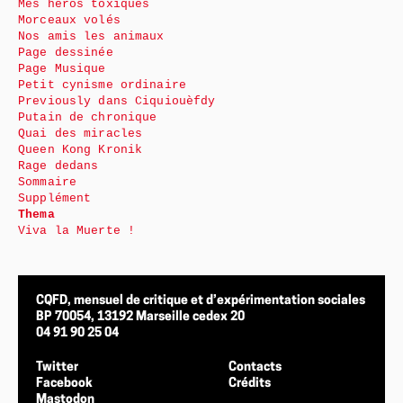
Mes héros toxiques
Morceaux volés
Nos amis les animaux
Page dessinée
Page Musique
Petit cynisme ordinaire
Previously dans Ciquiouèfdy
Putain de chronique
Quai des miracles
Queen Kong Kronik
Rage dedans
Sommaire
Supplément
Thema
Viva la Muerte !
CQFD, mensuel de critique et d’expérimentation sociales
BP 70054, 13192 Marseille cedex 20
04 91 90 25 04
Twitter
Contacts
Facebook
Crédits
Mastodon