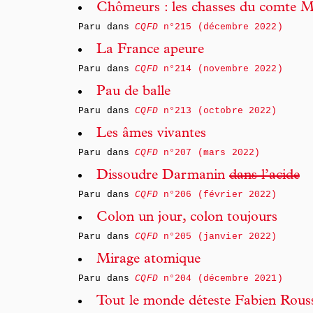
Chômeurs : les chasses du comte M
Paru dans
CQFD
n°215 (décembre 2022)
La France apeure
Paru dans
CQFD
n°214 (novembre 2022)
Pau de balle
Paru dans
CQFD
n°213 (octobre 2022)
Les âmes vivantes
Paru dans
CQFD
n°207 (mars 2022)
Dissoudre Darmanin
dans l’acide
Paru dans
CQFD
n°206 (février 2022)
Colon un jour, colon toujours
Paru dans
CQFD
n°205 (janvier 2022)
Mirage atomique
Paru dans
CQFD
n°204 (décembre 2021)
Tout le monde déteste Fabien Rous