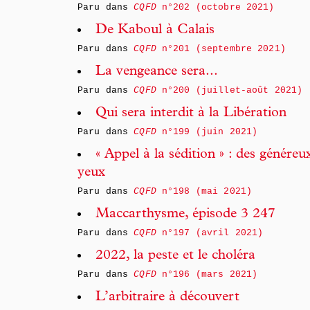
Paru dans
CQFD
n°202 (octobre 2021)
De Kaboul à Calais
Paru dans
CQFD
n°201 (septembre 2021)
La vengeance sera...
Paru dans
CQFD
n°200 (juillet-août 2021)
Qui sera interdit à la Libération
Paru dans
CQFD
n°199 (juin 2021)
« Appel à la sédition » : des génére
yeux
Paru dans
CQFD
n°198 (mai 2021)
Maccarthysme, épisode 3 247
Paru dans
CQFD
n°197 (avril 2021)
2022, la peste et le choléra
Paru dans
CQFD
n°196 (mars 2021)
L’arbitraire à découvert