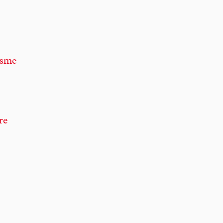
isme
re