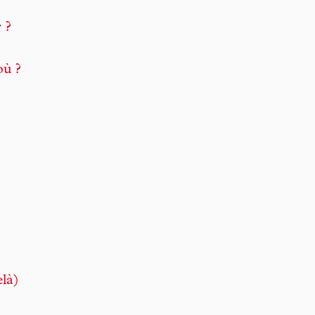
 ?
où ?
là)