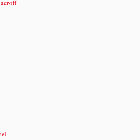
acroff
sel