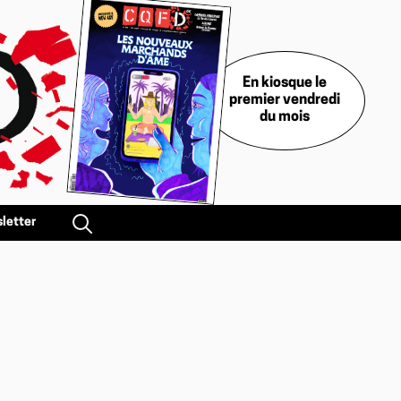
En kiosque le
premier vendredi
du mois
letter