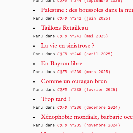
Paru dans
CQFD
n°244 (septembre 2025)
Palestine : des boussoles dans la nui
Paru dans
CQFD
n°242 (juin 2025)
Taillons Retailleau
Paru dans
CQFD
n°241 (mai 2025)
La vie en sinistrose ?
Paru dans
CQFD
n°240 (avril 2025)
En Bayrou libre
Paru dans
CQFD
n°239 (mars 2025)
Comme un ouragan brun
Paru dans
CQFD
n°238 (février 2025)
Trop tard !
Paru dans
CQFD
n°236 (décembre 2024)
Xénophobie mondiale, barbarie occ
Paru dans
CQFD
n°235 (novembre 2024)