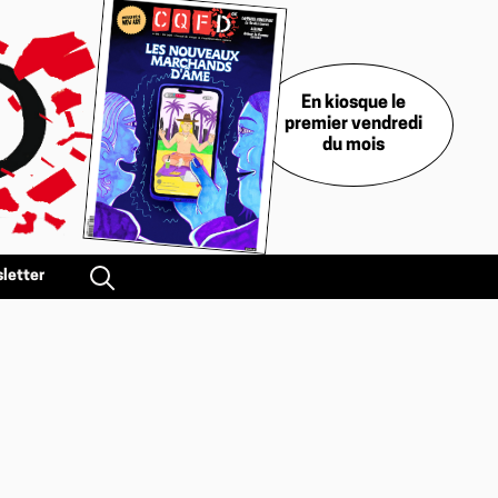
En kiosque le
premier vendredi
du mois
letter