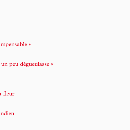
’impensable »
t un peu dégueulasse »
 fleur
indien