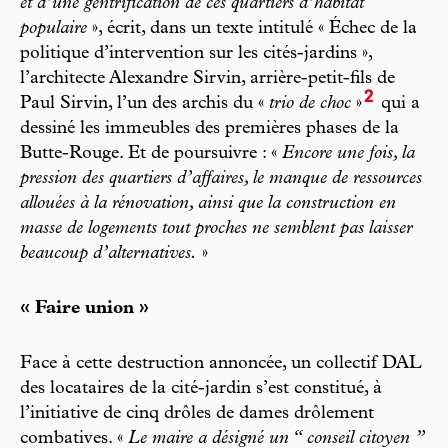
et d’une gentrification de ces quartiers d’habitat
populaire
», écrit, dans un texte intitulé « Échec de la
politique d’intervention sur les cités-jardins »,
l’architecte Alexandre Sirvin, arrière-petit-fils de
2
Paul Sirvin, l’un des archis du «
trio de choc
»
qui a
dessiné les immeubles des premières phases de la
Butte-Rouge. Et de poursuivre : «
Encore une fois, la
pression des quartiers d’affaires, le manque de ressources
allouées à la rénovation, ainsi que la construction en
masse de logements tout proches ne semblent pas laisser
beaucoup d’alternatives.
»
« Faire union »
Face à cette destruction annoncée, un collectif DAL
des locataires de la cité-jardin s’est constitué, à
l’initiative de cinq drôles de dames drôlement
combatives. «
Le maire a désigné un “ conseil citoyen ”