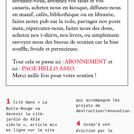
abonnez-vous, abonnez vos tatas et vos
canaris, achetez nous en kiosque, diffusez-nous
en manif, cafés, bibliothèque ou en librairie,
faites notre pub sur la toile, partagez nos posts
insta, répercutez-nous, faites nous des dons,
achetez nos t-shirts, nos livres, ou simplement
envoyez nous des bisous de soutien car la bise
souffle, froide et pernicieuse.
Tout cela se passe ici :
ABONNEMENT
et
ici :
PAGE HELLO ASSO
.
Merci mille fois pour votre soutien !
qui accompagne les
1
Cité dans « La
projets de
Butte-Rouge va
destruction/rénovation.
devenir la cité-
jardin du XXIe
4
Jusqu’à son
siècle », article mis
en ligne sur le site
éviction par le