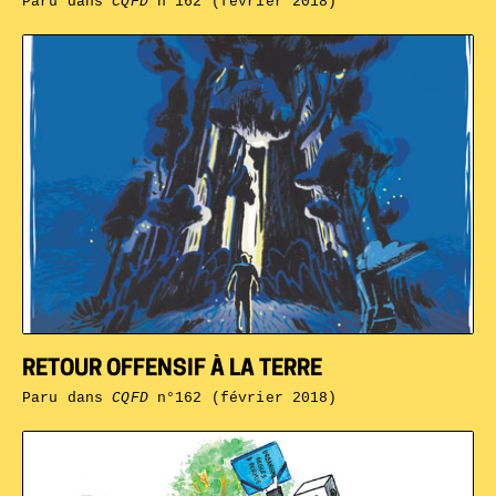
Paru dans
CQFD
n°162 (février 2018)
RETOUR OFFENSIF À LA TERRE
Paru dans
CQFD
n°162 (février 2018)