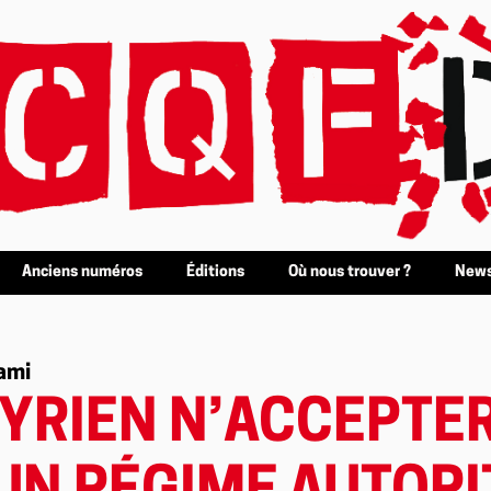
Anciens numéros
Éditions
Où nous trouver ?
News
hami
SYRIEN N’ACCEPTE