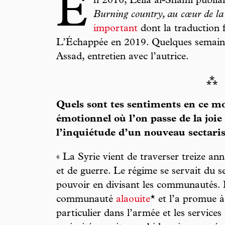
E
n 2016, Leila al-Shami publia
Burning country, au cœur de la 
important
dont la traduction f
L’Échappée en 2019. Quelques semaine
Assad, entretien avec l’autrice.
⁂
Quels sont tes sentiments en ce 
émotionnel où l’on passe de la joie 
l’inquiétude d’un nouveau sectari
« La Syrie vient de traverser treize an
et de guerre. Le régime se servait du 
pouvoir en divisant les communautés. L
communauté
alaouite
* et l’a promue à
particulier dans l’armée et les services 