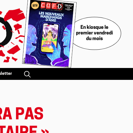
En kiosque le
premier vendredi
du mois
letter
RA PAS