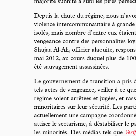
majorité sunnite a subi les pires perséc
Depuis la chute du régime, nous n’avon
violence intercommunautaire à grande éc
isolés, mais nombre d’entre eux étaient
vengeance contre des personnalités loy
Shujaa Al-Ali, officier alaouite, resp
mai 2012, au cours duquel plus de 100
été sauvagement assassinées.
Le gouvernement de transition a pris
tels actes de vengeance, veiller à ce qu
régime soient arrêtées et jugées, et r
minoritaires sur leur sécurité. Les par
actuellement une campagne coordonnée
attiser le sectarisme, à déstabiliser le
les minorités. Des médias tels que
Veri