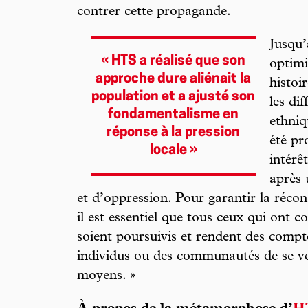
contrer cette propagande.
Jusqu’
« HTS a réalisé que son
optimi
approche dure aliénait la
histoi
population et a ajusté son
les di
fondamentalisme en
ethniq
réponse à la pression
été pr
locale »
intérê
après 
et d’oppression. Pour garantir la réco
il est essentiel que tous ceux qui ont 
soient poursuivis et rendent des compte
individus ou des communautés de se ve
moyens. »