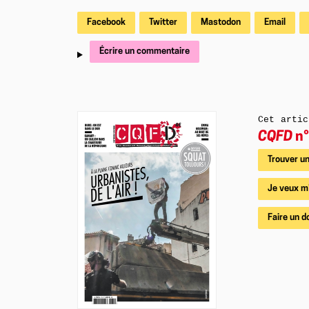
Facebook
Twitter
Mastodon
Email
Écrire un commentaire
Cet artic
CQFD
n°
Trouver un
Je veux m
Faire un d