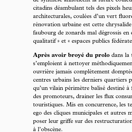
de synthèse annoncent la future couleu
citadins déambulant tels des pixels he
architecturales, coulées d’un vert fluor
rénovation urbaine est cette chrysalid
faubourg de zonards mal dégrossis en é
qualitatif » et « espaces publics fédérate
Après avoir broyé du prolo
dans la t
s’emploient à nettoyer méthodiquement 
ouvrière jamais complètement domptée. 
centres urbains les derniers quartiers p
qu’un vilain périmètre balisé destiné à f
des promoteurs, drainer les flux consum
touristiques. Mis en concurrence, les te
ego des cliques municipales et autres m
poser leur griffe sur des restructuratio
à l’obscène.