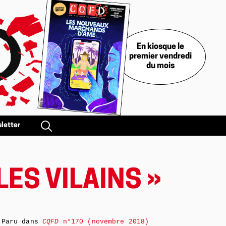
En kiosque le
premier vendredi
du mois
letter
 LES VILAINS »
Paru dans
CQFD
n°170 (novembre 2018)