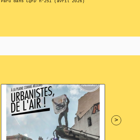
Paru dans
CQFD
n°251 (avril 2026)
>