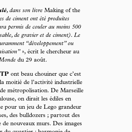
ulé
, dans son livre
Making of the
es de ciment ont été produites
ura permis de couler au moins 500
able, de gravier et de ciment). Le
 couramment “développement” ou
nisation”
», écrit le chercheur au
Monde
du 29 août.
BTP
ont beau chouiner que c’est
a moitié de l’activité industrielle
e de métropolisation. De Marseille
ouse, on dirait les édiles en
ésie pour un jeu de Lego grandeur
ses, des bulldozers ; partout des
te de nouveaux murs. Des images