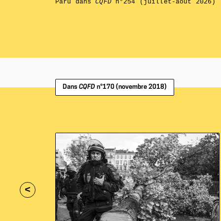
Paru dans
CQFD
n°254 (juillet-août 2026)
Dans
CQFD
n°170 (novembre 2018)
<