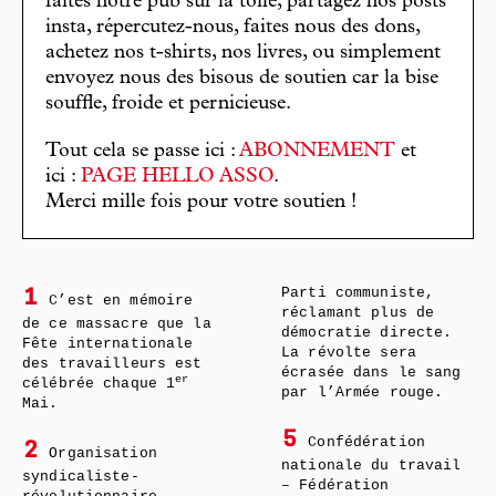
faites notre pub sur la toile, partagez nos posts
insta, répercutez-nous, faites nous des dons,
achetez nos t-shirts, nos livres, ou simplement
envoyez nous des bisous de soutien car la bise
souffle, froide et pernicieuse.
Tout cela se passe ici :
ABONNEMENT
et
ici :
PAGE HELLO ASSO
.
Merci mille fois pour votre soutien !
Parti communiste,
1
C’est en mémoire
réclamant plus de
de ce massacre que la
démocratie directe.
Fête internationale
La révolte sera
des travailleurs est
écrasée dans le sang
er
célébrée chaque 1
par l’Armée rouge.
Mai.
5
Confédération
2
Organisation
nationale du travail
syndicaliste-
– Fédération