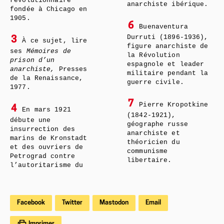
révolutionnaire
anarchiste ibérique.
fondée à Chicago en
1905.
6
Buenaventura
Durruti (1896-1936),
3
À ce sujet, lire
figure anarchiste de
ses
Mémoires de
la Révolution
prison d’un
espagnole et leader
anarchiste,
Presses
militaire pendant la
de la Renaissance,
guerre civile.
1977.
7
Pierre Kropotkine
4
En mars 1921
(1842-1921),
débute une
géographe russe
insurrection des
anarchiste et
marins de Kronstadt
théoricien du
et des ouvriers de
communisme
Petrograd contre
libertaire.
l’autoritarisme du
Facebook
Twitter
Mastodon
Email
Imprimer