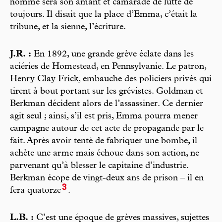
homme sera son amant et camarade de lutte de
toujours. Il disait que la place d’Emma, c’était la
tribune, et la sienne, l’écriture.
J.R. :
En 1892, une grande grève éclate dans les
aciéries de Homestead, en Pennsylvanie. Le patron,
Henry Clay Frick, embauche des policiers privés qui
tirent à bout portant sur les grévistes. Goldman et
Berkman décident alors de l’assassiner. Ce dernier
agit seul ; ainsi, s’il est pris, Emma pourra mener
campagne autour de cet acte de propagande par le
fait. Après avoir tenté de fabriquer une bombe, il
achète une arme mais échoue dans son action, ne
parvenant qu’à blesser le capitaine d’industrie.
Berkman écope de vingt-deux ans de prison – il en
3
fera quatorze
.
L.B. :
C’est une époque de grèves massives, sujettes