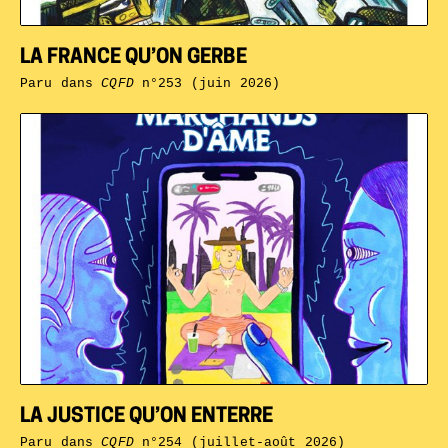
LA FRANCE QU’ON GERBE
Paru dans
CQFD
n°253 (juin 2026)
LA JUSTICE QU’ON ENTERRE
Paru dans
CQFD
n°254 (juillet-août 2026)