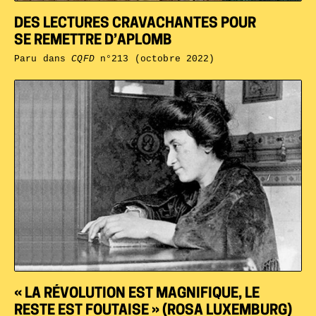
DES LECTURES CRAVACHANTES POUR
SE REMETTRE D’APLOMB
Paru dans
CQFD
n°213 (octobre 2022)
« LA RÉVOLUTION EST MAGNIFIQUE, LE
RESTE EST FOUTAISE » (ROSA LUXEMBURG)