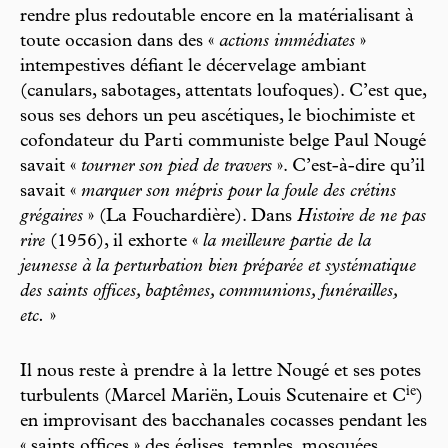
rendre plus redoutable encore en la matérialisant à
toute occasion dans des «
actions immédiates
»
intempestives défiant le décervelage ambiant
(canulars, sabotages, attentats loufoques). C’est que,
sous ses dehors un peu ascétiques, le biochimiste et
cofondateur du Parti communiste belge Paul Nougé
savait «
tourner son pied de travers
». C’est-à-dire qu’il
savait «
marquer son mépris pour la foule des crétins
grégaires
» (La Fouchardière). Dans
Histoire de ne pas
rire
(1956), il exhorte «
la meilleure partie de la
jeunesse à la perturbation bien préparée et systématique
des saints offices, baptêmes, communions, funérailles,
etc.
»
Il nous reste à prendre à la lettre Nougé et ses potes
i
e
turbulents (Marcel Mariën, Louis Scutenaire et C
)
en improvisant des bacchanales cocasses pendant les
« saints offices » des églises, temples, mosquées,