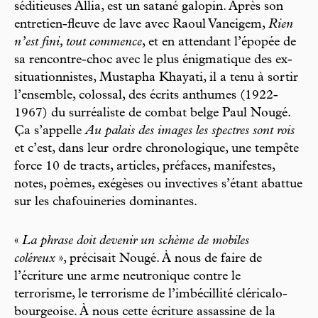
séditieuses Allia, est un satané galopin. Après son
entretien-fleuve de lave avec Raoul Vaneigem,
Rien
n’est fini, tout commence
, et en attendant l’épopée de
sa rencontre-choc avec le plus énigmatique des ex-
situationnistes, Mustapha Khayati, il a tenu à sortir
l’ensemble, colossal, des écrits anthumes (1922-
1967) du surréaliste de combat belge Paul Nougé.
Ça s’appelle
Au palais des images les spectres sont rois
et c’est, dans leur ordre chronologique, une tempête
force 10 de tracts, articles, préfaces, manifestes,
notes, poèmes, exégèses ou invectives s’étant abattue
sur les chafouineries dominantes.
«
La phrase doit devenir un schème de mobiles
coléreux
», précisait Nougé. À nous de faire de
l’écriture une arme neutronique contre le
terrorisme, le terrorisme de l’imbécillité cléricalo-
bourgeoise. À nous cette écriture assassine de la