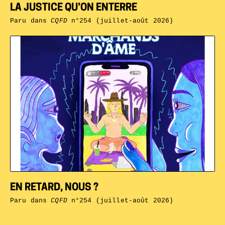
LA JUSTICE QU’ON ENTERRE
Paru dans
CQFD
n°254 (juillet-août 2026)
EN RETARD, NOUS ?
Paru dans
CQFD
n°254 (juillet-août 2026)