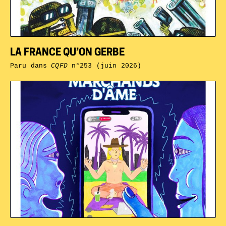
LA FRANCE QU’ON GERBE
Paru dans
CQFD
n°253 (juin 2026)