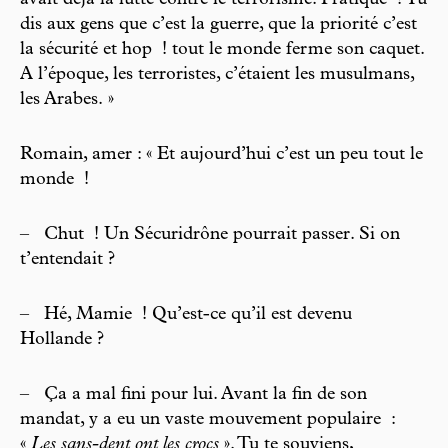
avait déjà la lutte contre le terrorisme. Pratique ! Tu
dis aux gens que c’est la guerre, que la priorité c’est
la sécurité et hop ! tout le monde ferme son caquet.
A l’époque, les terroristes, c’étaient les musulmans,
les Arabes. »
Romain, amer : « Et aujourd’hui c’est un peu tout le
monde !
–
Chut ! Un Sécuridrône pourrait passer. Si on
t’entendait ?
–
Hé, Mamie ! Qu’est-ce qu’il est devenu
Hollande ?
–
Ça a mal fini pour lui. Avant la fin de son
mandat, y a eu un vaste mouvement populaire :
«
Les sans-dent ont les crocs
». Tu te souviens,