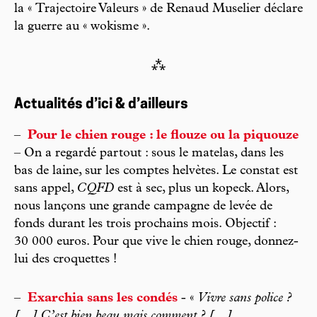
la « Trajectoire Valeurs » de Renaud Muselier déclare
la guerre au « wokisme ».
⁂
Actualités d’ici & d’ailleurs
–
Pour le chien rouge : le flouze ou la piquouze
– On a regardé partout : sous le matelas, dans les
bas de laine, sur les comptes helvètes. Le constat est
sans appel,
CQFD
est à sec, plus un kopeck. Alors,
nous lançons une grande campagne de levée de
fonds durant les trois prochains mois. Objectif :
30 000 euros. Pour que vive le chien rouge, donnez-
lui des croquettes !
–
Exarchia sans les condés
- «
Vivre sans police ?
[…] C’est bien beau mais comment ? […]