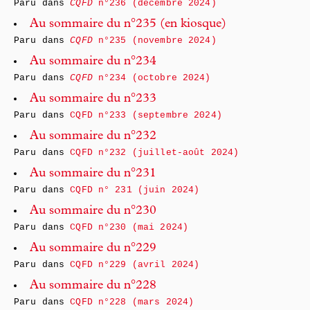
Paru dans
CQFD
n°236 (décembre 2024)
Au sommaire du n°235 (en kiosque)
Paru dans
CQFD
n°235 (novembre 2024)
Au sommaire du n°234
Paru dans
CQFD
n°234 (octobre 2024)
Au sommaire du n°233
Paru dans
CQFD n°233 (septembre 2024)
Au sommaire du n°232
Paru dans
CQFD n°232 (juillet-août 2024)
Au sommaire du n°231
Paru dans
CQFD n° 231 (juin 2024)
Au sommaire du n°230
Paru dans
CQFD n°230 (mai 2024)
Au sommaire du n°229
Paru dans
CQFD n°229 (avril 2024)
Au sommaire du n°228
Paru dans
CQFD n°228 (mars 2024)