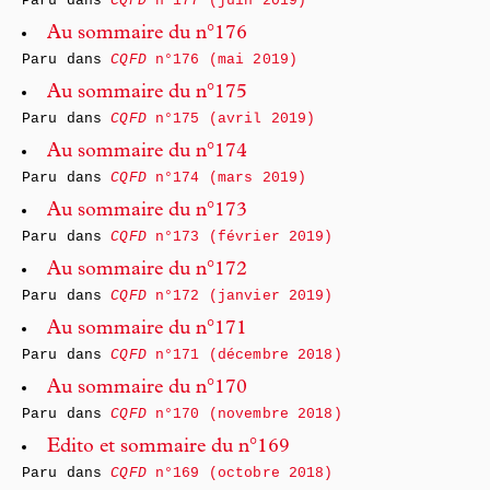
Paru dans
CQFD
n°177 (juin 2019)
Au sommaire du n°176
Paru dans
CQFD
n°176 (mai 2019)
Au sommaire du n°175
Paru dans
CQFD
n°175 (avril 2019)
Au sommaire du n°174
Paru dans
CQFD
n°174 (mars 2019)
Au sommaire du n°173
Paru dans
CQFD
n°173 (février 2019)
Au sommaire du n°172
Paru dans
CQFD
n°172 (janvier 2019)
Au sommaire du n°171
Paru dans
CQFD
n°171 (décembre 2018)
Au sommaire du n°170
Paru dans
CQFD
n°170 (novembre 2018)
Edito et sommaire du n°169
Paru dans
CQFD
n°169 (octobre 2018)