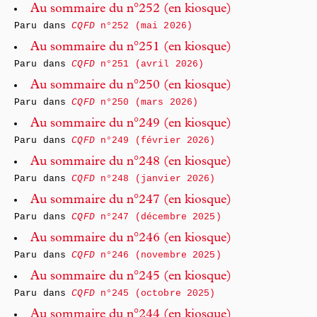
Au sommaire du n°252 (en kiosque)
Paru dans
CQFD
n°252 (mai 2026)
Au sommaire du n°251 (en kiosque)
Paru dans
CQFD
n°251 (avril 2026)
Au sommaire du n°250 (en kiosque)
Paru dans
CQFD
n°250 (mars 2026)
Au sommaire du n°249 (en kiosque)
Paru dans
CQFD
n°249 (février 2026)
Au sommaire du n°248 (en kiosque)
Paru dans
CQFD
n°248 (janvier 2026)
Au sommaire du n°247 (en kiosque)
Paru dans
CQFD
n°247 (décembre 2025)
Au sommaire du n°246 (en kiosque)
Paru dans
CQFD
n°246 (novembre 2025)
Au sommaire du n°245 (en kiosque)
Paru dans
CQFD
n°245 (octobre 2025)
Au sommaire du n°244 (en kiosque)