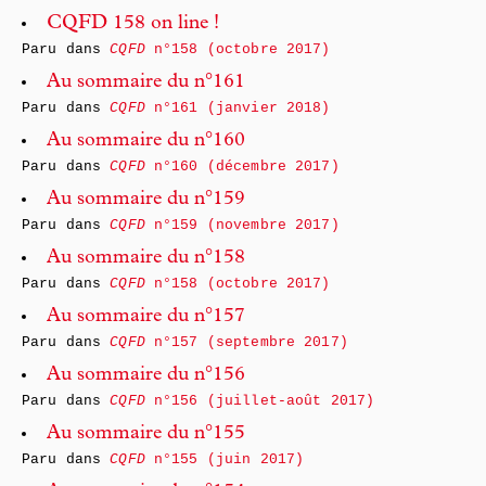
CQFD 158 on line !
Paru dans
CQFD
n°158 (octobre 2017)
Au sommaire du n°161
Paru dans
CQFD
n°161 (janvier 2018)
Au sommaire du n°160
Paru dans
CQFD
n°160 (décembre 2017)
Au sommaire du n°159
Paru dans
CQFD
n°159 (novembre 2017)
Au sommaire du n°158
Paru dans
CQFD
n°158 (octobre 2017)
Au sommaire du n°157
Paru dans
CQFD
n°157 (septembre 2017)
Au sommaire du n°156
Paru dans
CQFD
n°156 (juillet-août 2017)
Au sommaire du n°155
Paru dans
CQFD
n°155 (juin 2017)