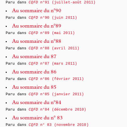
Paru dans
CQFD
n°91 (juillet-août 2011)
Au sommaire du n°90
Paru dans
CQFD
n°90 (juin 2011)
Au sommaire du n°89
Paru dans
CQFD
n°89 (mai 2011)
Au sommaire du n°88
Paru dans
CQFD
n°88 (avril 2011)
Au sommaire du 87
Paru dans
CQFD
n°87 (mars 2011)
Au sommaire du 86
Paru dans
CQFD
n°86 (février 2011)
Au sommaire du 85
Paru dans
CQFD
n°85 (janvier 2011)
Au sommaire du n°84
Paru dans
CQFD
n°84 (décembre 2010)
Au sommaire du n° 83
Paru dans
CQFD
n° 83 (novembre 2010)