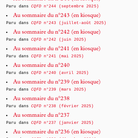
Paru dans
CQFD
n°244 (septembre 2025)
Au sommaire du n°243 (en kiosque)
Paru dans
CQFD
n°243 (juillet-août 2025)
Au sommaire du n°242 (en kiosque)
Paru dans
CQFD
n°242 (juin 2025)
Au sommaire du n°241 (en kiosque)
Paru dans
CQFD
n°241 (mai 2025)
Au sommaire du n°240
Paru dans
CQFD
n°240 (avril 2025)
Au sommaire du n°239 (en kiosque)
Paru dans
CQFD
n°239 (mars 2025)
Au sommaire du n°238
Paru dans
CQFD
n°238 (février 2025)
Au sommaire du n°237
Paru dans
CQFD
n°237 (janvier 2025)
Au sommaire du n°236 (en kiosque)