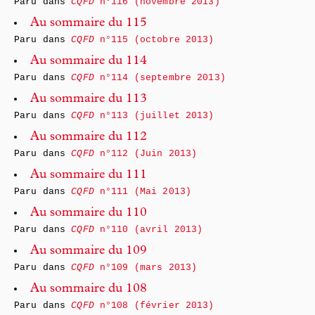
Paru dans
CQFD
n°116 (novembre 2013)
Au sommaire du 115
Paru dans
CQFD
n°115 (octobre 2013)
Au sommaire du 114
Paru dans
CQFD
n°114 (septembre 2013)
Au sommaire du 113
Paru dans
CQFD
n°113 (juillet 2013)
Au sommaire du 112
Paru dans
CQFD
n°112 (Juin 2013)
Au sommaire du 111
Paru dans
CQFD
n°111 (Mai 2013)
Au sommaire du 110
Paru dans
CQFD
n°110 (avril 2013)
Au sommaire du 109
Paru dans
CQFD
n°109 (mars 2013)
Au sommaire du 108
Paru dans
CQFD
n°108 (février 2013)