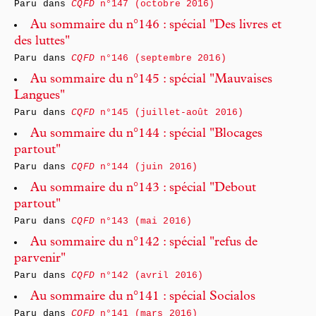
Paru dans
CQFD
n°147 (octobre 2016)
Au sommaire du n°146 : spécial "Des livres et
des luttes"
Paru dans
CQFD
n°146 (septembre 2016)
Au sommaire du n°145 : spécial "Mauvaises
Langues"
Paru dans
CQFD
n°145 (juillet-août 2016)
Au sommaire du n°144 : spécial "Blocages
partout"
Paru dans
CQFD
n°144 (juin 2016)
Au sommaire du n°143 : spécial "Debout
partout"
Paru dans
CQFD
n°143 (mai 2016)
Au sommaire du n°142 : spécial "refus de
parvenir"
Paru dans
CQFD
n°142 (avril 2016)
Au sommaire du n°141 : spécial Socialos
Paru dans
CQFD
n°141 (mars 2016)