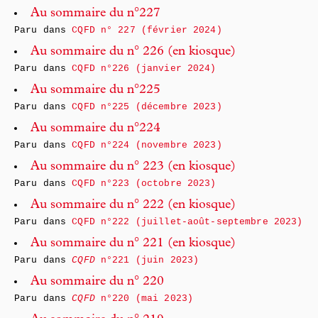
Au sommaire du n°227
Paru dans
CQFD n° 227 (février 2024)
Au sommaire du n° 226 (en kiosque)
Paru dans
CQFD n°226 (janvier 2024)
Au sommaire du n°225
Paru dans
CQFD n°225 (décembre 2023)
Au sommaire du n°224
Paru dans
CQFD n°224 (novembre 2023)
Au sommaire du n° 223 (en kiosque)
Paru dans
CQFD n°223 (octobre 2023)
Au sommaire du n° 222 (en kiosque)
Paru dans
CQFD n°222 (juillet-août-septembre 2023)
Au sommaire du n° 221 (en kiosque)
Paru dans
CQFD
n°221 (juin 2023)
Au sommaire du n° 220
Paru dans
CQFD
n°220 (mai 2023)