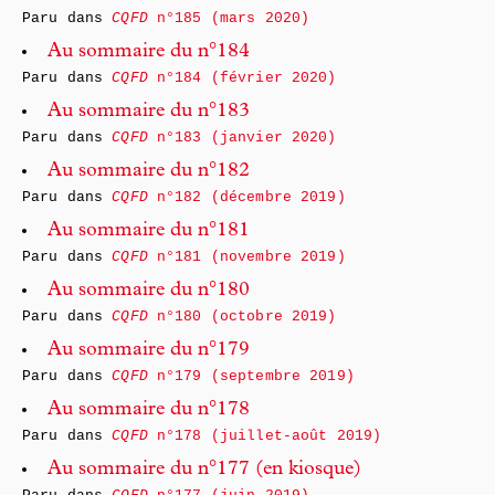
Paru dans
CQFD
n°185 (mars 2020)
Au sommaire du n°184
Paru dans
CQFD
n°184 (février 2020)
Au sommaire du n°183
Paru dans
CQFD
n°183 (janvier 2020)
Au sommaire du n°182
Paru dans
CQFD
n°182 (décembre 2019)
Au sommaire du n°181
Paru dans
CQFD
n°181 (novembre 2019)
Au sommaire du n°180
Paru dans
CQFD
n°180 (octobre 2019)
Au sommaire du n°179
Paru dans
CQFD
n°179 (septembre 2019)
Au sommaire du n°178
Paru dans
CQFD
n°178 (juillet-août 2019)
Au sommaire du n°177 (en kiosque)