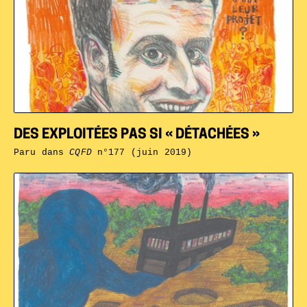
DES EXPLOITÉES PAS SI « DÉTACHÉES »
Paru dans
CQFD
n°177 (juin 2019)