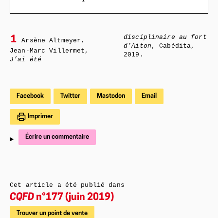
disciplinaire au fort
1
Arsène Altmeyer,
d’Aiton
, Cabédita,
Jean-Marc Villermet,
2019.
J’ai été
Facebook
Twitter
Mastodon
Email
Imprimer
Écrire un commentaire
Cet article a été publié dans
CQFD
n°177 (juin 2019)
Trouver un point de vente