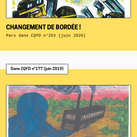
CHANGEMENT DE BORDÉE !
Paru dans
CQFD
n°253 (juin 2026)
Dans
CQFD
n°177 (juin 2019)