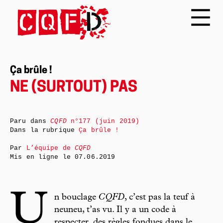
Ça brûle !
NE (SURTOUT) PAS
Paru dans
CQFD
n°177 (juin 2019)
Dans la rubrique
Ça brûle !
Par
L’équipe de
CQFD
Mis en ligne le
07.06.2019
U
n bouclage
CQFD
, c’est pas la teuf à
neuneu, t’as vu. Il y a un code à
respecter, des règles fondues dans le