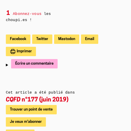
1
Abonnez-vous
les
choupi.es !
Facebook
Twitter
Mastodon
Email
Imprimer
Écrire un commentaire
Cet article a été publié dans
CQFD
n°177 (juin 2019)
Trouver un point de vente
Je veux m'abonner