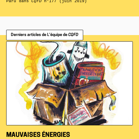
Paru dans
CQFD
n°177 (juin 2019)
Derniers articles de L’équipe de
CQFD
MAUVAISES ÉNERGIES