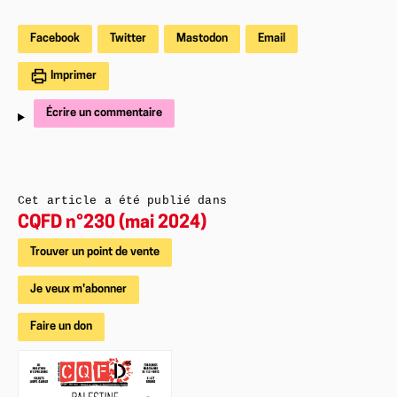
Facebook
Twitter
Mastodon
Email
Imprimer
Écrire un commentaire
Cet article a été publié dans
CQFD n°230 (mai 2024)
Trouver un point de vente
Je veux m'abonner
Faire un don