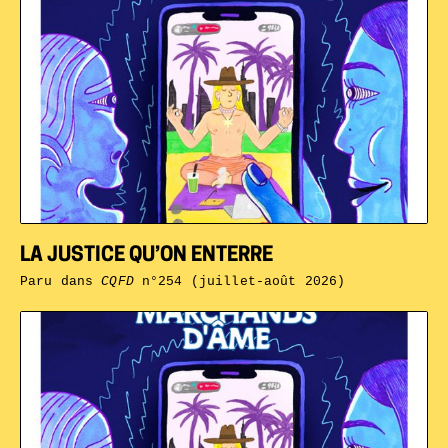
LA JUSTICE QU’ON ENTERRE
Paru dans
CQFD
n°254 (juillet-août 2026)