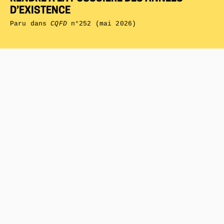
D’EXISTENCE
Paru dans
CQFD
n°252 (mai 2026)