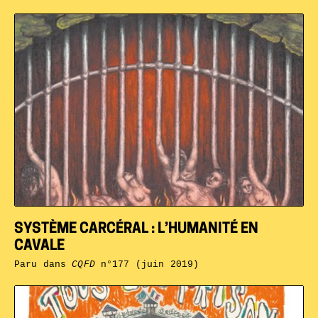
SYSTÈME CARCÉRAL : L’HUMANITÉ EN
CAVALE
Paru dans
CQFD
n°177 (juin 2019)