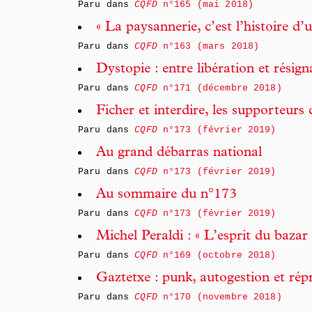
Paru dans
CQFD
n°165 (mai 2018)
« La paysannerie, c’est l’histoire d
Paru dans
CQFD
n°163 (mars 2018)
Dystopie : entre libération et résign
Paru dans
CQFD
n°171 (décembre 2018)
Ficher et interdire, les supporteurs
Paru dans
CQFD
n°173 (février 2019)
Au grand débarras national
Paru dans
CQFD
n°173 (février 2019)
Au sommaire du n°173
Paru dans
CQFD
n°173 (février 2019)
Michel Peraldi : « L’esprit du bazar 
Paru dans
CQFD
n°169 (octobre 2018)
Gaztetxe : punk, autogestion et rép
Paru dans
CQFD
n°170 (novembre 2018)