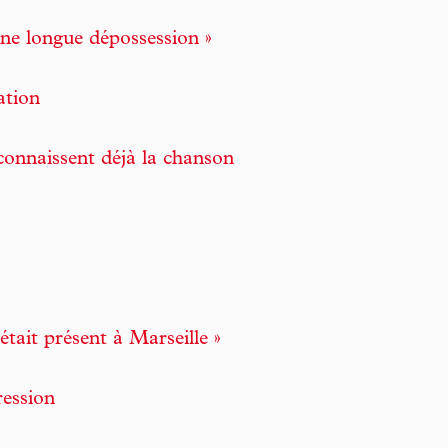
’une longue dépossession »
ation
 connaissent déjà la chanson
était présent à Marseille »
ression