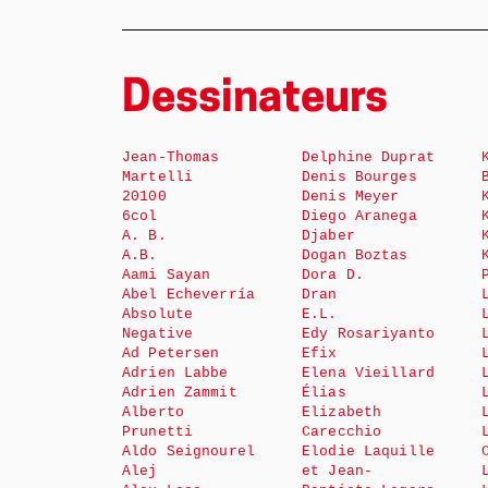
Dessinateurs
Jean-Thomas
Delphine Duprat
Martelli
Denis Bourges
20100
Denis Meyer
6col
Diego Aranega
A. B.
Djaber
A.B.
Dogan Boztas
Aami Sayan
Dora D.
Abel Echeverría
Dran
Absolute
E.L.
Negative
Edy Rosariyanto
Ad Petersen
Efix
Adrien Labbe
Elena Vieillard
Adrien Zammit
Élias
Alberto
Elizabeth
Prunetti
Carecchio
Aldo Seignourel
Elodie Laquille
Alej
et Jean-