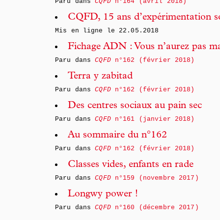
Paru dans
CQFD
n°164 (avril 2018)
CQFD, 15 ans d’expérimentation soc
Mis en ligne le
22.05.2018
Fichage ADN : Vous n’aurez pas ma
Paru dans
CQFD
n°162 (février 2018)
Terra y zabitad
Paru dans
CQFD
n°162 (février 2018)
Des centres sociaux au pain sec
Paru dans
CQFD
n°161 (janvier 2018)
Au sommaire du n°162
Paru dans
CQFD
n°162 (février 2018)
Classes vides, enfants en rade
Paru dans
CQFD
n°159 (novembre 2017)
Longwy power !
Paru dans
CQFD
n°160 (décembre 2017)