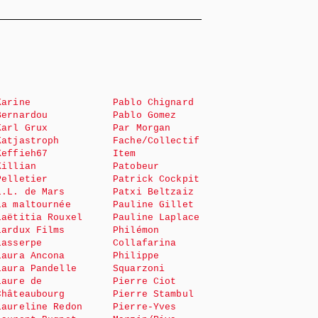
Karine
Pablo Chignard
Bernardou
Pablo Gomez
Karl Grux
Par Morgan
Katjastroph
Fache/Collectif
Keffieh67
Item
Killian
Patobeur
Pelletier
Patrick Cockpit
L.L. de Mars
Patxi Beltzaiz
La maltournée
Pauline Gillet
Laëtitia Rouxel
Pauline Laplace
Lardux Films
Philémon
Lasserpe
Collafarina
Laura Ancona
Philippe
Laura Pandelle
Squarzoni
Laure de
Pierre Ciot
Châteaubourg
Pierre Stambul
Laureline Redon
Pierre-Yves