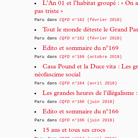
L’An 01 et l’habitat groupé : « On ar
pas triste »
Paru dans
CQFD
n°162 (février 2018)
Tout le monde déteste le Grand Par
Paru dans
CQFD
n°162 (février 2018)
Edito et sommaire du n°169
Paru dans
CQFD
n°169 (octobre 2018)
Casa Pound et la Duce vita : Les gra
néofascime social
Paru dans
CQFD
n°164 (avril 2018)
Les grandes heures de l’illégalisme 
Paru dans
CQFD
n°166 (juin 2018)
Edito et sommaire du n°166
Paru dans
CQFD
n°166 (juin 2018)
15 ans et tous ses crocs