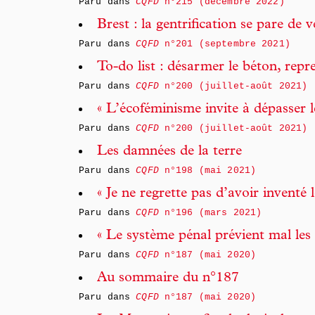
Paru dans
CQFD
n°215 (décembre 2022)
Brest : la gentrification se pare de v
Paru dans
CQFD
n°201 (septembre 2021)
To-do list : désarmer le béton, repre
Paru dans
CQFD
n°200 (juillet-août 2021)
« L’écoféminisme invite à dépasser l
Paru dans
CQFD
n°200 (juillet-août 2021)
Les damnées de la terre
Paru dans
CQFD
n°198 (mai 2021)
« Je ne regrette pas d’avoir inventé 
Paru dans
CQFD
n°196 (mars 2021)
« Le système pénal prévient mal les
Paru dans
CQFD
n°187 (mai 2020)
Au sommaire du n°187
Paru dans
CQFD
n°187 (mai 2020)