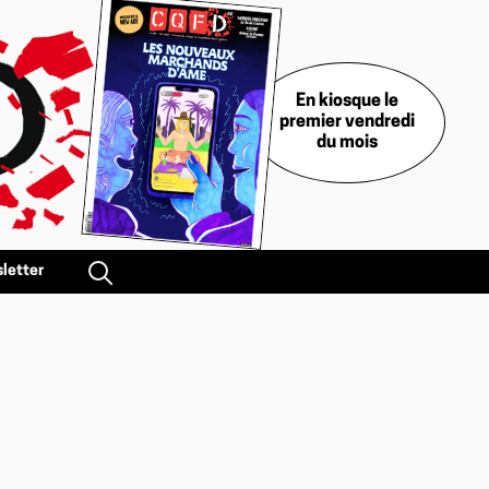
En kiosque le
premier vendredi
du mois
letter