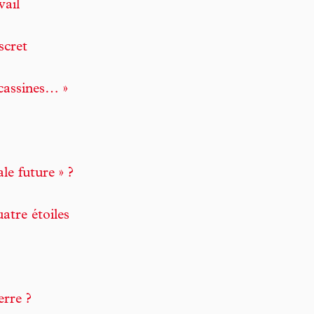
vail
scret
écassines… »
le future » ?
tre étoiles
rre ?