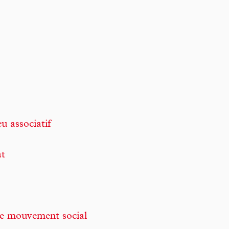
eu associatif
at
le mouvement social