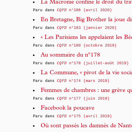
La Macronie confine le droit du tra
Paru dans
CQFD
n°186 (avril 2020)
En Bretagne, Big Brother la joue di
Paru dans
CQFD
n°183 (janvier 2020)
« Les Parisiens les appelaient les B
Paru dans
CQFD
n°180 (octobre 2019)
Au sommaire du n°178
Paru dans
CQFD
n°178 (juillet-août 2019)
La Commune, « pivot de la vie socia
Paru dans
CQFD
n°174 (mars 2019)
Femmes de chambres : une grève qua
Paru dans
CQFD
n°177 (juin 2019)
Facebook la poucave
Paru dans
CQFD
n°175 (avril 2019)
Où sont passés les damnés de Nante