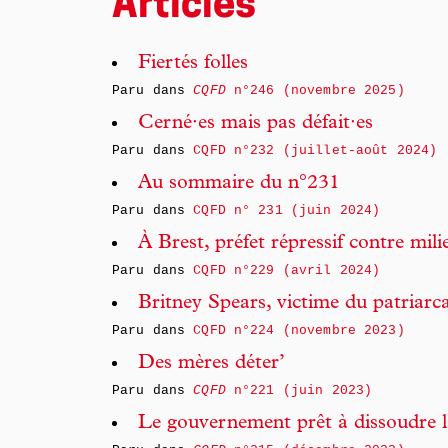
Articles
Fiertés folles
Paru dans
CQFD
n°246 (novembre 2025)
Cerné·es mais pas défait·es
Paru dans
CQFD n°232 (juillet-août 2024)
Au sommaire du n°231
Paru dans
CQFD n° 231 (juin 2024)
À Brest, préfet répressif contre mili
Paru dans
CQFD n°229 (avril 2024)
Britney Spears, victime du patriarc
Paru dans
CQFD n°224 (novembre 2023)
Des mères déter’
Paru dans
CQFD
n°221 (juin 2023)
Le gouvernement prêt à dissoudre 