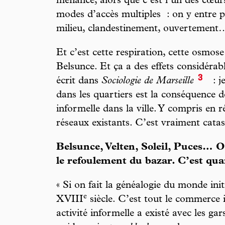
méfiance, alors que c’est l’un des cœurs
modes d’accès multiples : on y entre pa
milieu, clandestinement, ouvertement
Et c’est cette respiration, cette osmos
Belsunce. Et ça a des effets considérabl
3
écrit dans
Sociologie de Marseille
: je
dans les quartiers est la conséquence 
informelle dans la ville. Y compris en
réseaux existants. C’est vraiment catas
Belsunce, Velten, Soleil, Puces… O
le refoulement du bazar. C’est qua
« Si on fait la généalogie du monde ini
e
XVIII
siècle. C’est tout le commerce 
activité informelle a existé avec les gar