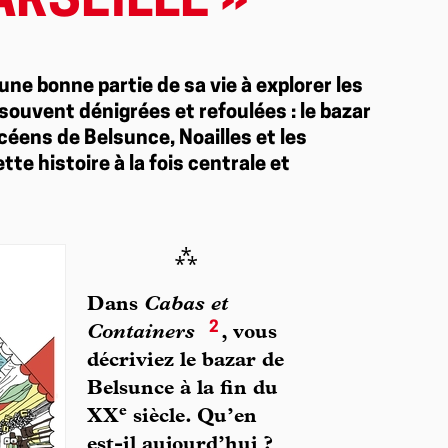
RSEILLE »
une bonne partie de sa vie à explorer les
ouvent dénigrées et refoulées : le bazar
éens de Belsunce, Noailles et les
ette histoire à la fois centrale et
⁂
Dans
Cabas et
2
Containers
, vous
décriviez le bazar de
Belsunce à la fin du
e
XX
siècle. Qu’en
est-il aujourd’hui ?