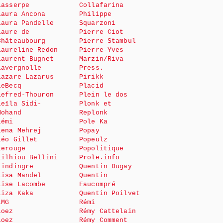
Lasserpe
Collafarina
Laura Ancona
Philippe
Laura Pandelle
Squarzoni
Laure de
Pierre Ciot
Châteaubourg
Pierre Stambul
Laureline Redon
Pierre-Yves
Laurent Bugnet
Marzin/Riva
Lavergnolle
Press.
Lazare Lazarus
Pirikk
LeBecq
Placid
Lefred-Thouron
Plein le dos
Leïla Sidi-
Plonk et
Mohand
Replonk
Lémi
Pole Ka
Lena Mehrej
Popay
Léo Gillet
Popeulz
Lerouge
Popolitique
Lilhiou Bellini
Prole.info
Lindingre
Quentin Dugay
Lisa Mandel
Quentin
Lise Lacombe
Faucompré
Liza Kaka
Quentin Poilvet
LMG
Rémi
Loez
Rémy Cattelain
Loez
Rémy Comment