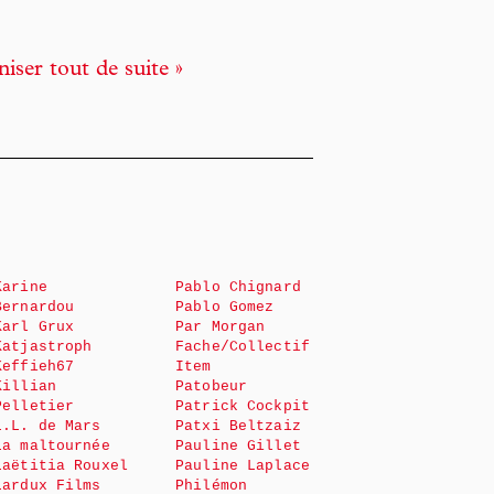
niser tout de suite »
Karine
Pablo Chignard
Bernardou
Pablo Gomez
Karl Grux
Par Morgan
Katjastroph
Fache/Collectif
Keffieh67
Item
Killian
Patobeur
Pelletier
Patrick Cockpit
L.L. de Mars
Patxi Beltzaiz
La maltournée
Pauline Gillet
Laëtitia Rouxel
Pauline Laplace
Lardux Films
Philémon