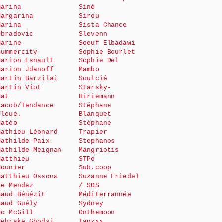
Marina
Siné
Margarina
Sirou
Marina
Sista Chance
Obradovic
Slevenn
Marine
Soeuf Elbadawi
Summercity
Sophie Bourlet
Marion Esnault
Sophie Del
Marion Jdanoff
Mambo
Martin Barzilai
Soulcié
Martin Viot
Starsky-
Mat
Hiriemann
Jacob/Tendance
Stéphane
Floue.
Blanquet
Matéo
Stéphane
Mathieu Léonard
Trapier
Mathilde Paix
Stephanos
Mathilde Meignan
Mangriotis
Matthieu
STPo
Mounier
Sub.coop
Matthieu Ossona
Suzanne Friedel
de Mendez
/ SOS
Maud Bénézit
Méditerrannée
Maud Guély
Sydney
Mc McGill
Onthemoon
Mehrake Ghodsi
Tanxxx