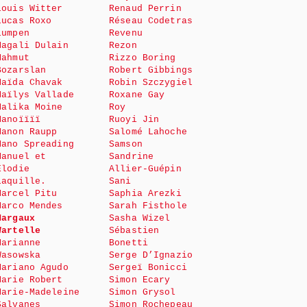
Louis Witter
Renaud Perrin
Lucas Roxo
Réseau Codetras
Lumpen
Revenu
Magali Dulain
Rezon
Mahmut
Rizzo Boring
Bozarslan
Robert Gibbings
Maïda Chavak
Robin Szczygiel
Maïlys Vallade
Roxane Gay
Malika Moine
Roy
Manoïïïï
Ruoyi Jin
Manon Raupp
Salomé Lahoche
Mano Spreading
Samson
Manuel et
Sandrine
Elodie
Allier-Guépin
Laquille.
Sani
Marcel Pitu
Saphia Arezki
Marco Mendes
Sarah Fisthole
Margaux
Sasha Wizel
Wartelle
Sébastien
Marianne
Bonetti
Wasowska
Serge D’Ignazio
Mariano Agudo
Sergeï Bonicci
Marie Robert
Simon Ecary
Marie-Madeleine
Simon Grysol
Salvanes
Simon Rochepeau