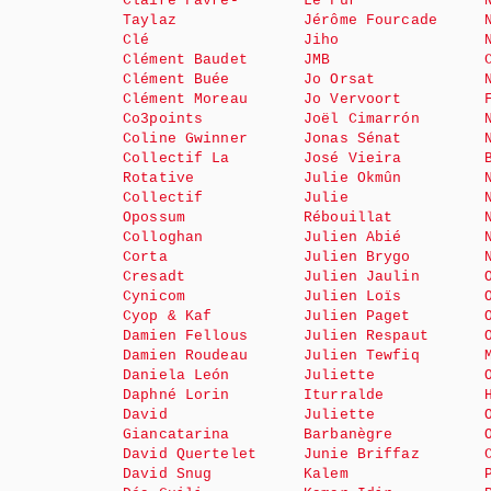
Claire Favre-
Le Fur
Taylaz
Jérôme Fourcade
Clé
Jiho
Clément Baudet
JMB
Clément Buée
Jo Orsat
Clément Moreau
Jo Vervoort
Co3points
Joël Cimarrón
Coline Gwinner
Jonas Sénat
Collectif La
José Vieira
Rotative
Julie Okmûn
Collectif
Julie
Opossum
Rébouillat
Colloghan
Julien Abié
Corta
Julien Brygo
Cresadt
Julien Jaulin
Cynicom
Julien Loïs
Cyop & Kaf
Julien Paget
Damien Fellous
Julien Respaut
Damien Roudeau
Julien Tewfiq
Daniela León
Juliette
Daphné Lorin
Iturralde
David
Juliette
Giancatarina
Barbanègre
David Quertelet
Junie Briffaz
David Snug
Kalem