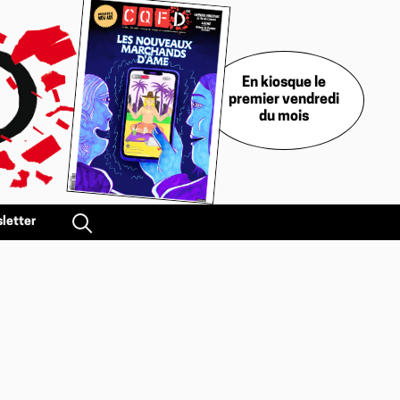
En kiosque le
premier vendredi
du mois
letter