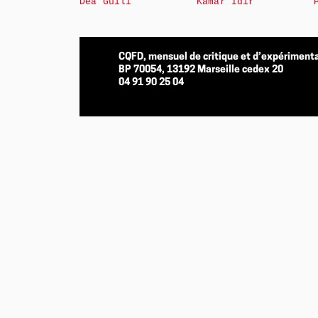
Déa Guili
Kamar Idir
CQFD, mensuel de critique et d’expérimenta
BP 70054, 13192 Marseille cedex 20
04 91 90 25 04