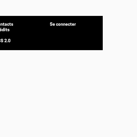
ntacts
Se connecter
édits
S 2.0