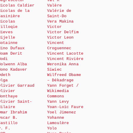
Negrescolor
Val K
Nicolas Caldier
Valère
Nicolas de la
Valérie de
Casinière
Saint-Do
Nicolas
Vera Makina
Filloqie
Victor
Nieves
Victor Delfim
Nijelle
Victor Leon
Botainne
Vincent
Nino Dufaux
Croguennec
Noam Derit
Vincent Lacotte
Nodi
Vincent Rivière
Nolwenn Alba
Weronika Anna
Nono Kadaver
Siwiec
Odeth
Wilfreed Obame
Olga
– Dékadrage
Olivier Garraud
Yann Forget /
Olivier
Wikimedia
Monthaye
Commons
Olivier Saint-
Yann Levy
Hilaire
Yoan-Loïc Faure
Omar Ibrahim
Yoel Jimenez
Oscar B.
Yohanne
Castillo
Lamoulère
P. F.
Yolo