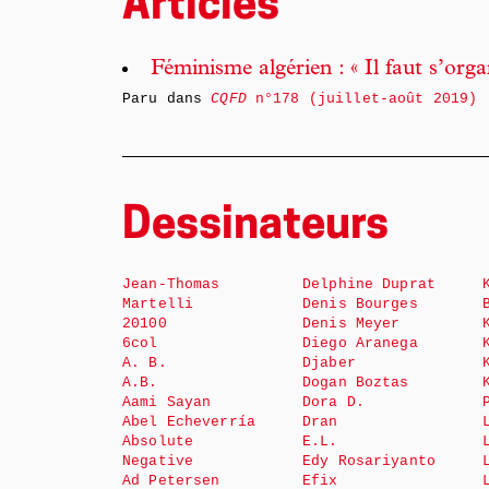
Articles
Féminisme algérien : « Il faut s’orga
Paru dans
CQFD
n°178 (juillet-août 2019)
Dessinateurs
Jean-Thomas
Delphine Duprat
Martelli
Denis Bourges
20100
Denis Meyer
6col
Diego Aranega
A. B.
Djaber
A.B.
Dogan Boztas
Aami Sayan
Dora D.
Abel Echeverría
Dran
Absolute
E.L.
Negative
Edy Rosariyanto
Ad Petersen
Efix