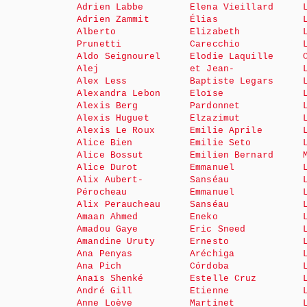
Adrien Labbe
Elena Vieillard
Adrien Zammit
Élias
Alberto
Elizabeth
Prunetti
Carecchio
Aldo Seignourel
Elodie Laquille
Alej
et Jean-
Alex Less
Baptiste Legars
Alexandra Lebon
Eloïse
Alexis Berg
Pardonnet
Alexis Huguet
Elzazimut
Alexis Le Roux
Emilie Aprile
Alice Bien
Emilie Seto
Alice Bossut
Emilien Bernard
Alice Durot
Emmanuel
Alix Aubert-
Sanséau
Pérocheau
Emmanuel
Alix Peraucheau
Sanséau
Amaan Ahmed
Eneko
Amadou Gaye
Eric Sneed
Amandine Uruty
Ernesto
Ana Penyas
Aréchiga
Ana Pich
Córdoba
Anaïs Shenké
Estelle Cruz
André Gill
Etienne
Anne Loève
Martinet