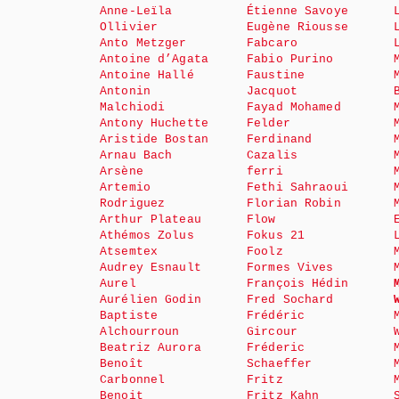
Anne-Leïla
Étienne Savoye
Ollivier
Eugène Riousse
Anto Metzger
Fabcaro
Antoine d’Agata
Fabio Purino
Antoine Hallé
Faustine
Antonin
Jacquot
Malchiodi
Fayad Mohamed
Antony Huchette
Felder
Aristide Bostan
Ferdinand
Arnau Bach
Cazalis
Arsène
ferri
Artemio
Fethi Sahraoui
Rodriguez
Florian Robin
Arthur Plateau
Flow
Athémos Zolus
Fokus 21
Atsemtex
Foolz
Audrey Esnault
Formes Vives
Aurel
François Hédin
Aurélien Godin
Fred Sochard
Baptiste
Frédéric
Alchourroun
Gircour
Beatriz Aurora
Fréderic
Benoît
Schaeffer
Carbonnel
Fritz
Benoit
Fritz Kahn