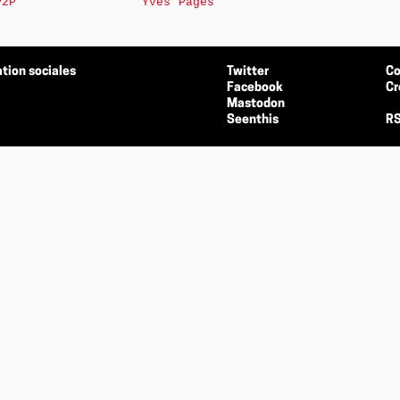
P2P
Yves Pagès
tion sociales
Twitter
Co
Facebook
Cr
Mastodon
Seenthis
RS