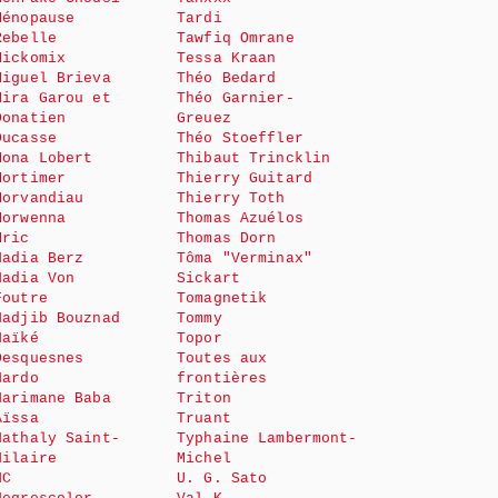
Ménopause
Tardi
Rebelle
Tawfiq Omrane
Mickomix
Tessa Kraan
Miguel Brieva
Théo Bedard
Mira Garou et
Théo Garnier-
Donatien
Greuez
Ducasse
Théo Stoeffler
Mona Lobert
Thibaut Trincklin
Mortimer
Thierry Guitard
Morvandiau
Thierry Toth
Morwenna
Thomas Azuélos
Mric
Thomas Dorn
Nadia Berz
Tôma "Verminax"
Nadia Von
Sickart
Foutre
Tomagnetik
Nadjib Bouznad
Tommy
Naïké
Topor
Desquesnes
Toutes aux
Nardo
frontières
Narimane Baba
Triton
Aïssa
Truant
Nathaly Saint-
Typhaine Lambermont-
Hilaire
Michel
NC
U. G. Sato