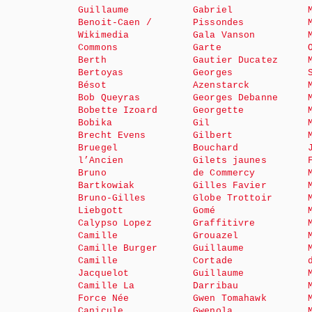
Guillaume
Gabriel
Benoit-Caen /
Pissondes
Wikimedia
Gala Vanson
Commons
Garte
Berth
Gautier Ducatez
Bertoyas
Georges
Bésot
Azenstarck
Bob Queyras
Georges Debanne
Bobette Izoard
Georgette
Bobika
Gil
Brecht Evens
Gilbert
Bruegel
Bouchard
l’Ancien
Gilets jaunes
Bruno
de Commercy
Bartkowiak
Gilles Favier
Bruno-Gilles
Globe Trottoir
Liebgott
Gomé
Calypso Lopez
Graffitivre
Camille
Grouazel
Camille Burger
Guillaume
Camille
Cortade
Jacquelot
Guillaume
Camille La
Darribau
Force Née
Gwen Tomahawk
Canicule
Gwenola