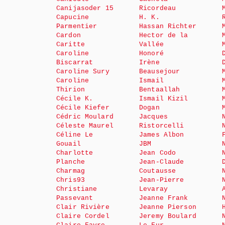
Canijasoder 15
Ricordeau
Capucine
H. K.
Parmentier
Hassan Richter
Cardon
Hector de la
Caritte
Vallée
Caroline
Honoré
Biscarrat
Irène
Caroline Sury
Beausejour
Caroline
Ismail
Thirion
Bentaallah
Cécile K.
Ismail Kizil
Cécile Kiefer
Dogan
Cédric Moulard
Jacques
Céleste Maurel
Ristorcelli
Céline Le
James Albon
Gouail
JBM
Charlotte
Jean Codo
Planche
Jean-Claude
Charmag
Coutausse
Chris93
Jean-Pierre
Christiane
Levaray
Passevant
Jeanne Frank
Clair Rivière
Jeanne Pierson
Claire Cordel
Jeremy Boulard