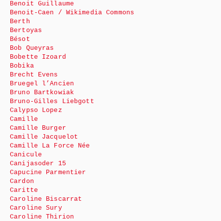
Benoit Guillaume
Benoit-Caen / Wikimedia Commons
Berth
Bertoyas
Bésot
Bob Queyras
Bobette Izoard
Bobika
Brecht Evens
Bruegel l’Ancien
Bruno Bartkowiak
Bruno-Gilles Liebgott
Calypso Lopez
Camille
Camille Burger
Camille Jacquelot
Camille La Force Née
Canicule
Canijasoder 15
Capucine Parmentier
Cardon
Caritte
Caroline Biscarrat
Caroline Sury
Caroline Thirion