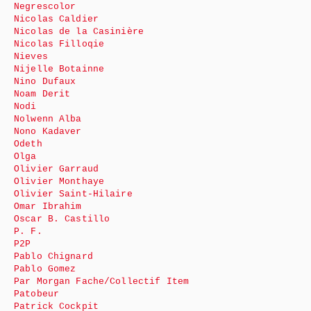
Negrescolor
Nicolas Caldier
Nicolas de la Casinière
Nicolas Filloqie
Nieves
Nijelle Botainne
Nino Dufaux
Noam Derit
Nodi
Nolwenn Alba
Nono Kadaver
Odeth
Olga
Olivier Garraud
Olivier Monthaye
Olivier Saint-Hilaire
Omar Ibrahim
Oscar B. Castillo
P. F.
P2P
Pablo Chignard
Pablo Gomez
Par Morgan Fache/Collectif Item
Patobeur
Patrick Cockpit