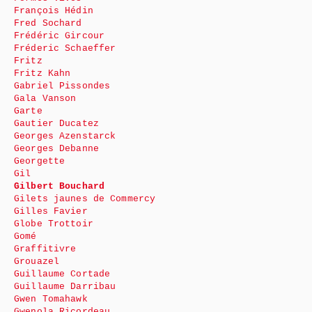
François Hédin
Fred Sochard
Frédéric Gircour
Fréderic Schaeffer
Fritz
Fritz Kahn
Gabriel Pissondes
Gala Vanson
Garte
Gautier Ducatez
Georges Azenstarck
Georges Debanne
Georgette
Gil
Gilbert Bouchard
Gilets jaunes de Commercy
Gilles Favier
Globe Trottoir
Gomé
Graffitivre
Grouazel
Guillaume Cortade
Guillaume Darribau
Gwen Tomahawk
Gwenola Ricordeau