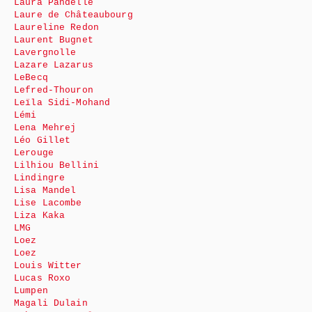
Laura Pandelle
Laure de Châteaubourg
Laureline Redon
Laurent Bugnet
Lavergnolle
Lazare Lazarus
LeBecq
Lefred-Thouron
Leïla Sidi-Mohand
Lémi
Lena Mehrej
Léo Gillet
Lerouge
Lilhiou Bellini
Lindingre
Lisa Mandel
Lise Lacombe
Liza Kaka
LMG
Loez
Loez
Louis Witter
Lucas Roxo
Lumpen
Magali Dulain