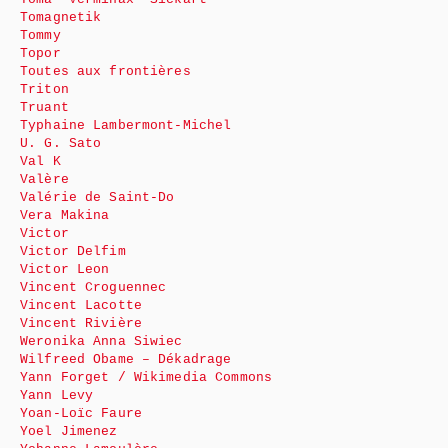
Tomagnetik
Tommy
Topor
Toutes aux frontières
Triton
Truant
Typhaine Lambermont-Michel
U. G. Sato
Val K
Valère
Valérie de Saint-Do
Vera Makina
Victor
Victor Delfim
Victor Leon
Vincent Croguennec
Vincent Lacotte
Vincent Rivière
Weronika Anna Siwiec
Wilfreed Obame – Dékadrage
Yann Forget / Wikimedia Commons
Yann Levy
Yoan-Loïc Faure
Yoel Jimenez