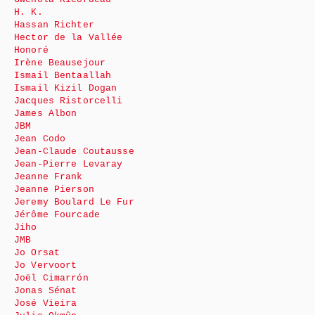
H. K.
Hassan Richter
Hector de la Vallée
Honoré
Irène Beausejour
Ismail Bentaallah
Ismail Kizil Dogan
Jacques Ristorcelli
James Albon
JBM
Jean Codo
Jean-Claude Coutausse
Jean-Pierre Levaray
Jeanne Frank
Jeanne Pierson
Jeremy Boulard Le Fur
Jérôme Fourcade
Jiho
JMB
Jo Orsat
Jo Vervoort
Joël Cimarrón
Jonas Sénat
José Vieira