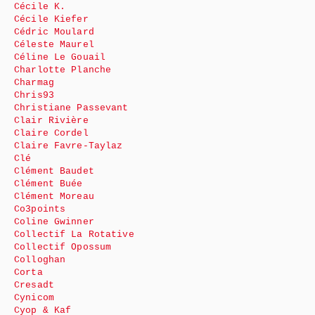
Cécile K.
Cécile Kiefer
Cédric Moulard
Céleste Maurel
Céline Le Gouail
Charlotte Planche
Charmag
Chris93
Christiane Passevant
Clair Rivière
Claire Cordel
Claire Favre-Taylaz
Clé
Clément Baudet
Clément Buée
Clément Moreau
Co3points
Coline Gwinner
Collectif La Rotative
Collectif Opossum
Colloghan
Corta
Cresadt
Cynicom
Cyop & Kaf