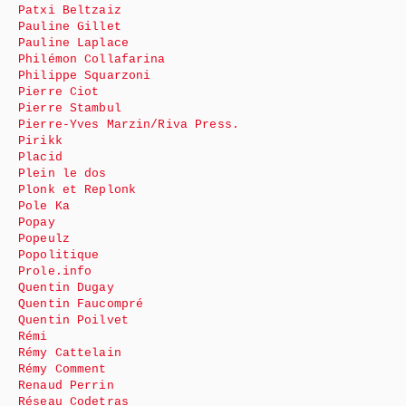
Patxi Beltzaiz
Pauline Gillet
Pauline Laplace
Philémon Collafarina
Philippe Squarzoni
Pierre Ciot
Pierre Stambul
Pierre-Yves Marzin/Riva Press.
Pirikk
Placid
Plein le dos
Plonk et Replonk
Pole Ka
Popay
Popeulz
Popolitique
Prole.info
Quentin Dugay
Quentin Faucompré
Quentin Poilvet
Rémi
Rémy Cattelain
Rémy Comment
Renaud Perrin
Réseau Codetras