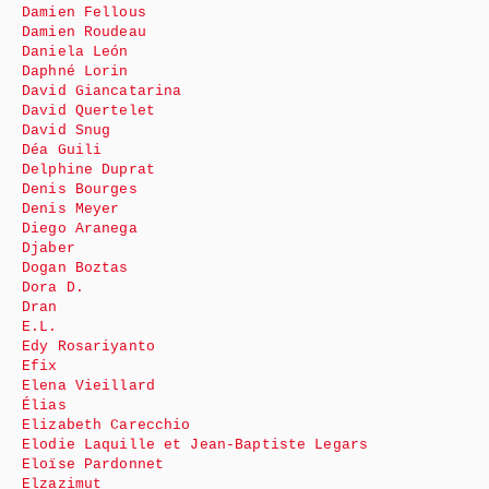
Damien Fellous
Damien Roudeau
Daniela León
Daphné Lorin
David Giancatarina
David Quertelet
David Snug
Déa Guili
Delphine Duprat
Denis Bourges
Denis Meyer
Diego Aranega
Djaber
Dogan Boztas
Dora D.
Dran
E.L.
Edy Rosariyanto
Efix
Elena Vieillard
Élias
Elizabeth Carecchio
Elodie Laquille et Jean-Baptiste Legars
Eloïse Pardonnet
Elzazimut