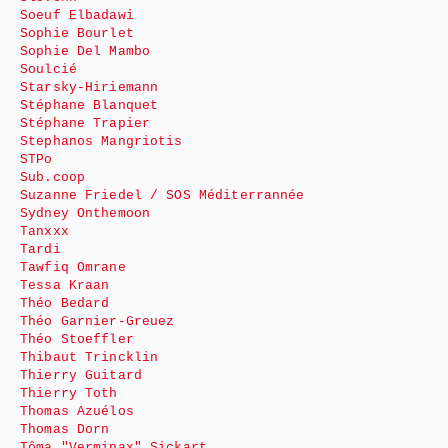
Soeuf Elbadawi
Sophie Bourlet
Sophie Del Mambo
Soulcié
Starsky-Hiriemann
Stéphane Blanquet
Stéphane Trapier
Stephanos Mangriotis
STPo
Sub.coop
Suzanne Friedel / SOS Méditerrannée
Sydney Onthemoon
Tanxxx
Tardi
Tawfiq Omrane
Tessa Kraan
Théo Bedard
Théo Garnier-Greuez
Théo Stoeffler
Thibaut Trincklin
Thierry Guitard
Thierry Toth
Thomas Azuélos
Thomas Dorn
Tôma "Verminax" Sickart