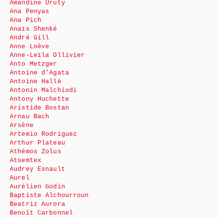
Amandine Uruty
Ana Penyas
Ana Pich
Anaïs Shenké
André Gill
Anne Loève
Anne-Leïla Ollivier
Anto Metzger
Antoine d’Agata
Antoine Hallé
Antonin Malchiodi
Antony Huchette
Aristide Bostan
Arnau Bach
Arsène
Artemio Rodriguez
Arthur Plateau
Athémos Zolus
Atsemtex
Audrey Esnault
Aurel
Aurélien Godin
Baptiste Alchourroun
Beatriz Aurora
Benoît Carbonnel