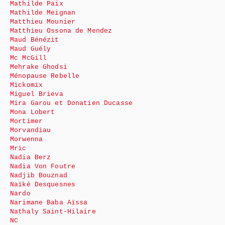
Mathilde Paix
Mathilde Meignan
Matthieu Mounier
Matthieu Ossona de Mendez
Maud Bénézit
Maud Guély
Mc McGill
Mehrake Ghodsi
Ménopause Rebelle
Mickomix
Miguel Brieva
Mira Garou et Donatien Ducasse
Mona Lobert
Mortimer
Morvandiau
Morwenna
Mric
Nadia Berz
Nadia Von Foutre
Nadjib Bouznad
Naïké Desquesnes
Nardo
Narimane Baba Aïssa
Nathaly Saint-Hilaire
NC