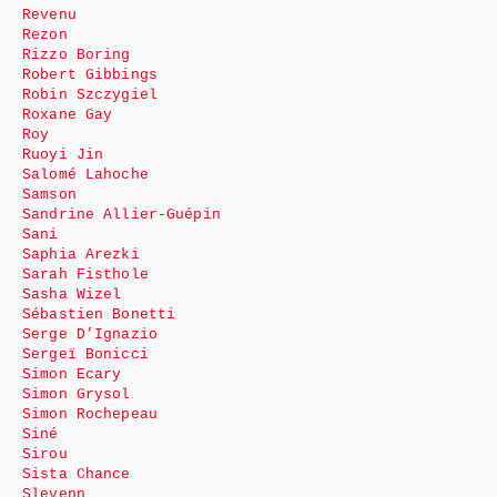
Revenu
Rezon
Rizzo Boring
Robert Gibbings
Robin Szczygiel
Roxane Gay
Roy
Ruoyi Jin
Salomé Lahoche
Samson
Sandrine Allier-Guépin
Sani
Saphia Arezki
Sarah Fisthole
Sasha Wizel
Sébastien Bonetti
Serge D’Ignazio
Sergeï Bonicci
Simon Ecary
Simon Grysol
Simon Rochepeau
Siné
Sirou
Sista Chance
Slevenn