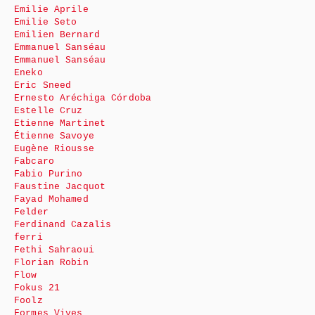
Emilie Aprile
Emilie Seto
Emilien Bernard
Emmanuel Sanséau
Emmanuel Sanséau
Eneko
Eric Sneed
Ernesto Aréchiga Córdoba
Estelle Cruz
Etienne Martinet
Étienne Savoye
Eugène Riousse
Fabcaro
Fabio Purino
Faustine Jacquot
Fayad Mohamed
Felder
Ferdinand Cazalis
ferri
Fethi Sahraoui
Florian Robin
Flow
Fokus 21
Foolz
Formes Vives