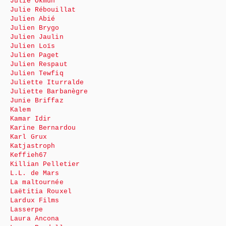
Julie Okmûn
Julie Rébouillat
Julien Abié
Julien Brygo
Julien Jaulin
Julien Loïs
Julien Paget
Julien Respaut
Julien Tewfiq
Juliette Iturralde
Juliette Barbanègre
Junie Briffaz
Kalem
Kamar Idir
Karine Bernardou
Karl Grux
Katjastroph
Keffieh67
Killian Pelletier
L.L. de Mars
La maltournée
Laëtitia Rouxel
Lardux Films
Lasserpe
Laura Ancona