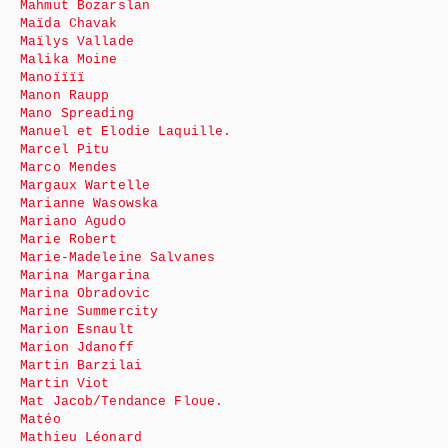
Mahmut Bozarslan
Maïda Chavak
Maïlys Vallade
Malika Moine
Manoïïïï
Manon Raupp
Mano Spreading
Manuel et Elodie Laquille.
Marcel Pitu
Marco Mendes
Margaux Wartelle
Marianne Wasowska
Mariano Agudo
Marie Robert
Marie-Madeleine Salvanes
Marina Margarina
Marina Obradovic
Marine Summercity
Marion Esnault
Marion Jdanoff
Martin Barzilai
Martin Viot
Mat Jacob/Tendance Floue.
Matéo
Mathieu Léonard