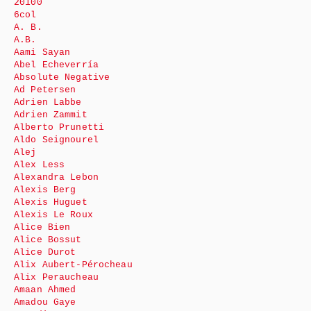
20100
6col
A. B.
A.B.
Aami Sayan
Abel Echeverría
Absolute Negative
Ad Petersen
Adrien Labbe
Adrien Zammit
Alberto Prunetti
Aldo Seignourel
Alej
Alex Less
Alexandra Lebon
Alexis Berg
Alexis Huguet
Alexis Le Roux
Alice Bien
Alice Bossut
Alice Durot
Alix Aubert-Pérocheau
Alix Peraucheau
Amaan Ahmed
Amadou Gaye