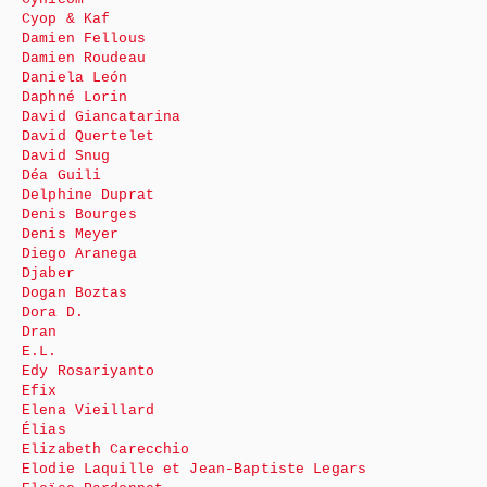
Cyop & Kaf
Damien Fellous
Damien Roudeau
Daniela León
Daphné Lorin
David Giancatarina
David Quertelet
David Snug
Déa Guili
Delphine Duprat
Denis Bourges
Denis Meyer
Diego Aranega
Djaber
Dogan Boztas
Dora D.
Dran
E.L.
Edy Rosariyanto
Efix
Elena Vieillard
Élias
Elizabeth Carecchio
Elodie Laquille et Jean-Baptiste Legars