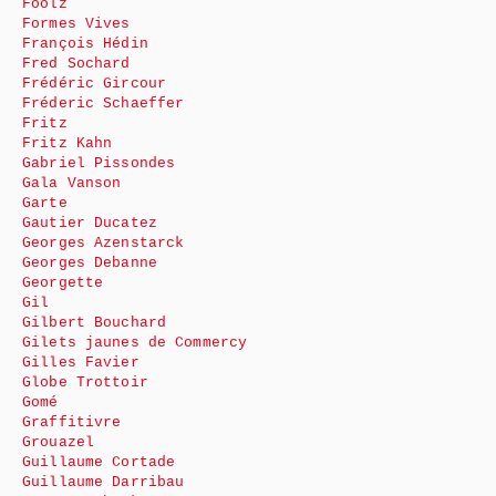
Foolz
Formes Vives
François Hédin
Fred Sochard
Frédéric Gircour
Fréderic Schaeffer
Fritz
Fritz Kahn
Gabriel Pissondes
Gala Vanson
Garte
Gautier Ducatez
Georges Azenstarck
Georges Debanne
Georgette
Gil
Gilbert Bouchard
Gilets jaunes de Commercy
Gilles Favier
Globe Trottoir
Gomé
Graffitivre
Grouazel
Guillaume Cortade
Guillaume Darribau