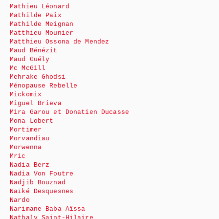
Mathieu Léonard
Mathilde Paix
Mathilde Meignan
Matthieu Mounier
Matthieu Ossona de Mendez
Maud Bénézit
Maud Guély
Mc McGill
Mehrake Ghodsi
Ménopause Rebelle
Mickomix
Miguel Brieva
Mira Garou et Donatien Ducasse
Mona Lobert
Mortimer
Morvandiau
Morwenna
Mric
Nadia Berz
Nadia Von Foutre
Nadjib Bouznad
Naïké Desquesnes
Nardo
Narimane Baba Aïssa
Nathaly Saint-Hilaire