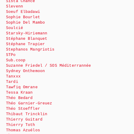
Sista Chance
Slevenn
Soeuf Elbadawi
Sophie Bourlet
Sophie Del Mambo
Soulcié
Starsky-Hiriemann
Stéphane Blanquet
Stéphane Trapier
Stephanos Mangriotis
STPo
Sub.coop
Suzanne Friedel / SOS Méditerrannée
Sydney Onthemoon
Tanxxx
Tardi
Tawfiq Omrane
Tessa Kraan
Théo Bedard
Théo Garnier-Greuez
Théo Stoeffler
Thibaut Trincklin
Thierry Guitard
Thierry Toth
Thomas Azuélos