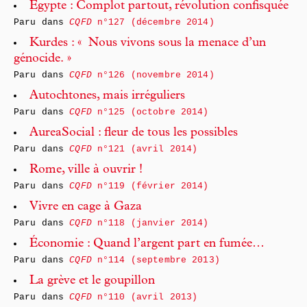
Égypte : Complot partout, révolution confisquée
Paru dans
CQFD
n°127 (décembre 2014)
Kurdes : « Nous vivons sous la menace d’un
génocide. »
Paru dans
CQFD
n°126 (novembre 2014)
Autochtones, mais irréguliers
Paru dans
CQFD
n°125 (octobre 2014)
AureaSocial : fleur de tous les possibles
Paru dans
CQFD
n°121 (avril 2014)
Rome, ville à ouvrir !
Paru dans
CQFD
n°119 (février 2014)
Vivre en cage à Gaza
Paru dans
CQFD
n°118 (janvier 2014)
Économie : Quand l’argent part en fumée…
Paru dans
CQFD
n°114 (septembre 2013)
La grève et le goupillon
Paru dans
CQFD
n°110 (avril 2013)