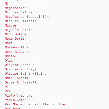
NC
Negrescolor
Nicolas Caldier
Nicolas de la Casinière
Nicolas Filloqie
Nieves
Nijelle Botainne
Nino Dufaux
Noam Derit
Nodi
Nolwenn Alba
Nono Kadaver
Odeth
Olga
Olivier Garraud
Olivier Monthaye
Olivier Saint-Hilaire
Omar Ibrahim
Oscar B. Castillo
P. F.
P2P
Pablo Chignard
Pablo Gomez
Par Morgan Fache/Collectif Item
Patobeur