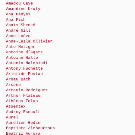
Amadou Gaye
Amandine Uruty
Ana Penyas
Ana Pich
Anaïs Shenké
André Gill
Anne Loève
Anne-Leïla Ollivier
Anto Metzger
Antoine d’Agata
Antoine Hallé
Antonin Malchiodi
Antony Huchette
Aristide Bostan
Arnau Bach
Arsène
Artemio Rodriguez
Arthur Plateau
Athémos Zolus
Atsemtex
Audrey Esnault
Aurel
Aurélien Godin
Baptiste Alchourroun
Beatriz Aurora