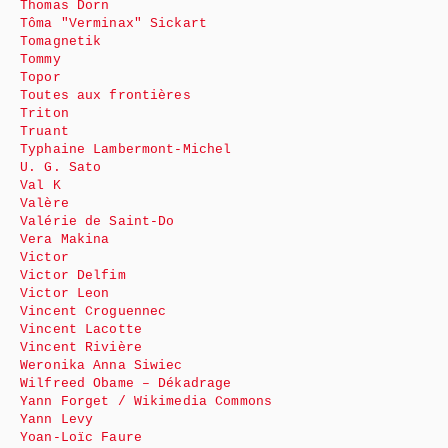
Thomas Dorn
Tôma "Verminax" Sickart
Tomagnetik
Tommy
Topor
Toutes aux frontières
Triton
Truant
Typhaine Lambermont-Michel
U. G. Sato
Val K
Valère
Valérie de Saint-Do
Vera Makina
Victor
Victor Delfim
Victor Leon
Vincent Croguennec
Vincent Lacotte
Vincent Rivière
Weronika Anna Siwiec
Wilfreed Obame – Dékadrage
Yann Forget / Wikimedia Commons
Yann Levy
Yoan-Loïc Faure