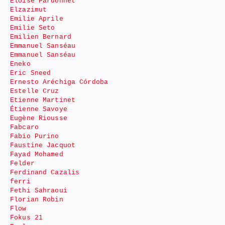
Eloïse Pardonnet
Elzazimut
Emilie Aprile
Emilie Seto
Emilien Bernard
Emmanuel Sanséau
Emmanuel Sanséau
Eneko
Eric Sneed
Ernesto Aréchiga Córdoba
Estelle Cruz
Etienne Martinet
Étienne Savoye
Eugène Riousse
Fabcaro
Fabio Purino
Faustine Jacquot
Fayad Mohamed
Felder
Ferdinand Cazalis
ferri
Fethi Sahraoui
Florian Robin
Flow
Fokus 21