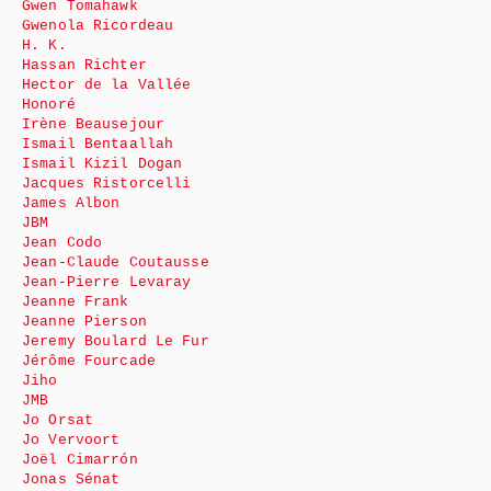
Gwen Tomahawk
Gwenola Ricordeau
H. K.
Hassan Richter
Hector de la Vallée
Honoré
Irène Beausejour
Ismail Bentaallah
Ismail Kizil Dogan
Jacques Ristorcelli
James Albon
JBM
Jean Codo
Jean-Claude Coutausse
Jean-Pierre Levaray
Jeanne Frank
Jeanne Pierson
Jeremy Boulard Le Fur
Jérôme Fourcade
Jiho
JMB
Jo Orsat
Jo Vervoort
Joël Cimarrón
Jonas Sénat