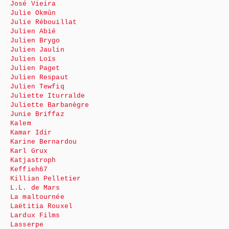
José Vieira
Julie Okmûn
Julie Rébouillat
Julien Abié
Julien Brygo
Julien Jaulin
Julien Loïs
Julien Paget
Julien Respaut
Julien Tewfiq
Juliette Iturralde
Juliette Barbanègre
Junie Briffaz
Kalem
Kamar Idir
Karine Bernardou
Karl Grux
Katjastroph
Keffieh67
Killian Pelletier
L.L. de Mars
La maltournée
Laëtitia Rouxel
Lardux Films
Lasserpe