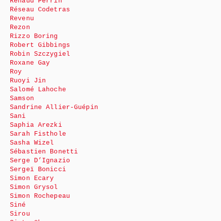
Renaud Perrin
Réseau Codetras
Revenu
Rezon
Rizzo Boring
Robert Gibbings
Robin Szczygiel
Roxane Gay
Roy
Ruoyi Jin
Salomé Lahoche
Samson
Sandrine Allier-Guépin
Sani
Saphia Arezki
Sarah Fisthole
Sasha Wizel
Sébastien Bonetti
Serge D’Ignazio
Sergeï Bonicci
Simon Ecary
Simon Grysol
Simon Rochepeau
Siné
Sirou