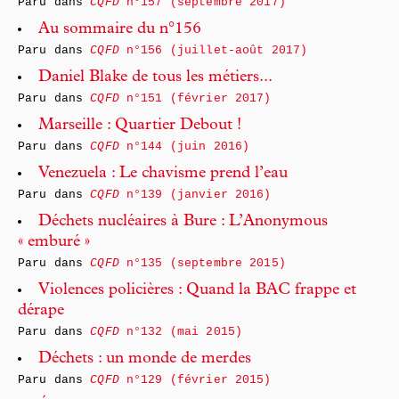
Paru dans
CQFD
n°157 (septembre 2017)
Au sommaire du n°156
Paru dans
CQFD
n°156 (juillet-août 2017)
Daniel Blake de tous les métiers...
Paru dans
CQFD
n°151 (février 2017)
Marseille : Quartier Debout !
Paru dans
CQFD
n°144 (juin 2016)
Venezuela : Le chavisme prend l’eau
Paru dans
CQFD
n°139 (janvier 2016)
Déchets nucléaires à Bure : L’Anonymous
« emburé »
Paru dans
CQFD
n°135 (septembre 2015)
Violences policières : Quand la BAC frappe et
dérape
Paru dans
CQFD
n°132 (mai 2015)
Déchets : un monde de merdes
Paru dans
CQFD
n°129 (février 2015)