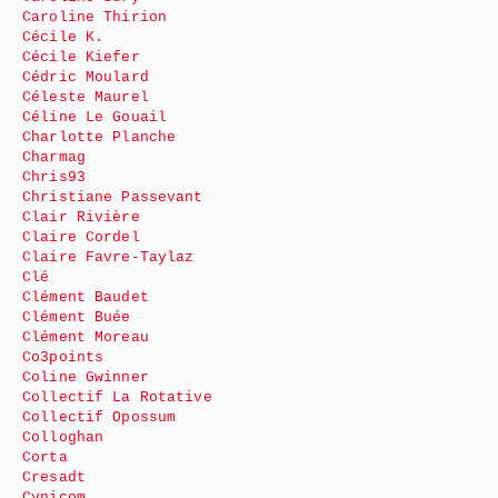
Caroline Thirion
Cécile K.
Cécile Kiefer
Cédric Moulard
Céleste Maurel
Céline Le Gouail
Charlotte Planche
Charmag
Chris93
Christiane Passevant
Clair Rivière
Claire Cordel
Claire Favre-Taylaz
Clé
Clément Baudet
Clément Buée
Clément Moreau
Co3points
Coline Gwinner
Collectif La Rotative
Collectif Opossum
Colloghan
Corta
Cresadt
Cynicom