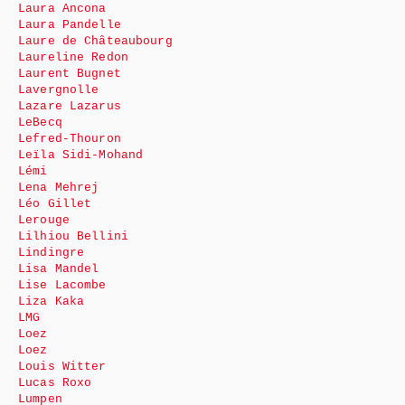
Laura Ancona
Laura Pandelle
Laure de Châteaubourg
Laureline Redon
Laurent Bugnet
Lavergnolle
Lazare Lazarus
LeBecq
Lefred-Thouron
Leïla Sidi-Mohand
Lémi
Lena Mehrej
Léo Gillet
Lerouge
Lilhiou Bellini
Lindingre
Lisa Mandel
Lise Lacombe
Liza Kaka
LMG
Loez
Loez
Louis Witter
Lucas Roxo
Lumpen