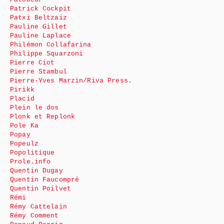
Patrick Cockpit
Patxi Beltzaiz
Pauline Gillet
Pauline Laplace
Philémon Collafarina
Philippe Squarzoni
Pierre Ciot
Pierre Stambul
Pierre-Yves Marzin/Riva Press.
Pirikk
Placid
Plein le dos
Plonk et Replonk
Pole Ka
Popay
Popeulz
Popolitique
Prole.info
Quentin Dugay
Quentin Faucompré
Quentin Poilvet
Rémi
Rémy Cattelain
Rémy Comment