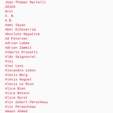
Jean-Thomas Martelli
20100
6col
A. B.
A.B.
Aami Sayan
Abel Echeverría
Absolute Negative
Ad Petersen
Adrien Labbe
Adrien Zammit
Alberto Prunetti
Aldo Seignourel
Alej
Alex Less
Alexandra Lebon
Alexis Berg
Alexis Huguet
Alexis Le Roux
Alice Bien
Alice Bossut
Alice Durot
Alix Aubert-Pérocheau
Alix Peraucheau
Amaan Ahmed