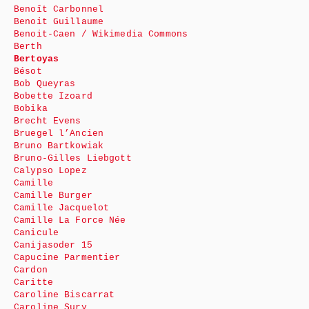
Benoît Carbonnel
Benoit Guillaume
Benoit-Caen / Wikimedia Commons
Berth
Bertoyas
Bésot
Bob Queyras
Bobette Izoard
Bobika
Brecht Evens
Bruegel l’Ancien
Bruno Bartkowiak
Bruno-Gilles Liebgott
Calypso Lopez
Camille
Camille Burger
Camille Jacquelot
Camille La Force Née
Canicule
Canijasoder 15
Capucine Parmentier
Cardon
Caritte
Caroline Biscarrat
Caroline Sury