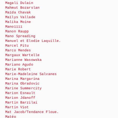
Magali Dulain
Mahmut Bozarslan
Maïda Chavak
Maïlys Vallade
Malika Moine
Manoïïïï
Manon Raupp
Mano Spreading
Manuel et Elodie Laquille.
Marcel Pitu
Marco Mendes
Margaux Wartelle
Marianne Wasowska
Mariano Agudo
Marie Robert
Marie-Madeleine Salvanes
Marina Margarina
Marina Obradovic
Marine Summercity
Marion Esnault
Marion Jdanoff
Martin Barzilai
Martin Viot
Mat Jacob/Tendance Floue.
Matéo