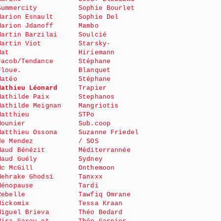
Summercity
Sophie Bourlet
Marion Esnault
Sophie Del
Marion Jdanoff
Mambo
Martin Barzilai
Soulcié
Martin Viot
Starsky-
Mat
Hiriemann
Jacob/Tendance
Stéphane
Floue.
Blanquet
Matéo
Stéphane
Mathieu Léonard
Trapier
Mathilde Paix
Stephanos
Mathilde Meignan
Mangriotis
Matthieu
STPo
Mounier
Sub.coop
Matthieu Ossona
Suzanne Friedel
de Mendez
/ SOS
Maud Bénézit
Méditerrannée
Maud Guély
Sydney
Mc McGill
Onthemoon
Mehrake Ghodsi
Tanxxx
Ménopause
Tardi
Rebelle
Tawfiq Omrane
Mickomix
Tessa Kraan
Miguel Brieva
Théo Bedard