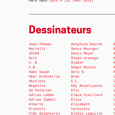
Paru dans
CQFD
n°132 (mai 2015)
Dessinateurs
Jean-Thomas
Delphine Duprat
Martelli
Denis Bourges
20100
Denis Meyer
6col
Diego Aranega
A. B.
Djaber
A.B.
Dogan Boztas
Aami Sayan
Dora D.
Abel Echeverría
Dran
Absolute
E.L.
Negative
Edy Rosariyanto
Ad Petersen
Efix
Adrien Labbe
Elena Vieillard
Adrien Zammit
Élias
Alberto
Elizabeth
Prunetti
Carecchio
Aldo Seignourel
Elodie Laquille