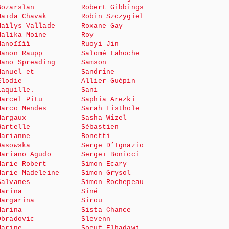
Bozarslan
Robert Gibbings
Maïda Chavak
Robin Szczygiel
Maïlys Vallade
Roxane Gay
Malika Moine
Roy
Manoïïïï
Ruoyi Jin
Manon Raupp
Salomé Lahoche
Mano Spreading
Samson
Manuel et
Sandrine
Elodie
Allier-Guépin
Laquille.
Sani
Marcel Pitu
Saphia Arezki
Marco Mendes
Sarah Fisthole
Margaux
Sasha Wizel
Wartelle
Sébastien
Marianne
Bonetti
Wasowska
Serge D’Ignazio
Mariano Agudo
Sergeï Bonicci
Marie Robert
Simon Ecary
Marie-Madeleine
Simon Grysol
Salvanes
Simon Rochepeau
Marina
Siné
Margarina
Sirou
Marina
Sista Chance
Obradovic
Slevenn
Marine
Soeuf Elbadawi