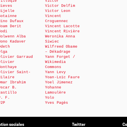
Filloqie
Victor
Nieves
Victor Delfim
Nijelle
Victor Leon
Botainne
Vincent
Nino Dufaux
Croguennec
Noam Derit
Vincent Lacotte
Nodi
Vincent Rivière
Nolwenn Alba
Weronika Anna
Nono Kadaver
Siwiec
Odeth
Wilfreed Obame
Olga
– Dékadrage
Olivier Garraud
Yann Forget /
Olivier
Wikimedia
Monthaye
Commons
Olivier Saint-
Yann Levy
Hilaire
Yoan-Loïc Faure
Omar Ibrahim
Yoel Jimenez
Oscar B.
Yohanne
Castillo
Lamoulère
P. F.
Yolo
P2P
Yves Pagès
tion sociales
Twitter
Co