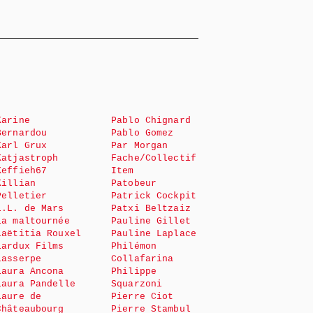
Karine
Pablo Chignard
Bernardou
Pablo Gomez
Karl Grux
Par Morgan
Katjastroph
Fache/Collectif
Keffieh67
Item
Killian
Patobeur
Pelletier
Patrick Cockpit
L.L. de Mars
Patxi Beltzaiz
La maltournée
Pauline Gillet
Laëtitia Rouxel
Pauline Laplace
Lardux Films
Philémon
Lasserpe
Collafarina
Laura Ancona
Philippe
Laura Pandelle
Squarzoni
Laure de
Pierre Ciot
Châteaubourg
Pierre Stambul