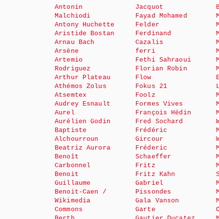
Antonin
Jacquot
Malchiodi
Fayad Mohamed
Antony Huchette
Felder
Aristide Bostan
Ferdinand
Arnau Bach
Cazalis
Arsène
ferri
Artemio
Fethi Sahraoui
Rodriguez
Florian Robin
Arthur Plateau
Flow
Athémos Zolus
Fokus 21
Atsemtex
Foolz
Audrey Esnault
Formes Vives
Aurel
François Hédin
Aurélien Godin
Fred Sochard
Baptiste
Frédéric
Alchourroun
Gircour
Beatriz Aurora
Fréderic
Benoît
Schaeffer
Carbonnel
Fritz
Benoit
Fritz Kahn
Guillaume
Gabriel
Benoit-Caen /
Pissondes
Wikimedia
Gala Vanson
Commons
Garte
Berth
Gautier Ducatez