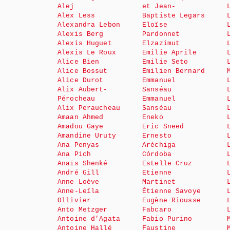
Alej
et Jean-
Alex Less
Baptiste Legars
Alexandra Lebon
Eloïse
Alexis Berg
Pardonnet
Alexis Huguet
Elzazimut
Alexis Le Roux
Emilie Aprile
Alice Bien
Emilie Seto
Alice Bossut
Emilien Bernard
Alice Durot
Emmanuel
Alix Aubert-
Sanséau
Pérocheau
Emmanuel
Alix Peraucheau
Sanséau
Amaan Ahmed
Eneko
Amadou Gaye
Eric Sneed
Amandine Uruty
Ernesto
Ana Penyas
Aréchiga
Ana Pich
Córdoba
Anaïs Shenké
Estelle Cruz
André Gill
Etienne
Anne Loève
Martinet
Anne-Leïla
Étienne Savoye
Ollivier
Eugène Riousse
Anto Metzger
Fabcaro
Antoine d’Agata
Fabio Purino
Antoine Hallé
Faustine