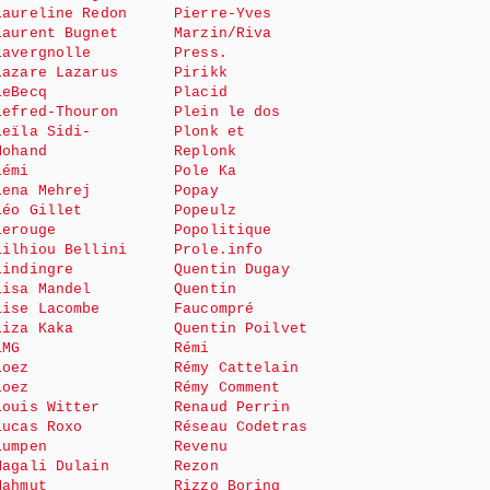
Laureline Redon
Pierre-Yves
Laurent Bugnet
Marzin/Riva
Lavergnolle
Press.
Lazare Lazarus
Pirikk
LeBecq
Placid
Lefred-Thouron
Plein le dos
Leïla Sidi-
Plonk et
Mohand
Replonk
Lémi
Pole Ka
Lena Mehrej
Popay
Léo Gillet
Popeulz
Lerouge
Popolitique
Lilhiou Bellini
Prole.info
Lindingre
Quentin Dugay
Lisa Mandel
Quentin
Lise Lacombe
Faucompré
Liza Kaka
Quentin Poilvet
LMG
Rémi
Loez
Rémy Cattelain
Loez
Rémy Comment
Louis Witter
Renaud Perrin
Lucas Roxo
Réseau Codetras
Lumpen
Revenu
Magali Dulain
Rezon
Mahmut
Rizzo Boring