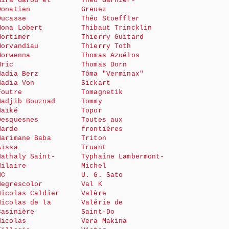
Mira Garou et
Théo Garnier-
Donatien
Greuez
Ducasse
Théo Stoeffler
Mona Lobert
Thibaut Trincklin
Mortimer
Thierry Guitard
Morvandiau
Thierry Toth
Morwenna
Thomas Azuélos
Mric
Thomas Dorn
Nadia Berz
Tôma "Verminax"
Nadia Von
Sickart
Foutre
Tomagnetik
Nadjib Bouznad
Tommy
Naïké
Topor
Desquesnes
Toutes aux
Nardo
frontières
Narimane Baba
Triton
Aïssa
Truant
Nathaly Saint-
Typhaine Lambermont-
Hilaire
Michel
NC
U. G. Sato
Negrescolor
Val K
Nicolas Caldier
Valère
Nicolas de la
Valérie de
Casinière
Saint-Do
Nicolas
Vera Makina