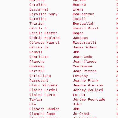
Caritte
Vallée
Caroline
Honoré
Biscarrat
Irène
Caroline Sury
Beausejour
Caroline
Ismail
Thirion
Bentaallah
Cécile K.
Ismail Kizil
Cécile Kiefer
Dogan
Cédric Moulard
Jacques
Céleste Maurel
Ristorcelli
Céline Le
James Albon
Gouail
JBM
Charlotte
Jean Codo
Planche
Jean-Claude
Charmag
Coutausse
Chris93
Jean-Pierre
Christiane
Levaray
Passevant
Jeanne Frank
Clair Rivière
Jeanne Pierson
Claire Cordel
Jeremy Boulard
Claire Favre-
Le Fur
Taylaz
Jérôme Fourcade
Clé
Jiho
Clément Baudet
JMB
Clément Buée
Jo Orsat