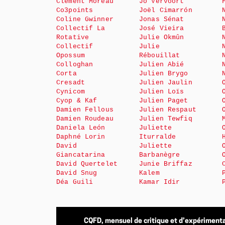
Clément Moreau
Jo Vervoort
Co3points
Joël Cimarrón
Coline Gwinner
Jonas Sénat
Collectif La
José Vieira
Rotative
Julie Okmûn
Collectif
Julie
Opossum
Rébouillat
Colloghan
Julien Abié
Corta
Julien Brygo
Cresadt
Julien Jaulin
Cynicom
Julien Loïs
Cyop & Kaf
Julien Paget
Damien Fellous
Julien Respaut
Damien Roudeau
Julien Tewfiq
Daniela León
Juliette
Daphné Lorin
Iturralde
David
Juliette
Giancatarina
Barbanègre
David Quertelet
Junie Briffaz
David Snug
Kalem
Déa Guili
Kamar Idir
CQFD, mensuel de critique et d’expérimenta