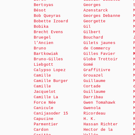
Bertoyas
Georges
Bésot
Azenstarck
Bob Queyras
Georges Debanne
Bobette Izoard
Georgette
Bobika
Gil
Brecht Evens
Gilbert
Bruegel
Bouchard
l’Ancien
Gilets jaunes
Bruno
de Commercy
Bartkowiak
Gilles Favier
Bruno-Gilles
Globe Trottoir
Liebgott
Gomé
Calypso Lopez
Graffitivre
Camille
Grouazel
Camille Burger
Guillaume
Camille
Cortade
Jacquelot
Guillaume
Camille La
Darribau
Force Née
Gwen Tomahawk
Canicule
Gwenola
Canijasoder 15
Ricordeau
Capucine
H. K.
Parmentier
Hassan Richter
Cardon
Hector de la