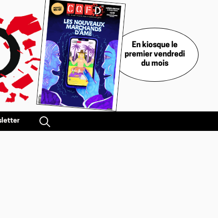
En kiosque le
premier vendredi
du mois
letter