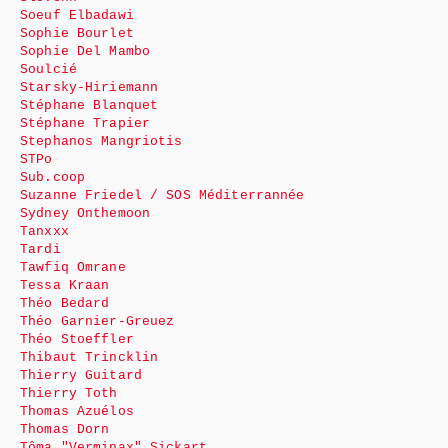
Soeuf Elbadawi
Sophie Bourlet
Sophie Del Mambo
Soulcié
Starsky-Hiriemann
Stéphane Blanquet
Stéphane Trapier
Stephanos Mangriotis
STPo
Sub.coop
Suzanne Friedel / SOS Méditerrannée
Sydney Onthemoon
Tanxxx
Tardi
Tawfiq Omrane
Tessa Kraan
Théo Bedard
Théo Garnier-Greuez
Théo Stoeffler
Thibaut Trincklin
Thierry Guitard
Thierry Toth
Thomas Azuélos
Thomas Dorn
Tôma "Verminax" Sickart