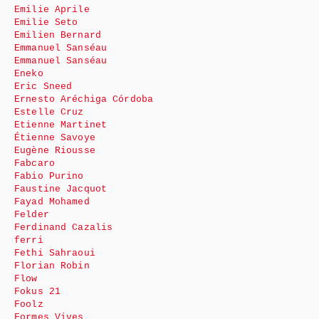
Emilie Aprile
Emilie Seto
Emilien Bernard
Emmanuel Sanséau
Emmanuel Sanséau
Eneko
Eric Sneed
Ernesto Aréchiga Córdoba
Estelle Cruz
Etienne Martinet
Étienne Savoye
Eugène Riousse
Fabcaro
Fabio Purino
Faustine Jacquot
Fayad Mohamed
Felder
Ferdinand Cazalis
ferri
Fethi Sahraoui
Florian Robin
Flow
Fokus 21
Foolz
Formes Vives