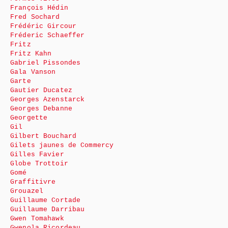
François Hédin
Fred Sochard
Frédéric Gircour
Fréderic Schaeffer
Fritz
Fritz Kahn
Gabriel Pissondes
Gala Vanson
Garte
Gautier Ducatez
Georges Azenstarck
Georges Debanne
Georgette
Gil
Gilbert Bouchard
Gilets jaunes de Commercy
Gilles Favier
Globe Trottoir
Gomé
Graffitivre
Grouazel
Guillaume Cortade
Guillaume Darribau
Gwen Tomahawk
Gwenola Ricordeau