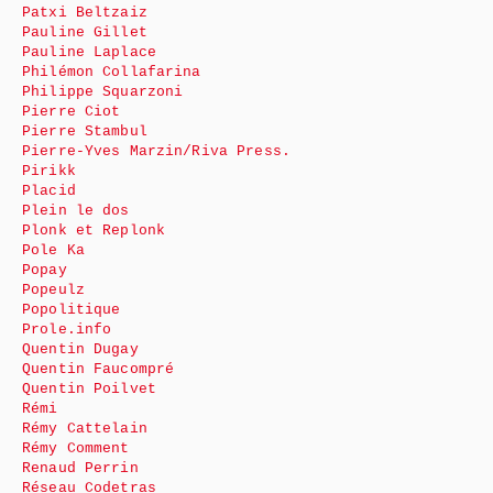
Patxi Beltzaiz
Pauline Gillet
Pauline Laplace
Philémon Collafarina
Philippe Squarzoni
Pierre Ciot
Pierre Stambul
Pierre-Yves Marzin/Riva Press.
Pirikk
Placid
Plein le dos
Plonk et Replonk
Pole Ka
Popay
Popeulz
Popolitique
Prole.info
Quentin Dugay
Quentin Faucompré
Quentin Poilvet
Rémi
Rémy Cattelain
Rémy Comment
Renaud Perrin
Réseau Codetras