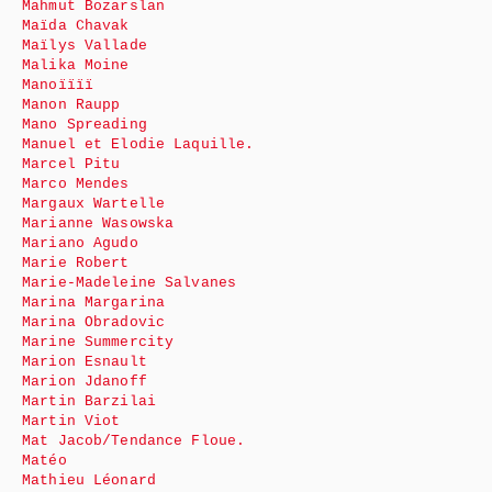
Mahmut Bozarslan
Maïda Chavak
Maïlys Vallade
Malika Moine
Manoïïïï
Manon Raupp
Mano Spreading
Manuel et Elodie Laquille.
Marcel Pitu
Marco Mendes
Margaux Wartelle
Marianne Wasowska
Mariano Agudo
Marie Robert
Marie-Madeleine Salvanes
Marina Margarina
Marina Obradovic
Marine Summercity
Marion Esnault
Marion Jdanoff
Martin Barzilai
Martin Viot
Mat Jacob/Tendance Floue.
Matéo
Mathieu Léonard