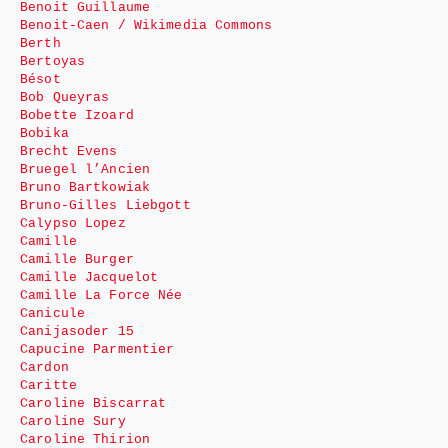
Benoit Guillaume
Benoit-Caen / Wikimedia Commons
Berth
Bertoyas
Bésot
Bob Queyras
Bobette Izoard
Bobika
Brecht Evens
Bruegel l’Ancien
Bruno Bartkowiak
Bruno-Gilles Liebgott
Calypso Lopez
Camille
Camille Burger
Camille Jacquelot
Camille La Force Née
Canicule
Canijasoder 15
Capucine Parmentier
Cardon
Caritte
Caroline Biscarrat
Caroline Sury
Caroline Thirion