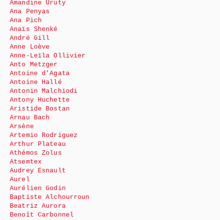
Amandine Uruty
Ana Penyas
Ana Pich
Anaïs Shenké
André Gill
Anne Loève
Anne-Leïla Ollivier
Anto Metzger
Antoine d’Agata
Antoine Hallé
Antonin Malchiodi
Antony Huchette
Aristide Bostan
Arnau Bach
Arsène
Artemio Rodriguez
Arthur Plateau
Athémos Zolus
Atsemtex
Audrey Esnault
Aurel
Aurélien Godin
Baptiste Alchourroun
Beatriz Aurora
Benoît Carbonnel