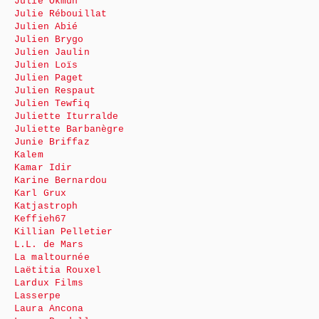
Julie Okmûn
Julie Rébouillat
Julien Abié
Julien Brygo
Julien Jaulin
Julien Loïs
Julien Paget
Julien Respaut
Julien Tewfiq
Juliette Iturralde
Juliette Barbanègre
Junie Briffaz
Kalem
Kamar Idir
Karine Bernardou
Karl Grux
Katjastroph
Keffieh67
Killian Pelletier
L.L. de Mars
La maltournée
Laëtitia Rouxel
Lardux Films
Lasserpe
Laura Ancona