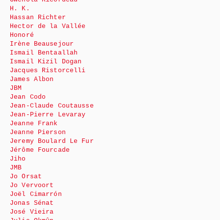
H. K.
Hassan Richter
Hector de la Vallée
Honoré
Irène Beausejour
Ismail Bentaallah
Ismail Kizil Dogan
Jacques Ristorcelli
James Albon
JBM
Jean Codo
Jean-Claude Coutausse
Jean-Pierre Levaray
Jeanne Frank
Jeanne Pierson
Jeremy Boulard Le Fur
Jérôme Fourcade
Jiho
JMB
Jo Orsat
Jo Vervoort
Joël Cimarrón
Jonas Sénat
José Vieira