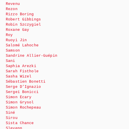
Revenu
Rezon
Rizzo Boring
Robert Gibbings
Robin Szczygiel
Roxane Gay
Roy
Ruoyi Jin
Salomé Lahoche
Samson
Sandrine Allier-Guépin
Sani
Saphia Arezki
Sarah Fisthole
Sasha Wizel
Sébastien Bonetti
Serge D’Ignazio
Sergeï Bonicci
Simon Ecary
Simon Grysol
Simon Rochepeau
Siné
Sirou
Sista Chance
Slevenn