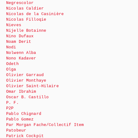
Negrescolor
Nicolas Caldier
Nicolas de la Casinière
Nicolas Filloqie
Nieves
Nijelle Botainne
Nino Dufaux
Noam Derit
Nodi
Nolwenn Alba
Nono Kadaver
Odeth
Olga
Olivier Garraud
Olivier Monthaye
Olivier Saint-Hilaire
Omar Ibrahim
Oscar B. Castillo
P. F.
P2P
Pablo Chignard
Pablo Gomez
Par Morgan Fache/Collectif Item
Patobeur
Patrick Cockpit