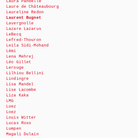
Laura Pandelle
Laure de Châteaubourg
Laureline Redon
Laurent Bugnet
Lavergnolle
Lazare Lazarus
LeBecq
Lefred-Thouron
Leïla Sidi-Mohand
Lémi
Lena Mehrej
Léo Gillet
Lerouge
Lilhiou Bellini
Lindingre
Lisa Mandel
Lise Lacombe
Liza Kaka
LMG
Loez
Loez
Louis Witter
Lucas Roxo
Lumpen
Magali Dulain