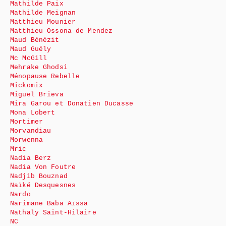
Mathilde Paix
Mathilde Meignan
Matthieu Mounier
Matthieu Ossona de Mendez
Maud Bénézit
Maud Guély
Mc McGill
Mehrake Ghodsi
Ménopause Rebelle
Mickomix
Miguel Brieva
Mira Garou et Donatien Ducasse
Mona Lobert
Mortimer
Morvandiau
Morwenna
Mric
Nadia Berz
Nadia Von Foutre
Nadjib Bouznad
Naïké Desquesnes
Nardo
Narimane Baba Aïssa
Nathaly Saint-Hilaire
NC