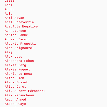
20100
6col
A. B.
A.B.
Aami Sayan
Abel Echeverría
Absolute Negative
Ad Petersen
Adrien Labbe
Adrien Zammit
Alberto Prunetti
Aldo Seignourel
Alej
Alex Less
Alexandra Lebon
Alexis Berg
Alexis Huguet
Alexis Le Roux
Alice Bien
Alice Bossut
Alice Durot
Alix Aubert-Pérocheau
Alix Peraucheau
Amaan Ahmed
Amadou Gaye