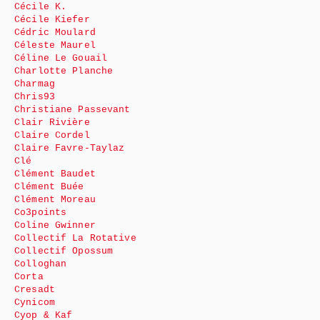
Cécile K.
Cécile Kiefer
Cédric Moulard
Céleste Maurel
Céline Le Gouail
Charlotte Planche
Charmag
Chris93
Christiane Passevant
Clair Rivière
Claire Cordel
Claire Favre-Taylaz
Clé
Clément Baudet
Clément Buée
Clément Moreau
Co3points
Coline Gwinner
Collectif La Rotative
Collectif Opossum
Colloghan
Corta
Cresadt
Cynicom
Cyop & Kaf