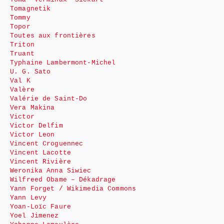
Tomagnetik
Tommy
Topor
Toutes aux frontières
Triton
Truant
Typhaine Lambermont-Michel
U. G. Sato
Val K
Valère
Valérie de Saint-Do
Vera Makina
Victor
Victor Delfim
Victor Leon
Vincent Croguennec
Vincent Lacotte
Vincent Rivière
Weronika Anna Siwiec
Wilfreed Obame – Dékadrage
Yann Forget / Wikimedia Commons
Yann Levy
Yoan-Loïc Faure
Yoel Jimenez