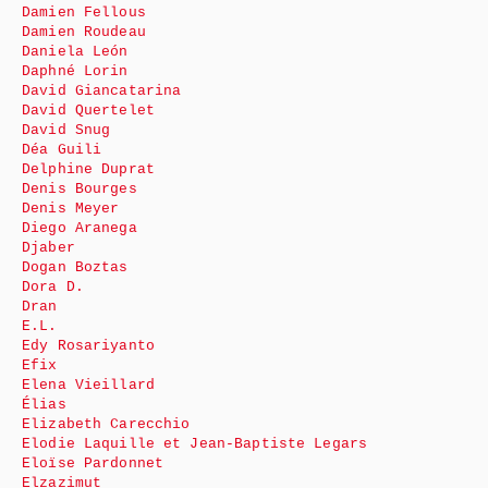
Damien Fellous
Damien Roudeau
Daniela León
Daphné Lorin
David Giancatarina
David Quertelet
David Snug
Déa Guili
Delphine Duprat
Denis Bourges
Denis Meyer
Diego Aranega
Djaber
Dogan Boztas
Dora D.
Dran
E.L.
Edy Rosariyanto
Efix
Elena Vieillard
Élias
Elizabeth Carecchio
Elodie Laquille et Jean-Baptiste Legars
Eloïse Pardonnet
Elzazimut