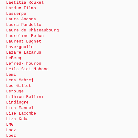
Laëtitia Rouxel
Lardux Films
Lasserpe
Laura Ancona
Laura Pandelle
Laure de Châteaubourg
Laureline Redon
Laurent Bugnet
Lavergnolle
Lazare Lazarus
LeBecq
Lefred-Thouron
Leïla Sidi-Mohand
Lémi
Lena Mehrej
Léo Gillet
Lerouge
Lilhiou Bellini
Lindingre
Lisa Mandel
Lise Lacombe
Liza Kaka
LMG
Loez
Loez