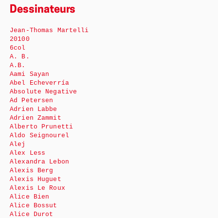
Dessinateurs
Jean-Thomas Martelli
20100
6col
A. B.
A.B.
Aami Sayan
Abel Echeverría
Absolute Negative
Ad Petersen
Adrien Labbe
Adrien Zammit
Alberto Prunetti
Aldo Seignourel
Alej
Alex Less
Alexandra Lebon
Alexis Berg
Alexis Huguet
Alexis Le Roux
Alice Bien
Alice Bossut
Alice Durot