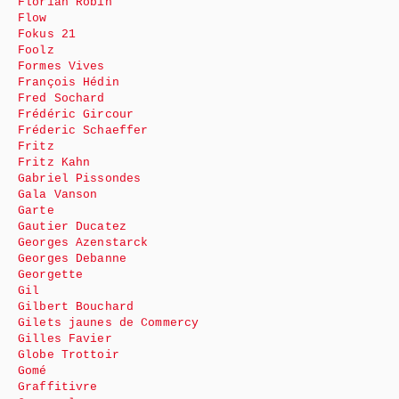
Florian Robin
Flow
Fokus 21
Foolz
Formes Vives
François Hédin
Fred Sochard
Frédéric Gircour
Fréderic Schaeffer
Fritz
Fritz Kahn
Gabriel Pissondes
Gala Vanson
Garte
Gautier Ducatez
Georges Azenstarck
Georges Debanne
Georgette
Gil
Gilbert Bouchard
Gilets jaunes de Commercy
Gilles Favier
Globe Trottoir
Gomé
Graffitivre