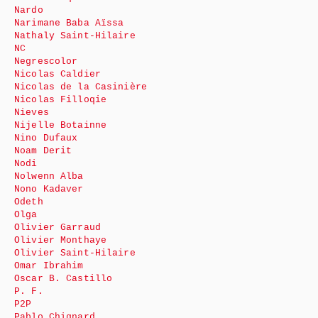
Nardo
Narimane Baba Aïssa
Nathaly Saint-Hilaire
NC
Negrescolor
Nicolas Caldier
Nicolas de la Casinière
Nicolas Filloqie
Nieves
Nijelle Botainne
Nino Dufaux
Noam Derit
Nodi
Nolwenn Alba
Nono Kadaver
Odeth
Olga
Olivier Garraud
Olivier Monthaye
Olivier Saint-Hilaire
Omar Ibrahim
Oscar B. Castillo
P. F.
P2P
Pablo Chignard