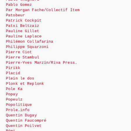
Pablo Gomez
Par Morgan Fache/Collectif Item
Patobeur
Patrick Cockpit
Patxi Beltzaiz
Pauline Gillet
Pauline Laplace
Philémon Collafarina
Philippe Squarzoni
Pierre Ciot
Pierre Stambul
Pierre-Yves Marzin/Riva Press.
Pirikk
Placid
Plein le dos
Plonk et Replonk
Pole Ka
Popay
Popeulz
Popolitique
Prole.info
Quentin Dugay
Quentin Faucompré
Quentin Poilvet