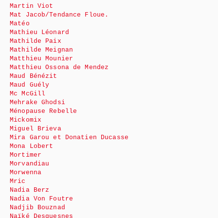
Martin Viot
Mat Jacob/Tendance Floue.
Matéo
Mathieu Léonard
Mathilde Paix
Mathilde Meignan
Matthieu Mounier
Matthieu Ossona de Mendez
Maud Bénézit
Maud Guély
Mc McGill
Mehrake Ghodsi
Ménopause Rebelle
Mickomix
Miguel Brieva
Mira Garou et Donatien Ducasse
Mona Lobert
Mortimer
Morvandiau
Morwenna
Mric
Nadia Berz
Nadia Von Foutre
Nadjib Bouznad
Naïké Desquesnes