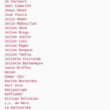
Jo Vervoort
Joël Cimarrón
Jonas Sénat
José Vieira
Julie Okmûn
Julie Rébouillat
Julien Abié
Julien Brygo
Julien Jaulin
Julien Loïs
Julien Paget
Julien Respaut
Julien Tewfiq
Juliette Iturralde
Juliette Barbanègre
Junie Briffaz
Kalem
Kamar Idir
Karine Bernardou
Karl Grux
Katjastroph
Keffieh67
Killian Pelletier
L.L. de Mars
La maltournée