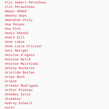
Alix Aubert-Pérocheau
Alix Peraucheau
Amaan Ahmed
Amadou Gaye
Amandine Uruty
Ana Penyas
Ana Pich
Anaïs Shenké
André Gill
Anne Loève
Anne-Leïla Ollivier
Anto Metzger
Antoine d’Agata
Antoine Hallé
Antonin Malchiodi
Antony Huchette
Aristide Bostan
Arnau Bach
Arsène
Artemio Rodriguez
Arthur Plateau
Athémos Zolus
Atsemtex
Audrey Esnault
Aurel