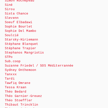
Simon Rochepeau
Siné
Sirou
Sista Chance
Slevenn
Soeuf Elbadawi
Sophie Bourlet
Sophie Del Mambo
Soulcié
Starsky-Hiriemann
Stéphane Blanquet
Stéphane Trapier
Stephanos Mangriotis
STPo
Sub.coop
Suzanne Friedel / SOS Méditerrannée
Sydney Onthemoon
Tanxxx
Tardi
Tawfiq Omrane
Tessa Kraan
Théo Bedard
Théo Garnier-Greuez
Théo Stoeffler
Thibaut Trincklin