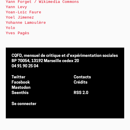
Yann Forget / Wikimedia Commons
Yann Levy
Yoan-Loïc Faure
Yoel Jimenez
Yohanne Lamoulère
Yolo
Yves Pagès
CQFD, mensuel de critique et d’expérimentation sociales
BP 70054, 13192 Marseille cedex 20
04 91 90 25 04
Twitter
Contacts
Facebook
Crédits
Mastodon
Seenthis
RSS 2.0
Se connecter