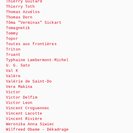
Thierry Guitard
Thierry Toth
Thomas Azuélos
Thomas Dorn
Tôma "Verminax" Sickart
Tomagnetik
Tommy
Topor
Toutes aux frontières
Triton
Truant
Typhaine Lambermont-Michel
U. G. Sato
Val K
Valère
Valérie de Saint-Do
Vera Makina
Victor
Victor Delfim
Victor Leon
Vincent Croguennec
Vincent Lacotte
Vincent Rivière
Weronika Anna Siwiec
Wilfreed Obame – Dékadrage