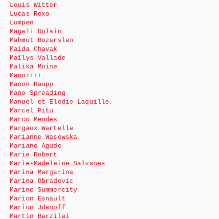
Louis Witter
Lucas Roxo
Lumpen
Magali Dulain
Mahmut Bozarslan
Maïda Chavak
Maïlys Vallade
Malika Moine
Manoïïïï
Manon Raupp
Mano Spreading
Manuel et Elodie Laquille.
Marcel Pitu
Marco Mendes
Margaux Wartelle
Marianne Wasowska
Mariano Agudo
Marie Robert
Marie-Madeleine Salvanes
Marina Margarina
Marina Obradovic
Marine Summercity
Marion Esnault
Marion Jdanoff
Martin Barzilai