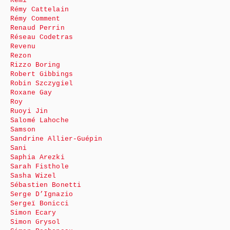
Rémi
Rémy Cattelain
Rémy Comment
Renaud Perrin
Réseau Codetras
Revenu
Rezon
Rizzo Boring
Robert Gibbings
Robin Szczygiel
Roxane Gay
Roy
Ruoyi Jin
Salomé Lahoche
Samson
Sandrine Allier-Guépin
Sani
Saphia Arezki
Sarah Fisthole
Sasha Wizel
Sébastien Bonetti
Serge D’Ignazio
Sergeï Bonicci
Simon Ecary
Simon Grysol