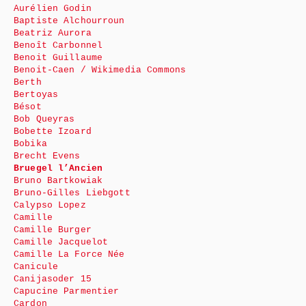
Aurélien Godin
Baptiste Alchourroun
Beatriz Aurora
Benoît Carbonnel
Benoit Guillaume
Benoit-Caen / Wikimedia Commons
Berth
Bertoyas
Bésot
Bob Queyras
Bobette Izoard
Bobika
Brecht Evens
Bruegel l’Ancien
Bruno Bartkowiak
Bruno-Gilles Liebgott
Calypso Lopez
Camille
Camille Burger
Camille Jacquelot
Camille La Force Née
Canicule
Canijasoder 15
Capucine Parmentier
Cardon