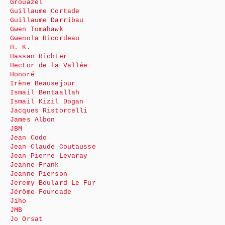
Grouazel
Guillaume Cortade
Guillaume Darribau
Gwen Tomahawk
Gwenola Ricordeau
H. K.
Hassan Richter
Hector de la Vallée
Honoré
Irène Beausejour
Ismail Bentaallah
Ismail Kizil Dogan
Jacques Ristorcelli
James Albon
JBM
Jean Codo
Jean-Claude Coutausse
Jean-Pierre Levaray
Jeanne Frank
Jeanne Pierson
Jeremy Boulard Le Fur
Jérôme Fourcade
Jiho
JMB
Jo Orsat