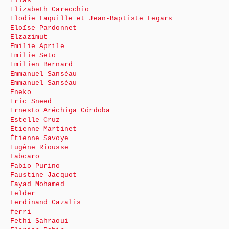
Élias
Elizabeth Carecchio
Elodie Laquille et Jean-Baptiste Legars
Eloïse Pardonnet
Elzazimut
Emilie Aprile
Emilie Seto
Emilien Bernard
Emmanuel Sanséau
Emmanuel Sanséau
Eneko
Eric Sneed
Ernesto Aréchiga Córdoba
Estelle Cruz
Etienne Martinet
Étienne Savoye
Eugène Riousse
Fabcaro
Fabio Purino
Faustine Jacquot
Fayad Mohamed
Felder
Ferdinand Cazalis
ferri
Fethi Sahraoui