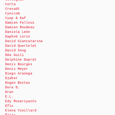
Corta
Cresadt
Cynicom
Cyop & Kaf
Damien Fellous
Damien Roudeau
Daniela León
Daphné Lorin
David Giancatarina
David Quertelet
David Snug
Déa Guili
Delphine Duprat
Denis Bourges
Denis Meyer
Diego Aranega
Djaber
Dogan Boztas
Dora D.
Dran
E.L.
Edy Rosariyanto
Efix
Elena Vieillard