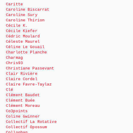
Caritte
Caroline Biscarrat
Caroline Sury
Caroline Thirion
Cécile K.
Cécile Kiefer
Cédric Moulard
Céleste Maurel
Céline Le Gouail
Charlotte Planche
Charmag
Chris93
Christiane Passevant
Clair Rivière
Claire Cordel
Claire Favre-Taylaz
Clé
Clément Baudet
Clément Buée
Clément Moreau
Co3points
Coline Gwinner
Collectif La Rotative
Collectif Opossum
Colloghan