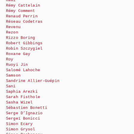
Rémi
Rémy Cattelain
Rémy Comment
Renaud Perrin
Réseau Codetras
Revenu
Rezon
Rizzo Boring
Robert Gibbings
Robin Szczygiel
Roxane Gay
Roy
Ruoyi Jin
Salomé Lahoche
Samson
Sandrine Allier-Guépin
Sani
Saphia Arezki
Sarah Fisthole
Sasha Wizel
Sébastien Bonetti
Serge D’Ignazio
Sergeï Bonicci
Simon Ecary
Simon Grysol