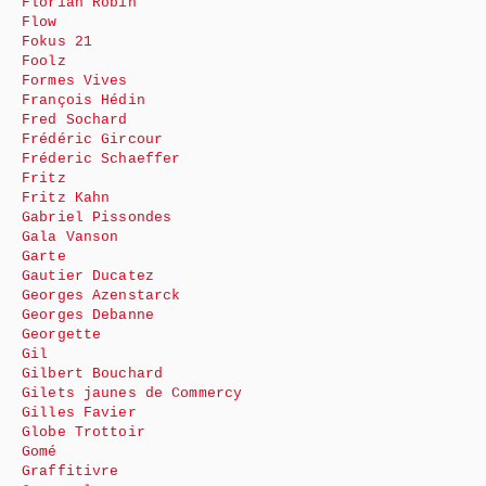
Florian Robin
Flow
Fokus 21
Foolz
Formes Vives
François Hédin
Fred Sochard
Frédéric Gircour
Fréderic Schaeffer
Fritz
Fritz Kahn
Gabriel Pissondes
Gala Vanson
Garte
Gautier Ducatez
Georges Azenstarck
Georges Debanne
Georgette
Gil
Gilbert Bouchard
Gilets jaunes de Commercy
Gilles Favier
Globe Trottoir
Gomé
Graffitivre