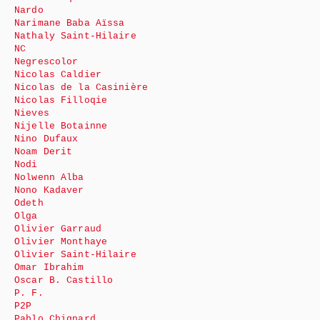
Nardo
Narimane Baba Aïssa
Nathaly Saint-Hilaire
NC
Negrescolor
Nicolas Caldier
Nicolas de la Casinière
Nicolas Filloqie
Nieves
Nijelle Botainne
Nino Dufaux
Noam Derit
Nodi
Nolwenn Alba
Nono Kadaver
Odeth
Olga
Olivier Garraud
Olivier Monthaye
Olivier Saint-Hilaire
Omar Ibrahim
Oscar B. Castillo
P. F.
P2P
Pablo Chignard