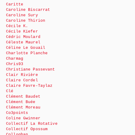
Caritte
Caroline Biscarrat
Caroline Sury
Caroline Thirion
Cécile K.
Cécile Kiefer
Cédric Moulard
Céleste Maurel
Céline Le Gouail
Charlotte Planche
Charmag
Chris93
Christiane Passevant
Clair Rivière
Claire Cordel
Claire Favre-Taylaz
Clé
Clément Baudet
Clément Buée
Clément Moreau
Co3points
Coline Gwinner
Collectif La Rotative
Collectif Opossum
Colloghan