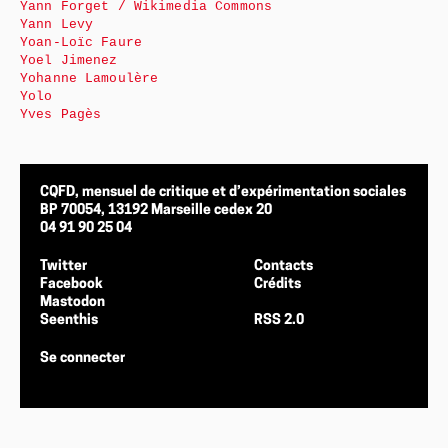
Yann Forget / Wikimedia Commons
Yann Levy
Yoan-Loïc Faure
Yoel Jimenez
Yohanne Lamoulère
Yolo
Yves Pagès
CQFD, mensuel de critique et d’expérimentation sociales
BP 70054, 13192 Marseille cedex 20
04 91 90 25 04
Twitter
Contacts
Facebook
Crédits
Mastodon
Seenthis
RSS 2.0
Se connecter