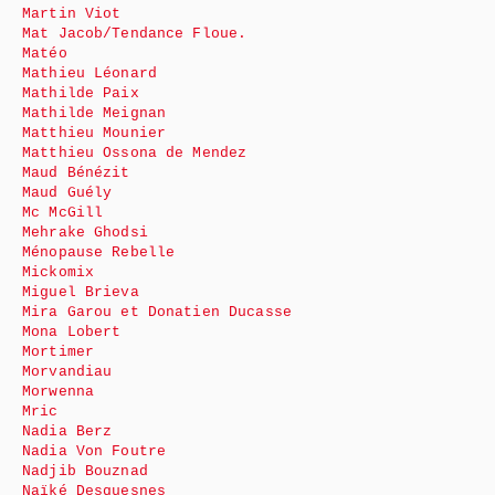
Martin Viot
Mat Jacob/Tendance Floue.
Matéo
Mathieu Léonard
Mathilde Paix
Mathilde Meignan
Matthieu Mounier
Matthieu Ossona de Mendez
Maud Bénézit
Maud Guély
Mc McGill
Mehrake Ghodsi
Ménopause Rebelle
Mickomix
Miguel Brieva
Mira Garou et Donatien Ducasse
Mona Lobert
Mortimer
Morvandiau
Morwenna
Mric
Nadia Berz
Nadia Von Foutre
Nadjib Bouznad
Naïké Desquesnes