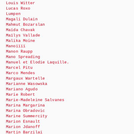
Louis Witter
Lucas Roxo
Lumpen
Magali Dulain
Mahmut Bozarslan
Maïda Chavak
Maïlys Vallade
Malika Moine
Manoïïïï
Manon Raupp
Mano Spreading
Manuel et Elodie Laquille.
Marcel Pitu
Marco Mendes
Margaux Wartelle
Marianne Wasowska
Mariano Agudo
Marie Robert
Marie-Madeleine Salvanes
Marina Margarina
Marina Obradovic
Marine Summercity
Marion Esnault
Marion Jdanoff
Martin Barzilai