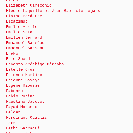
Élias
Elizabeth Carecchio
Elodie Laquille et Jean-Baptiste Legars
Eloïse Pardonnet
Elzazimut
Emilie Aprile
Emilie Seto
Emilien Bernard
Emmanuel Sanséau
Emmanuel Sanséau
Eneko
Eric Sneed
Ernesto Aréchiga Córdoba
Estelle Cruz
Etienne Martinet
Étienne Savoye
Eugène Riousse
Fabcaro
Fabio Purino
Faustine Jacquot
Fayad Mohamed
Felder
Ferdinand Cazalis
ferri
Fethi Sahraoui