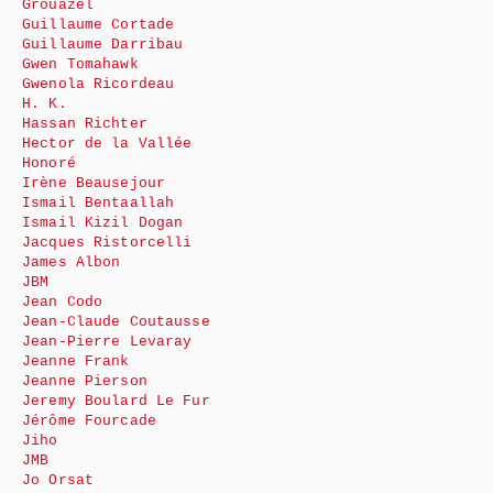
Grouazel
Guillaume Cortade
Guillaume Darribau
Gwen Tomahawk
Gwenola Ricordeau
H. K.
Hassan Richter
Hector de la Vallée
Honoré
Irène Beausejour
Ismail Bentaallah
Ismail Kizil Dogan
Jacques Ristorcelli
James Albon
JBM
Jean Codo
Jean-Claude Coutausse
Jean-Pierre Levaray
Jeanne Frank
Jeanne Pierson
Jeremy Boulard Le Fur
Jérôme Fourcade
Jiho
JMB
Jo Orsat