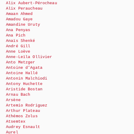
Alix Aubert-Pérocheau
Alix Peraucheau
Amaan Ahmed
Amadou Gaye
Amandine Uruty
Ana Penyas
Ana Pich
Anaïs Shenké
André Gill
Anne Loève
Anne-Leïla Ollivier
Anto Metzger
Antoine d’Agata
Antoine Hallé
Antonin Malchiodi
Antony Huchette
Aristide Bostan
Arnau Bach
Arsène
Artemio Rodriguez
Arthur Plateau
Athémos Zolus
Atsemtex
Audrey Esnault
Aurel