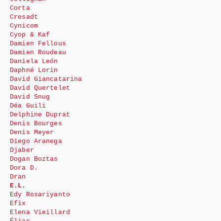
Corta
Cresadt
Cynicom
Cyop & Kaf
Damien Fellous
Damien Roudeau
Daniela León
Daphné Lorin
David Giancatarina
David Quertelet
David Snug
Déa Guili
Delphine Duprat
Denis Bourges
Denis Meyer
Diego Aranega
Djaber
Dogan Boztas
Dora D.
Dran
E.L.
Edy Rosariyanto
Efix
Elena Vieillard