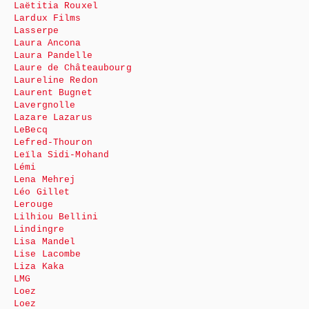
Laëtitia Rouxel
Lardux Films
Lasserpe
Laura Ancona
Laura Pandelle
Laure de Châteaubourg
Laureline Redon
Laurent Bugnet
Lavergnolle
Lazare Lazarus
LeBecq
Lefred-Thouron
Leïla Sidi-Mohand
Lémi
Lena Mehrej
Léo Gillet
Lerouge
Lilhiou Bellini
Lindingre
Lisa Mandel
Lise Lacombe
Liza Kaka
LMG
Loez
Loez