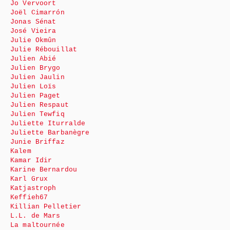
Jo Vervoort
Joël Cimarrón
Jonas Sénat
José Vieira
Julie Okmûn
Julie Rébouillat
Julien Abié
Julien Brygo
Julien Jaulin
Julien Loïs
Julien Paget
Julien Respaut
Julien Tewfiq
Juliette Iturralde
Juliette Barbanègre
Junie Briffaz
Kalem
Kamar Idir
Karine Bernardou
Karl Grux
Katjastroph
Keffieh67
Killian Pelletier
L.L. de Mars
La maltournée