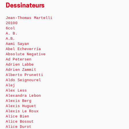
Dessinateurs
Jean-Thomas Martelli
20100
6col
A. B.
A.B.
Aami Sayan
Abel Echeverría
Absolute Negative
Ad Petersen
Adrien Labbe
Adrien Zammit
Alberto Prunetti
Aldo Seignourel
Alej
Alex Less
Alexandra Lebon
Alexis Berg
Alexis Huguet
Alexis Le Roux
Alice Bien
Alice Bossut
Alice Durot