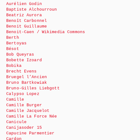
Aurélien Godin
Baptiste Alchourroun
Beatriz Aurora
Benoît Carbonnel
Benoit Guillaume
Benoit-Caen / Wikimedia Commons
Berth
Bertoyas
Bésot
Bob Queyras
Bobette Izoard
Bobika
Brecht Evens
Bruegel l’Ancien
Bruno Bartkowiak
Bruno-Gilles Liebgott
Calypso Lopez
Camille
Camille Burger
Camille Jacquelot
Camille La Force Née
Canicule
Canijasoder 15
Capucine Parmentier
Cardon