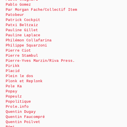
Pablo Gomez
Par Morgan Fache/Collectif Item
Patobeur
Patrick Cockpit
Patxi Beltzaiz
Pauline Gillet
Pauline Laplace
Philémon Collafarina
Philippe Squarzoni
Pierre Ciot
Pierre Stambul
Pierre-Yves Marzin/Riva Press.
Pirikk
Placid
Plein le dos
Plonk et Replonk
Pole Ka
Popay
Popeulz
Popolitique
Prole.info
Quentin Dugay
Quentin Faucompré
Quentin Poilvet