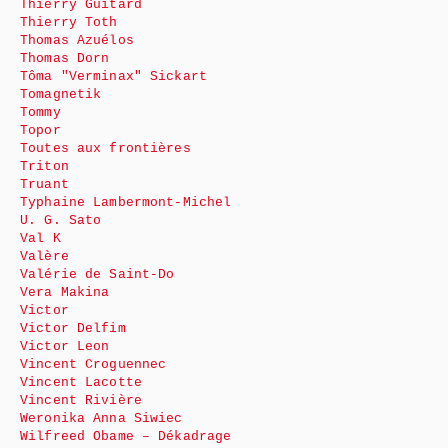
Thierry Guitard
Thierry Toth
Thomas Azuélos
Thomas Dorn
Tôma "Verminax" Sickart
Tomagnetik
Tommy
Topor
Toutes aux frontières
Triton
Truant
Typhaine Lambermont-Michel
U. G. Sato
Val K
Valère
Valérie de Saint-Do
Vera Makina
Victor
Victor Delfim
Victor Leon
Vincent Croguennec
Vincent Lacotte
Vincent Rivière
Weronika Anna Siwiec
Wilfreed Obame – Dékadrage