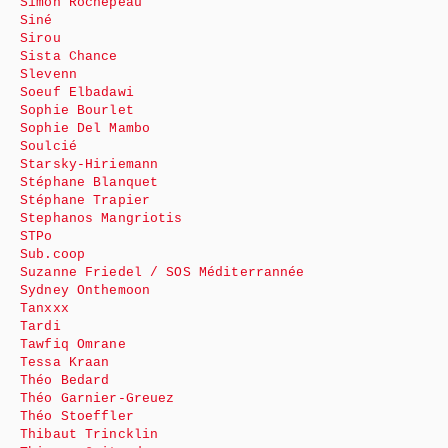
Simon Rochepeau
Siné
Sirou
Sista Chance
Slevenn
Soeuf Elbadawi
Sophie Bourlet
Sophie Del Mambo
Soulcié
Starsky-Hiriemann
Stéphane Blanquet
Stéphane Trapier
Stephanos Mangriotis
STPo
Sub.coop
Suzanne Friedel / SOS Méditerrannée
Sydney Onthemoon
Tanxxx
Tardi
Tawfiq Omrane
Tessa Kraan
Théo Bedard
Théo Garnier-Greuez
Théo Stoeffler
Thibaut Trincklin