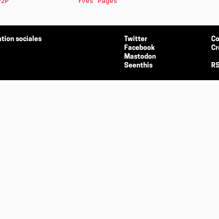
P2P
Yves Pagès
tion sociales
Twitter
Co
Facebook
Cr
Mastodon
Seenthis
RS