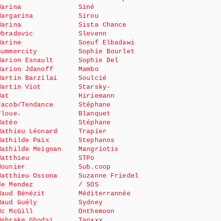
Marina
Siné
Margarina
Sirou
Marina
Sista Chance
Obradovic
Slevenn
Marine
Soeuf Elbadawi
Summercity
Sophie Bourlet
Marion Esnault
Sophie Del
Marion Jdanoff
Mambo
Martin Barzilai
Soulcié
Martin Viot
Starsky-
Mat
Hiriemann
Jacob/Tendance
Stéphane
Floue.
Blanquet
Matéo
Stéphane
Mathieu Léonard
Trapier
Mathilde Paix
Stephanos
Mathilde Meignan
Mangriotis
Matthieu
STPo
Mounier
Sub.coop
Matthieu Ossona
Suzanne Friedel
de Mendez
/ SOS
Maud Bénézit
Méditerrannée
Maud Guély
Sydney
Mc McGill
Onthemoon
Mehrake Ghodsi
Tanxxx