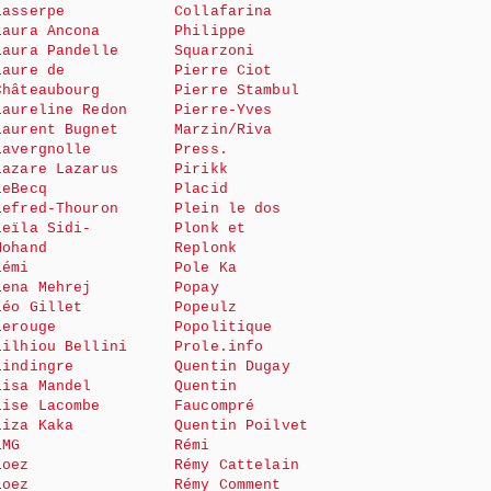
Lasserpe
Collafarina
Laura Ancona
Philippe
Laura Pandelle
Squarzoni
Laure de
Pierre Ciot
Châteaubourg
Pierre Stambul
Laureline Redon
Pierre-Yves
Laurent Bugnet
Marzin/Riva
Lavergnolle
Press.
Lazare Lazarus
Pirikk
LeBecq
Placid
Lefred-Thouron
Plein le dos
Leïla Sidi-
Plonk et
Mohand
Replonk
Lémi
Pole Ka
Lena Mehrej
Popay
Léo Gillet
Popeulz
Lerouge
Popolitique
Lilhiou Bellini
Prole.info
Lindingre
Quentin Dugay
Lisa Mandel
Quentin
Lise Lacombe
Faucompré
Liza Kaka
Quentin Poilvet
LMG
Rémi
Loez
Rémy Cattelain
Loez
Rémy Comment