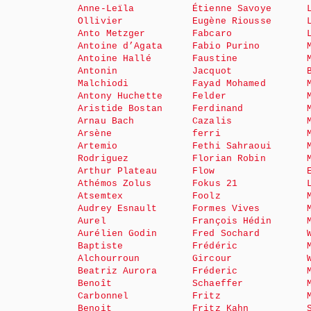
Anne-Leïla
Étienne Savoye
Ollivier
Eugène Riousse
Anto Metzger
Fabcaro
Antoine d’Agata
Fabio Purino
Antoine Hallé
Faustine
Antonin
Jacquot
Malchiodi
Fayad Mohamed
Antony Huchette
Felder
Aristide Bostan
Ferdinand
Arnau Bach
Cazalis
Arsène
ferri
Artemio
Fethi Sahraoui
Rodriguez
Florian Robin
Arthur Plateau
Flow
Athémos Zolus
Fokus 21
Atsemtex
Foolz
Audrey Esnault
Formes Vives
Aurel
François Hédin
Aurélien Godin
Fred Sochard
Baptiste
Frédéric
Alchourroun
Gircour
Beatriz Aurora
Fréderic
Benoît
Schaeffer
Carbonnel
Fritz
Benoit
Fritz Kahn