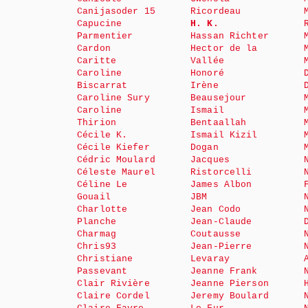
Canijasoder 15
Ricordeau
Capucine
H. K.
Parmentier
Hassan Richter
Cardon
Hector de la
Caritte
Vallée
Caroline
Honoré
Biscarrat
Irène
Caroline Sury
Beausejour
Caroline
Ismail
Thirion
Bentaallah
Cécile K.
Ismail Kizil
Cécile Kiefer
Dogan
Cédric Moulard
Jacques
Céleste Maurel
Ristorcelli
Céline Le
James Albon
Gouail
JBM
Charlotte
Jean Codo
Planche
Jean-Claude
Charmag
Coutausse
Chris93
Jean-Pierre
Christiane
Levaray
Passevant
Jeanne Frank
Clair Rivière
Jeanne Pierson
Claire Cordel
Jeremy Boulard