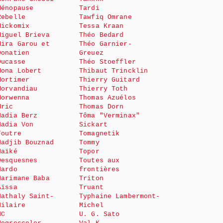
Ménopause
Tardi
Rebelle
Tawfiq Omrane
Mickomix
Tessa Kraan
Miguel Brieva
Théo Bedard
Mira Garou et
Théo Garnier-
Donatien
Greuez
Ducasse
Théo Stoeffler
Mona Lobert
Thibaut Trincklin
Mortimer
Thierry Guitard
Morvandiau
Thierry Toth
Morwenna
Thomas Azuélos
Mric
Thomas Dorn
Nadia Berz
Tôma "Verminax"
Nadia Von
Sickart
Foutre
Tomagnetik
Nadjib Bouznad
Tommy
Naïké
Topor
Desquesnes
Toutes aux
Nardo
frontières
Narimane Baba
Triton
Aïssa
Truant
Nathaly Saint-
Typhaine Lambermont-
Hilaire
Michel
NC
U. G. Sato