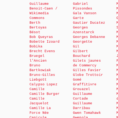
Guillaume
Gabriel
Benoit-Caen /
Pissondes
Wikimedia
Gala Vanson
Commons
Garte
Berth
Gautier Ducatez
Bertoyas
Georges
Bésot
Azenstarck
Bob Queyras
Georges Debanne
Bobette Izoard
Georgette
Bobika
Gil
Brecht Evens
Gilbert
Bruegel
Bouchard
l’Ancien
Gilets jaunes
Bruno
de Commercy
Bartkowiak
Gilles Favier
Bruno-Gilles
Globe Trottoir
Liebgott
Gomé
Calypso Lopez
Graffitivre
Camille
Grouazel
Camille Burger
Guillaume
Camille
Cortade
Jacquelot
Guillaume
Camille La
Darribau
Force Née
Gwen Tomahawk
Canicule
Gwenola