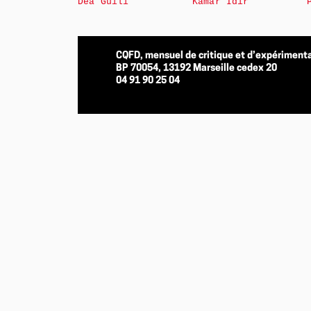
Déa Guili
Kamar Idir
CQFD, mensuel de critique et d’expérimenta
BP 70054, 13192 Marseille cedex 20
04 91 90 25 04