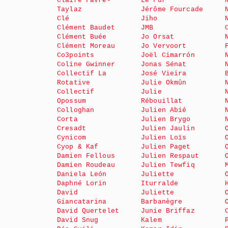
Claire Favre-
Le Fur
Taylaz
Jérôme Fourcade
Clé
Jiho
Clément Baudet
JMB
Clément Buée
Jo Orsat
Clément Moreau
Jo Vervoort
Co3points
Joël Cimarrón
Coline Gwinner
Jonas Sénat
Collectif La
José Vieira
Rotative
Julie Okmûn
Collectif
Julie
Opossum
Rébouillat
Colloghan
Julien Abié
Corta
Julien Brygo
Cresadt
Julien Jaulin
Cynicom
Julien Loïs
Cyop & Kaf
Julien Paget
Damien Fellous
Julien Respaut
Damien Roudeau
Julien Tewfiq
Daniela León
Juliette
Daphné Lorin
Iturralde
David
Juliette
Giancatarina
Barbanègre
David Quertelet
Junie Briffaz
David Snug
Kalem