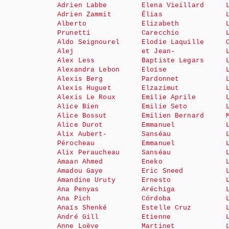
Adrien Labbe
Elena Vieillard
Adrien Zammit
Élias
Alberto
Elizabeth
Prunetti
Carecchio
Aldo Seignourel
Elodie Laquille
Alej
et Jean-
Alex Less
Baptiste Legars
Alexandra Lebon
Eloïse
Alexis Berg
Pardonnet
Alexis Huguet
Elzazimut
Alexis Le Roux
Emilie Aprile
Alice Bien
Emilie Seto
Alice Bossut
Emilien Bernard
Alice Durot
Emmanuel
Alix Aubert-
Sanséau
Pérocheau
Emmanuel
Alix Peraucheau
Sanséau
Amaan Ahmed
Eneko
Amadou Gaye
Eric Sneed
Amandine Uruty
Ernesto
Ana Penyas
Aréchiga
Ana Pich
Córdoba
Anaïs Shenké
Estelle Cruz
André Gill
Etienne
Anne Loève
Martinet