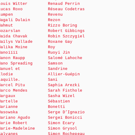
Louis Witter
Renaud Perrin
Lucas Roxo
Réseau Codetras
Lumpen
Revenu
Magali Dulain
Rezon
Mahmut
Rizzo Boring
Bozarslan
Robert Gibbings
Maïda Chavak
Robin Szczygiel
Maïlys Vallade
Roxane Gay
Malika Moine
Roy
Manoïïïï
Ruoyi Jin
Manon Raupp
Salomé Lahoche
Mano Spreading
Samson
Manuel et
Sandrine
Elodie
Allier-Guépin
Laquille.
Sani
Marcel Pitu
Saphia Arezki
Marco Mendes
Sarah Fisthole
Margaux
Sasha Wizel
Wartelle
Sébastien
Marianne
Bonetti
Wasowska
Serge D’Ignazio
Mariano Agudo
Sergeï Bonicci
Marie Robert
Simon Ecary
Marie-Madeleine
Simon Grysol
Salvanes
Simon Rochepeau