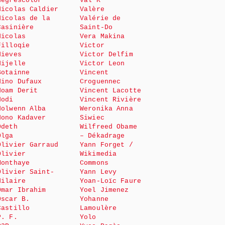
Negrescolor
Val K
Nicolas Caldier
Valère
Nicolas de la
Valérie de
Casinière
Saint-Do
Nicolas
Vera Makina
Filloqie
Victor
Nieves
Victor Delfim
Nijelle
Victor Leon
Botainne
Vincent
Nino Dufaux
Croguennec
Noam Derit
Vincent Lacotte
Nodi
Vincent Rivière
Nolwenn Alba
Weronika Anna
Nono Kadaver
Siwiec
Odeth
Wilfreed Obame
Olga
– Dékadrage
Olivier Garraud
Yann Forget /
Olivier
Wikimedia
Monthaye
Commons
Olivier Saint-
Yann Levy
Hilaire
Yoan-Loïc Faure
Omar Ibrahim
Yoel Jimenez
Oscar B.
Yohanne
Castillo
Lamoulère
P. F.
Yolo