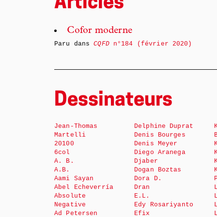
Articles
Cofor moderne
Paru dans
CQFD
n°184 (février 2020)
Dessinateurs
Jean-Thomas
Delphine Duprat
Martelli
Denis Bourges
20100
Denis Meyer
6col
Diego Aranega
A. B.
Djaber
A.B.
Dogan Boztas
Aami Sayan
Dora D.
Abel Echeverría
Dran
Absolute
E.L.
Negative
Edy Rosariyanto
Ad Petersen
Efix