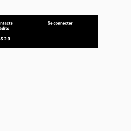
ntacts
Se connecter
édits
S 2.0