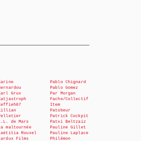
Karine
Pablo Chignard
Bernardou
Pablo Gomez
Karl Grux
Par Morgan
Katjastroph
Fache/Collectif
Keffieh67
Item
Killian
Patobeur
Pelletier
Patrick Cockpit
L.L. de Mars
Patxi Beltzaiz
La maltournée
Pauline Gillet
Laëtitia Rouxel
Pauline Laplace
Lardux Films
Philémon