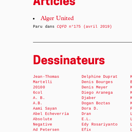
Articles
Alger United
Paru dans
CQFD
n°175 (avril 2019)
Dessinateurs
Jean-Thomas
Delphine Duprat
Martelli
Denis Bourges
20100
Denis Meyer
6col
Diego Aranega
A. B.
Djaber
A.B.
Dogan Boztas
Aami Sayan
Dora D.
Abel Echeverría
Dran
Absolute
E.L.
Negative
Edy Rosariyanto
Ad Petersen
Efix