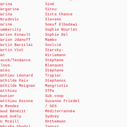
Marina
Siné
Margarina
Sirou
Marina
Sista Chance
Obradovic
Slevenn
Marine
Soeuf Elbadawi
Summercity
Sophie Bourlet
Marion Esnault
Sophie Del
Marion Jdanoff
Mambo
Martin Barzilai
Soulcié
Martin Viot
Starsky-
Mat
Hiriemann
Jacob/Tendance
Stéphane
Floue.
Blanquet
Matéo
Stéphane
Mathieu Léonard
Trapier
Mathilde Paix
Stephanos
Mathilde Meignan
Mangriotis
Matthieu
STPo
Mounier
Sub.coop
Matthieu Ossona
Suzanne Friedel
de Mendez
/ SOS
Maud Bénézit
Méditerrannée
Maud Guély
Sydney
Mc McGill
Onthemoon
Mehrake Ghodsi
Tanxxx