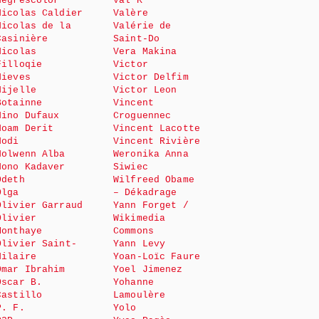
Negrescolor
Val K
Nicolas Caldier
Valère
Nicolas de la
Valérie de
Casinière
Saint-Do
Nicolas
Vera Makina
Filloqie
Victor
Nieves
Victor Delfim
Nijelle
Victor Leon
Botainne
Vincent
Nino Dufaux
Croguennec
Noam Derit
Vincent Lacotte
Nodi
Vincent Rivière
Nolwenn Alba
Weronika Anna
Nono Kadaver
Siwiec
Odeth
Wilfreed Obame
Olga
– Dékadrage
Olivier Garraud
Yann Forget /
Olivier
Wikimedia
Monthaye
Commons
Olivier Saint-
Yann Levy
Hilaire
Yoan-Loïc Faure
Omar Ibrahim
Yoel Jimenez
Oscar B.
Yohanne
Castillo
Lamoulère
P. F.
Yolo