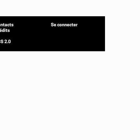
ntacts
Se connecter
édits
S 2.0