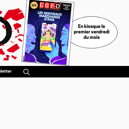
En kiosque le
premier vendredi
du mois
letter