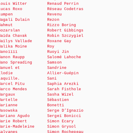
Louis Witter
Renaud Perrin
Lucas Roxo
Réseau Codetras
Lumpen
Revenu
Magali Dulain
Rezon
Mahmut
Rizzo Boring
Bozarslan
Robert Gibbings
Maïda Chavak
Robin Szczygiel
Maïlys Vallade
Roxane Gay
Malika Moine
Roy
Manoïïïï
Ruoyi Jin
Manon Raupp
Salomé Lahoche
Mano Spreading
Samson
Manuel et
Sandrine
Elodie
Allier-Guépin
Laquille.
Sani
Marcel Pitu
Saphia Arezki
Marco Mendes
Sarah Fisthole
Margaux
Sasha Wizel
Wartelle
Sébastien
Marianne
Bonetti
Wasowska
Serge D’Ignazio
Mariano Agudo
Sergeï Bonicci
Marie Robert
Simon Ecary
Marie-Madeleine
Simon Grysol
Salvanes
Simon Rochepeau