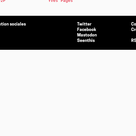
P2P
Yves Pagès
tion sociales
Twitter
Co
Facebook
Cr
Mastodon
Seenthis
RS