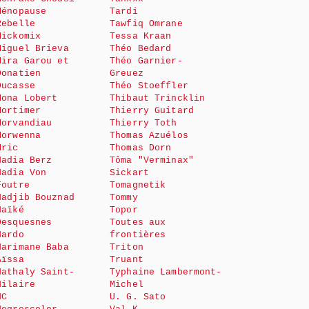
Ménopause
Tardi
Rebelle
Tawfiq Omrane
Mickomix
Tessa Kraan
Miguel Brieva
Théo Bedard
Mira Garou et
Théo Garnier-
Donatien
Greuez
Ducasse
Théo Stoeffler
Mona Lobert
Thibaut Trincklin
Mortimer
Thierry Guitard
Morvandiau
Thierry Toth
Morwenna
Thomas Azuélos
Mric
Thomas Dorn
Nadia Berz
Tôma "Verminax"
Nadia Von
Sickart
Foutre
Tomagnetik
Nadjib Bouznad
Tommy
Naïké
Topor
Desquesnes
Toutes aux
Nardo
frontières
Narimane Baba
Triton
Aïssa
Truant
Nathaly Saint-
Typhaine Lambermont-
Hilaire
Michel
NC
U. G. Sato