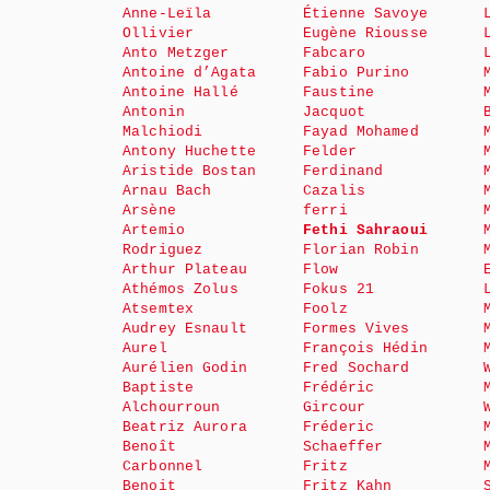
Anne-Leïla
Étienne Savoye
Ollivier
Eugène Riousse
Anto Metzger
Fabcaro
Antoine d’Agata
Fabio Purino
Antoine Hallé
Faustine
Antonin
Jacquot
Malchiodi
Fayad Mohamed
Antony Huchette
Felder
Aristide Bostan
Ferdinand
Arnau Bach
Cazalis
Arsène
ferri
Artemio
Fethi Sahraoui
Rodriguez
Florian Robin
Arthur Plateau
Flow
Athémos Zolus
Fokus 21
Atsemtex
Foolz
Audrey Esnault
Formes Vives
Aurel
François Hédin
Aurélien Godin
Fred Sochard
Baptiste
Frédéric
Alchourroun
Gircour
Beatriz Aurora
Fréderic
Benoît
Schaeffer
Carbonnel
Fritz
Benoit
Fritz Kahn