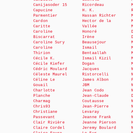
Canijasoder 15
Ricordeau
Capucine
H. K.
Parmentier
Hassan Richter
Cardon
Hector de la
Caritte
Vallée
Caroline
Honoré
Biscarrat
Irène
Caroline Sury
Beausejour
Caroline
Ismail
Thirion
Bentaallah
Cécile K.
Ismail Kizil
Cécile Kiefer
Dogan
Cédric Moulard
Jacques
Céleste Maurel
Ristorcelli
Céline Le
James Albon
Gouail
JBM
Charlotte
Jean Codo
Planche
Jean-Claude
Charmag
Coutausse
Chris93
Jean-Pierre
Christiane
Levaray
Passevant
Jeanne Frank
Clair Rivière
Jeanne Pierson
Claire Cordel
Jeremy Boulard