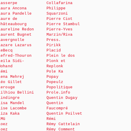
Lasserpe
Collafarina
Laura Ancona
Philippe
Laura Pandelle
Squarzoni
Laure de
Pierre Ciot
Châteaubourg
Pierre Stambul
Laureline Redon
Pierre-Yves
Laurent Bugnet
Marzin/Riva
Lavergnolle
Press.
Lazare Lazarus
Pirikk
LeBecq
Placid
Lefred-Thouron
Plein le dos
Leïla Sidi-
Plonk et
Mohand
Replonk
Lémi
Pole Ka
Lena Mehrej
Popay
Léo Gillet
Popeulz
Lerouge
Popolitique
Lilhiou Bellini
Prole.info
Lindingre
Quentin Dugay
Lisa Mandel
Quentin
Lise Lacombe
Faucompré
Liza Kaka
Quentin Poilvet
LMG
Rémi
Loez
Rémy Cattelain
Loez
Rémy Comment