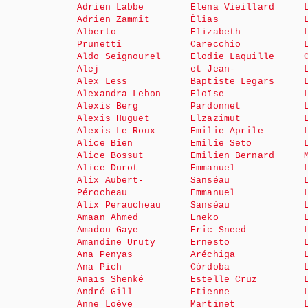
Adrien Labbe
Elena Vieillard
Adrien Zammit
Élias
Alberto
Elizabeth
Prunetti
Carecchio
Aldo Seignourel
Elodie Laquille
Alej
et Jean-
Alex Less
Baptiste Legars
Alexandra Lebon
Eloïse
Alexis Berg
Pardonnet
Alexis Huguet
Elzazimut
Alexis Le Roux
Emilie Aprile
Alice Bien
Emilie Seto
Alice Bossut
Emilien Bernard
Alice Durot
Emmanuel
Alix Aubert-
Sanséau
Pérocheau
Emmanuel
Alix Peraucheau
Sanséau
Amaan Ahmed
Eneko
Amadou Gaye
Eric Sneed
Amandine Uruty
Ernesto
Ana Penyas
Aréchiga
Ana Pich
Córdoba
Anaïs Shenké
Estelle Cruz
André Gill
Etienne
Anne Loève
Martinet