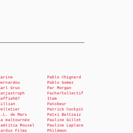
Karine
Pablo Chignard
Bernardou
Pablo Gomez
Karl Grux
Par Morgan
Katjastroph
Fache/Collectif
Keffieh67
Item
Killian
Patobeur
Pelletier
Patrick Cockpit
L.L. de Mars
Patxi Beltzaiz
La maltournée
Pauline Gillet
Laëtitia Rouxel
Pauline Laplace
Lardux Films
Philémon