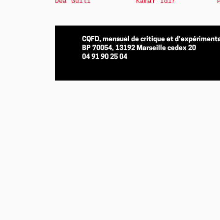
Déa Guili
Kamar Idir
CQFD, mensuel de critique et d’expérimenta
BP 70054, 13192 Marseille cedex 20
04 91 90 25 04