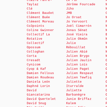
Claire Favre-
Le Fur
Taylaz
Jérôme Fourcade
Clé
Jiho
Clément Baudet
JMB
Clément Buée
Jo Orsat
Clément Moreau
Jo Vervoort
Co3points
Joël Cimarrón
Coline Gwinner
Jonas Sénat
Collectif La
José Vieira
Rotative
Julie Okmûn
Collectif
Julie
Opossum
Rébouillat
Colloghan
Julien Abié
Corta
Julien Brygo
Cresadt
Julien Jaulin
Cynicom
Julien Loïs
Cyop & Kaf
Julien Paget
Damien Fellous
Julien Respaut
Damien Roudeau
Julien Tewfiq
Daniela León
Juliette
Daphné Lorin
Iturralde
David
Juliette
Giancatarina
Barbanègre
David Quertelet
Junie Briffaz
David Snug
Kalem