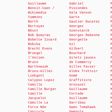
Guillaume
Gabriel
Benoit-Caen /
Pissondes
Wikimedia
Gala Vanson
Commons
Garte
Berth
Gautier Ducatez
Bertoyas
Georges
Bésot
Azenstarck
Bob Queyras
Georges Debanne
Bobette Izoard
Georgette
Bobika
Gil
Brecht Evens
Gilbert
Bruegel
Bouchard
l’Ancien
Gilets jaunes
Bruno
de Commercy
Bartkowiak
Gilles Favier
Bruno-Gilles
Globe Trottoir
Liebgott
Gomé
Calypso Lopez
Graffitivre
Camille
Grouazel
Camille Burger
Guillaume
Camille
Cortade
Jacquelot
Guillaume
Camille La
Darribau
Force Née
Gwen Tomahawk
Canicule
Gwenola