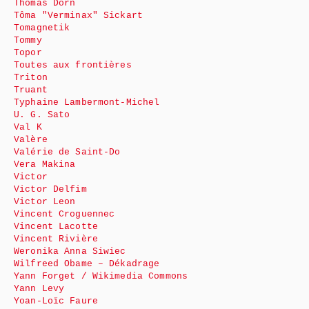
Thomas Dorn
Tôma "Verminax" Sickart
Tomagnetik
Tommy
Topor
Toutes aux frontières
Triton
Truant
Typhaine Lambermont-Michel
U. G. Sato
Val K
Valère
Valérie de Saint-Do
Vera Makina
Victor
Victor Delfim
Victor Leon
Vincent Croguennec
Vincent Lacotte
Vincent Rivière
Weronika Anna Siwiec
Wilfreed Obame – Dékadrage
Yann Forget / Wikimedia Commons
Yann Levy
Yoan-Loïc Faure