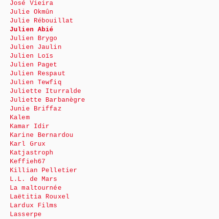
José Vieira
Julie Okmûn
Julie Rébouillat
Julien Abié
Julien Brygo
Julien Jaulin
Julien Loïs
Julien Paget
Julien Respaut
Julien Tewfiq
Juliette Iturralde
Juliette Barbanègre
Junie Briffaz
Kalem
Kamar Idir
Karine Bernardou
Karl Grux
Katjastroph
Keffieh67
Killian Pelletier
L.L. de Mars
La maltournée
Laëtitia Rouxel
Lardux Films
Lasserpe