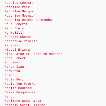
Mathieu Léonard
Mathilde Paix
Mathilde Meignan
Matthieu Mounier
Matthieu Ossona de Mendez
Maud Bénézit
Maud Guély
Mc McGill
Mehrake Ghodsi
Ménopause Rebelle
Mickomix
Miguel Brieva
Mira Garou et Donatien Ducasse
Mona Lobert
Mortimer
Morvandiau
Morwenna
Mric
Nadia Berz
Nadia Von Foutre
Nadjib Bouznad
Naïké Desquesnes
Nardo
Narimane Baba Aïssa
Nathaly Saint-Hilaire