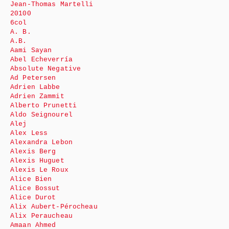
Jean-Thomas Martelli
20100
6col
A. B.
A.B.
Aami Sayan
Abel Echeverría
Absolute Negative
Ad Petersen
Adrien Labbe
Adrien Zammit
Alberto Prunetti
Aldo Seignourel
Alej
Alex Less
Alexandra Lebon
Alexis Berg
Alexis Huguet
Alexis Le Roux
Alice Bien
Alice Bossut
Alice Durot
Alix Aubert-Pérocheau
Alix Peraucheau
Amaan Ahmed