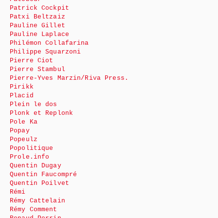
Patrick Cockpit
Patxi Beltzaiz
Pauline Gillet
Pauline Laplace
Philémon Collafarina
Philippe Squarzoni
Pierre Ciot
Pierre Stambul
Pierre-Yves Marzin/Riva Press.
Pirikk
Placid
Plein le dos
Plonk et Replonk
Pole Ka
Popay
Popeulz
Popolitique
Prole.info
Quentin Dugay
Quentin Faucompré
Quentin Poilvet
Rémi
Rémy Cattelain
Rémy Comment