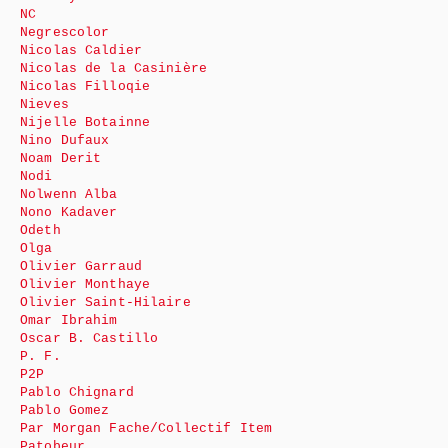
NC
Negrescolor
Nicolas Caldier
Nicolas de la Casinière
Nicolas Filloqie
Nieves
Nijelle Botainne
Nino Dufaux
Noam Derit
Nodi
Nolwenn Alba
Nono Kadaver
Odeth
Olga
Olivier Garraud
Olivier Monthaye
Olivier Saint-Hilaire
Omar Ibrahim
Oscar B. Castillo
P. F.
P2P
Pablo Chignard
Pablo Gomez
Par Morgan Fache/Collectif Item
Patobeur