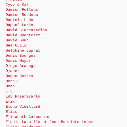
Cyop & Kaf
Damien Fellous
Damien Roudeau
Daniela León
Daphné Lorin
David Giancatarina
David Quertelet
David Snug
Déa Guili
Delphine Duprat
Denis Bourges
Denis Meyer
Diego Aranega
Djaber
Dogan Boztas
Dora D.
Dran
E.L.
Edy Rosariyanto
Efix
Elena Vieillard
Élias
Elizabeth Carecchio
Elodie Laquille et Jean-Baptiste Legars