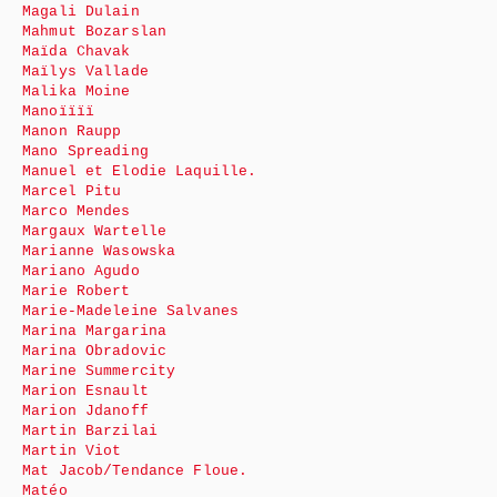
Magali Dulain
Mahmut Bozarslan
Maïda Chavak
Maïlys Vallade
Malika Moine
Manoïïïï
Manon Raupp
Mano Spreading
Manuel et Elodie Laquille.
Marcel Pitu
Marco Mendes
Margaux Wartelle
Marianne Wasowska
Mariano Agudo
Marie Robert
Marie-Madeleine Salvanes
Marina Margarina
Marina Obradovic
Marine Summercity
Marion Esnault
Marion Jdanoff
Martin Barzilai
Martin Viot
Mat Jacob/Tendance Floue.
Matéo