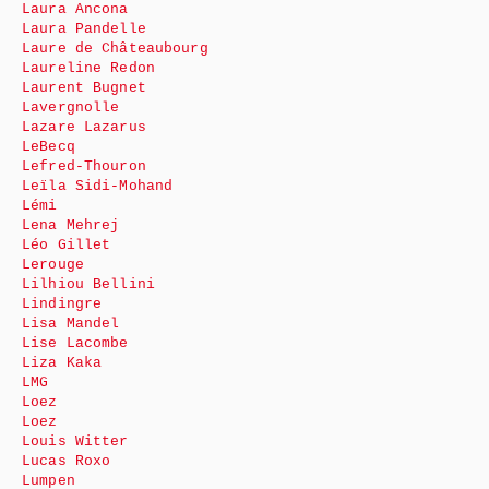
Laura Ancona
Laura Pandelle
Laure de Châteaubourg
Laureline Redon
Laurent Bugnet
Lavergnolle
Lazare Lazarus
LeBecq
Lefred-Thouron
Leïla Sidi-Mohand
Lémi
Lena Mehrej
Léo Gillet
Lerouge
Lilhiou Bellini
Lindingre
Lisa Mandel
Lise Lacombe
Liza Kaka
LMG
Loez
Loez
Louis Witter
Lucas Roxo
Lumpen