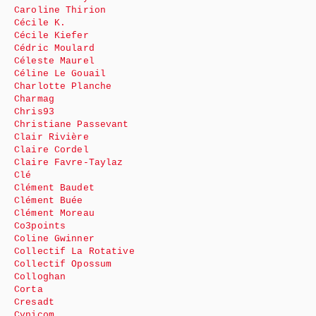
Caroline Thirion
Cécile K.
Cécile Kiefer
Cédric Moulard
Céleste Maurel
Céline Le Gouail
Charlotte Planche
Charmag
Chris93
Christiane Passevant
Clair Rivière
Claire Cordel
Claire Favre-Taylaz
Clé
Clément Baudet
Clément Buée
Clément Moreau
Co3points
Coline Gwinner
Collectif La Rotative
Collectif Opossum
Colloghan
Corta
Cresadt
Cynicom