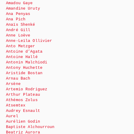
Amadou Gaye
Amandine Uruty
Ana Penyas
Ana Pich
Anaïs Shenké
André Gill
Anne Loève
Anne-Leïla Ollivier
Anto Metzger
Antoine d’Agata
Antoine Hallé
Antonin Malchiodi
Antony Huchette
Aristide Bostan
Arnau Bach
Arsène
Artemio Rodriguez
Arthur Plateau
Athémos Zolus
Atsemtex
Audrey Esnault
Aurel
Aurélien Godin
Baptiste Alchourroun
Beatriz Aurora