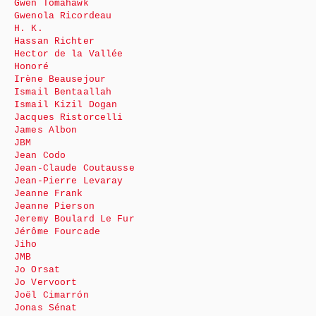
Gwen Tomahawk
Gwenola Ricordeau
H. K.
Hassan Richter
Hector de la Vallée
Honoré
Irène Beausejour
Ismail Bentaallah
Ismail Kizil Dogan
Jacques Ristorcelli
James Albon
JBM
Jean Codo
Jean-Claude Coutausse
Jean-Pierre Levaray
Jeanne Frank
Jeanne Pierson
Jeremy Boulard Le Fur
Jérôme Fourcade
Jiho
JMB
Jo Orsat
Jo Vervoort
Joël Cimarrón
Jonas Sénat