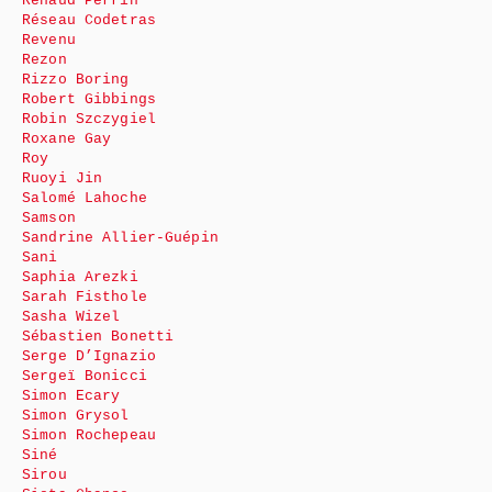
Renaud Perrin
Réseau Codetras
Revenu
Rezon
Rizzo Boring
Robert Gibbings
Robin Szczygiel
Roxane Gay
Roy
Ruoyi Jin
Salomé Lahoche
Samson
Sandrine Allier-Guépin
Sani
Saphia Arezki
Sarah Fisthole
Sasha Wizel
Sébastien Bonetti
Serge D’Ignazio
Sergeï Bonicci
Simon Ecary
Simon Grysol
Simon Rochepeau
Siné
Sirou