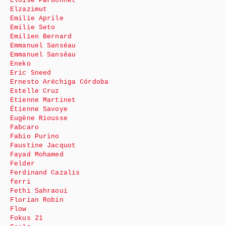
Eloïse Pardonnet
Elzazimut
Emilie Aprile
Emilie Seto
Emilien Bernard
Emmanuel Sanséau
Emmanuel Sanséau
Eneko
Eric Sneed
Ernesto Aréchiga Córdoba
Estelle Cruz
Etienne Martinet
Étienne Savoye
Eugène Riousse
Fabcaro
Fabio Purino
Faustine Jacquot
Fayad Mohamed
Felder
Ferdinand Cazalis
ferri
Fethi Sahraoui
Florian Robin
Flow
Fokus 21