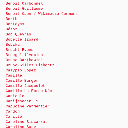
Benoît Carbonnel
Benoit Guillaume
Benoit-Caen / Wikimedia Commons
Berth
Bertoyas
Bésot
Bob Queyras
Bobette Izoard
Bobika
Brecht Evens
Bruegel l’Ancien
Bruno Bartkowiak
Bruno-Gilles Liebgott
Calypso Lopez
Camille
Camille Burger
Camille Jacquelot
Camille La Force Née
Canicule
Canijasoder 15
Capucine Parmentier
Cardon
Caritte
Caroline Biscarrat
Caroline Sury