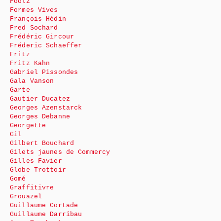
Foolz
Formes Vives
François Hédin
Fred Sochard
Frédéric Gircour
Fréderic Schaeffer
Fritz
Fritz Kahn
Gabriel Pissondes
Gala Vanson
Garte
Gautier Ducatez
Georges Azenstarck
Georges Debanne
Georgette
Gil
Gilbert Bouchard
Gilets jaunes de Commercy
Gilles Favier
Globe Trottoir
Gomé
Graffitivre
Grouazel
Guillaume Cortade
Guillaume Darribau