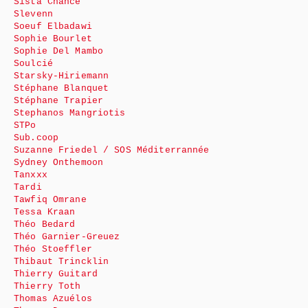
Sista Chance
Slevenn
Soeuf Elbadawi
Sophie Bourlet
Sophie Del Mambo
Soulcié
Starsky-Hiriemann
Stéphane Blanquet
Stéphane Trapier
Stephanos Mangriotis
STPo
Sub.coop
Suzanne Friedel / SOS Méditerrannée
Sydney Onthemoon
Tanxxx
Tardi
Tawfiq Omrane
Tessa Kraan
Théo Bedard
Théo Garnier-Greuez
Théo Stoeffler
Thibaut Trincklin
Thierry Guitard
Thierry Toth
Thomas Azuélos