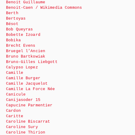
Benoit Guillaume
Benoit-Caen / Wikimedia Commons
Berth
Bertoyas
Bésot
Bob Queyras
Bobette Izoard
Bobika
Brecht Evens
Bruegel l’Ancien
Bruno Bartkowiak
Bruno-Gilles Liebgott
Calypso Lopez
Camille
Camille Burger
Camille Jacquelot
Camille La Force Née
Canicule
Canijasoder 15
Capucine Parmentier
Cardon
Caritte
Caroline Biscarrat
Caroline Sury
Caroline Thirion