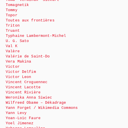
Tomagnetik
Tommy
Topor
Toutes aux frontières
Triton
Truant
Typhaine Lambermont-Michel
U. G. Sato
Val K
Valère
Valérie de Saint-Do
Vera Makina
Victor
Victor Delfim
Victor Leon
Vincent Croguennec
Vincent Lacotte
Vincent Rivière
Weronika Anna Siwiec
Wilfreed Obame – Dékadrage
Yann Forget / Wikimedia Commons
Yann Levy
Yoan-Loïc Faure
Yoel Jimenez