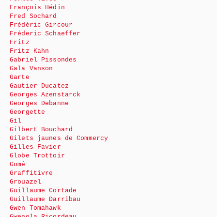
François Hédin
Fred Sochard
Frédéric Gircour
Fréderic Schaeffer
Fritz
Fritz Kahn
Gabriel Pissondes
Gala Vanson
Garte
Gautier Ducatez
Georges Azenstarck
Georges Debanne
Georgette
Gil
Gilbert Bouchard
Gilets jaunes de Commercy
Gilles Favier
Globe Trottoir
Gomé
Graffitivre
Grouazel
Guillaume Cortade
Guillaume Darribau
Gwen Tomahawk
Gwenola Ricordeau