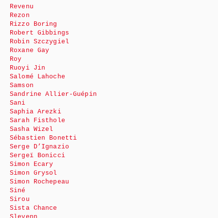
Revenu
Rezon
Rizzo Boring
Robert Gibbings
Robin Szczygiel
Roxane Gay
Roy
Ruoyi Jin
Salomé Lahoche
Samson
Sandrine Allier-Guépin
Sani
Saphia Arezki
Sarah Fisthole
Sasha Wizel
Sébastien Bonetti
Serge D’Ignazio
Sergeï Bonicci
Simon Ecary
Simon Grysol
Simon Rochepeau
Siné
Sirou
Sista Chance
Slevenn