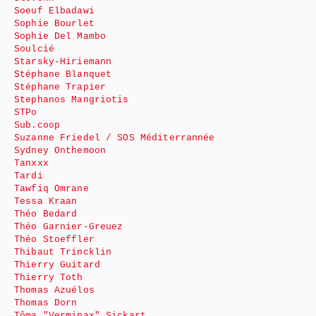
Soeuf Elbadawi
Sophie Bourlet
Sophie Del Mambo
Soulcié
Starsky-Hiriemann
Stéphane Blanquet
Stéphane Trapier
Stephanos Mangriotis
STPo
Sub.coop
Suzanne Friedel / SOS Méditerrannée
Sydney Onthemoon
Tanxxx
Tardi
Tawfiq Omrane
Tessa Kraan
Théo Bedard
Théo Garnier-Greuez
Théo Stoeffler
Thibaut Trincklin
Thierry Guitard
Thierry Toth
Thomas Azuélos
Thomas Dorn
Tôma "Verminax" Sickart