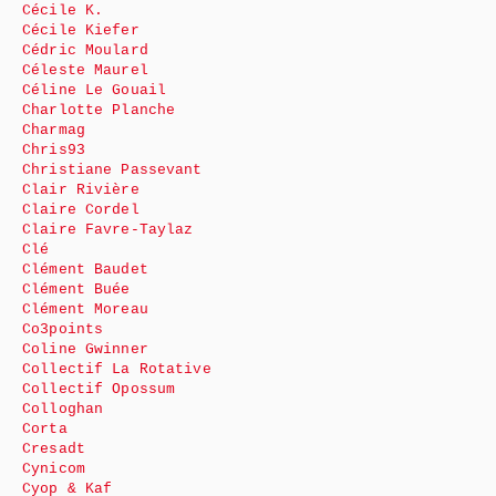
Cécile K.
Cécile Kiefer
Cédric Moulard
Céleste Maurel
Céline Le Gouail
Charlotte Planche
Charmag
Chris93
Christiane Passevant
Clair Rivière
Claire Cordel
Claire Favre-Taylaz
Clé
Clément Baudet
Clément Buée
Clément Moreau
Co3points
Coline Gwinner
Collectif La Rotative
Collectif Opossum
Colloghan
Corta
Cresadt
Cynicom
Cyop & Kaf