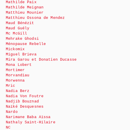
Mathilde Paix
Mathilde Meignan
Matthieu Mounier
Matthieu Ossona de Mendez
Maud Bénézit
Maud Guély
Mc McGill
Mehrake Ghodsi
Ménopause Rebelle
Mickomix
Miguel Brieva
Mira Garou et Donatien Ducasse
Mona Lobert
Mortimer
Morvandiau
Morwenna
Mric
Nadia Berz
Nadia Von Foutre
Nadjib Bouznad
Naïké Desquesnes
Nardo
Narimane Baba Aïssa
Nathaly Saint-Hilaire
NC