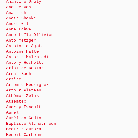
Amandine Uruty
Ana Penyas
Ana Pich
Anaïs Shenké
André Gill
Anne Loève
Anne-Leïla Ollivier
Anto Metzger
Antoine d’Agata
Antoine Hallé
Antonin Malchiodi
Antony Huchette
Aristide Bostan
Arnau Bach
Arsène
Artemio Rodriguez
Arthur Plateau
Athémos Zolus
Atsemtex
Audrey Esnault
Aurel
Aurélien Godin
Baptiste Alchourroun
Beatriz Aurora
Benoît Carbonnel