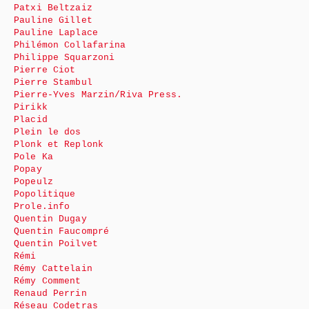
Patxi Beltzaiz
Pauline Gillet
Pauline Laplace
Philémon Collafarina
Philippe Squarzoni
Pierre Ciot
Pierre Stambul
Pierre-Yves Marzin/Riva Press.
Pirikk
Placid
Plein le dos
Plonk et Replonk
Pole Ka
Popay
Popeulz
Popolitique
Prole.info
Quentin Dugay
Quentin Faucompré
Quentin Poilvet
Rémi
Rémy Cattelain
Rémy Comment
Renaud Perrin
Réseau Codetras