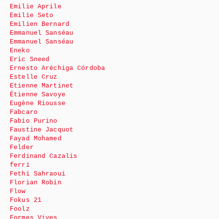
Emilie Aprile
Emilie Seto
Emilien Bernard
Emmanuel Sanséau
Emmanuel Sanséau
Eneko
Eric Sneed
Ernesto Aréchiga Córdoba
Estelle Cruz
Etienne Martinet
Étienne Savoye
Eugène Riousse
Fabcaro
Fabio Purino
Faustine Jacquot
Fayad Mohamed
Felder
Ferdinand Cazalis
ferri
Fethi Sahraoui
Florian Robin
Flow
Fokus 21
Foolz
Formes Vives