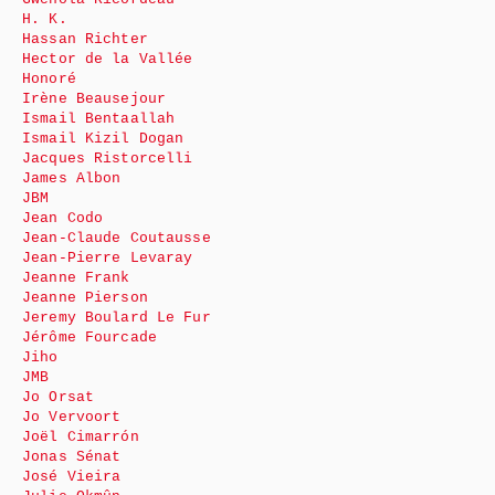
H. K.
Hassan Richter
Hector de la Vallée
Honoré
Irène Beausejour
Ismail Bentaallah
Ismail Kizil Dogan
Jacques Ristorcelli
James Albon
JBM
Jean Codo
Jean-Claude Coutausse
Jean-Pierre Levaray
Jeanne Frank
Jeanne Pierson
Jeremy Boulard Le Fur
Jérôme Fourcade
Jiho
JMB
Jo Orsat
Jo Vervoort
Joël Cimarrón
Jonas Sénat
José Vieira