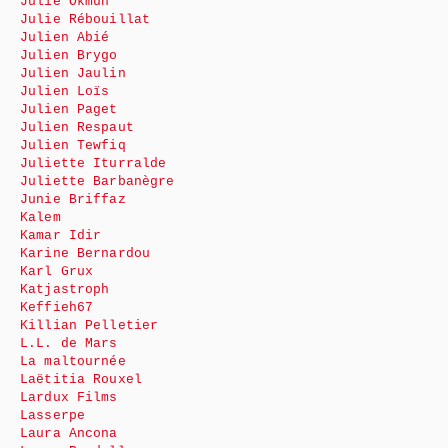
Julie Okmûn
Julie Rébouillat
Julien Abié
Julien Brygo
Julien Jaulin
Julien Loïs
Julien Paget
Julien Respaut
Julien Tewfiq
Juliette Iturralde
Juliette Barbanègre
Junie Briffaz
Kalem
Kamar Idir
Karine Bernardou
Karl Grux
Katjastroph
Keffieh67
Killian Pelletier
L.L. de Mars
La maltournée
Laëtitia Rouxel
Lardux Films
Lasserpe
Laura Ancona