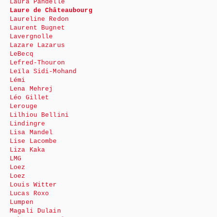
Laura Pandelle
Laure de Châteaubourg
Laureline Redon
Laurent Bugnet
Lavergnolle
Lazare Lazarus
LeBecq
Lefred-Thouron
Leïla Sidi-Mohand
Lémi
Lena Mehrej
Léo Gillet
Lerouge
Lilhiou Bellini
Lindingre
Lisa Mandel
Lise Lacombe
Liza Kaka
LMG
Loez
Loez
Louis Witter
Lucas Roxo
Lumpen
Magali Dulain