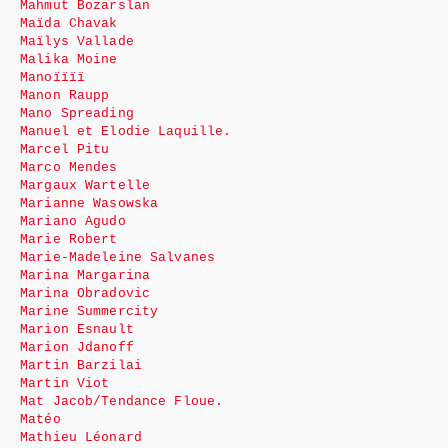
Mahmut Bozarslan
Maïda Chavak
Maïlys Vallade
Malika Moine
Manoïïïï
Manon Raupp
Mano Spreading
Manuel et Elodie Laquille.
Marcel Pitu
Marco Mendes
Margaux Wartelle
Marianne Wasowska
Mariano Agudo
Marie Robert
Marie-Madeleine Salvanes
Marina Margarina
Marina Obradovic
Marine Summercity
Marion Esnault
Marion Jdanoff
Martin Barzilai
Martin Viot
Mat Jacob/Tendance Floue.
Matéo
Mathieu Léonard