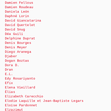
Damien Fellous
Damien Roudeau
Daniela León
Daphné Lorin
David Giancatarina
David Quertelet
David Snug
Déa Guili
Delphine Duprat
Denis Bourges
Denis Meyer
Diego Aranega
Djaber
Dogan Boztas
Dora D.
Dran
E.L.
Edy Rosariyanto
Efix
Elena Vieillard
Élias
Elizabeth Carecchio
Elodie Laquille et Jean-Baptiste Legars
Eloïse Pardonnet
Elzazimut