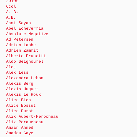
20100
6col
A. B.
A.B.
Aami Sayan
Abel Echeverría
Absolute Negative
Ad Petersen
Adrien Labbe
Adrien Zammit
Alberto Prunetti
Aldo Seignourel
Alej
Alex Less
Alexandra Lebon
Alexis Berg
Alexis Huguet
Alexis Le Roux
Alice Bien
Alice Bossut
Alice Durot
Alix Aubert-Pérocheau
Alix Peraucheau
Amaan Ahmed
Amadou Gaye