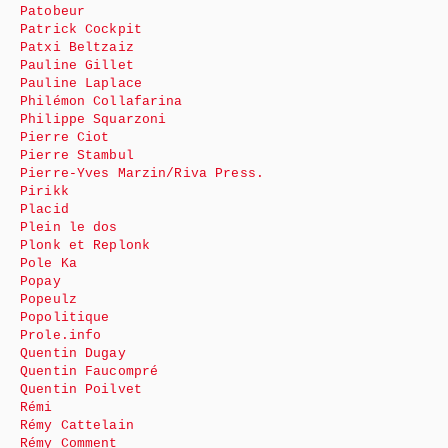
Patobeur
Patrick Cockpit
Patxi Beltzaiz
Pauline Gillet
Pauline Laplace
Philémon Collafarina
Philippe Squarzoni
Pierre Ciot
Pierre Stambul
Pierre-Yves Marzin/Riva Press.
Pirikk
Placid
Plein le dos
Plonk et Replonk
Pole Ka
Popay
Popeulz
Popolitique
Prole.info
Quentin Dugay
Quentin Faucompré
Quentin Poilvet
Rémi
Rémy Cattelain
Rémy Comment