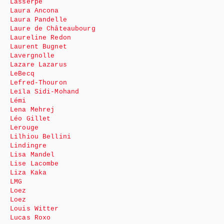
Lasserpe
Laura Ancona
Laura Pandelle
Laure de Châteaubourg
Laureline Redon
Laurent Bugnet
Lavergnolle
Lazare Lazarus
LeBecq
Lefred-Thouron
Leïla Sidi-Mohand
Lémi
Lena Mehrej
Léo Gillet
Lerouge
Lilhiou Bellini
Lindingre
Lisa Mandel
Lise Lacombe
Liza Kaka
LMG
Loez
Loez
Louis Witter
Lucas Roxo