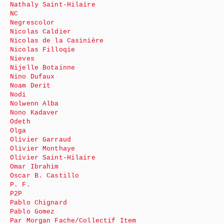
Nathaly Saint-Hilaire
NC
Negrescolor
Nicolas Caldier
Nicolas de la Casinière
Nicolas Filloqie
Nieves
Nijelle Botainne
Nino Dufaux
Noam Derit
Nodi
Nolwenn Alba
Nono Kadaver
Odeth
Olga
Olivier Garraud
Olivier Monthaye
Olivier Saint-Hilaire
Omar Ibrahim
Oscar B. Castillo
P. F.
P2P
Pablo Chignard
Pablo Gomez
Par Morgan Fache/Collectif Item