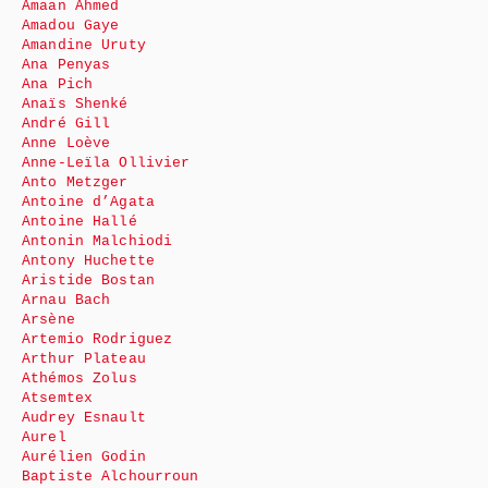
Amaan Ahmed
Amadou Gaye
Amandine Uruty
Ana Penyas
Ana Pich
Anaïs Shenké
André Gill
Anne Loève
Anne-Leïla Ollivier
Anto Metzger
Antoine d’Agata
Antoine Hallé
Antonin Malchiodi
Antony Huchette
Aristide Bostan
Arnau Bach
Arsène
Artemio Rodriguez
Arthur Plateau
Athémos Zolus
Atsemtex
Audrey Esnault
Aurel
Aurélien Godin
Baptiste Alchourroun