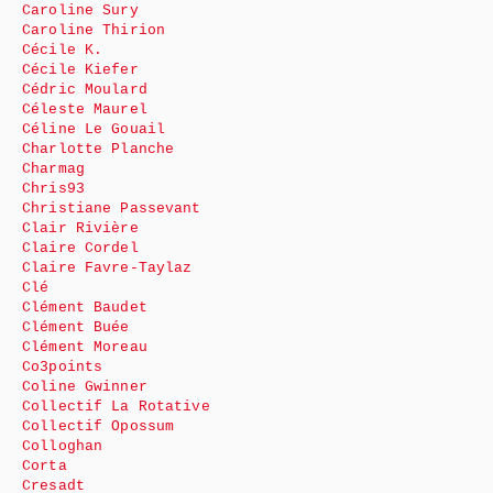
Caroline Sury
Caroline Thirion
Cécile K.
Cécile Kiefer
Cédric Moulard
Céleste Maurel
Céline Le Gouail
Charlotte Planche
Charmag
Chris93
Christiane Passevant
Clair Rivière
Claire Cordel
Claire Favre-Taylaz
Clé
Clément Baudet
Clément Buée
Clément Moreau
Co3points
Coline Gwinner
Collectif La Rotative
Collectif Opossum
Colloghan
Corta
Cresadt