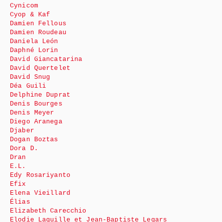
Cynicom
Cyop & Kaf
Damien Fellous
Damien Roudeau
Daniela León
Daphné Lorin
David Giancatarina
David Quertelet
David Snug
Déa Guili
Delphine Duprat
Denis Bourges
Denis Meyer
Diego Aranega
Djaber
Dogan Boztas
Dora D.
Dran
E.L.
Edy Rosariyanto
Efix
Elena Vieillard
Élias
Elizabeth Carecchio
Elodie Laquille et Jean-Baptiste Legars