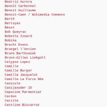
Beatriz Aurora
Benoît Carbonnel
Benoit Guillaume
Benoit-Caen / Wikimedia Commons
Berth
Bertoyas
Bésot
Bob Queyras
Bobette Izoard
Bobika
Brecht Evens
Bruegel l’Ancien
Bruno Bartkowiak
Bruno-Gilles Liebgott
Calypso Lopez
Camille
Camille Burger
Camille Jacquelot
Camille La Force Née
Canicule
Canijasoder 15
Capucine Parmentier
Cardon
Caritte
Caroline Biscarrat