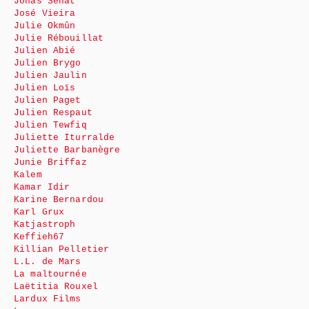
Jonas Sénat
José Vieira
Julie Okmûn
Julie Rébouillat
Julien Abié
Julien Brygo
Julien Jaulin
Julien Loïs
Julien Paget
Julien Respaut
Julien Tewfiq
Juliette Iturralde
Juliette Barbanègre
Junie Briffaz
Kalem
Kamar Idir
Karine Bernardou
Karl Grux
Katjastroph
Keffieh67
Killian Pelletier
L.L. de Mars
La maltournée
Laëtitia Rouxel
Lardux Films