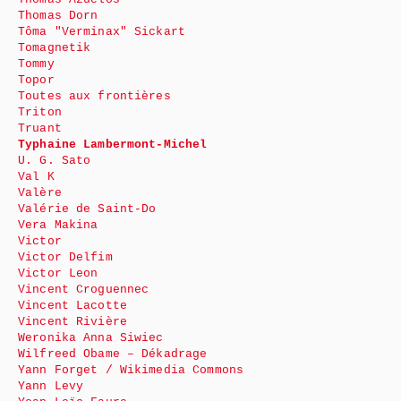
Thomas Dorn
Tôma "Verminax" Sickart
Tomagnetik
Tommy
Topor
Toutes aux frontières
Triton
Truant
Typhaine Lambermont-Michel
U. G. Sato
Val K
Valère
Valérie de Saint-Do
Vera Makina
Victor
Victor Delfim
Victor Leon
Vincent Croguennec
Vincent Lacotte
Vincent Rivière
Weronika Anna Siwiec
Wilfreed Obame – Dékadrage
Yann Forget / Wikimedia Commons
Yann Levy