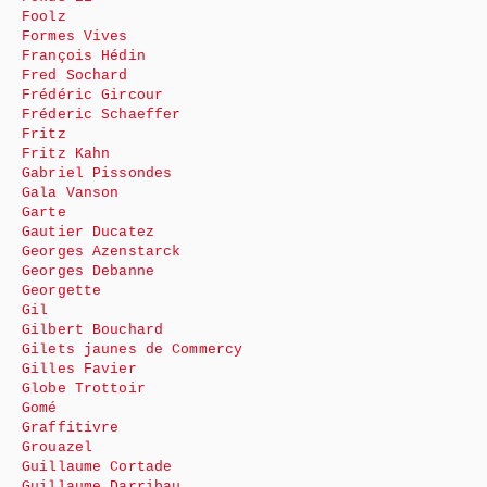
Foolz
Formes Vives
François Hédin
Fred Sochard
Frédéric Gircour
Fréderic Schaeffer
Fritz
Fritz Kahn
Gabriel Pissondes
Gala Vanson
Garte
Gautier Ducatez
Georges Azenstarck
Georges Debanne
Georgette
Gil
Gilbert Bouchard
Gilets jaunes de Commercy
Gilles Favier
Globe Trottoir
Gomé
Graffitivre
Grouazel
Guillaume Cortade
Guillaume Darribau