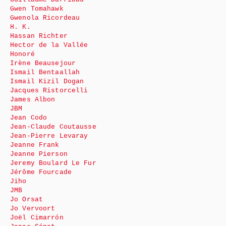
Gwen Tomahawk
Gwenola Ricordeau
H. K.
Hassan Richter
Hector de la Vallée
Honoré
Irène Beausejour
Ismail Bentaallah
Ismail Kizil Dogan
Jacques Ristorcelli
James Albon
JBM
Jean Codo
Jean-Claude Coutausse
Jean-Pierre Levaray
Jeanne Frank
Jeanne Pierson
Jeremy Boulard Le Fur
Jérôme Fourcade
Jiho
JMB
Jo Orsat
Jo Vervoort
Joël Cimarrón