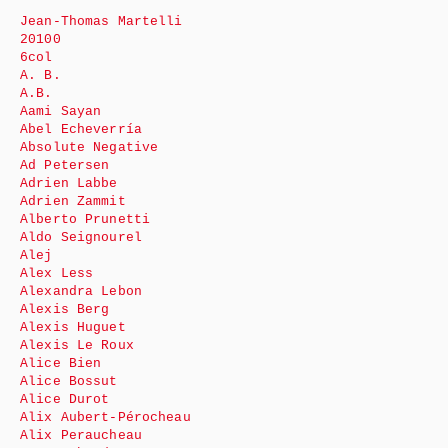
Jean-Thomas Martelli
20100
6col
A. B.
A.B.
Aami Sayan
Abel Echeverría
Absolute Negative
Ad Petersen
Adrien Labbe
Adrien Zammit
Alberto Prunetti
Aldo Seignourel
Alej
Alex Less
Alexandra Lebon
Alexis Berg
Alexis Huguet
Alexis Le Roux
Alice Bien
Alice Bossut
Alice Durot
Alix Aubert-Pérocheau
Alix Peraucheau