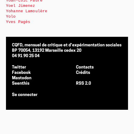
Yoan-Loïc Faure
Yoel Jimenez
Yohanne Lamoulère
Yolo
Yves Pagès
CQFD, mensuel de critique et d’expérimentation sociales
BP 70054, 13192 Marseille cedex 20
04 91 90 25 04
Twitter
Contacts
Facebook
Crédits
Mastodon
Seenthis
RSS 2.0
Se connecter