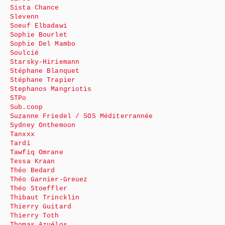
Sista Chance
Slevenn
Soeuf Elbadawi
Sophie Bourlet
Sophie Del Mambo
Soulcié
Starsky-Hiriemann
Stéphane Blanquet
Stéphane Trapier
Stephanos Mangriotis
STPo
Sub.coop
Suzanne Friedel / SOS Méditerrannée
Sydney Onthemoon
Tanxxx
Tardi
Tawfiq Omrane
Tessa Kraan
Théo Bedard
Théo Garnier-Greuez
Théo Stoeffler
Thibaut Trincklin
Thierry Guitard
Thierry Toth
Thomas Azuélos