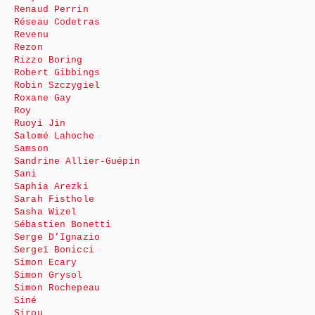
Renaud Perrin
Réseau Codetras
Revenu
Rezon
Rizzo Boring
Robert Gibbings
Robin Szczygiel
Roxane Gay
Roy
Ruoyi Jin
Salomé Lahoche
Samson
Sandrine Allier-Guépin
Sani
Saphia Arezki
Sarah Fisthole
Sasha Wizel
Sébastien Bonetti
Serge D’Ignazio
Sergeï Bonicci
Simon Ecary
Simon Grysol
Simon Rochepeau
Siné
Sirou