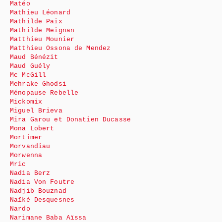
Matéo
Mathieu Léonard
Mathilde Paix
Mathilde Meignan
Matthieu Mounier
Matthieu Ossona de Mendez
Maud Bénézit
Maud Guély
Mc McGill
Mehrake Ghodsi
Ménopause Rebelle
Mickomix
Miguel Brieva
Mira Garou et Donatien Ducasse
Mona Lobert
Mortimer
Morvandiau
Morwenna
Mric
Nadia Berz
Nadia Von Foutre
Nadjib Bouznad
Naïké Desquesnes
Nardo
Narimane Baba Aïssa