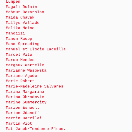
Lumpen
Magali Dulain
Mahmut Bozarslan
Maïda Chavak
Maïlys Vallade
Malika Moine
Manoïïïï
Manon Raupp
Mano Spreading
Manuel et Elodie Laquille.
Marcel Pitu
Marco Mendes
Margaux Wartelle
Marianne Wasowska
Mariano Agudo
Marie Robert
Marie-Madeleine Salvanes
Marina Margarina
Marina Obradovic
Marine Summercity
Marion Esnault
Marion Jdanoff
Martin Barzilai
Martin Viot
Mat Jacob/Tendance Floue.