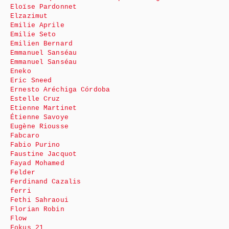
Eloïse Pardonnet
Elzazimut
Emilie Aprile
Emilie Seto
Emilien Bernard
Emmanuel Sanséau
Emmanuel Sanséau
Eneko
Eric Sneed
Ernesto Aréchiga Córdoba
Estelle Cruz
Etienne Martinet
Étienne Savoye
Eugène Riousse
Fabcaro
Fabio Purino
Faustine Jacquot
Fayad Mohamed
Felder
Ferdinand Cazalis
ferri
Fethi Sahraoui
Florian Robin
Flow
Fokus 21