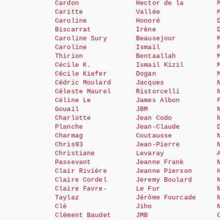
Cardon
Hector de la
Caritte
Vallée
Caroline
Honoré
Biscarrat
Irène
Caroline Sury
Beausejour
Caroline
Ismail
Thirion
Bentaallah
Cécile K.
Ismail Kizil
Cécile Kiefer
Dogan
Cédric Moulard
Jacques
Céleste Maurel
Ristorcelli
Céline Le
James Albon
Gouail
JBM
Charlotte
Jean Codo
Planche
Jean-Claude
Charmag
Coutausse
Chris93
Jean-Pierre
Christiane
Levaray
Passevant
Jeanne Frank
Clair Rivière
Jeanne Pierson
Claire Cordel
Jeremy Boulard
Claire Favre-
Le Fur
Taylaz
Jérôme Fourcade
Clé
Jiho
Clément Baudet
JMB