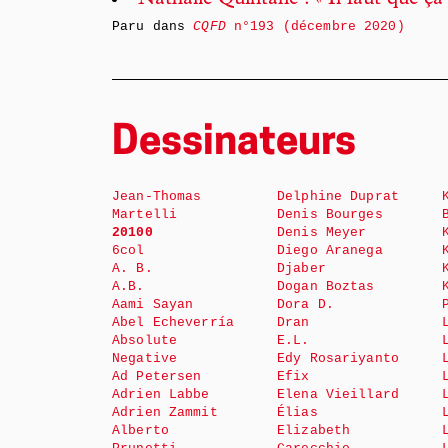
Nathalie Quintane : « Il faut que ça
Paru dans
CQFD
n°193 (décembre 2020)
Dessinateurs
Jean-Thomas
Delphine Duprat
Martelli
Denis Bourges
20100
Denis Meyer
6col
Diego Aranega
A. B.
Djaber
A.B.
Dogan Boztas
Aami Sayan
Dora D.
Abel Echeverría
Dran
Absolute
E.L.
Negative
Edy Rosariyanto
Ad Petersen
Efix
Adrien Labbe
Elena Vieillard
Adrien Zammit
Élias
Alberto
Elizabeth