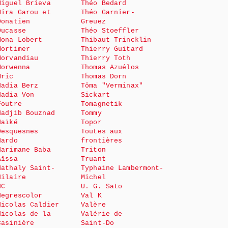
Miguel Brieva
Théo Bedard
Mira Garou et
Théo Garnier-
Donatien
Greuez
Ducasse
Théo Stoeffler
Mona Lobert
Thibaut Trincklin
Mortimer
Thierry Guitard
Morvandiau
Thierry Toth
Morwenna
Thomas Azuélos
Mric
Thomas Dorn
Nadia Berz
Tôma "Verminax"
Nadia Von
Sickart
Foutre
Tomagnetik
Nadjib Bouznad
Tommy
Naïké
Topor
Desquesnes
Toutes aux
Nardo
frontières
Narimane Baba
Triton
Aïssa
Truant
Nathaly Saint-
Typhaine Lambermont-
Hilaire
Michel
NC
U. G. Sato
Negrescolor
Val K
Nicolas Caldier
Valère
Nicolas de la
Valérie de
Casinière
Saint-Do