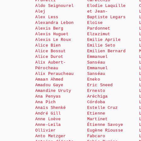
Prunetti
Carecchio
Aldo Seignourel
Elodie Laquille
Alej
et Jean-
Alex Less
Baptiste Legars
Alexandra Lebon
Eloïse
Alexis Berg
Pardonnet
Alexis Huguet
Elzazimut
Alexis Le Roux
Emilie Aprile
Alice Bien
Emilie Seto
Alice Bossut
Emilien Bernard
Alice Durot
Emmanuel
Alix Aubert-
Sanséau
Pérocheau
Emmanuel
Alix Peraucheau
Sanséau
Amaan Ahmed
Eneko
Amadou Gaye
Eric Sneed
Amandine Uruty
Ernesto
Ana Penyas
Aréchiga
Ana Pich
Córdoba
Anaïs Shenké
Estelle Cruz
André Gill
Etienne
Anne Loève
Martinet
Anne-Leïla
Étienne Savoye
Ollivier
Eugène Riousse
Anto Metzger
Fabcaro