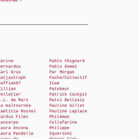
 secoue »
Karine
Pablo Chignard
Bernardou
Pablo Gomez
Karl Grux
Par Morgan
Katjastroph
Fache/Collectif
Keffieh67
Item
Killian
Patobeur
Pelletier
Patrick Cockpit
L.L. de Mars
Patxi Beltzaiz
La maltournée
Pauline Gillet
Laëtitia Rouxel
Pauline Laplace
Lardux Films
Philémon
Lasserpe
Collafarina
Laura Ancona
Philippe
Laura Pandelle
Squarzoni