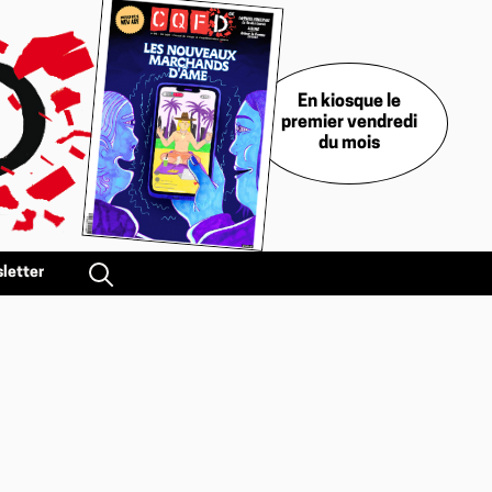
En kiosque le
premier vendredi
du mois
letter