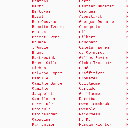
Commons
Garte
Berth
Gautier Ducatez
Bertoyas
Georges
Bésot
Azenstarck
Bob Queyras
Georges Debanne
Bobette Izoard
Georgette
Bobika
Gil
Brecht Evens
Gilbert
Bruegel
Bouchard
l’Ancien
Gilets jaunes
Bruno
de Commercy
Bartkowiak
Gilles Favier
Bruno-Gilles
Globe Trottoir
Liebgott
Gomé
Calypso Lopez
Graffitivre
Camille
Grouazel
Camille Burger
Guillaume
Camille
Cortade
Jacquelot
Guillaume
Camille La
Darribau
Force Née
Gwen Tomahawk
Canicule
Gwenola
Canijasoder 15
Ricordeau
Capucine
H. K.
Parmentier
Hassan Richter