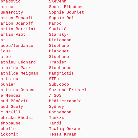
Obradovic
Slevenn
Marine
Soeuf Elbadawi
Summercity
Sophie Bourlet
Marion Esnault
Sophie Del
Marion Jdanoff
Mambo
Martin Barzilai
Soulcié
Martin Viot
Starsky-
Mat
Hiriemann
Jacob/Tendance
Stéphane
Floue.
Blanquet
Matéo
Stéphane
Mathieu Léonard
Trapier
Mathilde Paix
Stephanos
Mathilde Meignan
Mangriotis
Matthieu
STPo
Mounier
Sub.coop
Matthieu Ossona
Suzanne Friedel
de Mendez
/ SOS
Maud Bénézit
Méditerrannée
Maud Guély
Sydney
Mc McGill
Onthemoon
Mehrake Ghodsi
Tanxxx
Ménopause
Tardi
Rebelle
Tawfiq Omrane
Mickomix
Tessa Kraan