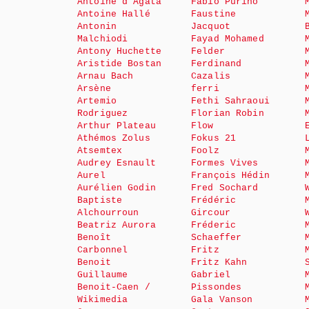
Antoine d’Agata
Fabio Purino
Antoine Hallé
Faustine
Antonin
Jacquot
Malchiodi
Fayad Mohamed
Antony Huchette
Felder
Aristide Bostan
Ferdinand
Arnau Bach
Cazalis
Arsène
ferri
Artemio
Fethi Sahraoui
Rodriguez
Florian Robin
Arthur Plateau
Flow
Athémos Zolus
Fokus 21
Atsemtex
Foolz
Audrey Esnault
Formes Vives
Aurel
François Hédin
Aurélien Godin
Fred Sochard
Baptiste
Frédéric
Alchourroun
Gircour
Beatriz Aurora
Fréderic
Benoît
Schaeffer
Carbonnel
Fritz
Benoit
Fritz Kahn
Guillaume
Gabriel
Benoit-Caen /
Pissondes
Wikimedia
Gala Vanson