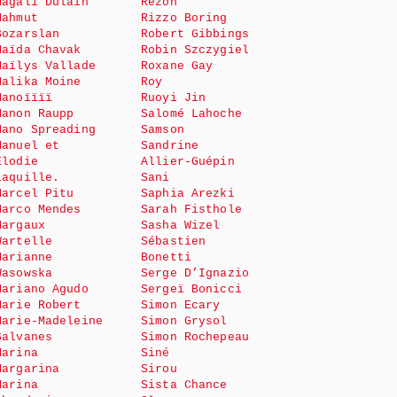
Magali Dulain
Rezon
Mahmut
Rizzo Boring
Bozarslan
Robert Gibbings
Maïda Chavak
Robin Szczygiel
Maïlys Vallade
Roxane Gay
Malika Moine
Roy
Manoïïïï
Ruoyi Jin
Manon Raupp
Salomé Lahoche
Mano Spreading
Samson
Manuel et
Sandrine
Elodie
Allier-Guépin
Laquille.
Sani
Marcel Pitu
Saphia Arezki
Marco Mendes
Sarah Fisthole
Margaux
Sasha Wizel
Wartelle
Sébastien
Marianne
Bonetti
Wasowska
Serge D’Ignazio
Mariano Agudo
Sergeï Bonicci
Marie Robert
Simon Ecary
Marie-Madeleine
Simon Grysol
Salvanes
Simon Rochepeau
Marina
Siné
Margarina
Sirou
Marina
Sista Chance