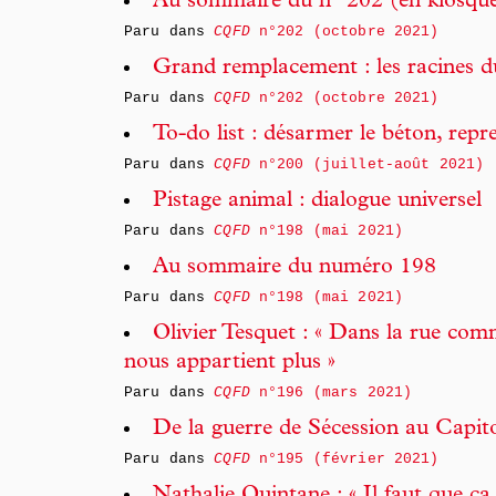
Au sommaire du n° 202 (en kiosqu
Paru dans
CQFD
n°202 (octobre 2021)
Grand remplacement : les racines du
Paru dans
CQFD
n°202 (octobre 2021)
To-do list : désarmer le béton, repre
Paru dans
CQFD
n°200 (juillet-août 2021)
Pistage animal : dialogue universel
Paru dans
CQFD
n°198 (mai 2021)
Au sommaire du numéro 198
Paru dans
CQFD
n°198 (mai 2021)
Olivier Tesquet : « Dans la rue com
nous appartient plus »
Paru dans
CQFD
n°196 (mars 2021)
De la guerre de Sécession au Capit
Paru dans
CQFD
n°195 (février 2021)