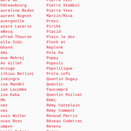
Laure de
Pierre Ciot
Châteaubourg
Pierre Stambul
Laureline Redon
Pierre-Yves
Laurent Bugnet
Marzin/Riva
Lavergnolle
Press.
Lazare Lazarus
Pirikk
LeBecq
Placid
Lefred-Thouron
Plein le dos
Leïla Sidi-
Plonk et
Mohand
Replonk
Lémi
Pole Ka
Lena Mehrej
Popay
Léo Gillet
Popeulz
Lerouge
Popolitique
Lilhiou Bellini
Prole.info
Lindingre
Quentin Dugay
Lisa Mandel
Quentin
Lise Lacombe
Faucompré
Liza Kaka
Quentin Poilvet
LMG
Rémi
Loez
Rémy Cattelain
Loez
Rémy Comment
Louis Witter
Renaud Perrin
Lucas Roxo
Réseau Codetras
Lumpen
Revenu