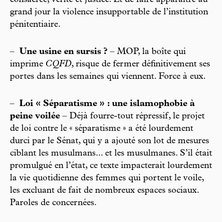
consacrée, vérité et justice. Et de faire apparaître au
grand jour la violence insupportable de l’institution
pénitentiaire.
–
Une usine en sursis ?
– MOP, la boîte qui
imprime
CQFD
, risque de fermer définitivement ses
portes dans les semaines qui viennent. Force à eux.
–
Loi « Séparatisme » : une islamophobie à
peine voilée
– Déjà fourre-tout répressif, le projet
de loi contre le « séparatisme » a été lourdement
durci par le Sénat, qui y a ajouté son lot de mesures
ciblant les musulmans... et les musulmanes. S’il était
promulgué en l’état, ce texte impacterait lourdement
la vie quotidienne des femmes qui portent le voile,
les excluant de fait de nombreux espaces sociaux.
Paroles de concernées.