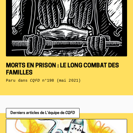
MORTS EN PRISON : LE LONG COMBAT DES
FAMILLES
Paru dans
CQFD
n°198 (mai 2021)
Derniers articles de L’équipe de
CQFD