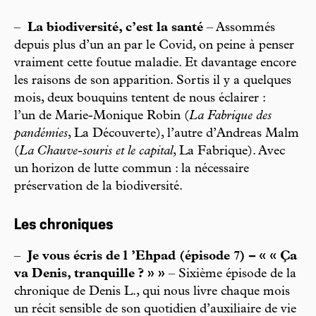
–
La biodiversité, c’est la santé
– Assommés
depuis plus d’un an par le Covid, on peine à penser
vraiment cette foutue maladie. Et davantage encore
les raisons de son apparition. Sortis il y a quelques
mois, deux bouquins tentent de nous éclairer :
l’un de Marie-Monique Robin (
La Fabrique des
pandémies
, La Découverte), l’autre d’Andreas Malm
(
La Chauve-souris et le capital
, La Fabrique). Avec
un horizon de lutte commun : la nécessaire
préservation de la biodiversité.
Les chroniques
–
Je vous écris de l ’Ehpad (épisode 7) – « « Ça
va Denis, tranquille ? » »
– Sixième épisode de la
chronique de Denis L., qui nous livre chaque mois
un récit sensible de son quotidien d’auxiliaire de vie