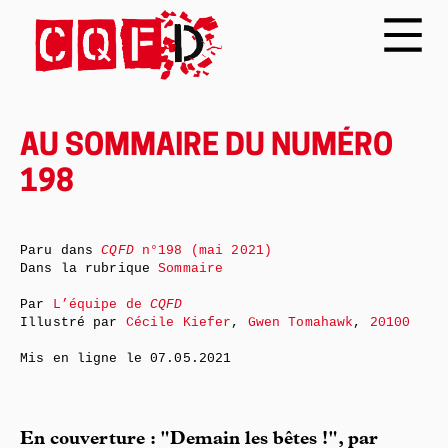
AU SOMMAIRE DU NUMÉRO
198
Paru dans
CQFD
n°198 (mai 2021)
Dans la rubrique
Sommaire
Par
L’équipe de
CQFD
Illustré par
Cécile Kiefer
,
Gwen Tomahawk
,
20100
Mis en ligne le
07.05.2021
En couverture : "Demain les bêtes !", par