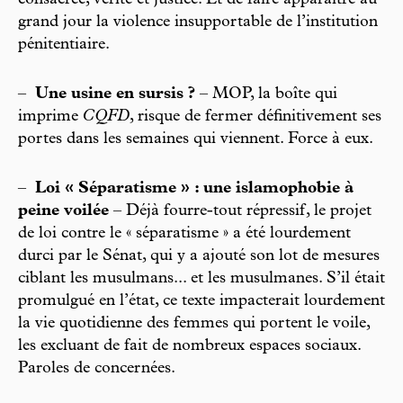
consacrée, vérité et justice. Et de faire apparaître au
grand jour la violence insupportable de l’institution
pénitentiaire.
–
Une usine en sursis ?
– MOP, la boîte qui
imprime
CQFD
, risque de fermer définitivement ses
portes dans les semaines qui viennent. Force à eux.
–
Loi « Séparatisme » : une islamophobie à
peine voilée
– Déjà fourre-tout répressif, le projet
de loi contre le « séparatisme » a été lourdement
durci par le Sénat, qui y a ajouté son lot de mesures
ciblant les musulmans... et les musulmanes. S’il était
promulgué en l’état, ce texte impacterait lourdement
la vie quotidienne des femmes qui portent le voile,
les excluant de fait de nombreux espaces sociaux.
Paroles de concernées.