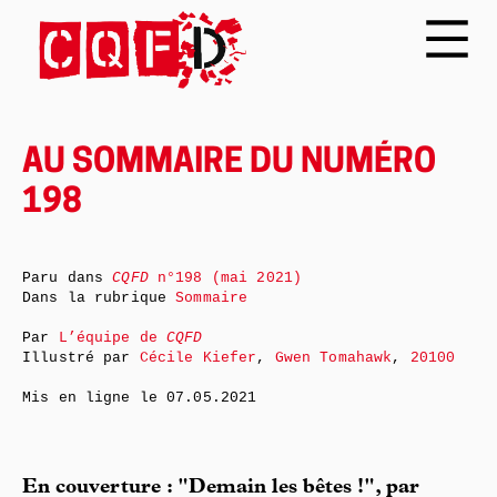
AU SOMMAIRE DU NUMÉRO
198
Paru dans
CQFD
n°198 (mai 2021)
Dans la rubrique
Sommaire
Par
L’équipe de
CQFD
Illustré par
Cécile Kiefer
,
Gwen Tomahawk
,
20100
Mis en ligne le
07.05.2021
En couverture : "Demain les bêtes !", par