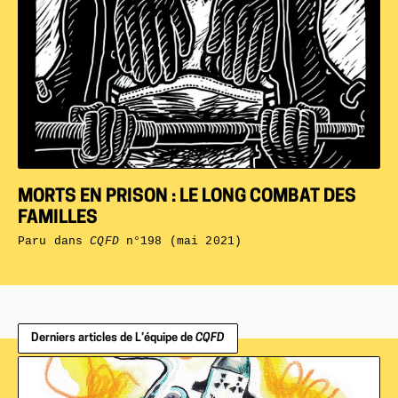
MORTS EN PRISON : LE LONG COMBAT DES
FAMILLES
Paru dans
CQFD
n°198 (mai 2021)
Derniers articles de L’équipe de
CQFD