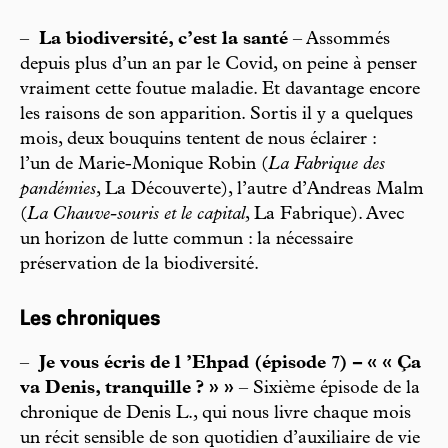
–
La biodiversité, c’est la santé
– Assommés
depuis plus d’un an par le Covid, on peine à penser
vraiment cette foutue maladie. Et davantage encore
les raisons de son apparition. Sortis il y a quelques
mois, deux bouquins tentent de nous éclairer :
l’un de Marie-Monique Robin (
La Fabrique des
pandémies
, La Découverte), l’autre d’Andreas Malm
(
La Chauve-souris et le capital
, La Fabrique). Avec
un horizon de lutte commun : la nécessaire
préservation de la biodiversité.
Les chroniques
–
Je vous écris de l ’Ehpad (épisode 7) – « « Ça
va Denis, tranquille ? » »
– Sixième épisode de la
chronique de Denis L., qui nous livre chaque mois
un récit sensible de son quotidien d’auxiliaire de vie