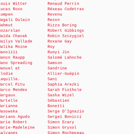
Louis Witter
Renaud Perrin
Lucas Roxo
Réseau Codetras
Lumpen
Revenu
Magali Dulain
Rezon
Mahmut
Rizzo Boring
Bozarslan
Robert Gibbings
Maïda Chavak
Robin Szczygiel
Maïlys Vallade
Roxane Gay
Malika Moine
Roy
Manoïïïï
Ruoyi Jin
Manon Raupp
Salomé Lahoche
Mano Spreading
Samson
Manuel et
Sandrine
Elodie
Allier-Guépin
Laquille.
Sani
Marcel Pitu
Saphia Arezki
Marco Mendes
Sarah Fisthole
Margaux
Sasha Wizel
Wartelle
Sébastien
Marianne
Bonetti
Wasowska
Serge D’Ignazio
Mariano Agudo
Sergeï Bonicci
Marie Robert
Simon Ecary
Marie-Madeleine
Simon Grysol
Salvanes
Simon Rochepeau