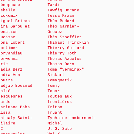
Ménopause
Tardi
Rebelle
Tawfiq Omrane
Mickomix
Tessa Kraan
Miguel Brieva
Théo Bedard
Mira Garou et
Théo Garnier-
Donatien
Greuez
Ducasse
Théo Stoeffler
Mona Lobert
Thibaut Trincklin
Mortimer
Thierry Guitard
Morvandiau
Thierry Toth
Morwenna
Thomas Azuélos
Mric
Thomas Dorn
Nadia Berz
Tôma "Verminax"
Nadia Von
Sickart
Foutre
Tomagnetik
Nadjib Bouznad
Tommy
Naïké
Topor
Desquesnes
Toutes aux
Nardo
frontières
Narimane Baba
Triton
Aïssa
Truant
Nathaly Saint-
Typhaine Lambermont-
Hilaire
Michel
NC
U. G. Sato