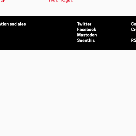
P2P
Yves Pagès
tion sociales
Twitter
Co
Facebook
Cr
Mastodon
Seenthis
RS