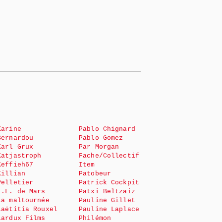
Karine
Pablo Chignard
Bernardou
Pablo Gomez
Karl Grux
Par Morgan
Katjastroph
Fache/Collectif
Keffieh67
Item
Killian
Patobeur
Pelletier
Patrick Cockpit
L.L. de Mars
Patxi Beltzaiz
La maltournée
Pauline Gillet
Laëtitia Rouxel
Pauline Laplace
Lardux Films
Philémon