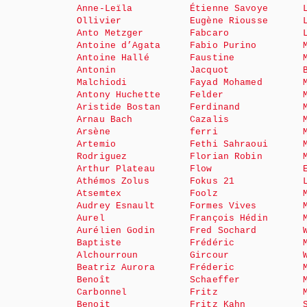
Anne-Leïla
Étienne Savoye
Ollivier
Eugène Riousse
Anto Metzger
Fabcaro
Antoine d’Agata
Fabio Purino
Antoine Hallé
Faustine
Antonin
Jacquot
Malchiodi
Fayad Mohamed
Antony Huchette
Felder
Aristide Bostan
Ferdinand
Arnau Bach
Cazalis
Arsène
ferri
Artemio
Fethi Sahraoui
Rodriguez
Florian Robin
Arthur Plateau
Flow
Athémos Zolus
Fokus 21
Atsemtex
Foolz
Audrey Esnault
Formes Vives
Aurel
François Hédin
Aurélien Godin
Fred Sochard
Baptiste
Frédéric
Alchourroun
Gircour
Beatriz Aurora
Fréderic
Benoît
Schaeffer
Carbonnel
Fritz
Benoit
Fritz Kahn