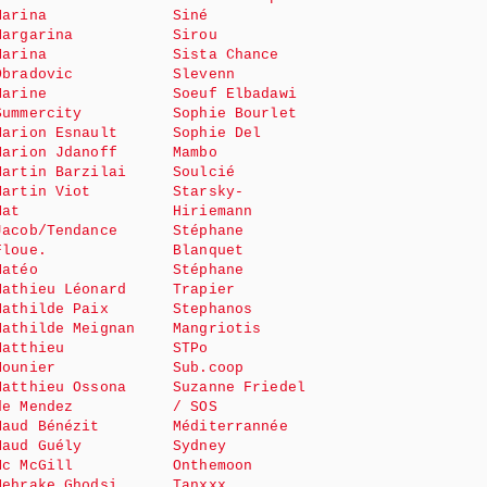
Marina
Siné
Margarina
Sirou
Marina
Sista Chance
Obradovic
Slevenn
Marine
Soeuf Elbadawi
Summercity
Sophie Bourlet
Marion Esnault
Sophie Del
Marion Jdanoff
Mambo
Martin Barzilai
Soulcié
Martin Viot
Starsky-
Mat
Hiriemann
Jacob/Tendance
Stéphane
Floue.
Blanquet
Matéo
Stéphane
Mathieu Léonard
Trapier
Mathilde Paix
Stephanos
Mathilde Meignan
Mangriotis
Matthieu
STPo
Mounier
Sub.coop
Matthieu Ossona
Suzanne Friedel
de Mendez
/ SOS
Maud Bénézit
Méditerrannée
Maud Guély
Sydney
Mc McGill
Onthemoon
Mehrake Ghodsi
Tanxxx