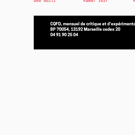
Déa Guili
Kamar Idir
CQFD, mensuel de critique et d’expérimenta
BP 70054, 13192 Marseille cedex 20
04 91 90 25 04