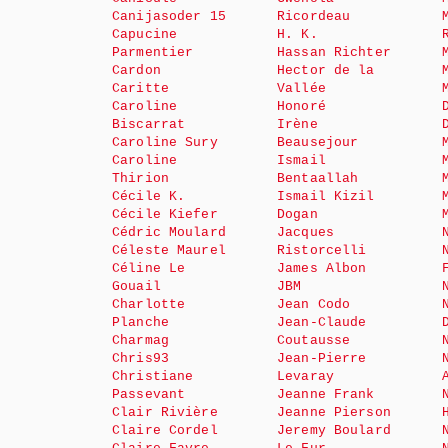
Canijasoder 15
Ricordeau
Capucine
H. K.
Parmentier
Hassan Richter
Cardon
Hector de la
Caritte
Vallée
Caroline
Honoré
Biscarrat
Irène
Caroline Sury
Beausejour
Caroline
Ismail
Thirion
Bentaallah
Cécile K.
Ismail Kizil
Cécile Kiefer
Dogan
Cédric Moulard
Jacques
Céleste Maurel
Ristorcelli
Céline Le
James Albon
Gouail
JBM
Charlotte
Jean Codo
Planche
Jean-Claude
Charmag
Coutausse
Chris93
Jean-Pierre
Christiane
Levaray
Passevant
Jeanne Frank
Clair Rivière
Jeanne Pierson
Claire Cordel
Jeremy Boulard