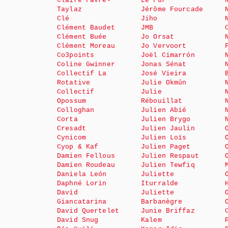
Claire Favre-
Le Fur
Taylaz
Jérôme Fourcade
Clé
Jiho
Clément Baudet
JMB
Clément Buée
Jo Orsat
Clément Moreau
Jo Vervoort
Co3points
Joël Cimarrón
Coline Gwinner
Jonas Sénat
Collectif La
José Vieira
Rotative
Julie Okmûn
Collectif
Julie
Opossum
Rébouillat
Colloghan
Julien Abié
Corta
Julien Brygo
Cresadt
Julien Jaulin
Cynicom
Julien Loïs
Cyop & Kaf
Julien Paget
Damien Fellous
Julien Respaut
Damien Roudeau
Julien Tewfiq
Daniela León
Juliette
Daphné Lorin
Iturralde
David
Juliette
Giancatarina
Barbanègre
David Quertelet
Junie Briffaz
David Snug
Kalem