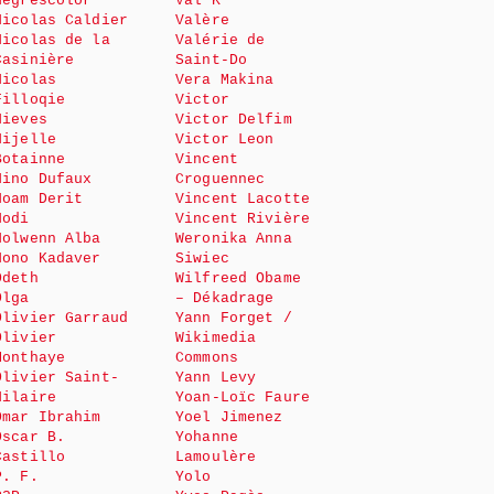
Negrescolor
Val K
Nicolas Caldier
Valère
Nicolas de la
Valérie de
Casinière
Saint-Do
Nicolas
Vera Makina
Filloqie
Victor
Nieves
Victor Delfim
Nijelle
Victor Leon
Botainne
Vincent
Nino Dufaux
Croguennec
Noam Derit
Vincent Lacotte
Nodi
Vincent Rivière
Nolwenn Alba
Weronika Anna
Nono Kadaver
Siwiec
Odeth
Wilfreed Obame
Olga
– Dékadrage
Olivier Garraud
Yann Forget /
Olivier
Wikimedia
Monthaye
Commons
Olivier Saint-
Yann Levy
Hilaire
Yoan-Loïc Faure
Omar Ibrahim
Yoel Jimenez
Oscar B.
Yohanne
Castillo
Lamoulère
P. F.
Yolo