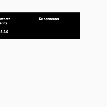
ntacts
Se connecter
édits
S 2.0