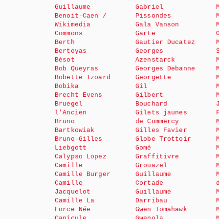
Guillaume
Gabriel
Benoit-Caen /
Pissondes
Wikimedia
Gala Vanson
Commons
Garte
Berth
Gautier Ducatez
Bertoyas
Georges
Bésot
Azenstarck
Bob Queyras
Georges Debanne
Bobette Izoard
Georgette
Bobika
Gil
Brecht Evens
Gilbert
Bruegel
Bouchard
l’Ancien
Gilets jaunes
Bruno
de Commercy
Bartkowiak
Gilles Favier
Bruno-Gilles
Globe Trottoir
Liebgott
Gomé
Calypso Lopez
Graffitivre
Camille
Grouazel
Camille Burger
Guillaume
Camille
Cortade
Jacquelot
Guillaume
Camille La
Darribau
Force Née
Gwen Tomahawk
Canicule
Gwenola