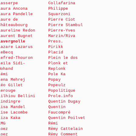
Lasserpe
Collafarina
Laura Ancona
Philippe
Laura Pandelle
Squarzoni
Laure de
Pierre Ciot
Châteaubourg
Pierre Stambul
Laureline Redon
Pierre-Yves
Laurent Bugnet
Marzin/Riva
Lavergnolle
Press.
Lazare Lazarus
Pirikk
LeBecq
Placid
Lefred-Thouron
Plein le dos
Leïla Sidi-
Plonk et
Mohand
Replonk
Lémi
Pole Ka
Lena Mehrej
Popay
Léo Gillet
Popeulz
Lerouge
Popolitique
Lilhiou Bellini
Prole.info
Lindingre
Quentin Dugay
Lisa Mandel
Quentin
Lise Lacombe
Faucompré
Liza Kaka
Quentin Poilvet
LMG
Rémi
Loez
Rémy Cattelain
Loez
Rémy Comment