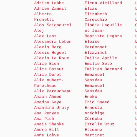
Adrien Labbe
Elena Vieillard
Adrien Zammit
Élias
Alberto
Elizabeth
Prunetti
Carecchio
Aldo Seignourel
Elodie Laquille
Alej
et Jean-
Alex Less
Baptiste Legars
Alexandra Lebon
Eloïse
Alexis Berg
Pardonnet
Alexis Huguet
Elzazimut
Alexis Le Roux
Emilie Aprile
Alice Bien
Emilie Seto
Alice Bossut
Emilien Bernard
Alice Durot
Emmanuel
Alix Aubert-
Sanséau
Pérocheau
Emmanuel
Alix Peraucheau
Sanséau
Amaan Ahmed
Eneko
Amadou Gaye
Eric Sneed
Amandine Uruty
Ernesto
Ana Penyas
Aréchiga
Ana Pich
Córdoba
Anaïs Shenké
Estelle Cruz
André Gill
Etienne
Anne Loève
Martinet