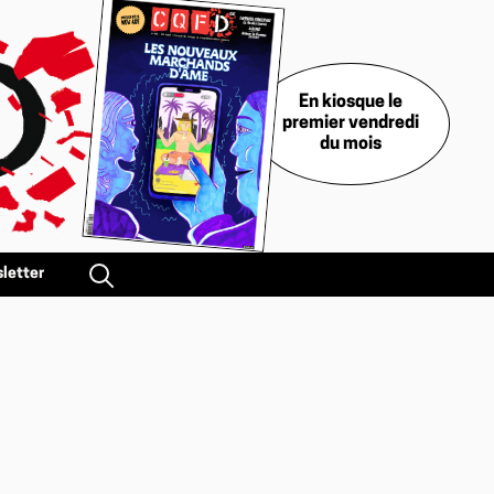
En kiosque le
premier vendredi
du mois
letter