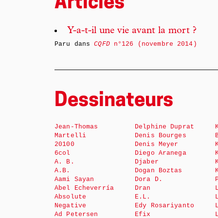
Articles
Y-a-t-il une vie avant la mort ?
Paru dans
CQFD
n°126 (novembre 2014)
Dessinateurs
Jean-Thomas
Delphine Duprat
Martelli
Denis Bourges
20100
Denis Meyer
6col
Diego Aranega
A. B.
Djaber
A.B.
Dogan Boztas
Aami Sayan
Dora D.
Abel Echeverría
Dran
Absolute
E.L.
Negative
Edy Rosariyanto
Ad Petersen
Efix