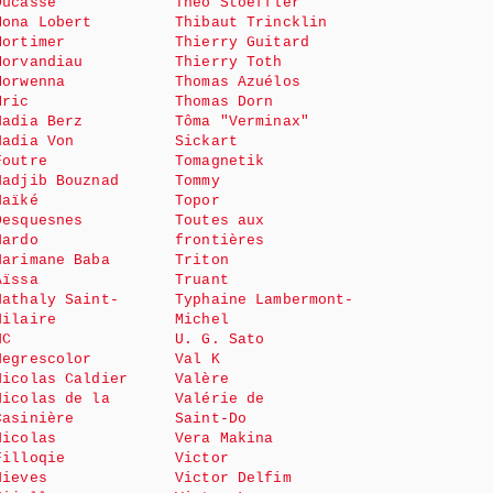
Ducasse
Théo Stoeffler
Mona Lobert
Thibaut Trincklin
Mortimer
Thierry Guitard
Morvandiau
Thierry Toth
Morwenna
Thomas Azuélos
Mric
Thomas Dorn
Nadia Berz
Tôma "Verminax"
Nadia Von
Sickart
Foutre
Tomagnetik
Nadjib Bouznad
Tommy
Naïké
Topor
Desquesnes
Toutes aux
Nardo
frontières
Narimane Baba
Triton
Aïssa
Truant
Nathaly Saint-
Typhaine Lambermont-
Hilaire
Michel
NC
U. G. Sato
Negrescolor
Val K
Nicolas Caldier
Valère
Nicolas de la
Valérie de
Casinière
Saint-Do
Nicolas
Vera Makina
Filloqie
Victor
Nieves
Victor Delfim