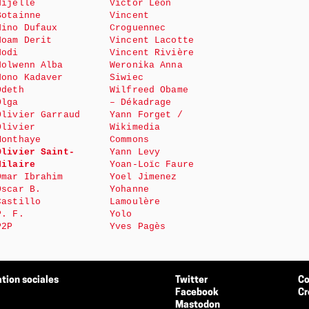
Nijelle
Victor Leon
Botainne
Vincent
Nino Dufaux
Croguennec
Noam Derit
Vincent Lacotte
Nodi
Vincent Rivière
Nolwenn Alba
Weronika Anna
Nono Kadaver
Siwiec
Odeth
Wilfreed Obame
Olga
– Dékadrage
Olivier Garraud
Yann Forget /
Olivier
Wikimedia
Monthaye
Commons
Olivier Saint-
Yann Levy
Hilaire
Yoan-Loïc Faure
Omar Ibrahim
Yoel Jimenez
Oscar B.
Yohanne
Castillo
Lamoulère
P. F.
Yolo
P2P
Yves Pagès
tion sociales
Twitter
Co
Facebook
Cr
Mastodon