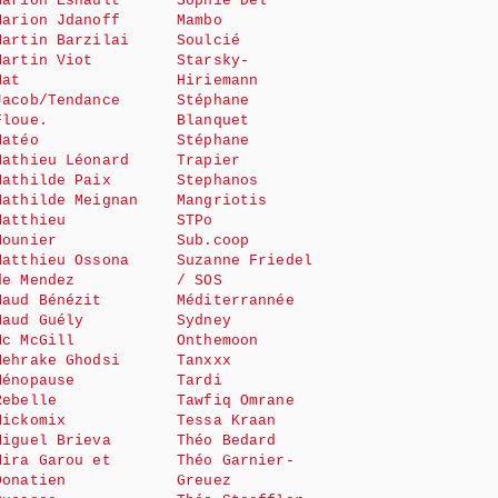
Marion Esnault
Sophie Del
Marion Jdanoff
Mambo
Martin Barzilai
Soulcié
Martin Viot
Starsky-
Mat
Hiriemann
Jacob/Tendance
Stéphane
Floue.
Blanquet
Matéo
Stéphane
Mathieu Léonard
Trapier
Mathilde Paix
Stephanos
Mathilde Meignan
Mangriotis
Matthieu
STPo
Mounier
Sub.coop
Matthieu Ossona
Suzanne Friedel
de Mendez
/ SOS
Maud Bénézit
Méditerrannée
Maud Guély
Sydney
Mc McGill
Onthemoon
Mehrake Ghodsi
Tanxxx
Ménopause
Tardi
Rebelle
Tawfiq Omrane
Mickomix
Tessa Kraan
Miguel Brieva
Théo Bedard
Mira Garou et
Théo Garnier-
Donatien
Greuez