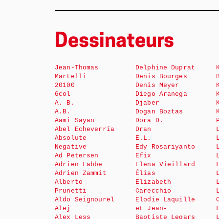
Dessinateurs
Jean-Thomas
Delphine Duprat
Martelli
Denis Bourges
20100
Denis Meyer
6col
Diego Aranega
A. B.
Djaber
A.B.
Dogan Boztas
Aami Sayan
Dora D.
Abel Echeverría
Dran
Absolute
E.L.
Negative
Edy Rosariyanto
Ad Petersen
Efix
Adrien Labbe
Elena Vieillard
Adrien Zammit
Élias
Alberto
Elizabeth
Prunetti
Carecchio
Aldo Seignourel
Elodie Laquille
Alej
et Jean-
Alex Less
Baptiste Legars