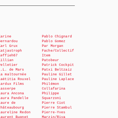
Karine
Pablo Chignard
Bernardou
Pablo Gomez
Karl Grux
Par Morgan
Katjastroph
Fache/Collectif
Keffieh67
Item
Killian
Patobeur
Pelletier
Patrick Cockpit
L.L. de Mars
Patxi Beltzaiz
La maltournée
Pauline Gillet
Laëtitia Rouxel
Pauline Laplace
Lardux Films
Philémon
Lasserpe
Collafarina
Laura Ancona
Philippe
Laura Pandelle
Squarzoni
Laure de
Pierre Ciot
Châteaubourg
Pierre Stambul
Laureline Redon
Pierre-Yves
Laurent Bugnet
Marzin/Riva