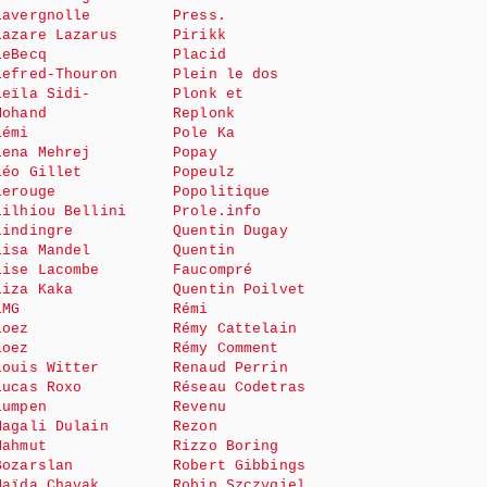
Lavergnolle
Press.
Lazare Lazarus
Pirikk
LeBecq
Placid
Lefred-Thouron
Plein le dos
Leïla Sidi-
Plonk et
Mohand
Replonk
Lémi
Pole Ka
Lena Mehrej
Popay
Léo Gillet
Popeulz
Lerouge
Popolitique
Lilhiou Bellini
Prole.info
Lindingre
Quentin Dugay
Lisa Mandel
Quentin
Lise Lacombe
Faucompré
Liza Kaka
Quentin Poilvet
LMG
Rémi
Loez
Rémy Cattelain
Loez
Rémy Comment
Louis Witter
Renaud Perrin
Lucas Roxo
Réseau Codetras
Lumpen
Revenu
Magali Dulain
Rezon
Mahmut
Rizzo Boring
Bozarslan
Robert Gibbings
Maïda Chavak
Robin Szczygiel