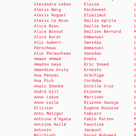
Alexandra Lebon
Eloïse
Alexis Berg
Pardonnet
Alexis Huguet
Elzazimut
Alexis Le Roux
Emilie Aprile
Alice Bien
Emilie Seto
Alice Bossut
Emilien Bernard
Alice Durot
Emmanuel
Alix Aubert-
Sanséau
Pérocheau
Emmanuel
Alix Peraucheau
Sanséau
Amaan Ahmed
Eneko
Amadou Gaye
Eric Sneed
Amandine Uruty
Ernesto
Ana Penyas
Aréchiga
Ana Pich
Córdoba
Anaïs Shenké
Estelle Cruz
André Gill
Etienne
Anne Loève
Martinet
Anne-Leïla
Étienne Savoye
Ollivier
Eugène Riousse
Anto Metzger
Fabcaro
Antoine d’Agata
Fabio Purino
Antoine Hallé
Faustine
Antonin
Jacquot
Malchiodi
Fayad Mohamed