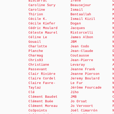
Biscarrat
Irène
Caroline Sury
Beausejour
Caroline
Ismail
Thirion
Bentaallah
Cécile K.
Ismail Kizil
Cécile Kiefer
Dogan
Cédric Moulard
Jacques
Céleste Maurel
Ristorcelli
Céline Le
James Albon
Gouail
JBM
Charlotte
Jean Codo
Planche
Jean-Claude
Charmag
Coutausse
Chris93
Jean-Pierre
Christiane
Levaray
Passevant
Jeanne Frank
Clair Rivière
Jeanne Pierson
Claire Cordel
Jeremy Boulard
Claire Favre-
Le Fur
Taylaz
Jérôme Fourcade
Clé
Jiho
Clément Baudet
JMB
Clément Buée
Jo Orsat
Clément Moreau
Jo Vervoort
Co3points
Joël Cimarrón