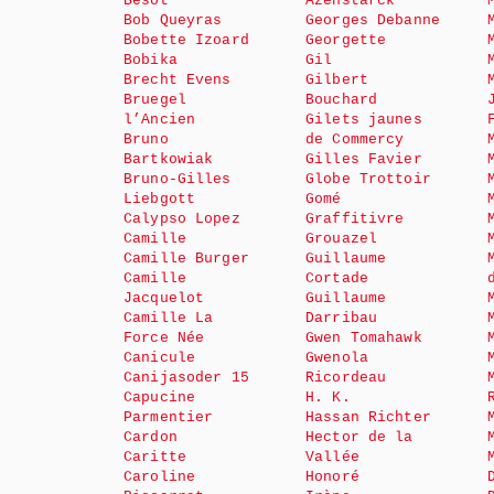
Bésot
Azenstarck
Bob Queyras
Georges Debanne
Bobette Izoard
Georgette
Bobika
Gil
Brecht Evens
Gilbert
Bruegel
Bouchard
l’Ancien
Gilets jaunes
Bruno
de Commercy
Bartkowiak
Gilles Favier
Bruno-Gilles
Globe Trottoir
Liebgott
Gomé
Calypso Lopez
Graffitivre
Camille
Grouazel
Camille Burger
Guillaume
Camille
Cortade
Jacquelot
Guillaume
Camille La
Darribau
Force Née
Gwen Tomahawk
Canicule
Gwenola
Canijasoder 15
Ricordeau
Capucine
H. K.
Parmentier
Hassan Richter
Cardon
Hector de la
Caritte
Vallée
Caroline
Honoré