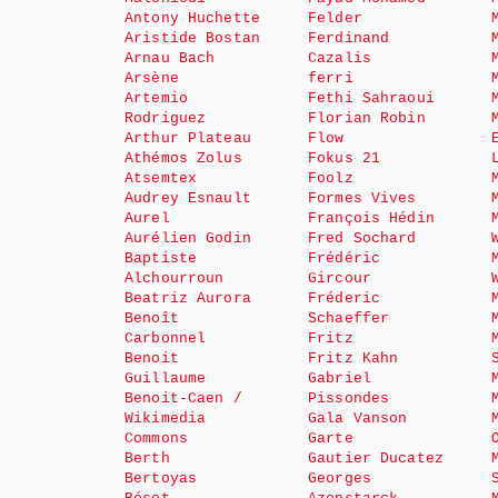
Antony Huchette
Felder
Aristide Bostan
Ferdinand
Arnau Bach
Cazalis
Arsène
ferri
Artemio
Fethi Sahraoui
Rodriguez
Florian Robin
Arthur Plateau
Flow
Athémos Zolus
Fokus 21
Atsemtex
Foolz
Audrey Esnault
Formes Vives
Aurel
François Hédin
Aurélien Godin
Fred Sochard
Baptiste
Frédéric
Alchourroun
Gircour
Beatriz Aurora
Fréderic
Benoît
Schaeffer
Carbonnel
Fritz
Benoit
Fritz Kahn
Guillaume
Gabriel
Benoit-Caen /
Pissondes
Wikimedia
Gala Vanson
Commons
Garte
Berth
Gautier Ducatez
Bertoyas
Georges