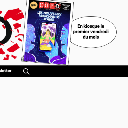
En kiosque le
premier vendredi
du mois
letter