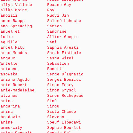
Maïlys Vallade
Roxane Gay
Malika Moine
Roy
Manoïïïï
Ruoyi Jin
Manon Raupp
Salomé Lahoche
Mano Spreading
Samson
Manuel et
Sandrine
Elodie
Allier-Guépin
Laquille.
Sani
Marcel Pitu
Saphia Arezki
Marco Mendes
Sarah Fisthole
Margaux
Sasha Wizel
Wartelle
Sébastien
Marianne
Bonetti
Wasowska
Serge D’Ignazio
Mariano Agudo
Sergeï Bonicci
Marie Robert
Simon Ecary
Marie-Madeleine
Simon Grysol
Salvanes
Simon Rochepeau
Marina
Siné
Margarina
Sirou
Marina
Sista Chance
Obradovic
Slevenn
Marine
Soeuf Elbadawi
Summercity
Sophie Bourlet