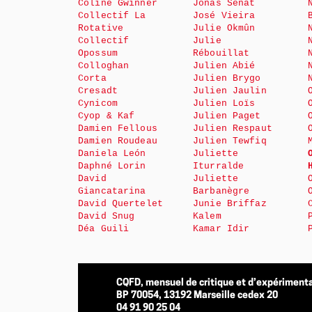
Coline Gwinner
Jonas Sénat
Collectif La
José Vieira
Rotative
Julie Okmûn
Collectif
Julie
Opossum
Rébouillat
Colloghan
Julien Abié
Corta
Julien Brygo
Cresadt
Julien Jaulin
Cynicom
Julien Loïs
Cyop & Kaf
Julien Paget
Damien Fellous
Julien Respaut
Damien Roudeau
Julien Tewfiq
Daniela León
Juliette
Daphné Lorin
Iturralde
David
Juliette
Giancatarina
Barbanègre
David Quertelet
Junie Briffaz
David Snug
Kalem
Déa Guili
Kamar Idir
CQFD, mensuel de critique et d’expérimenta
BP 70054, 13192 Marseille cedex 20
04 91 90 25 04