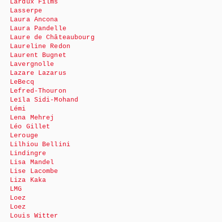
Lardux Films
Lasserpe
Laura Ancona
Laura Pandelle
Laure de Châteaubourg
Laureline Redon
Laurent Bugnet
Lavergnolle
Lazare Lazarus
LeBecq
Lefred-Thouron
Leïla Sidi-Mohand
Lémi
Lena Mehrej
Léo Gillet
Lerouge
Lilhiou Bellini
Lindingre
Lisa Mandel
Lise Lacombe
Liza Kaka
LMG
Loez
Loez
Louis Witter