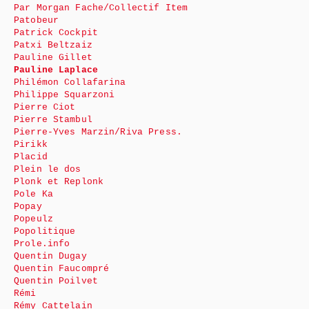
Par Morgan Fache/Collectif Item
Patobeur
Patrick Cockpit
Patxi Beltzaiz
Pauline Gillet
Pauline Laplace
Philémon Collafarina
Philippe Squarzoni
Pierre Ciot
Pierre Stambul
Pierre-Yves Marzin/Riva Press.
Pirikk
Placid
Plein le dos
Plonk et Replonk
Pole Ka
Popay
Popeulz
Popolitique
Prole.info
Quentin Dugay
Quentin Faucompré
Quentin Poilvet
Rémi
Rémy Cattelain