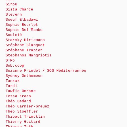
Sirou
Sista Chance
Slevenn
Soeuf Elbadawi
Sophie Bourlet
Sophie Del Mambo
Soulcié
Starsky-Hiriemann
Stéphane Blanquet
Stéphane Trapier
Stephanos Mangriotis
STPo
Sub.coop
Suzanne Friedel / SOS Méditerrannée
Sydney Onthemoon
Tanxxx
Tardi
Tawfiq Omrane
Tessa Kraan
Théo Bedard
Théo Garnier-Greuez
Théo Stoeffler
Thibaut Trincklin
Thierry Guitard
Thierry Toth