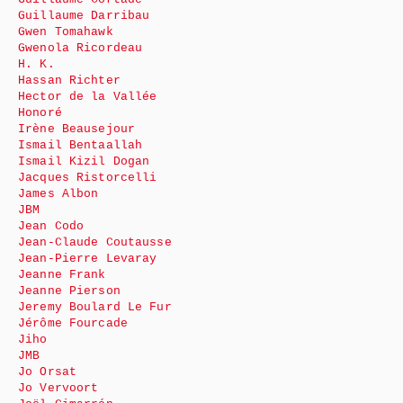
Guillaume Darribau
Gwen Tomahawk
Gwenola Ricordeau
H. K.
Hassan Richter
Hector de la Vallée
Honoré
Irène Beausejour
Ismail Bentaallah
Ismail Kizil Dogan
Jacques Ristorcelli
James Albon
JBM
Jean Codo
Jean-Claude Coutausse
Jean-Pierre Levaray
Jeanne Frank
Jeanne Pierson
Jeremy Boulard Le Fur
Jérôme Fourcade
Jiho
JMB
Jo Orsat
Jo Vervoort