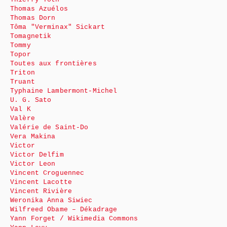
Thomas Azuélos
Thomas Dorn
Tôma "Verminax" Sickart
Tomagnetik
Tommy
Topor
Toutes aux frontières
Triton
Truant
Typhaine Lambermont-Michel
U. G. Sato
Val K
Valère
Valérie de Saint-Do
Vera Makina
Victor
Victor Delfim
Victor Leon
Vincent Croguennec
Vincent Lacotte
Vincent Rivière
Weronika Anna Siwiec
Wilfreed Obame – Dékadrage
Yann Forget / Wikimedia Commons