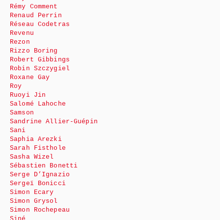
Rémy Comment
Renaud Perrin
Réseau Codetras
Revenu
Rezon
Rizzo Boring
Robert Gibbings
Robin Szczygiel
Roxane Gay
Roy
Ruoyi Jin
Salomé Lahoche
Samson
Sandrine Allier-Guépin
Sani
Saphia Arezki
Sarah Fisthole
Sasha Wizel
Sébastien Bonetti
Serge D’Ignazio
Sergeï Bonicci
Simon Ecary
Simon Grysol
Simon Rochepeau
Siné