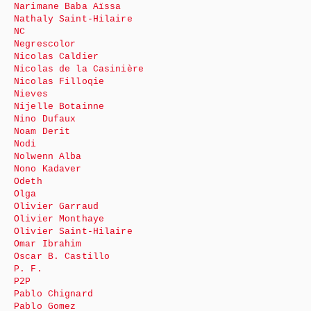
Narimane Baba Aïssa
Nathaly Saint-Hilaire
NC
Negrescolor
Nicolas Caldier
Nicolas de la Casinière
Nicolas Filloqie
Nieves
Nijelle Botainne
Nino Dufaux
Noam Derit
Nodi
Nolwenn Alba
Nono Kadaver
Odeth
Olga
Olivier Garraud
Olivier Monthaye
Olivier Saint-Hilaire
Omar Ibrahim
Oscar B. Castillo
P. F.
P2P
Pablo Chignard
Pablo Gomez