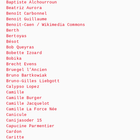
Baptiste Alchourroun
Beatriz Aurora
Benoît Carbonnel
Benoit Guillaume
Benoit-Caen / Wikimedia Commons
Berth
Bertoyas
Bésot
Bob Queyras
Bobette Izoard
Bobika
Brecht Evens
Bruegel l’Ancien
Bruno Bartkowiak
Bruno-Gilles Liebgott
Calypso Lopez
Camille
Camille Burger
Camille Jacquelot
Camille La Force Née
Canicule
Canijasoder 15
Capucine Parmentier
Cardon
Caritte