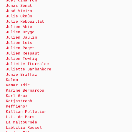
Joël Cimarrón
Jonas Sénat
José Vieira
Julie Okmûn
Julie Rébouillat
Julien Abié
Julien Brygo
Julien Jaulin
Julien Loïs
Julien Paget
Julien Respaut
Julien Tewfiq
Juliette Iturralde
Juliette Barbanègre
Junie Briffaz
Kalem
Kamar Idir
Karine Bernardou
Karl Grux
Katjastroph
Keffieh67
Killian Pelletier
L.L. de Mars
La maltournée
Laëtitia Rouxel