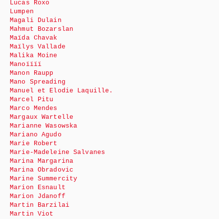
Lucas Roxo
Lumpen
Magali Dulain
Mahmut Bozarslan
Maïda Chavak
Maïlys Vallade
Malika Moine
Manoïïïï
Manon Raupp
Mano Spreading
Manuel et Elodie Laquille.
Marcel Pitu
Marco Mendes
Margaux Wartelle
Marianne Wasowska
Mariano Agudo
Marie Robert
Marie-Madeleine Salvanes
Marina Margarina
Marina Obradovic
Marine Summercity
Marion Esnault
Marion Jdanoff
Martin Barzilai
Martin Viot