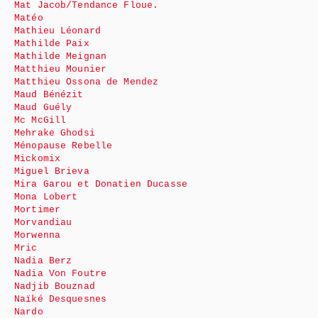
Mat Jacob/Tendance Floue.
Matéo
Mathieu Léonard
Mathilde Paix
Mathilde Meignan
Matthieu Mounier
Matthieu Ossona de Mendez
Maud Bénézit
Maud Guély
Mc McGill
Mehrake Ghodsi
Ménopause Rebelle
Mickomix
Miguel Brieva
Mira Garou et Donatien Ducasse
Mona Lobert
Mortimer
Morvandiau
Morwenna
Mric
Nadia Berz
Nadia Von Foutre
Nadjib Bouznad
Naïké Desquesnes
Nardo