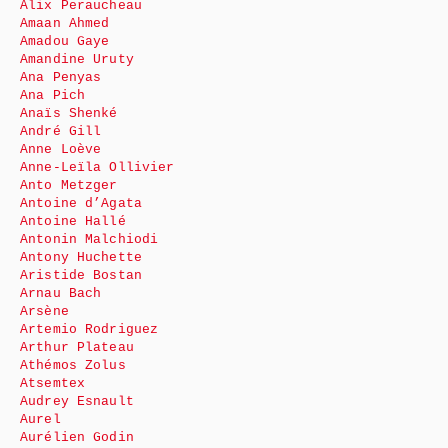
Alix Peraucheau
Amaan Ahmed
Amadou Gaye
Amandine Uruty
Ana Penyas
Ana Pich
Anaïs Shenké
André Gill
Anne Loève
Anne-Leïla Ollivier
Anto Metzger
Antoine d’Agata
Antoine Hallé
Antonin Malchiodi
Antony Huchette
Aristide Bostan
Arnau Bach
Arsène
Artemio Rodriguez
Arthur Plateau
Athémos Zolus
Atsemtex
Audrey Esnault
Aurel
Aurélien Godin