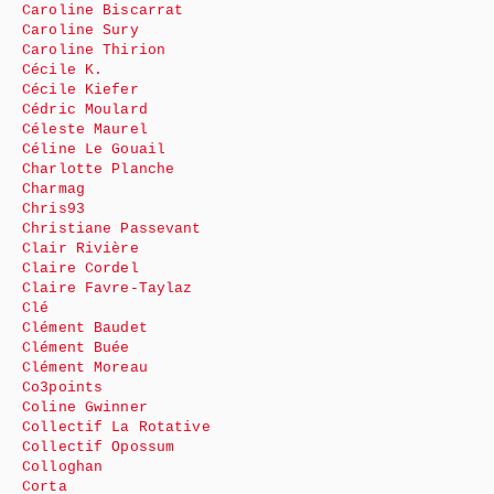
Caroline Biscarrat
Caroline Sury
Caroline Thirion
Cécile K.
Cécile Kiefer
Cédric Moulard
Céleste Maurel
Céline Le Gouail
Charlotte Planche
Charmag
Chris93
Christiane Passevant
Clair Rivière
Claire Cordel
Claire Favre-Taylaz
Clé
Clément Baudet
Clément Buée
Clément Moreau
Co3points
Coline Gwinner
Collectif La Rotative
Collectif Opossum
Colloghan
Corta