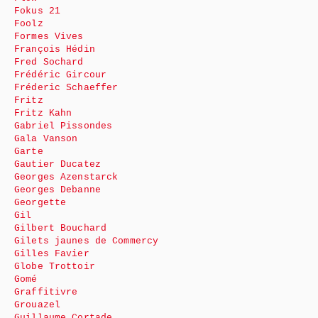
Fokus 21
Foolz
Formes Vives
François Hédin
Fred Sochard
Frédéric Gircour
Fréderic Schaeffer
Fritz
Fritz Kahn
Gabriel Pissondes
Gala Vanson
Garte
Gautier Ducatez
Georges Azenstarck
Georges Debanne
Georgette
Gil
Gilbert Bouchard
Gilets jaunes de Commercy
Gilles Favier
Globe Trottoir
Gomé
Graffitivre
Grouazel
Guillaume Cortade