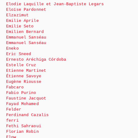
Elodie Laquille et Jean-Baptiste Legars
Eloïse Pardonnet
Elzazimut
Emilie Aprile
Emilie Seto
Emilien Bernard
Emmanuel Sanséau
Emmanuel Sanséau
Eneko
Eric Sneed
Ernesto Aréchiga Córdoba
Estelle Cruz
Etienne Martinet
Étienne Savoye
Eugène Riousse
Fabcaro
Fabio Purino
Faustine Jacquot
Fayad Mohamed
Felder
Ferdinand Cazalis
ferri
Fethi Sahraoui
Florian Robin
Flow