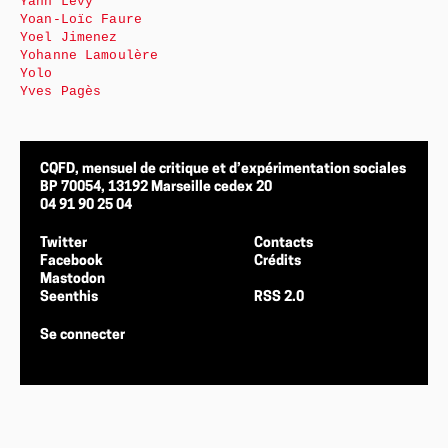
Yann Levy
Yoan-Loïc Faure
Yoel Jimenez
Yohanne Lamoulère
Yolo
Yves Pagès
CQFD, mensuel de critique et d’expérimentation sociales
BP 70054, 13192 Marseille cedex 20
04 91 90 25 04
Twitter
Contacts
Facebook
Crédits
Mastodon
Seenthis
RSS 2.0
Se connecter