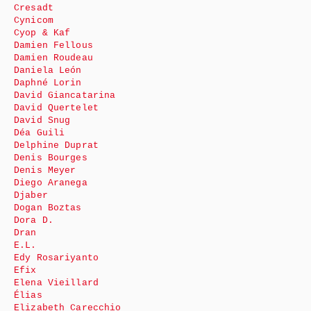
Cresadt
Cynicom
Cyop & Kaf
Damien Fellous
Damien Roudeau
Daniela León
Daphné Lorin
David Giancatarina
David Quertelet
David Snug
Déa Guili
Delphine Duprat
Denis Bourges
Denis Meyer
Diego Aranega
Djaber
Dogan Boztas
Dora D.
Dran
E.L.
Edy Rosariyanto
Efix
Elena Vieillard
Élias
Elizabeth Carecchio