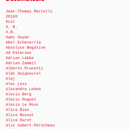
Jean-Thomas Martelli
20100
6col
A. B.
A.B.
Aami Sayan
Abel Echeverría
Absolute Negative
Ad Petersen
Adrien Labbe
Adrien Zammit
Alberto Prunetti
Aldo Seignourel
Alej
Alex Less
Alexandra Lebon
Alexis Berg
Alexis Huguet
Alexis Le Roux
Alice Bien
Alice Bossut
Alice Durot
Alix Aubert-Pérocheau