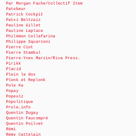
Par Morgan Fache/Collectif Item
Patobeur
Patrick Cockpit
Patxi Beltzaiz
Pauline Gillet
Pauline Laplace
Philémon Collafarina
Philippe Squarzoni
Pierre Ciot
Pierre Stambul
Pierre-Yves Marzin/Riva Press.
Pirikk
Placid
Plein le dos
Plonk et Replonk
Pole Ka
Popay
Popeulz
Popolitique
Prole.info
Quentin Dugay
Quentin Faucompré
Quentin Poilvet
Rémi
Rémy Cattelain