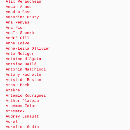
Alix Peraucheau
Amaan Ahmed
Amadou Gaye
Amandine Uruty
Ana Penyas
Ana Pich
Anaïs Shenké
André Gill
Anne Loève
Anne-Leïla Ollivier
Anto Metzger
Antoine d’Agata
Antoine Hallé
Antonin Malchiodi
Antony Huchette
Aristide Bostan
Arnau Bach
Arsène
Artemio Rodriguez
Arthur Plateau
Athémos Zolus
Atsemtex
Audrey Esnault
Aurel
Aurélien Godin