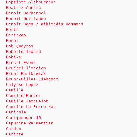
Baptiste Alchourroun
Beatriz Aurora
Benoît Carbonnel
Benoit Guillaume
Benoit-Caen / Wikimedia Commons
Berth
Bertoyas
Bésot
Bob Queyras
Bobette Izoard
Bobika
Brecht Evens
Bruegel l’Ancien
Bruno Bartkowiak
Bruno-Gilles Liebgott
Calypso Lopez
Camille
Camille Burger
Camille Jacquelot
Camille La Force Née
Canicule
Canijasoder 15
Capucine Parmentier
Cardon
Caritte