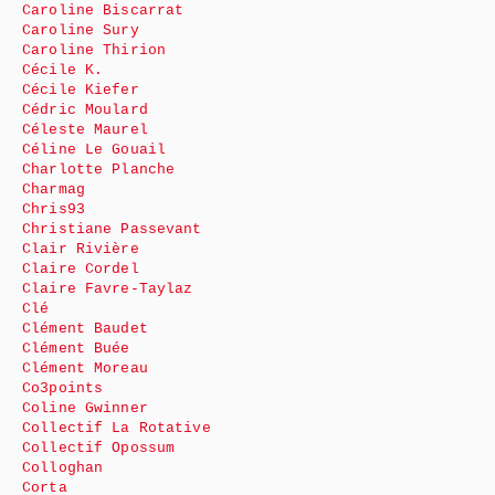
Caroline Biscarrat
Caroline Sury
Caroline Thirion
Cécile K.
Cécile Kiefer
Cédric Moulard
Céleste Maurel
Céline Le Gouail
Charlotte Planche
Charmag
Chris93
Christiane Passevant
Clair Rivière
Claire Cordel
Claire Favre-Taylaz
Clé
Clément Baudet
Clément Buée
Clément Moreau
Co3points
Coline Gwinner
Collectif La Rotative
Collectif Opossum
Colloghan
Corta