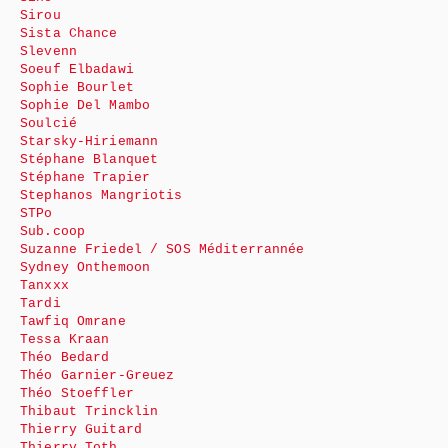
Sirou
Sista Chance
Slevenn
Soeuf Elbadawi
Sophie Bourlet
Sophie Del Mambo
Soulcié
Starsky-Hiriemann
Stéphane Blanquet
Stéphane Trapier
Stephanos Mangriotis
STPo
Sub.coop
Suzanne Friedel / SOS Méditerrannée
Sydney Onthemoon
Tanxxx
Tardi
Tawfiq Omrane
Tessa Kraan
Théo Bedard
Théo Garnier-Greuez
Théo Stoeffler
Thibaut Trincklin
Thierry Guitard
Thierry Toth