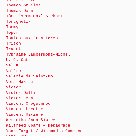
Thomas Azuélos
Thomas Dorn
Tôma "Verminax" Sickart
Tomagnetik
Tommy
Topor
Toutes aux frontières
Triton
Truant
Typhaine Lambermont-Michel
U. G. Sato
Val K
Valère
Valérie de Saint-Do
Vera Makina
Victor
Victor Delfim
Victor Leon
Vincent Croguennec
Vincent Lacotte
Vincent Rivière
Weronika Anna Siwiec
Wilfreed Obame – Dékadrage
Yann Forget / Wikimedia Commons