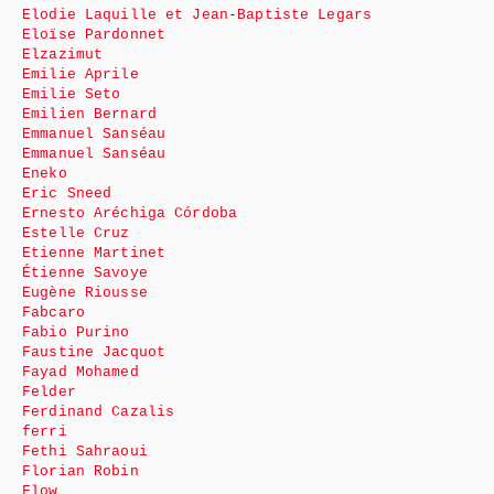
Elodie Laquille et Jean-Baptiste Legars
Eloïse Pardonnet
Elzazimut
Emilie Aprile
Emilie Seto
Emilien Bernard
Emmanuel Sanséau
Emmanuel Sanséau
Eneko
Eric Sneed
Ernesto Aréchiga Córdoba
Estelle Cruz
Etienne Martinet
Étienne Savoye
Eugène Riousse
Fabcaro
Fabio Purino
Faustine Jacquot
Fayad Mohamed
Felder
Ferdinand Cazalis
ferri
Fethi Sahraoui
Florian Robin
Flow