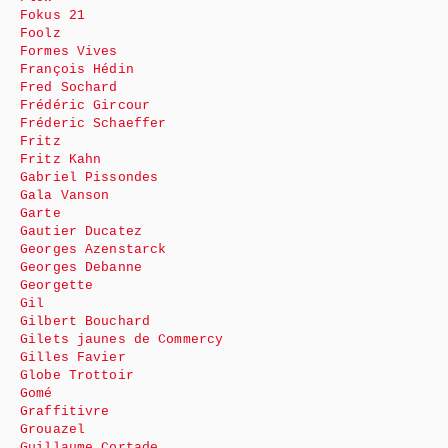
Fokus 21
Foolz
Formes Vives
François Hédin
Fred Sochard
Frédéric Gircour
Fréderic Schaeffer
Fritz
Fritz Kahn
Gabriel Pissondes
Gala Vanson
Garte
Gautier Ducatez
Georges Azenstarck
Georges Debanne
Georgette
Gil
Gilbert Bouchard
Gilets jaunes de Commercy
Gilles Favier
Globe Trottoir
Gomé
Graffitivre
Grouazel
Guillaume Cortade