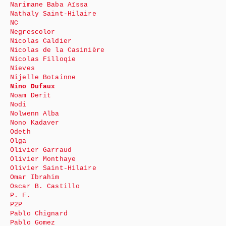
Narimane Baba Aïssa
Nathaly Saint-Hilaire
NC
Negrescolor
Nicolas Caldier
Nicolas de la Casinière
Nicolas Filloqie
Nieves
Nijelle Botainne
Nino Dufaux
Noam Derit
Nodi
Nolwenn Alba
Nono Kadaver
Odeth
Olga
Olivier Garraud
Olivier Monthaye
Olivier Saint-Hilaire
Omar Ibrahim
Oscar B. Castillo
P. F.
P2P
Pablo Chignard
Pablo Gomez