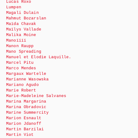
Lucas Roxo
Lumpen
Magali Dulain
Mahmut Bozarslan
Maïda Chavak
Maïlys Vallade
Malika Moine
Manoïïïï
Manon Raupp
Mano Spreading
Manuel et Elodie Laquille.
Marcel Pitu
Marco Mendes
Margaux Wartelle
Marianne Wasowska
Mariano Agudo
Marie Robert
Marie-Madeleine Salvanes
Marina Margarina
Marina Obradovic
Marine Summercity
Marion Esnault
Marion Jdanoff
Martin Barzilai
Martin Viot