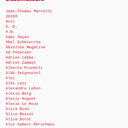
Jean-Thomas Martelli
20100
6col
A. B.
A.B.
Aami Sayan
Abel Echeverría
Absolute Negative
Ad Petersen
Adrien Labbe
Adrien Zammit
Alberto Prunetti
Aldo Seignourel
Alej
Alex Less
Alexandra Lebon
Alexis Berg
Alexis Huguet
Alexis Le Roux
Alice Bien
Alice Bossut
Alice Durot
Alix Aubert-Pérocheau