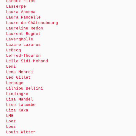
Lardux Films
Lasserpe
Laura Ancona
Laura Pandelle
Laure de Châteaubourg
Laureline Redon
Laurent Bugnet
Lavergnolle
Lazare Lazarus
LeBecq
Lefred-Thouron
Leïla Sidi-Mohand
Lémi
Lena Mehrej
Léo Gillet
Lerouge
Lilhiou Bellini
Lindingre
Lisa Mandel
Lise Lacombe
Liza Kaka
LMG
Loez
Loez
Louis Witter