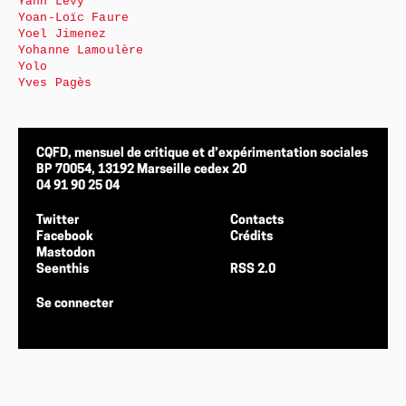
Yann Levy
Yoan-Loïc Faure
Yoel Jimenez
Yohanne Lamoulère
Yolo
Yves Pagès
CQFD, mensuel de critique et d’expérimentation sociales
BP 70054, 13192 Marseille cedex 20
04 91 90 25 04
Twitter
Contacts
Facebook
Crédits
Mastodon
Seenthis
RSS 2.0
Se connecter