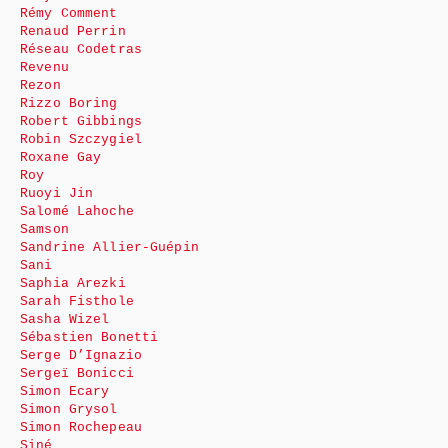
Rémy Comment
Renaud Perrin
Réseau Codetras
Revenu
Rezon
Rizzo Boring
Robert Gibbings
Robin Szczygiel
Roxane Gay
Roy
Ruoyi Jin
Salomé Lahoche
Samson
Sandrine Allier-Guépin
Sani
Saphia Arezki
Sarah Fisthole
Sasha Wizel
Sébastien Bonetti
Serge D’Ignazio
Sergeï Bonicci
Simon Ecary
Simon Grysol
Simon Rochepeau
Siné