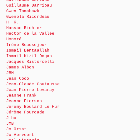
Guillaume Darribau
Gwen Tomahawk
Gwenola Ricordeau
H. K.
Hassan Richter
Hector de la Vallée
Honoré
Irène Beausejour
Ismail Bentaallah
Ismail Kizil Dogan
Jacques Ristorcelli
James Albon
JBM
Jean Codo
Jean-Claude Coutausse
Jean-Pierre Levaray
Jeanne Frank
Jeanne Pierson
Jeremy Boulard Le Fur
Jérôme Fourcade
Jiho
JMB
Jo Orsat
Jo Vervoort