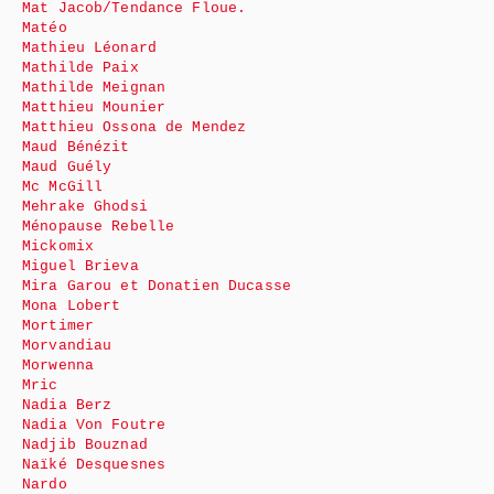
Mat Jacob/Tendance Floue.
Matéo
Mathieu Léonard
Mathilde Paix
Mathilde Meignan
Matthieu Mounier
Matthieu Ossona de Mendez
Maud Bénézit
Maud Guély
Mc McGill
Mehrake Ghodsi
Ménopause Rebelle
Mickomix
Miguel Brieva
Mira Garou et Donatien Ducasse
Mona Lobert
Mortimer
Morvandiau
Morwenna
Mric
Nadia Berz
Nadia Von Foutre
Nadjib Bouznad
Naïké Desquesnes
Nardo