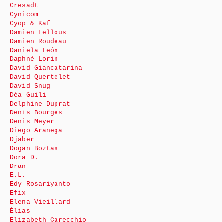
Cresadt
Cynicom
Cyop & Kaf
Damien Fellous
Damien Roudeau
Daniela León
Daphné Lorin
David Giancatarina
David Quertelet
David Snug
Déa Guili
Delphine Duprat
Denis Bourges
Denis Meyer
Diego Aranega
Djaber
Dogan Boztas
Dora D.
Dran
E.L.
Edy Rosariyanto
Efix
Elena Vieillard
Élias
Elizabeth Carecchio