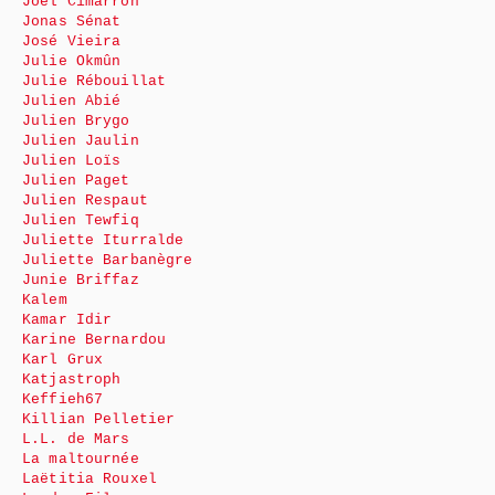
Joël Cimarrón
Jonas Sénat
José Vieira
Julie Okmûn
Julie Rébouillat
Julien Abié
Julien Brygo
Julien Jaulin
Julien Loïs
Julien Paget
Julien Respaut
Julien Tewfiq
Juliette Iturralde
Juliette Barbanègre
Junie Briffaz
Kalem
Kamar Idir
Karine Bernardou
Karl Grux
Katjastroph
Keffieh67
Killian Pelletier
L.L. de Mars
La maltournée
Laëtitia Rouxel