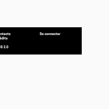
ntacts
Se connecter
édits
S 2.0