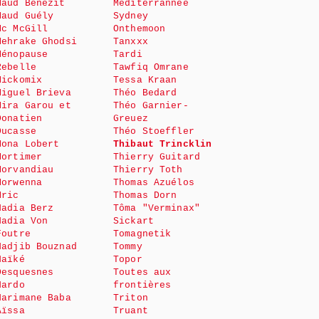
Maud Bénézit
Méditerrannée
Maud Guély
Sydney
Mc McGill
Onthemoon
Mehrake Ghodsi
Tanxxx
Ménopause
Tardi
Rebelle
Tawfiq Omrane
Mickomix
Tessa Kraan
Miguel Brieva
Théo Bedard
Mira Garou et
Théo Garnier-
Donatien
Greuez
Ducasse
Théo Stoeffler
Mona Lobert
Thibaut Trincklin
Mortimer
Thierry Guitard
Morvandiau
Thierry Toth
Morwenna
Thomas Azuélos
Mric
Thomas Dorn
Nadia Berz
Tôma "Verminax"
Nadia Von
Sickart
Foutre
Tomagnetik
Nadjib Bouznad
Tommy
Naïké
Topor
Desquesnes
Toutes aux
Nardo
frontières
Narimane Baba
Triton
Aïssa
Truant