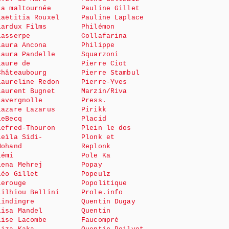
La maltournée
Pauline Gillet
Laëtitia Rouxel
Pauline Laplace
Lardux Films
Philémon
Lasserpe
Collafarina
Laura Ancona
Philippe
Laura Pandelle
Squarzoni
Laure de
Pierre Ciot
Châteaubourg
Pierre Stambul
Laureline Redon
Pierre-Yves
Laurent Bugnet
Marzin/Riva
Lavergnolle
Press.
Lazare Lazarus
Pirikk
LeBecq
Placid
Lefred-Thouron
Plein le dos
Leïla Sidi-
Plonk et
Mohand
Replonk
Lémi
Pole Ka
Lena Mehrej
Popay
Léo Gillet
Popeulz
Lerouge
Popolitique
Lilhiou Bellini
Prole.info
Lindingre
Quentin Dugay
Lisa Mandel
Quentin
Lise Lacombe
Faucompré