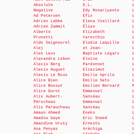
Absolute
E.L.
Negative
Edy Rosariyanto
Ad Petersen
Efix
Adrien Labbe
Elena Vieillard
Adrien Zammit
Élias
Alberto
Elizabeth
Prunetti
Carecchio
Aldo Seignourel
Elodie Laquille
Alej
et Jean-
Alex Less
Baptiste Legars
Alexandra Lebon
Eloïse
Alexis Berg
Pardonnet
Alexis Huguet
Elzazimut
Alexis Le Roux
Emilie Aprile
Alice Bien
Emilie Seto
Alice Bossut
Emilien Bernard
Alice Durot
Emmanuel
Alix Aubert-
Sanséau
Pérocheau
Emmanuel
Alix Peraucheau
Sanséau
Amaan Ahmed
Eneko
Amadou Gaye
Eric Sneed
Amandine Uruty
Ernesto
Ana Penyas
Aréchiga