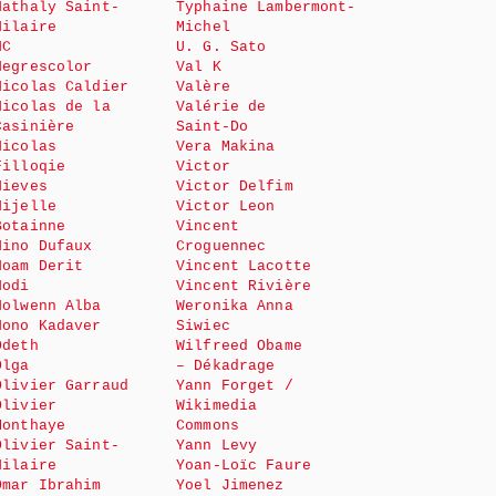
Nathaly Saint-
Typhaine Lambermont-
Hilaire
Michel
NC
U. G. Sato
Negrescolor
Val K
Nicolas Caldier
Valère
Nicolas de la
Valérie de
Casinière
Saint-Do
Nicolas
Vera Makina
Filloqie
Victor
Nieves
Victor Delfim
Nijelle
Victor Leon
Botainne
Vincent
Nino Dufaux
Croguennec
Noam Derit
Vincent Lacotte
Nodi
Vincent Rivière
Nolwenn Alba
Weronika Anna
Nono Kadaver
Siwiec
Odeth
Wilfreed Obame
Olga
– Dékadrage
Olivier Garraud
Yann Forget /
Olivier
Wikimedia
Monthaye
Commons
Olivier Saint-
Yann Levy
Hilaire
Yoan-Loïc Faure
Omar Ibrahim
Yoel Jimenez