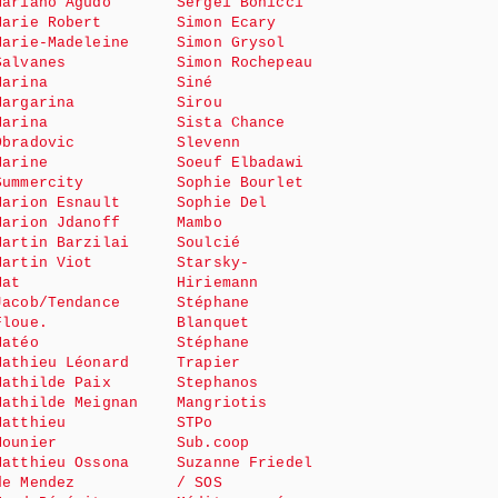
Mariano Agudo
Sergeï Bonicci
Marie Robert
Simon Ecary
Marie-Madeleine
Simon Grysol
Salvanes
Simon Rochepeau
Marina
Siné
Margarina
Sirou
Marina
Sista Chance
Obradovic
Slevenn
Marine
Soeuf Elbadawi
Summercity
Sophie Bourlet
Marion Esnault
Sophie Del
Marion Jdanoff
Mambo
Martin Barzilai
Soulcié
Martin Viot
Starsky-
Mat
Hiriemann
Jacob/Tendance
Stéphane
Floue.
Blanquet
Matéo
Stéphane
Mathieu Léonard
Trapier
Mathilde Paix
Stephanos
Mathilde Meignan
Mangriotis
Matthieu
STPo
Mounier
Sub.coop
Matthieu Ossona
Suzanne Friedel
de Mendez
/ SOS