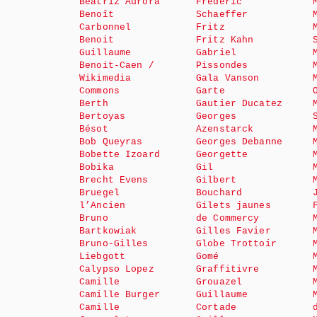
Beatriz Aurora
Fréderic
Benoît
Schaeffer
Carbonnel
Fritz
Benoit
Fritz Kahn
Guillaume
Gabriel
Benoit-Caen /
Pissondes
Wikimedia
Gala Vanson
Commons
Garte
Berth
Gautier Ducatez
Bertoyas
Georges
Bésot
Azenstarck
Bob Queyras
Georges Debanne
Bobette Izoard
Georgette
Bobika
Gil
Brecht Evens
Gilbert
Bruegel
Bouchard
l’Ancien
Gilets jaunes
Bruno
de Commercy
Bartkowiak
Gilles Favier
Bruno-Gilles
Globe Trottoir
Liebgott
Gomé
Calypso Lopez
Graffitivre
Camille
Grouazel
Camille Burger
Guillaume
Camille
Cortade