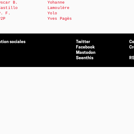
Oscar B.
Yohanne
Castillo
Lamoulère
P. F.
Yolo
P2P
Yves Pagès
tion sociales
Twitter
Co
Facebook
Cr
Mastodon
Seenthis
RS