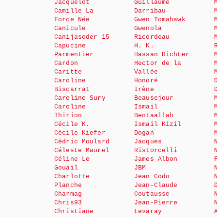
Jacquelot
Guillaume
Camille La
Darribau
Force Née
Gwen Tomahawk
Canicule
Gwenola
Canijasoder 15
Ricordeau
Capucine
H. K.
Parmentier
Hassan Richter
Cardon
Hector de la
Caritte
Vallée
Caroline
Honoré
Biscarrat
Irène
Caroline Sury
Beausejour
Caroline
Ismail
Thirion
Bentaallah
Cécile K.
Ismail Kizil
Cécile Kiefer
Dogan
Cédric Moulard
Jacques
Céleste Maurel
Ristorcelli
Céline Le
James Albon
Gouail
JBM
Charlotte
Jean Codo
Planche
Jean-Claude
Charmag
Coutausse
Chris93
Jean-Pierre
Christiane
Levaray