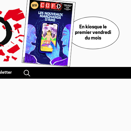
En kiosque le
premier vendredi
du mois
letter