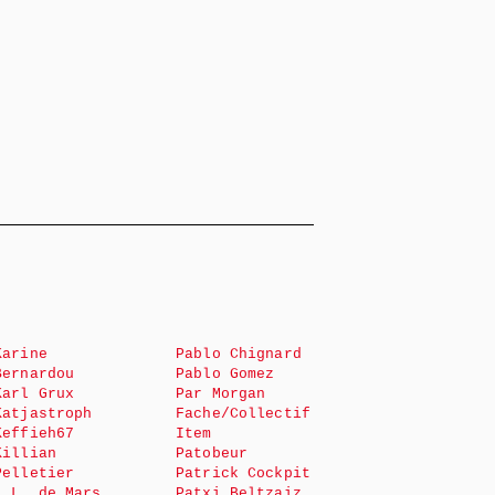
Karine
Pablo Chignard
Bernardou
Pablo Gomez
Karl Grux
Par Morgan
Katjastroph
Fache/Collectif
Keffieh67
Item
Killian
Patobeur
Pelletier
Patrick Cockpit
L.L. de Mars
Patxi Beltzaiz