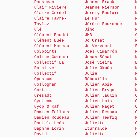
Passevant
Jeanne Frank
Clair Rivière
Jeanne Pierson
Claire Cordel
Jeremy Boulard
Claire Favre-
Le Fur
Taylaz
Jérôme Fourcade
Clé
Jiho
Clément Baudet
JMB
Clément Buée
Jo Orsat
Clément Moreau
Jo Vervoort
Co3points
Joël Cimarrón
Coline Gwinner
Jonas Sénat
Collectif La
José Vieira
Rotative
Julie Okmûn
Collectif
Julie
Opossum
Rébouillat
Colloghan
Julien Abié
Corta
Julien Brygo
Cresadt
Julien Jaulin
Cynicom
Julien Loïs
Cyop & Kaf
Julien Paget
Damien Fellous
Julien Respaut
Damien Roudeau
Julien Tewfiq
Daniela León
Juliette
Daphné Lorin
Iturralde
David
Juliette