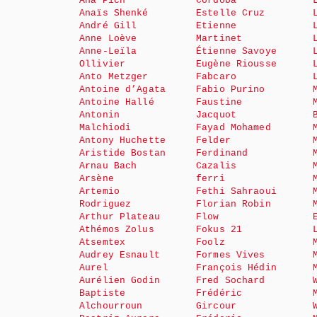
Ana Pich
Córdoba
Anaïs Shenké
Estelle Cruz
André Gill
Etienne
Anne Loève
Martinet
Anne-Leïla
Étienne Savoye
Ollivier
Eugène Riousse
Anto Metzger
Fabcaro
Antoine d’Agata
Fabio Purino
Antoine Hallé
Faustine
Antonin
Jacquot
Malchiodi
Fayad Mohamed
Antony Huchette
Felder
Aristide Bostan
Ferdinand
Arnau Bach
Cazalis
Arsène
ferri
Artemio
Fethi Sahraoui
Rodriguez
Florian Robin
Arthur Plateau
Flow
Athémos Zolus
Fokus 21
Atsemtex
Foolz
Audrey Esnault
Formes Vives
Aurel
François Hédin
Aurélien Godin
Fred Sochard
Baptiste
Frédéric
Alchourroun
Gircour