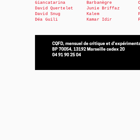
Giancatarina
Barbanègre
David Quertelet
Junie Briffaz
David Snug
Kalem
Déa Guili
Kamar Idir
CQFD, mensuel de critique et d’expérimenta
BP 70054, 13192 Marseille cedex 20
04 91 90 25 04