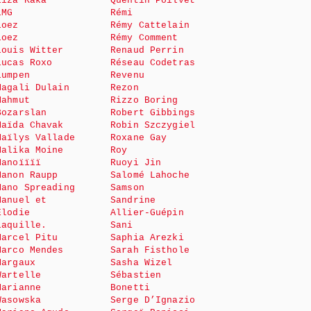
Liza Kaka
Quentin Poilvet
LMG
Rémi
Loez
Rémy Cattelain
Loez
Rémy Comment
Louis Witter
Renaud Perrin
Lucas Roxo
Réseau Codetras
Lumpen
Revenu
Magali Dulain
Rezon
Mahmut
Rizzo Boring
Bozarslan
Robert Gibbings
Maïda Chavak
Robin Szczygiel
Maïlys Vallade
Roxane Gay
Malika Moine
Roy
Manoïïïï
Ruoyi Jin
Manon Raupp
Salomé Lahoche
Mano Spreading
Samson
Manuel et
Sandrine
Elodie
Allier-Guépin
Laquille.
Sani
Marcel Pitu
Saphia Arezki
Marco Mendes
Sarah Fisthole
Margaux
Sasha Wizel
Wartelle
Sébastien
Marianne
Bonetti
Wasowska
Serge D’Ignazio