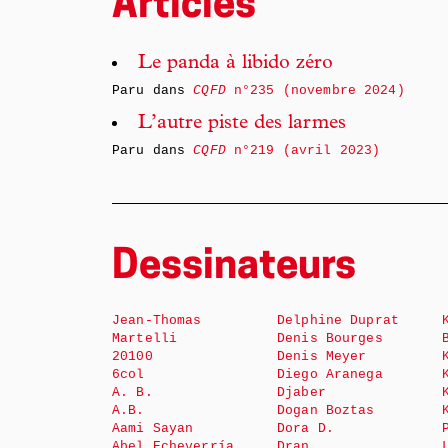
Articles
Le panda à libido zéro
Paru dans
CQFD
n°235 (novembre 2024)
L’autre piste des larmes
Paru dans
CQFD
n°219 (avril 2023)
Dessinateurs
Jean-Thomas
Delphine Duprat
Martelli
Denis Bourges
20100
Denis Meyer
6col
Diego Aranega
A. B.
Djaber
A.B.
Dogan Boztas
Aami Sayan
Dora D.
Abel Echeverría
Dran