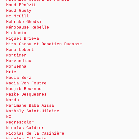
Maud Bénézit
Maud Guély
Mc McGill
Mehrake Ghodsi
Ménopause Rebelle
Mickomix
Miguel Brieva
Mira Garou et Donatien Ducasse
Mona Lobert
Mortimer
Morvandiau
Morwenna
Mric
Nadia Berz
Nadia Von Foutre
Nadjib Bouznad
Naïké Desquesnes
Nardo
Narimane Baba Aïssa
Nathaly Saint-Hilaire
NC
Negrescolor
Nicolas Caldier
Nicolas de la Casinière