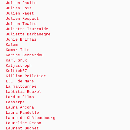
Julien Jaulin
Julien Loïs
Julien Paget
Julien Respaut
Julien Tewfiq
Juliette Iturralde
Juliette Barbanègre
Junie Briffaz
Kalem
Kamar Idir
Karine Bernardou
Karl Grux
Katjastroph
Keffieh67
Killian Pelletier
L.L. de Mars
La maltournée
Laëtitia Rouxel
Lardux Films
Lasserpe
Laura Ancona
Laura Pandelle
Laure de Châteaubourg
Laureline Redon
Laurent Bugnet