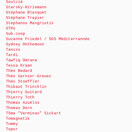
Soulcié
Starsky-Hiriemann
Stéphane Blanquet
Stéphane Trapier
Stephanos Mangriotis
STPo
Sub.coop
Suzanne Friedel / SOS Méditerrannée
Sydney Onthemoon
Tanxxx
Tardi
Tawfiq Omrane
Tessa Kraan
Théo Bedard
Théo Garnier-Greuez
Théo Stoeffler
Thibaut Trincklin
Thierry Guitard
Thierry Toth
Thomas Azuélos
Thomas Dorn
Tôma "Verminax" Sickart
Tomagnetik
Tommy
Topor