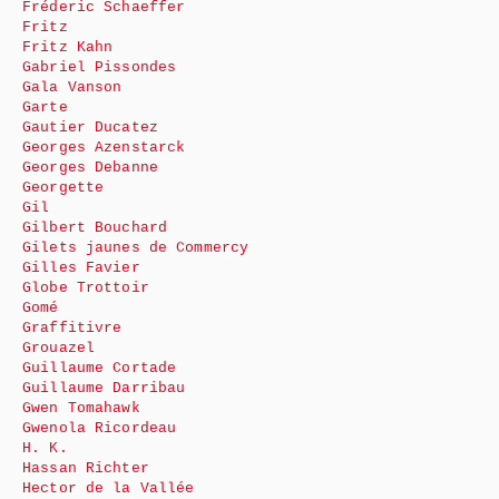
Fréderic Schaeffer
Fritz
Fritz Kahn
Gabriel Pissondes
Gala Vanson
Garte
Gautier Ducatez
Georges Azenstarck
Georges Debanne
Georgette
Gil
Gilbert Bouchard
Gilets jaunes de Commercy
Gilles Favier
Globe Trottoir
Gomé
Graffitivre
Grouazel
Guillaume Cortade
Guillaume Darribau
Gwen Tomahawk
Gwenola Ricordeau
H. K.
Hassan Richter
Hector de la Vallée