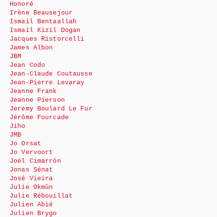
Honoré
Irène Beausejour
Ismail Bentaallah
Ismail Kizil Dogan
Jacques Ristorcelli
James Albon
JBM
Jean Codo
Jean-Claude Coutausse
Jean-Pierre Levaray
Jeanne Frank
Jeanne Pierson
Jeremy Boulard Le Fur
Jérôme Fourcade
Jiho
JMB
Jo Orsat
Jo Vervoort
Joël Cimarrón
Jonas Sénat
José Vieira
Julie Okmûn
Julie Rébouillat
Julien Abié
Julien Brygo