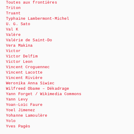
Toutes aux frontières
Triton
Truant
Typhaine Lambermont-Michel
U. G. Sato
Val K
Valère
Valérie de Saint-Do
Vera Makina
Victor
Victor Delfim
Victor Leon
Vincent Croguennec
Vincent Lacotte
Vincent Rivière
Weronika Anna Siwiec
Wilfreed Obame – Dékadrage
Yann Forget / Wikimedia Commons
Yann Levy
Yoan-Loïc Faure
Yoel Jimenez
Yohanne Lamoulère
Yolo
Yves Pagès