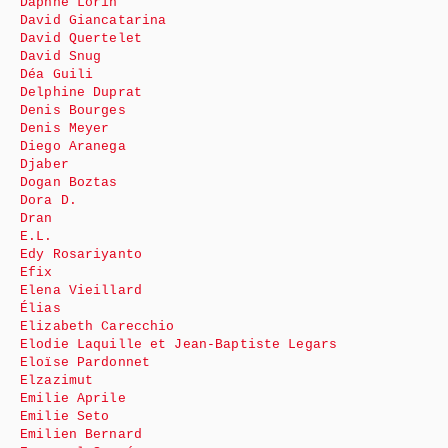
Daphné Lorin
David Giancatarina
David Quertelet
David Snug
Déa Guili
Delphine Duprat
Denis Bourges
Denis Meyer
Diego Aranega
Djaber
Dogan Boztas
Dora D.
Dran
E.L.
Edy Rosariyanto
Efix
Elena Vieillard
Élias
Elizabeth Carecchio
Elodie Laquille et Jean-Baptiste Legars
Eloïse Pardonnet
Elzazimut
Emilie Aprile
Emilie Seto
Emilien Bernard