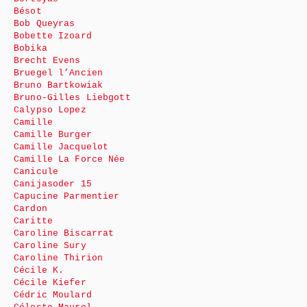
Bésot
Bob Queyras
Bobette Izoard
Bobika
Brecht Evens
Bruegel l’Ancien
Bruno Bartkowiak
Bruno-Gilles Liebgott
Calypso Lopez
Camille
Camille Burger
Camille Jacquelot
Camille La Force Née
Canicule
Canijasoder 15
Capucine Parmentier
Cardon
Caritte
Caroline Biscarrat
Caroline Sury
Caroline Thirion
Cécile K.
Cécile Kiefer
Cédric Moulard