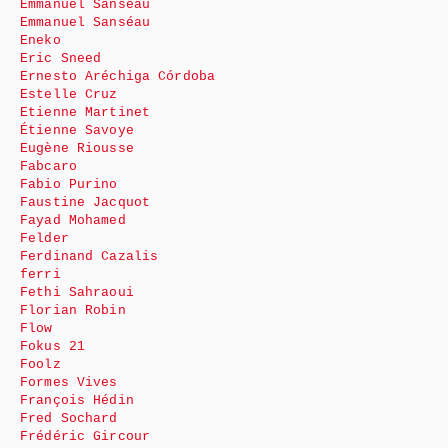
Emmanuel Sanséau
Emmanuel Sanséau
Eneko
Eric Sneed
Ernesto Aréchiga Córdoba
Estelle Cruz
Etienne Martinet
Étienne Savoye
Eugène Riousse
Fabcaro
Fabio Purino
Faustine Jacquot
Fayad Mohamed
Felder
Ferdinand Cazalis
ferri
Fethi Sahraoui
Florian Robin
Flow
Fokus 21
Foolz
Formes Vives
François Hédin
Fred Sochard
Frédéric Gircour