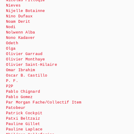
Nicolas Filloqie
Nieves
Nijelle Botainne
Nino Dufaux
Noam Derit
Nodi
Nolwenn Alba
Nono Kadaver
Odeth
Olga
Olivier Garraud
Olivier Monthaye
Olivier Saint-Hilaire
Omar Ibrahim
Oscar B. Castillo
P. F.
P2P
Pablo Chignard
Pablo Gomez
Par Morgan Fache/Collectif Item
Patobeur
Patrick Cockpit
Patxi Beltzaiz
Pauline Gillet
Pauline Laplace