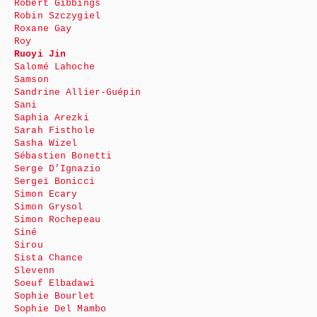
Robert Gibbings
Robin Szczygiel
Roxane Gay
Roy
Ruoyi Jin
Salomé Lahoche
Samson
Sandrine Allier-Guépin
Sani
Saphia Arezki
Sarah Fisthole
Sasha Wizel
Sébastien Bonetti
Serge D’Ignazio
Sergeï Bonicci
Simon Ecary
Simon Grysol
Simon Rochepeau
Siné
Sirou
Sista Chance
Slevenn
Soeuf Elbadawi
Sophie Bourlet
Sophie Del Mambo