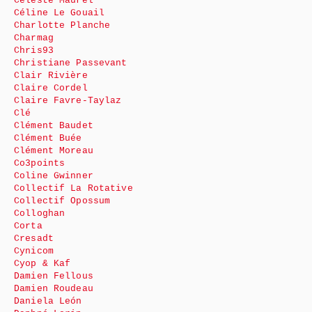
Céleste Maurel
Céline Le Gouail
Charlotte Planche
Charmag
Chris93
Christiane Passevant
Clair Rivière
Claire Cordel
Claire Favre-Taylaz
Clé
Clément Baudet
Clément Buée
Clément Moreau
Co3points
Coline Gwinner
Collectif La Rotative
Collectif Opossum
Colloghan
Corta
Cresadt
Cynicom
Cyop & Kaf
Damien Fellous
Damien Roudeau
Daniela León