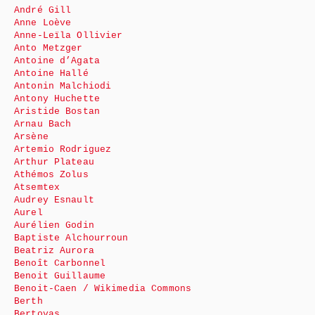
André Gill
Anne Loève
Anne-Leïla Ollivier
Anto Metzger
Antoine d’Agata
Antoine Hallé
Antonin Malchiodi
Antony Huchette
Aristide Bostan
Arnau Bach
Arsène
Artemio Rodriguez
Arthur Plateau
Athémos Zolus
Atsemtex
Audrey Esnault
Aurel
Aurélien Godin
Baptiste Alchourroun
Beatriz Aurora
Benoît Carbonnel
Benoit Guillaume
Benoit-Caen / Wikimedia Commons
Berth
Bertoyas