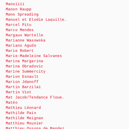
Manoïïïï
Manon Raupp
Mano Spreading
Manuel et Elodie Laquille.
Marcel Pitu
Marco Mendes
Margaux Wartelle
Marianne Wasowska
Mariano Agudo
Marie Robert
Marie-Madeleine Salvanes
Marina Margarina
Marina Obradovic
Marine Summercity
Marion Esnault
Marion Jdanoff
Martin Barzilai
Martin Viot
Mat Jacob/Tendance Floue.
Matéo
Mathieu Léonard
Mathilde Paix
Mathilde Meignan
Matthieu Mounier
Matthieu Ossona de Mendez