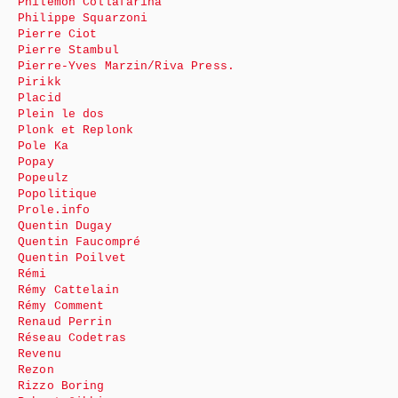
Philémon Collafarina
Philippe Squarzoni
Pierre Ciot
Pierre Stambul
Pierre-Yves Marzin/Riva Press.
Pirikk
Placid
Plein le dos
Plonk et Replonk
Pole Ka
Popay
Popeulz
Popolitique
Prole.info
Quentin Dugay
Quentin Faucompré
Quentin Poilvet
Rémi
Rémy Cattelain
Rémy Comment
Renaud Perrin
Réseau Codetras
Revenu
Rezon
Rizzo Boring