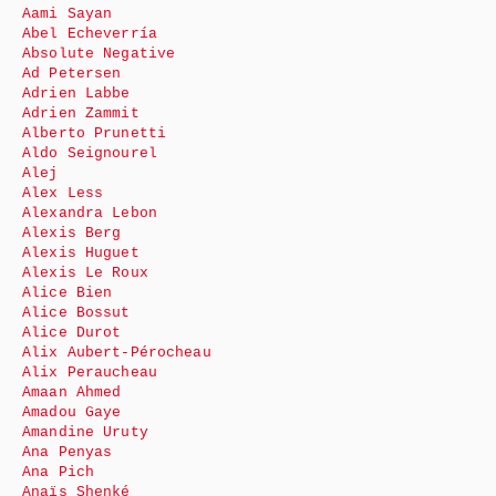
Aami Sayan
Abel Echeverría
Absolute Negative
Ad Petersen
Adrien Labbe
Adrien Zammit
Alberto Prunetti
Aldo Seignourel
Alej
Alex Less
Alexandra Lebon
Alexis Berg
Alexis Huguet
Alexis Le Roux
Alice Bien
Alice Bossut
Alice Durot
Alix Aubert-Pérocheau
Alix Peraucheau
Amaan Ahmed
Amadou Gaye
Amandine Uruty
Ana Penyas
Ana Pich
Anaïs Shenké