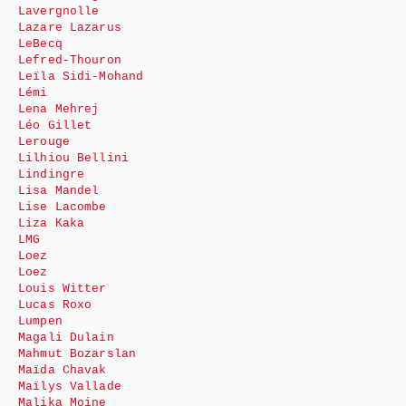
Lavergnolle
Lazare Lazarus
LeBecq
Lefred-Thouron
Leïla Sidi-Mohand
Lémi
Lena Mehrej
Léo Gillet
Lerouge
Lilhiou Bellini
Lindingre
Lisa Mandel
Lise Lacombe
Liza Kaka
LMG
Loez
Loez
Louis Witter
Lucas Roxo
Lumpen
Magali Dulain
Mahmut Bozarslan
Maïda Chavak
Maïlys Vallade
Malika Moine