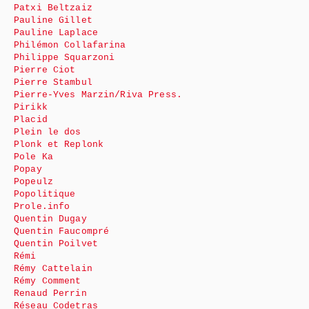
Patxi Beltzaiz
Pauline Gillet
Pauline Laplace
Philémon Collafarina
Philippe Squarzoni
Pierre Ciot
Pierre Stambul
Pierre-Yves Marzin/Riva Press.
Pirikk
Placid
Plein le dos
Plonk et Replonk
Pole Ka
Popay
Popeulz
Popolitique
Prole.info
Quentin Dugay
Quentin Faucompré
Quentin Poilvet
Rémi
Rémy Cattelain
Rémy Comment
Renaud Perrin
Réseau Codetras