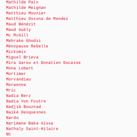
Mathilde Paix
Mathilde Meignan
Matthieu Mounier
Matthieu Ossona de Mendez
Maud Bénézit
Maud Guély
Mc McGill
Mehrake Ghodsi
Ménopause Rebelle
Mickomix
Miguel Brieva
Mira Garou et Donatien Ducasse
Mona Lobert
Mortimer
Morvandiau
Morwenna
Mric
Nadia Berz
Nadia Von Foutre
Nadjib Bouznad
Naïké Desquesnes
Nardo
Narimane Baba Aïssa
Nathaly Saint-Hilaire
NC