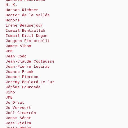
H. K.
Hassan Richter
Hector de la Vallée
Honoré
Irène Beausejour
Ismail Bentaallah
Ismail Kizil Dogan
Jacques Ristorcelli
James Albon
JBM
Jean Codo
Jean-Claude Coutausse
Jean-Pierre Levaray
Jeanne Frank
Jeanne Pierson
Jeremy Boulard Le Fur
Jérôme Fourcade
Jiho
JMB
Jo Orsat
Jo Vervoort
Joël Cimarrón
Jonas Sénat
José Vieira