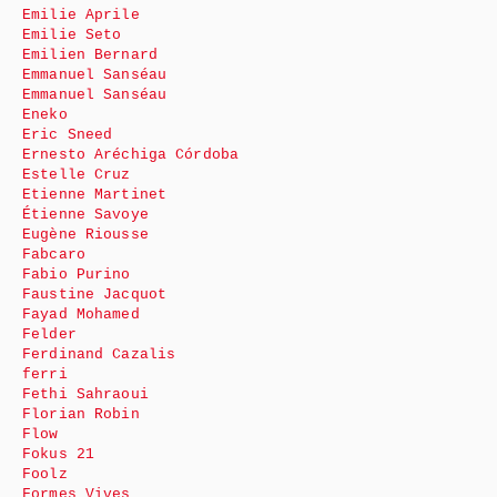
Emilie Aprile
Emilie Seto
Emilien Bernard
Emmanuel Sanséau
Emmanuel Sanséau
Eneko
Eric Sneed
Ernesto Aréchiga Córdoba
Estelle Cruz
Etienne Martinet
Étienne Savoye
Eugène Riousse
Fabcaro
Fabio Purino
Faustine Jacquot
Fayad Mohamed
Felder
Ferdinand Cazalis
ferri
Fethi Sahraoui
Florian Robin
Flow
Fokus 21
Foolz
Formes Vives