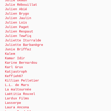
Julie Okmûn
Julie Rébouillat
Julien Abié
Julien Brygo
Julien Jaulin
Julien Loïs
Julien Paget
Julien Respaut
Julien Tewfiq
Juliette Iturralde
Juliette Barbanègre
Junie Briffaz
Kalem
Kamar Idir
Karine Bernardou
Karl Grux
Katjastroph
Keffieh67
Killian Pelletier
L.L. de Mars
La maltournée
Laëtitia Rouxel
Lardux Films
Lasserpe
Laura Ancona