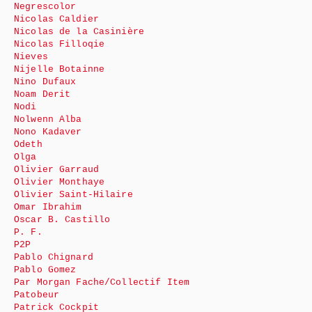
Negrescolor
Nicolas Caldier
Nicolas de la Casinière
Nicolas Filloqie
Nieves
Nijelle Botainne
Nino Dufaux
Noam Derit
Nodi
Nolwenn Alba
Nono Kadaver
Odeth
Olga
Olivier Garraud
Olivier Monthaye
Olivier Saint-Hilaire
Omar Ibrahim
Oscar B. Castillo
P. F.
P2P
Pablo Chignard
Pablo Gomez
Par Morgan Fache/Collectif Item
Patobeur
Patrick Cockpit