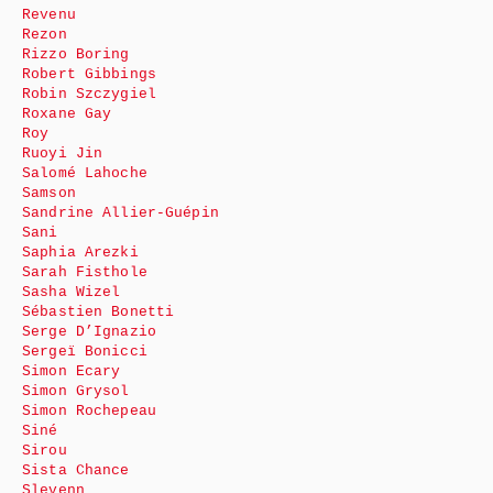
Revenu
Rezon
Rizzo Boring
Robert Gibbings
Robin Szczygiel
Roxane Gay
Roy
Ruoyi Jin
Salomé Lahoche
Samson
Sandrine Allier-Guépin
Sani
Saphia Arezki
Sarah Fisthole
Sasha Wizel
Sébastien Bonetti
Serge D’Ignazio
Sergeï Bonicci
Simon Ecary
Simon Grysol
Simon Rochepeau
Siné
Sirou
Sista Chance
Slevenn