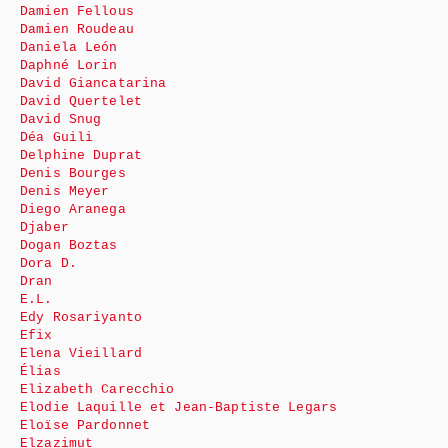
Damien Fellous
Damien Roudeau
Daniela León
Daphné Lorin
David Giancatarina
David Quertelet
David Snug
Déa Guili
Delphine Duprat
Denis Bourges
Denis Meyer
Diego Aranega
Djaber
Dogan Boztas
Dora D.
Dran
E.L.
Edy Rosariyanto
Efix
Elena Vieillard
Élias
Elizabeth Carecchio
Elodie Laquille et Jean-Baptiste Legars
Eloïse Pardonnet
Elzazimut