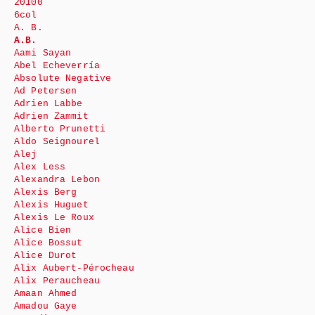
20100
6col
A. B.
A.B.
Aami Sayan
Abel Echeverría
Absolute Negative
Ad Petersen
Adrien Labbe
Adrien Zammit
Alberto Prunetti
Aldo Seignourel
Alej
Alex Less
Alexandra Lebon
Alexis Berg
Alexis Huguet
Alexis Le Roux
Alice Bien
Alice Bossut
Alice Durot
Alix Aubert-Pérocheau
Alix Peraucheau
Amaan Ahmed
Amadou Gaye