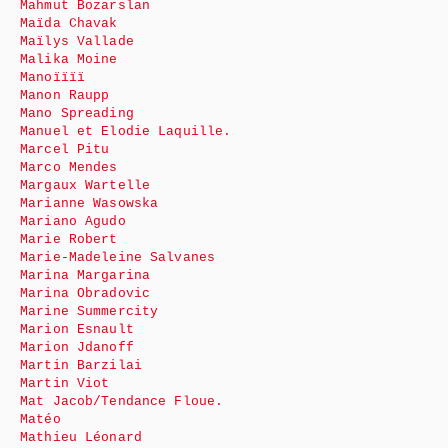
Mahmut Bozarslan
Maïda Chavak
Maïlys Vallade
Malika Moine
Manoïïïï
Manon Raupp
Mano Spreading
Manuel et Elodie Laquille.
Marcel Pitu
Marco Mendes
Margaux Wartelle
Marianne Wasowska
Mariano Agudo
Marie Robert
Marie-Madeleine Salvanes
Marina Margarina
Marina Obradovic
Marine Summercity
Marion Esnault
Marion Jdanoff
Martin Barzilai
Martin Viot
Mat Jacob/Tendance Floue.
Matéo
Mathieu Léonard