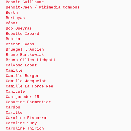
Benoit Guillaume
Benoit-Caen / Wikimedia Commons
Berth
Bertoyas
Bésot
Bob Queyras
Bobette Izoard
Bobika
Brecht Evens
Bruegel l’Ancien
Bruno Bartkowiak
Bruno-Gilles Liebgott
Calypso Lopez
Camille
Camille Burger
Camille Jacquelot
Camille La Force Née
Canicule
Canijasoder 15
Capucine Parmentier
Cardon
Caritte
Caroline Biscarrat
Caroline Sury
Caroline Thirion