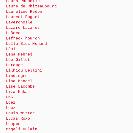
Laura Pandelle
Laure de Châteaubourg
Laureline Redon
Laurent Bugnet
Lavergnolle
Lazare Lazarus
LeBecq
Lefred-Thouron
Leïla Sidi-Mohand
Lémi
Lena Mehrej
Léo Gillet
Lerouge
Lilhiou Bellini
Lindingre
Lisa Mandel
Lise Lacombe
Liza Kaka
LMG
Loez
Loez
Louis Witter
Lucas Roxo
Lumpen
Magali Dulain