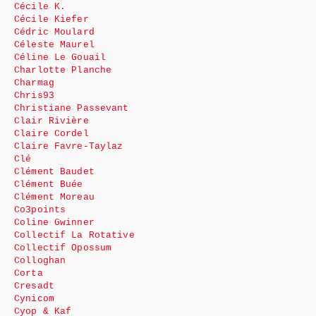
Cécile K.
Cécile Kiefer
Cédric Moulard
Céleste Maurel
Céline Le Gouail
Charlotte Planche
Charmag
Chris93
Christiane Passevant
Clair Rivière
Claire Cordel
Claire Favre-Taylaz
Clé
Clément Baudet
Clément Buée
Clément Moreau
Co3points
Coline Gwinner
Collectif La Rotative
Collectif Opossum
Colloghan
Corta
Cresadt
Cynicom
Cyop & Kaf