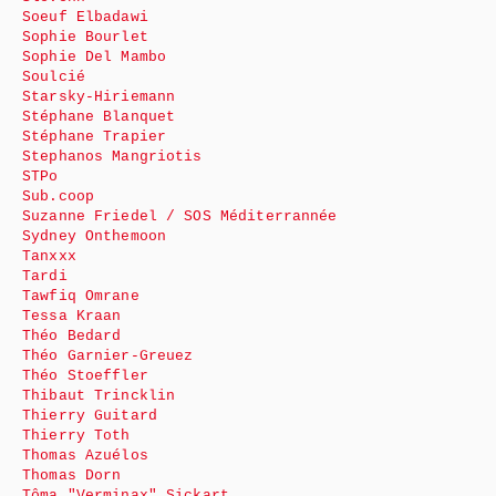
Soeuf Elbadawi
Sophie Bourlet
Sophie Del Mambo
Soulcié
Starsky-Hiriemann
Stéphane Blanquet
Stéphane Trapier
Stephanos Mangriotis
STPo
Sub.coop
Suzanne Friedel / SOS Méditerrannée
Sydney Onthemoon
Tanxxx
Tardi
Tawfiq Omrane
Tessa Kraan
Théo Bedard
Théo Garnier-Greuez
Théo Stoeffler
Thibaut Trincklin
Thierry Guitard
Thierry Toth
Thomas Azuélos
Thomas Dorn
Tôma "Verminax" Sickart