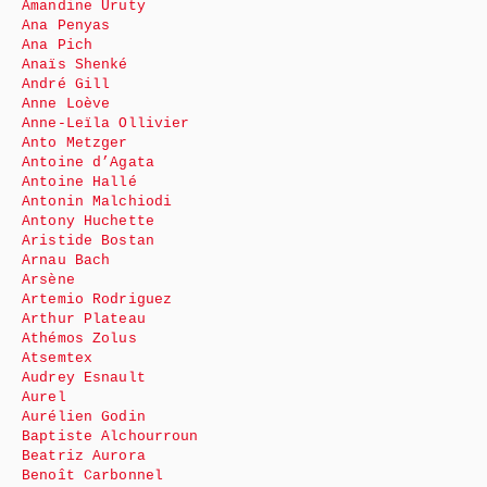
Amandine Uruty
Ana Penyas
Ana Pich
Anaïs Shenké
André Gill
Anne Loève
Anne-Leïla Ollivier
Anto Metzger
Antoine d’Agata
Antoine Hallé
Antonin Malchiodi
Antony Huchette
Aristide Bostan
Arnau Bach
Arsène
Artemio Rodriguez
Arthur Plateau
Athémos Zolus
Atsemtex
Audrey Esnault
Aurel
Aurélien Godin
Baptiste Alchourroun
Beatriz Aurora
Benoît Carbonnel