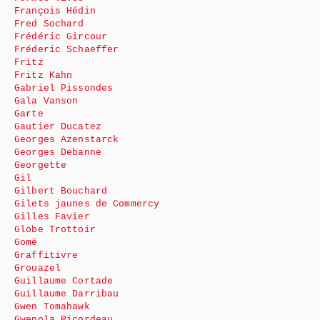
François Hédin
Fred Sochard
Frédéric Gircour
Fréderic Schaeffer
Fritz
Fritz Kahn
Gabriel Pissondes
Gala Vanson
Garte
Gautier Ducatez
Georges Azenstarck
Georges Debanne
Georgette
Gil
Gilbert Bouchard
Gilets jaunes de Commercy
Gilles Favier
Globe Trottoir
Gomé
Graffitivre
Grouazel
Guillaume Cortade
Guillaume Darribau
Gwen Tomahawk
Gwenola Ricordeau