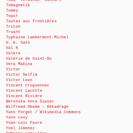
Tomagnetik
Tommy
Topor
Toutes aux frontières
Triton
Truant
Typhaine Lambermont-Michel
U. G. Sato
Val K
Valère
Valérie de Saint-Do
Vera Makina
Victor
Victor Delfim
Victor Leon
Vincent Croguennec
Vincent Lacotte
Vincent Rivière
Weronika Anna Siwiec
Wilfreed Obame – Dékadrage
Yann Forget / Wikimedia Commons
Yann Levy
Yoan-Loïc Faure
Yoel Jimenez