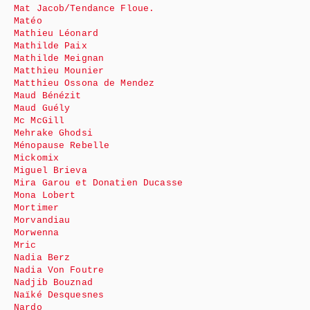
Mat Jacob/Tendance Floue.
Matéo
Mathieu Léonard
Mathilde Paix
Mathilde Meignan
Matthieu Mounier
Matthieu Ossona de Mendez
Maud Bénézit
Maud Guély
Mc McGill
Mehrake Ghodsi
Ménopause Rebelle
Mickomix
Miguel Brieva
Mira Garou et Donatien Ducasse
Mona Lobert
Mortimer
Morvandiau
Morwenna
Mric
Nadia Berz
Nadia Von Foutre
Nadjib Bouznad
Naïké Desquesnes
Nardo