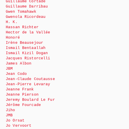
Guillaume Cortade
Guillaume Darribau
Gwen Tomahawk
Gwenola Ricordeau
H. K.
Hassan Richter
Hector de la Vallée
Honoré
Irène Beausejour
Ismail Bentaallah
Ismail Kizil Dogan
Jacques Ristorcelli
James Albon
JBM
Jean Codo
Jean-Claude Coutausse
Jean-Pierre Levaray
Jeanne Frank
Jeanne Pierson
Jeremy Boulard Le Fur
Jérôme Fourcade
Jiho
JMB
Jo Orsat
Jo Vervoort