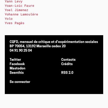
Yann Levy
Yoan-Loïc Faure
Yoel Jimenez
Yohanne Lamoulère
Yolo
Yves Pagès
CQFD, mensuel de critique et d’expérimentation sociales
BP 70054, 13192 Marseille cedex 20
04 91 90 25 04
Twitter
Contacts
Facebook
Crédits
Mastodon
Seenthis
RSS 2.0
Se connecter