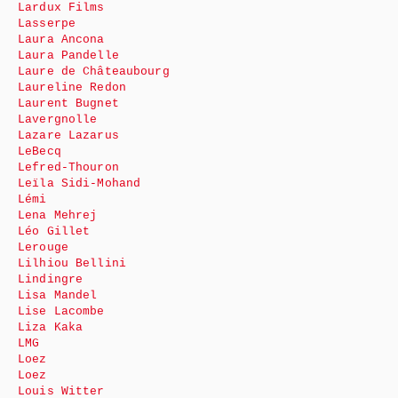
Lardux Films
Lasserpe
Laura Ancona
Laura Pandelle
Laure de Châteaubourg
Laureline Redon
Laurent Bugnet
Lavergnolle
Lazare Lazarus
LeBecq
Lefred-Thouron
Leïla Sidi-Mohand
Lémi
Lena Mehrej
Léo Gillet
Lerouge
Lilhiou Bellini
Lindingre
Lisa Mandel
Lise Lacombe
Liza Kaka
LMG
Loez
Loez
Louis Witter