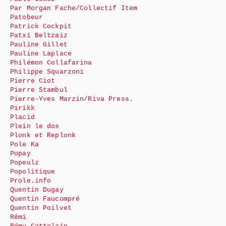
Par Morgan Fache/Collectif Item
Patobeur
Patrick Cockpit
Patxi Beltzaiz
Pauline Gillet
Pauline Laplace
Philémon Collafarina
Philippe Squarzoni
Pierre Ciot
Pierre Stambul
Pierre-Yves Marzin/Riva Press.
Pirikk
Placid
Plein le dos
Plonk et Replonk
Pole Ka
Popay
Popeulz
Popolitique
Prole.info
Quentin Dugay
Quentin Faucompré
Quentin Poilvet
Rémi