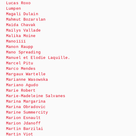
Lucas Roxo
Lumpen
Magali Dulain
Mahmut Bozarslan
Maïda Chavak
Maïlys Vallade
Malika Moine
Manoïïïï
Manon Raupp
Mano Spreading
Manuel et Elodie Laquille.
Marcel Pitu
Marco Mendes
Margaux Wartelle
Marianne Wasowska
Mariano Agudo
Marie Robert
Marie-Madeleine Salvanes
Marina Margarina
Marina Obradovic
Marine Summercity
Marion Esnault
Marion Jdanoff
Martin Barzilai
Martin Viot