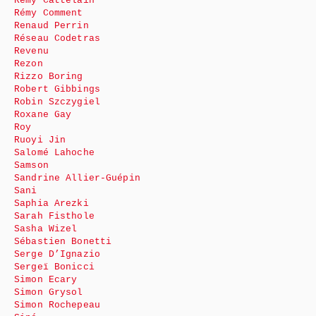
Rémy Cattelain
Rémy Comment
Renaud Perrin
Réseau Codetras
Revenu
Rezon
Rizzo Boring
Robert Gibbings
Robin Szczygiel
Roxane Gay
Roy
Ruoyi Jin
Salomé Lahoche
Samson
Sandrine Allier-Guépin
Sani
Saphia Arezki
Sarah Fisthole
Sasha Wizel
Sébastien Bonetti
Serge D’Ignazio
Sergeï Bonicci
Simon Ecary
Simon Grysol
Simon Rochepeau