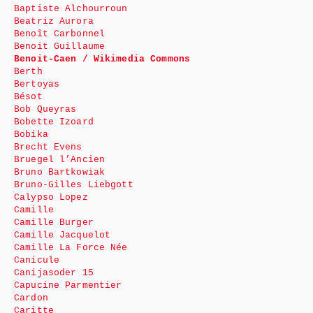
Baptiste Alchourroun
Beatriz Aurora
Benoît Carbonnel
Benoit Guillaume
Benoit-Caen / Wikimedia Commons
Berth
Bertoyas
Bésot
Bob Queyras
Bobette Izoard
Bobika
Brecht Evens
Bruegel l’Ancien
Bruno Bartkowiak
Bruno-Gilles Liebgott
Calypso Lopez
Camille
Camille Burger
Camille Jacquelot
Camille La Force Née
Canicule
Canijasoder 15
Capucine Parmentier
Cardon
Caritte