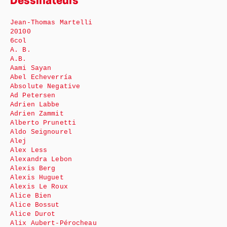
Dessinateurs
Jean-Thomas Martelli
20100
6col
A. B.
A.B.
Aami Sayan
Abel Echeverría
Absolute Negative
Ad Petersen
Adrien Labbe
Adrien Zammit
Alberto Prunetti
Aldo Seignourel
Alej
Alex Less
Alexandra Lebon
Alexis Berg
Alexis Huguet
Alexis Le Roux
Alice Bien
Alice Bossut
Alice Durot
Alix Aubert-Pérocheau