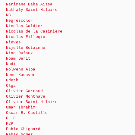
Narimane Baba Aïssa
Nathaly Saint-Hilaire
NC
Negrescolor
Nicolas Caldier
Nicolas de la Casinière
Nicolas Filloqie
Nieves
Nijelle Botainne
Nino Dufaux
Noam Derit
Nodi
Nolwenn Alba
Nono Kadaver
Odeth
Olga
Olivier Garraud
Olivier Monthaye
Olivier Saint-Hilaire
Omar Ibrahim
Oscar B. Castillo
P. F.
P2P
Pablo Chignard
Pablo Gomez