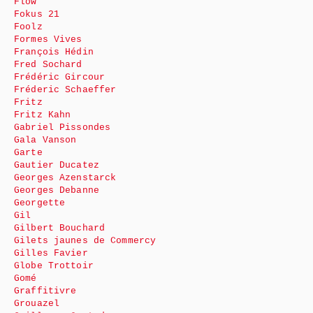
Flow
Fokus 21
Foolz
Formes Vives
François Hédin
Fred Sochard
Frédéric Gircour
Fréderic Schaeffer
Fritz
Fritz Kahn
Gabriel Pissondes
Gala Vanson
Garte
Gautier Ducatez
Georges Azenstarck
Georges Debanne
Georgette
Gil
Gilbert Bouchard
Gilets jaunes de Commercy
Gilles Favier
Globe Trottoir
Gomé
Graffitivre
Grouazel