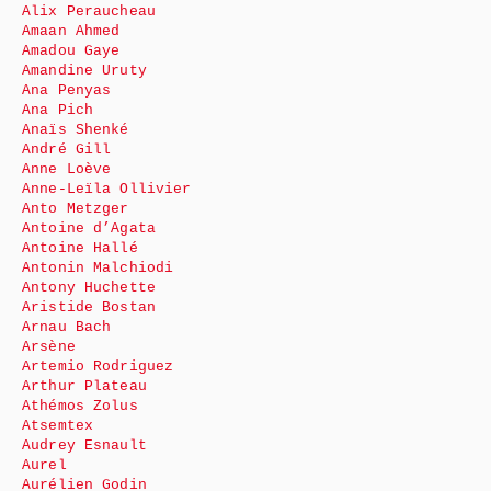
Alix Peraucheau
Amaan Ahmed
Amadou Gaye
Amandine Uruty
Ana Penyas
Ana Pich
Anaïs Shenké
André Gill
Anne Loève
Anne-Leïla Ollivier
Anto Metzger
Antoine d’Agata
Antoine Hallé
Antonin Malchiodi
Antony Huchette
Aristide Bostan
Arnau Bach
Arsène
Artemio Rodriguez
Arthur Plateau
Athémos Zolus
Atsemtex
Audrey Esnault
Aurel
Aurélien Godin