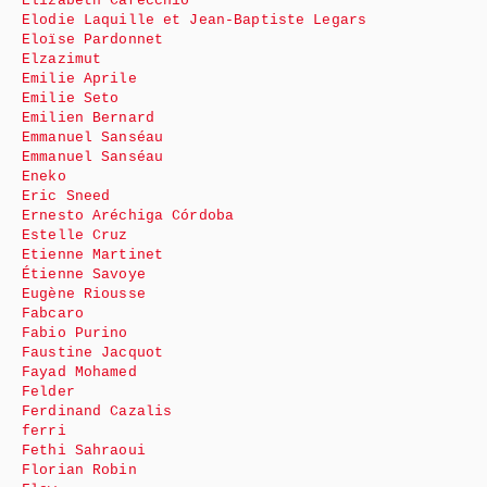
Elizabeth Carecchio
Elodie Laquille et Jean-Baptiste Legars
Eloïse Pardonnet
Elzazimut
Emilie Aprile
Emilie Seto
Emilien Bernard
Emmanuel Sanséau
Emmanuel Sanséau
Eneko
Eric Sneed
Ernesto Aréchiga Córdoba
Estelle Cruz
Etienne Martinet
Étienne Savoye
Eugène Riousse
Fabcaro
Fabio Purino
Faustine Jacquot
Fayad Mohamed
Felder
Ferdinand Cazalis
ferri
Fethi Sahraoui
Florian Robin