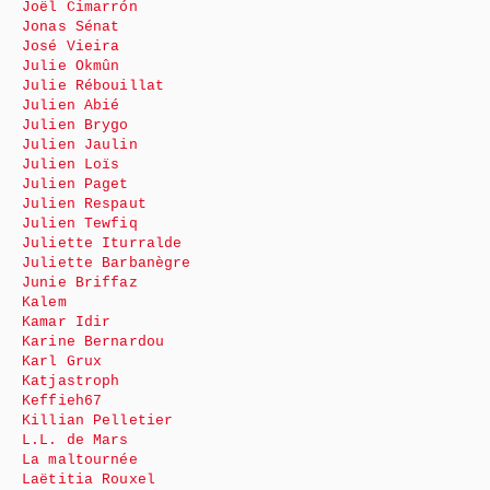
Joël Cimarrón
Jonas Sénat
José Vieira
Julie Okmûn
Julie Rébouillat
Julien Abié
Julien Brygo
Julien Jaulin
Julien Loïs
Julien Paget
Julien Respaut
Julien Tewfiq
Juliette Iturralde
Juliette Barbanègre
Junie Briffaz
Kalem
Kamar Idir
Karine Bernardou
Karl Grux
Katjastroph
Keffieh67
Killian Pelletier
L.L. de Mars
La maltournée
Laëtitia Rouxel