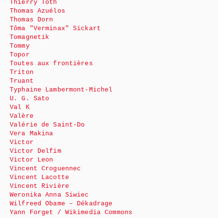
Thierry Toth
Thomas Azuélos
Thomas Dorn
Tôma "Verminax" Sickart
Tomagnetik
Tommy
Topor
Toutes aux frontières
Triton
Truant
Typhaine Lambermont-Michel
U. G. Sato
Val K
Valère
Valérie de Saint-Do
Vera Makina
Victor
Victor Delfim
Victor Leon
Vincent Croguennec
Vincent Lacotte
Vincent Rivière
Weronika Anna Siwiec
Wilfreed Obame – Dékadrage
Yann Forget / Wikimedia Commons