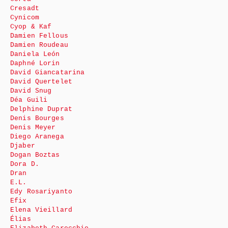
Cresadt
Cynicom
Cyop & Kaf
Damien Fellous
Damien Roudeau
Daniela León
Daphné Lorin
David Giancatarina
David Quertelet
David Snug
Déa Guili
Delphine Duprat
Denis Bourges
Denis Meyer
Diego Aranega
Djaber
Dogan Boztas
Dora D.
Dran
E.L.
Edy Rosariyanto
Efix
Elena Vieillard
Élias