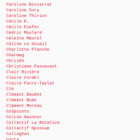
Caroline Biscarrat
Caroline Sury
Caroline Thirion
Cécile K.
Cécile Kiefer
Cédric Moulard
Céleste Maurel
Céline Le Gouail
Charlotte Planche
Charmag
Chris93
Christiane Passevant
Clair Rivière
Claire Cordel
Claire Favre-Taylaz
Clé
Clément Baudet
Clément Buée
Clément Moreau
Co3points
Coline Gwinner
Collectif La Rotative
Collectif Opossum
Colloghan
Corta