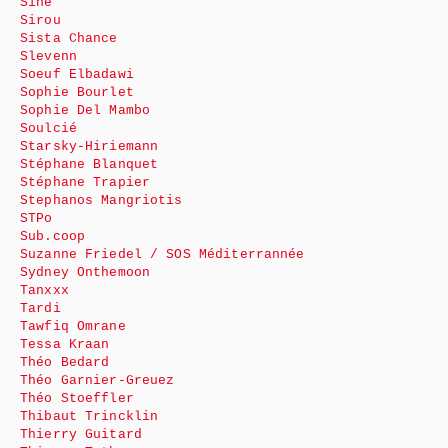
Siné
Sirou
Sista Chance
Slevenn
Soeuf Elbadawi
Sophie Bourlet
Sophie Del Mambo
Soulcié
Starsky-Hiriemann
Stéphane Blanquet
Stéphane Trapier
Stephanos Mangriotis
STPo
Sub.coop
Suzanne Friedel / SOS Méditerrannée
Sydney Onthemoon
Tanxxx
Tardi
Tawfiq Omrane
Tessa Kraan
Théo Bedard
Théo Garnier-Greuez
Théo Stoeffler
Thibaut Trincklin
Thierry Guitard