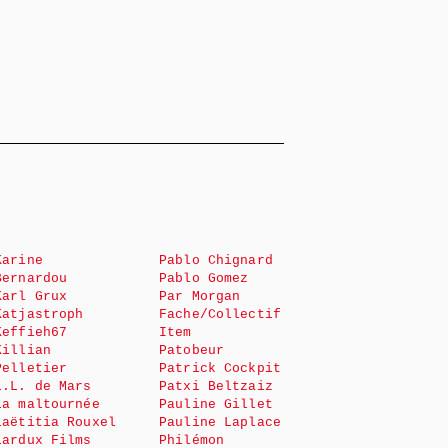
Karine
Pablo Chignard
Bernardou
Pablo Gomez
Karl Grux
Par Morgan
Katjastroph
Fache/Collectif
Keffieh67
Item
Killian
Patobeur
Pelletier
Patrick Cockpit
L.L. de Mars
Patxi Beltzaiz
La maltournée
Pauline Gillet
Laëtitia Rouxel
Pauline Laplace
Lardux Films
Philémon