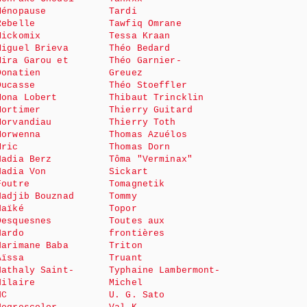
Ménopause
Tardi
Rebelle
Tawfiq Omrane
Mickomix
Tessa Kraan
Miguel Brieva
Théo Bedard
Mira Garou et
Théo Garnier-
Donatien
Greuez
Ducasse
Théo Stoeffler
Mona Lobert
Thibaut Trincklin
Mortimer
Thierry Guitard
Morvandiau
Thierry Toth
Morwenna
Thomas Azuélos
Mric
Thomas Dorn
Nadia Berz
Tôma "Verminax"
Nadia Von
Sickart
Foutre
Tomagnetik
Nadjib Bouznad
Tommy
Naïké
Topor
Desquesnes
Toutes aux
Nardo
frontières
Narimane Baba
Triton
Aïssa
Truant
Nathaly Saint-
Typhaine Lambermont-
Hilaire
Michel
NC
U. G. Sato