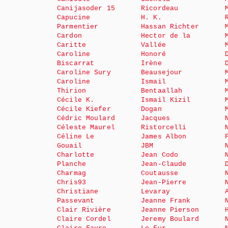
Canijasoder 15
Ricordeau
Capucine
H. K.
Parmentier
Hassan Richter
Cardon
Hector de la
Caritte
Vallée
Caroline
Honoré
Biscarrat
Irène
Caroline Sury
Beausejour
Caroline
Ismail
Thirion
Bentaallah
Cécile K.
Ismail Kizil
Cécile Kiefer
Dogan
Cédric Moulard
Jacques
Céleste Maurel
Ristorcelli
Céline Le
James Albon
Gouail
JBM
Charlotte
Jean Codo
Planche
Jean-Claude
Charmag
Coutausse
Chris93
Jean-Pierre
Christiane
Levaray
Passevant
Jeanne Frank
Clair Rivière
Jeanne Pierson
Claire Cordel
Jeremy Boulard