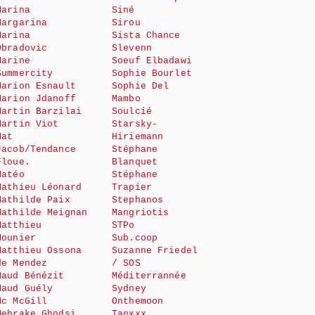
Marina
Siné
Margarina
Sirou
Marina
Sista Chance
Obradovic
Slevenn
Marine
Soeuf Elbadawi
Summercity
Sophie Bourlet
Marion Esnault
Sophie Del
Marion Jdanoff
Mambo
Martin Barzilai
Soulcié
Martin Viot
Starsky-
Mat
Hiriemann
Jacob/Tendance
Stéphane
Floue.
Blanquet
Matéo
Stéphane
Mathieu Léonard
Trapier
Mathilde Paix
Stephanos
Mathilde Meignan
Mangriotis
Matthieu
STPo
Mounier
Sub.coop
Matthieu Ossona
Suzanne Friedel
de Mendez
/ SOS
Maud Bénézit
Méditerrannée
Maud Guély
Sydney
Mc McGill
Onthemoon
Mehrake Ghodsi
Tanxxx