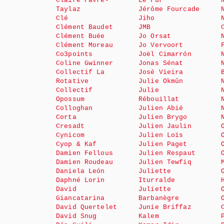
Claire Favre-
Le Fur
Taylaz
Jérôme Fourcade
Clé
Jiho
Clément Baudet
JMB
Clément Buée
Jo Orsat
Clément Moreau
Jo Vervoort
Co3points
Joël Cimarrón
Coline Gwinner
Jonas Sénat
Collectif La
José Vieira
Rotative
Julie Okmûn
Collectif
Julie
Opossum
Rébouillat
Colloghan
Julien Abié
Corta
Julien Brygo
Cresadt
Julien Jaulin
Cynicom
Julien Loïs
Cyop & Kaf
Julien Paget
Damien Fellous
Julien Respaut
Damien Roudeau
Julien Tewfiq
Daniela León
Juliette
Daphné Lorin
Iturralde
David
Juliette
Giancatarina
Barbanègre
David Quertelet
Junie Briffaz
David Snug
Kalem