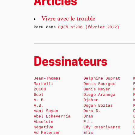
Articles
Vivre avec le trouble
Paru dans
CQFD
n°206 (février 2022)
Dessinateurs
Jean-Thomas
Delphine Duprat
Martelli
Denis Bourges
20100
Denis Meyer
6col
Diego Aranega
A. B.
Djaber
A.B.
Dogan Boztas
Aami Sayan
Dora D.
Abel Echeverría
Dran
Absolute
E.L.
Negative
Edy Rosariyanto
Ad Petersen
Efix