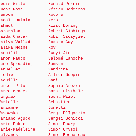
Louis Witter
Renaud Perrin
Lucas Roxo
Réseau Codetras
Lumpen
Revenu
Magali Dulain
Rezon
Mahmut
Rizzo Boring
Bozarslan
Robert Gibbings
Maïda Chavak
Robin Szczygiel
Maïlys Vallade
Roxane Gay
Malika Moine
Roy
Manoïïïï
Ruoyi Jin
Manon Raupp
Salomé Lahoche
Mano Spreading
Samson
Manuel et
Sandrine
Elodie
Allier-Guépin
Laquille.
Sani
Marcel Pitu
Saphia Arezki
Marco Mendes
Sarah Fisthole
Margaux
Sasha Wizel
Wartelle
Sébastien
Marianne
Bonetti
Wasowska
Serge D’Ignazio
Mariano Agudo
Sergeï Bonicci
Marie Robert
Simon Ecary
Marie-Madeleine
Simon Grysol
Salvanes
Simon Rochepeau