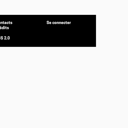
ntacts
Se connecter
édits
S 2.0