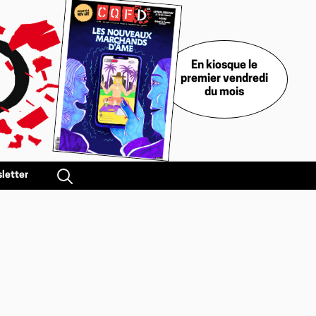
En kiosque le
premier vendredi
du mois
letter