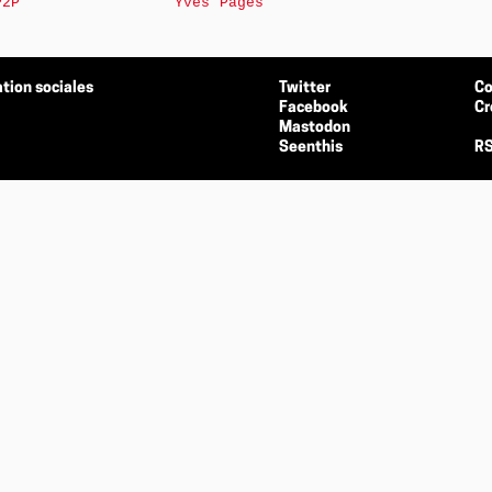
P2P
Yves Pagès
tion sociales
Twitter
Co
Facebook
Cr
Mastodon
Seenthis
RS