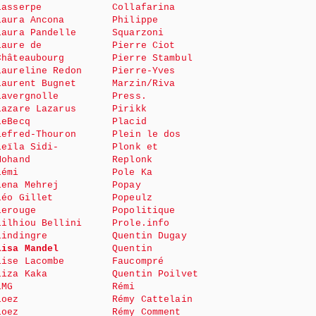
Lasserpe
Collafarina
Laura Ancona
Philippe
Laura Pandelle
Squarzoni
Laure de
Pierre Ciot
Châteaubourg
Pierre Stambul
Laureline Redon
Pierre-Yves
Laurent Bugnet
Marzin/Riva
Lavergnolle
Press.
Lazare Lazarus
Pirikk
LeBecq
Placid
Lefred-Thouron
Plein le dos
Leïla Sidi-
Plonk et
Mohand
Replonk
Lémi
Pole Ka
Lena Mehrej
Popay
Léo Gillet
Popeulz
Lerouge
Popolitique
Lilhiou Bellini
Prole.info
Lindingre
Quentin Dugay
Lisa Mandel
Quentin
Lise Lacombe
Faucompré
Liza Kaka
Quentin Poilvet
LMG
Rémi
Loez
Rémy Cattelain
Loez
Rémy Comment