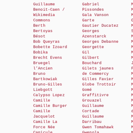
Guillaume
Gabriel
Benoit-Caen /
Pissondes
Wikimedia
Gala Vanson
Commons
Garte
Berth
Gautier Ducatez
Bertoyas
Georges
Bésot
Azenstarck
Bob Queyras
Georges Debanne
Bobette Izoard
Georgette
Bobika
Gil
Brecht Evens
Gilbert
Bruegel
Bouchard
l’Ancien
Gilets jaunes
Bruno
de Commercy
Bartkowiak
Gilles Favier
Bruno-Gilles
Globe Trottoir
Liebgott
Gomé
Calypso Lopez
Graffitivre
Camille
Grouazel
Camille Burger
Guillaume
Camille
Cortade
Jacquelot
Guillaume
Camille La
Darribau
Force Née
Gwen Tomahawk
Canicule
Gwenola