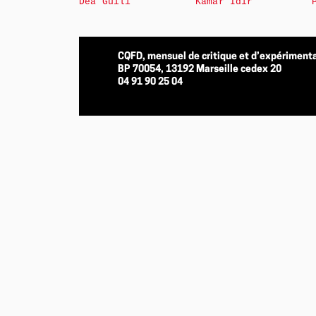
Déa Guili
Kamar Idir
CQFD, mensuel de critique et d’expérimenta
BP 70054, 13192 Marseille cedex 20
04 91 90 25 04