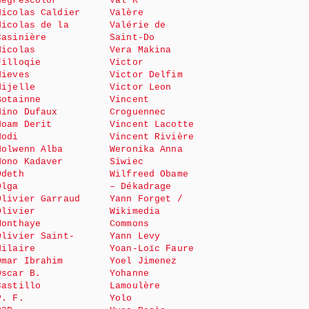
Negrescolor
Val K
Nicolas Caldier
Valère
Nicolas de la
Valérie de
Casinière
Saint-Do
Nicolas
Vera Makina
Filloqie
Victor
Nieves
Victor Delfim
Nijelle
Victor Leon
Botainne
Vincent
Nino Dufaux
Croguennec
Noam Derit
Vincent Lacotte
Nodi
Vincent Rivière
Nolwenn Alba
Weronika Anna
Nono Kadaver
Siwiec
Odeth
Wilfreed Obame
Olga
– Dékadrage
Olivier Garraud
Yann Forget /
Olivier
Wikimedia
Monthaye
Commons
Olivier Saint-
Yann Levy
Hilaire
Yoan-Loïc Faure
Omar Ibrahim
Yoel Jimenez
Oscar B.
Yohanne
Castillo
Lamoulère
P. F.
Yolo