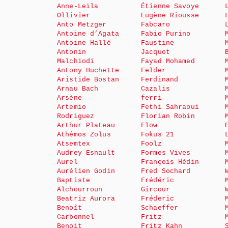
Anne-Leïla
Étienne Savoye
Ollivier
Eugène Riousse
Anto Metzger
Fabcaro
Antoine d’Agata
Fabio Purino
Antoine Hallé
Faustine
Antonin
Jacquot
Malchiodi
Fayad Mohamed
Antony Huchette
Felder
Aristide Bostan
Ferdinand
Arnau Bach
Cazalis
Arsène
ferri
Artemio
Fethi Sahraoui
Rodriguez
Florian Robin
Arthur Plateau
Flow
Athémos Zolus
Fokus 21
Atsemtex
Foolz
Audrey Esnault
Formes Vives
Aurel
François Hédin
Aurélien Godin
Fred Sochard
Baptiste
Frédéric
Alchourroun
Gircour
Beatriz Aurora
Fréderic
Benoît
Schaeffer
Carbonnel
Fritz
Benoit
Fritz Kahn