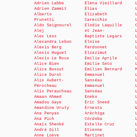
Adrien Labbe
Elena Vieillard
Adrien Zammit
Élias
Alberto
Elizabeth
Prunetti
Carecchio
Aldo Seignourel
Elodie Laquille
Alej
et Jean-
Alex Less
Baptiste Legars
Alexandra Lebon
Eloïse
Alexis Berg
Pardonnet
Alexis Huguet
Elzazimut
Alexis Le Roux
Emilie Aprile
Alice Bien
Emilie Seto
Alice Bossut
Emilien Bernard
Alice Durot
Emmanuel
Alix Aubert-
Sanséau
Pérocheau
Emmanuel
Alix Peraucheau
Sanséau
Amaan Ahmed
Eneko
Amadou Gaye
Eric Sneed
Amandine Uruty
Ernesto
Ana Penyas
Aréchiga
Ana Pich
Córdoba
Anaïs Shenké
Estelle Cruz
André Gill
Etienne
Anne Loève
Martinet