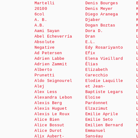
Martelli
Denis Bourges
20100
Denis Meyer
6col
Diego Aranega
A. B.
Djaber
A.B.
Dogan Boztas
Aami Sayan
Dora D.
Abel Echeverría
Dran
Absolute
E.L.
Negative
Edy Rosariyanto
Ad Petersen
Efix
Adrien Labbe
Elena Vieillard
Adrien Zammit
Élias
Alberto
Elizabeth
Prunetti
Carecchio
Aldo Seignourel
Elodie Laquille
Alej
et Jean-
Alex Less
Baptiste Legars
Alexandra Lebon
Eloïse
Alexis Berg
Pardonnet
Alexis Huguet
Elzazimut
Alexis Le Roux
Emilie Aprile
Alice Bien
Emilie Seto
Alice Bossut
Emilien Bernard
Alice Durot
Emmanuel
Alix Aubert-
Sanséau