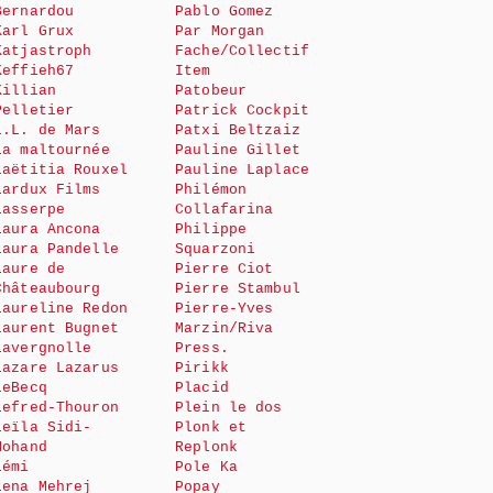
Bernardou
Pablo Gomez
Karl Grux
Par Morgan
Katjastroph
Fache/Collectif
Keffieh67
Item
Killian
Patobeur
Pelletier
Patrick Cockpit
L.L. de Mars
Patxi Beltzaiz
La maltournée
Pauline Gillet
Laëtitia Rouxel
Pauline Laplace
Lardux Films
Philémon
Lasserpe
Collafarina
Laura Ancona
Philippe
Laura Pandelle
Squarzoni
Laure de
Pierre Ciot
Châteaubourg
Pierre Stambul
Laureline Redon
Pierre-Yves
Laurent Bugnet
Marzin/Riva
Lavergnolle
Press.
Lazare Lazarus
Pirikk
LeBecq
Placid
Lefred-Thouron
Plein le dos
Leïla Sidi-
Plonk et
Mohand
Replonk
Lémi
Pole Ka
Lena Mehrej
Popay