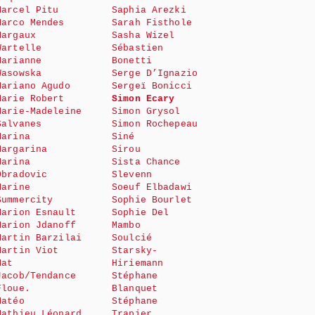
Marcel Pitu
Saphia Arezki
Marco Mendes
Sarah Fisthole
Margaux
Sasha Wizel
Wartelle
Sébastien
Marianne
Bonetti
Wasowska
Serge D’Ignazio
Mariano Agudo
Sergeï Bonicci
Marie Robert
Simon Ecary
Marie-Madeleine
Simon Grysol
Salvanes
Simon Rochepeau
Marina
Siné
Margarina
Sirou
Marina
Sista Chance
Obradovic
Slevenn
Marine
Soeuf Elbadawi
Summercity
Sophie Bourlet
Marion Esnault
Sophie Del
Marion Jdanoff
Mambo
Martin Barzilai
Soulcié
Martin Viot
Starsky-
Mat
Hiriemann
Jacob/Tendance
Stéphane
Floue.
Blanquet
Matéo
Stéphane
Mathieu Léonard
Trapier