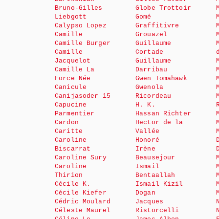
Bruno-Gilles
Globe Trottoir
Liebgott
Gomé
Calypso Lopez
Graffitivre
Camille
Grouazel
Camille Burger
Guillaume
Camille
Cortade
Jacquelot
Guillaume
Camille La
Darribau
Force Née
Gwen Tomahawk
Canicule
Gwenola
Canijasoder 15
Ricordeau
Capucine
H. K.
Parmentier
Hassan Richter
Cardon
Hector de la
Caritte
Vallée
Caroline
Honoré
Biscarrat
Irène
Caroline Sury
Beausejour
Caroline
Ismail
Thirion
Bentaallah
Cécile K.
Ismail Kizil
Cécile Kiefer
Dogan
Cédric Moulard
Jacques
Céleste Maurel
Ristorcelli