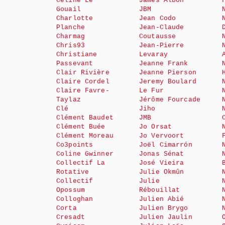
Céline Le
James Albon
Gouail
JBM
Charlotte
Jean Codo
Planche
Jean-Claude
Charmag
Coutausse
Chris93
Jean-Pierre
Christiane
Levaray
Passevant
Jeanne Frank
Clair Rivière
Jeanne Pierson
Claire Cordel
Jeremy Boulard
Claire Favre-
Le Fur
Taylaz
Jérôme Fourcade
Clé
Jiho
Clément Baudet
JMB
Clément Buée
Jo Orsat
Clément Moreau
Jo Vervoort
Co3points
Joël Cimarrón
Coline Gwinner
Jonas Sénat
Collectif La
José Vieira
Rotative
Julie Okmûn
Collectif
Julie
Opossum
Rébouillat
Colloghan
Julien Abié
Corta
Julien Brygo
Cresadt
Julien Jaulin