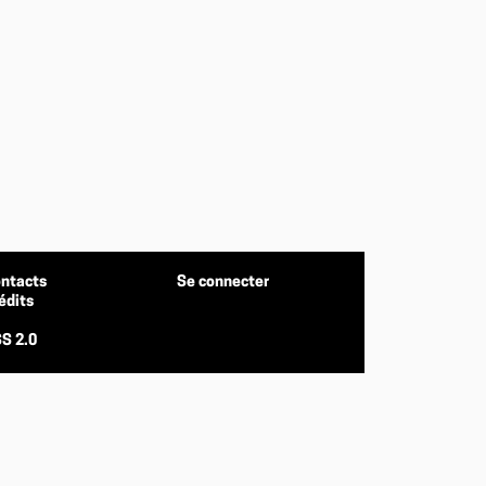
ntacts
Se connecter
édits
S 2.0