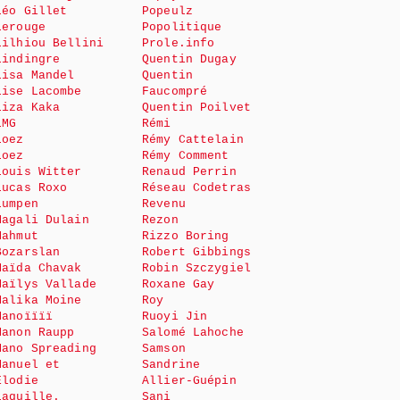
Léo Gillet
Popeulz
Lerouge
Popolitique
Lilhiou Bellini
Prole.info
Lindingre
Quentin Dugay
Lisa Mandel
Quentin
Lise Lacombe
Faucompré
Liza Kaka
Quentin Poilvet
LMG
Rémi
Loez
Rémy Cattelain
Loez
Rémy Comment
Louis Witter
Renaud Perrin
Lucas Roxo
Réseau Codetras
Lumpen
Revenu
Magali Dulain
Rezon
Mahmut
Rizzo Boring
Bozarslan
Robert Gibbings
Maïda Chavak
Robin Szczygiel
Maïlys Vallade
Roxane Gay
Malika Moine
Roy
Manoïïïï
Ruoyi Jin
Manon Raupp
Salomé Lahoche
Mano Spreading
Samson
Manuel et
Sandrine
Elodie
Allier-Guépin
Laquille.
Sani