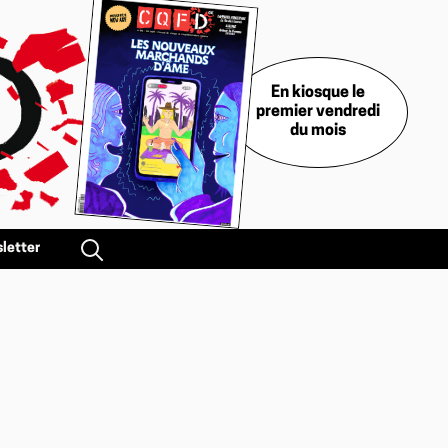
En kiosque le
premier vendredi
du mois
letter