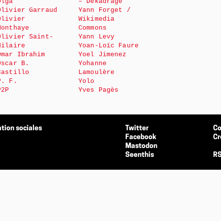
Olga
– Dékadrage
Olivier Garraud
Yann Forget /
Olivier
Wikimedia
Monthaye
Commons
Olivier Saint-
Yann Levy
Hilaire
Yoan-Loïc Faure
Omar Ibrahim
Yoel Jimenez
Oscar B.
Yohanne
Castillo
Lamoulère
P. F.
Yolo
P2P
Yves Pagès
tion sociales
Twitter
Co
Facebook
Cr
Mastodon
Seenthis
RS