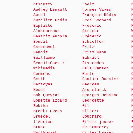
Atsemtex
Foolz
Audrey Esnault
Formes Vives
Aurel
François Hédin
Aurélien Godin
Fred Sochard
Baptiste
Frédéric
Alchourroun
Gircour
Beatriz Aurora
Fréderic
Benoît
Schaeffer
Carbonnel
Fritz
Benoit
Fritz Kahn
Guillaume
Gabriel
Benoit-Caen /
Pissondes
Wikimedia
Gala Vanson
Commons
Garte
Berth
Gautier Ducatez
Bertoyas
Georges
Bésot
Azenstarck
Bob Queyras
Georges Debanne
Bobette Izoard
Georgette
Bobika
Gil
Brecht Evens
Gilbert
Bruegel
Bouchard
l’Ancien
Gilets jaunes
Bruno
de Commercy
Bartkowiak
Gilles Favier