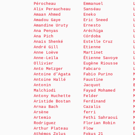
Pérocheau
Emmanuel
Alix Peraucheau
Sanséau
Amaan Ahmed
Eneko
Amadou Gaye
Eric Sneed
Amandine Uruty
Ernesto
Ana Penyas
Aréchiga
Ana Pich
Córdoba
Anaïs Shenké
Estelle Cruz
André Gill
Etienne
Anne Loève
Martinet
Anne-Leïla
Étienne Savoye
Ollivier
Eugène Riousse
Anto Metzger
Fabcaro
Antoine d’Agata
Fabio Purino
Antoine Hallé
Faustine
Antonin
Jacquot
Malchiodi
Fayad Mohamed
Antony Huchette
Felder
Aristide Bostan
Ferdinand
Arnau Bach
Cazalis
Arsène
ferri
Artemio
Fethi Sahraoui
Rodriguez
Florian Robin
Arthur Plateau
Flow
Athémos Zolus
Fokus 21