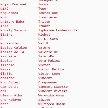
Foutre
Tomagnetik
Nadjib Bouznad
Tommy
Naïké
Topor
Desquesnes
Toutes aux
Nardo
frontières
Narimane Baba
Triton
Aïssa
Truant
Nathaly Saint-
Typhaine Lambermont-
Hilaire
Michel
NC
U. G. Sato
Negrescolor
Val K
Nicolas Caldier
Valère
Nicolas de la
Valérie de
Casinière
Saint-Do
Nicolas
Vera Makina
Filloqie
Victor
Nieves
Victor Delfim
Nijelle
Victor Leon
Botainne
Vincent
Nino Dufaux
Croguennec
Noam Derit
Vincent Lacotte
Nodi
Vincent Rivière
Nolwenn Alba
Weronika Anna
Nono Kadaver
Siwiec
Odeth
Wilfreed Obame