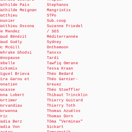
Mathilde Paix
Stephanos
Mathilde Meignan
Mangriotis
Matthieu
STPo
Mounier
Sub.coop
Matthieu Ossona
Suzanne Friedel
de Mendez
/ SOS
Maud Bénézit
Méditerrannée
Maud Guély
Sydney
Mc McGill
Onthemoon
Mehrake Ghodsi
Tanxxx
Ménopause
Tardi
Rebelle
Tawfiq Omrane
Mickomix
Tessa Kraan
Miguel Brieva
Théo Bedard
Mira Garou et
Théo Garnier-
Donatien
Greuez
Ducasse
Théo Stoeffler
Mona Lobert
Thibaut Trincklin
Mortimer
Thierry Guitard
Morvandiau
Thierry Toth
Morwenna
Thomas Azuélos
Mric
Thomas Dorn
Nadia Berz
Tôma "Verminax"
Nadia Von
Sickart