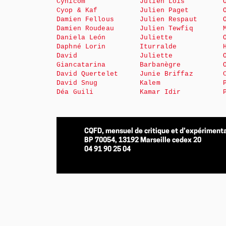
Cynicom
Julien Loïs
Cyop & Kaf
Julien Paget
Damien Fellous
Julien Respaut
Damien Roudeau
Julien Tewfiq
Daniela León
Juliette
Daphné Lorin
Iturralde
David
Juliette
Giancatarina
Barbanègre
David Quertelet
Junie Briffaz
David Snug
Kalem
Déa Guili
Kamar Idir
CQFD, mensuel de critique et d’expérimenta
BP 70054, 13192 Marseille cedex 20
04 91 90 25 04