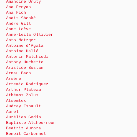
Amandine Uruty
Ana Penyas
Ana Pich
Anaïs Shenké
André Gill
Anne Loève
Anne-Leïla Ollivier
Anto Metzger
Antoine d’Agata
Antoine Hallé
Antonin Malchiodi
Antony Huchette
Aristide Bostan
Arnau Bach
Arsène
Artemio Rodriguez
Arthur Plateau
Athémos Zolus
Atsemtex
Audrey Esnault
Aurel
Aurélien Godin
Baptiste Alchourroun
Beatriz Aurora
Benoît Carbonnel