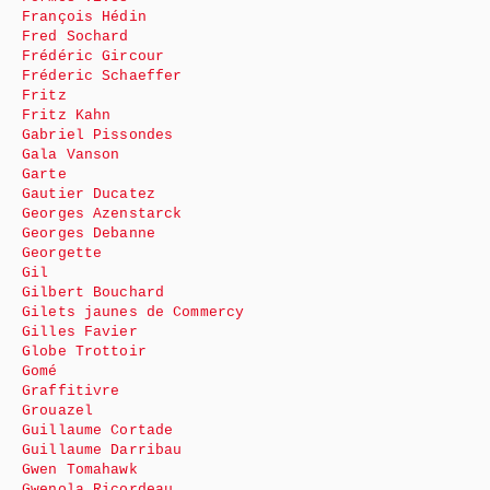
François Hédin
Fred Sochard
Frédéric Gircour
Fréderic Schaeffer
Fritz
Fritz Kahn
Gabriel Pissondes
Gala Vanson
Garte
Gautier Ducatez
Georges Azenstarck
Georges Debanne
Georgette
Gil
Gilbert Bouchard
Gilets jaunes de Commercy
Gilles Favier
Globe Trottoir
Gomé
Graffitivre
Grouazel
Guillaume Cortade
Guillaume Darribau
Gwen Tomahawk
Gwenola Ricordeau