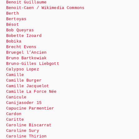
Benoit Guillaume
Benoit-Caen / Wikimedia Commons
Berth
Bertoyas
Bésot
Bob Queyras
Bobette Izoard
Bobika
Brecht Evens
Bruegel l’Ancien
Bruno Bartkowiak
Bruno-Gilles Liebgott
Calypso Lopez
Camille
Camille Burger
Camille Jacquelot
Camille La Force Née
Canicule
Canijasoder 15
Capucine Parmentier
Cardon
Caritte
Caroline Biscarrat
Caroline Sury
Caroline Thirion