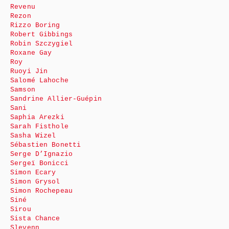
Revenu
Rezon
Rizzo Boring
Robert Gibbings
Robin Szczygiel
Roxane Gay
Roy
Ruoyi Jin
Salomé Lahoche
Samson
Sandrine Allier-Guépin
Sani
Saphia Arezki
Sarah Fisthole
Sasha Wizel
Sébastien Bonetti
Serge D’Ignazio
Sergeï Bonicci
Simon Ecary
Simon Grysol
Simon Rochepeau
Siné
Sirou
Sista Chance
Slevenn