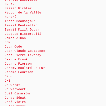
H. K.
Hassan Richter
Hector de la Vallée
Honoré
Irène Beausejour
Ismail Bentaallah
Ismail Kizil Dogan
Jacques Ristorcelli
James Albon
JBM
Jean Codo
Jean-Claude Coutausse
Jean-Pierre Levaray
Jeanne Frank
Jeanne Pierson
Jeremy Boulard Le Fur
Jérôme Fourcade
Jiho
JMB
Jo Orsat
Jo Vervoort
Joël Cimarrón
Jonas Sénat
José Vieira