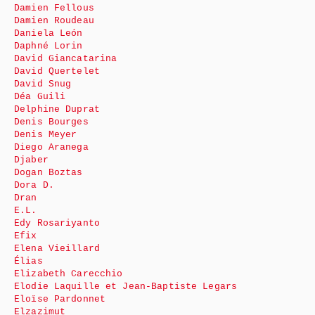
Damien Fellous
Damien Roudeau
Daniela León
Daphné Lorin
David Giancatarina
David Quertelet
David Snug
Déa Guili
Delphine Duprat
Denis Bourges
Denis Meyer
Diego Aranega
Djaber
Dogan Boztas
Dora D.
Dran
E.L.
Edy Rosariyanto
Efix
Elena Vieillard
Élias
Elizabeth Carecchio
Elodie Laquille et Jean-Baptiste Legars
Eloïse Pardonnet
Elzazimut