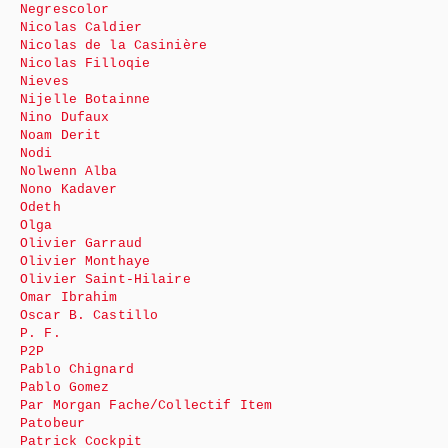
Negrescolor
Nicolas Caldier
Nicolas de la Casinière
Nicolas Filloqie
Nieves
Nijelle Botainne
Nino Dufaux
Noam Derit
Nodi
Nolwenn Alba
Nono Kadaver
Odeth
Olga
Olivier Garraud
Olivier Monthaye
Olivier Saint-Hilaire
Omar Ibrahim
Oscar B. Castillo
P. F.
P2P
Pablo Chignard
Pablo Gomez
Par Morgan Fache/Collectif Item
Patobeur
Patrick Cockpit