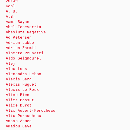
20100
6col
A. B.
A.B.
Aami Sayan
Abel Echeverría
Absolute Negative
Ad Petersen
Adrien Labbe
Adrien Zammit
Alberto Prunetti
Aldo Seignourel
Alej
Alex Less
Alexandra Lebon
Alexis Berg
Alexis Huguet
Alexis Le Roux
Alice Bien
Alice Bossut
Alice Durot
Alix Aubert-Pérocheau
Alix Peraucheau
Amaan Ahmed
Amadou Gaye