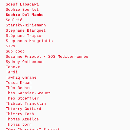
Soeuf Elbadawi
Sophie Bourlet
Sophie Del Mambo
Soulcié
Starsky-Hiriemann
Stéphane Blanquet
Stéphane Trapier
Stephanos Mangriotis
STPo
Sub.coop
Suzanne Friedel / SOS Méditerrannée
Sydney Onthemoon
Tanxxx
Tardi
Tawfiq Omrane
Tessa Kraan
Théo Bedard
Théo Garnier-Greuez
Théo Stoeffler
Thibaut Trincklin
Thierry Guitard
Thierry Toth
Thomas Azuélos
Thomas Dorn
Tôma "Verminax" Sickart