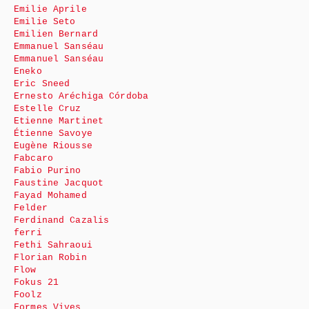
Emilie Aprile
Emilie Seto
Emilien Bernard
Emmanuel Sanséau
Emmanuel Sanséau
Eneko
Eric Sneed
Ernesto Aréchiga Córdoba
Estelle Cruz
Etienne Martinet
Étienne Savoye
Eugène Riousse
Fabcaro
Fabio Purino
Faustine Jacquot
Fayad Mohamed
Felder
Ferdinand Cazalis
ferri
Fethi Sahraoui
Florian Robin
Flow
Fokus 21
Foolz
Formes Vives