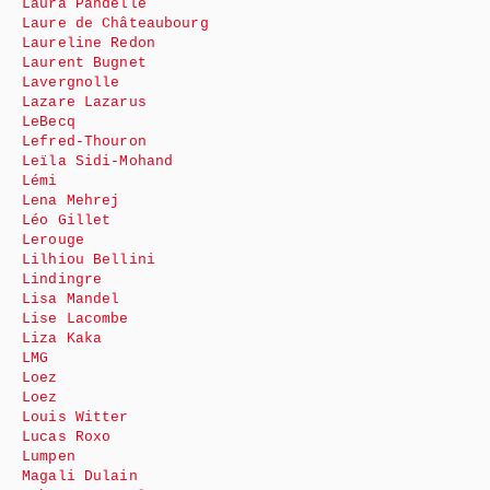
Laura Pandelle
Laure de Châteaubourg
Laureline Redon
Laurent Bugnet
Lavergnolle
Lazare Lazarus
LeBecq
Lefred-Thouron
Leïla Sidi-Mohand
Lémi
Lena Mehrej
Léo Gillet
Lerouge
Lilhiou Bellini
Lindingre
Lisa Mandel
Lise Lacombe
Liza Kaka
LMG
Loez
Loez
Louis Witter
Lucas Roxo
Lumpen
Magali Dulain