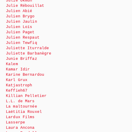
Julie Okmûn
Julie Rébouillat
Julien Abié
Julien Brygo
Julien Jaulin
Julien Loïs
Julien Paget
Julien Respaut
Julien Tewfiq
Juliette Iturralde
Juliette Barbanègre
Junie Briffaz
Kalem
Kamar Idir
Karine Bernardou
Karl Grux
Katjastroph
Keffieh67
Killian Pelletier
L.L. de Mars
La maltournée
Laëtitia Rouxel
Lardux Films
Lasserpe
Laura Ancona