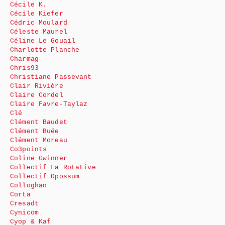
Cécile K.
Cécile Kiefer
Cédric Moulard
Céleste Maurel
Céline Le Gouail
Charlotte Planche
Charmag
Chris93
Christiane Passevant
Clair Rivière
Claire Cordel
Claire Favre-Taylaz
Clé
Clément Baudet
Clément Buée
Clément Moreau
Co3points
Coline Gwinner
Collectif La Rotative
Collectif Opossum
Colloghan
Corta
Cresadt
Cynicom
Cyop & Kaf