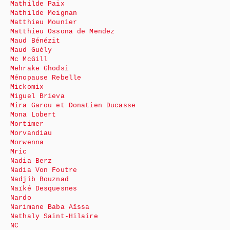
Mathilde Paix
Mathilde Meignan
Matthieu Mounier
Matthieu Ossona de Mendez
Maud Bénézit
Maud Guély
Mc McGill
Mehrake Ghodsi
Ménopause Rebelle
Mickomix
Miguel Brieva
Mira Garou et Donatien Ducasse
Mona Lobert
Mortimer
Morvandiau
Morwenna
Mric
Nadia Berz
Nadia Von Foutre
Nadjib Bouznad
Naïké Desquesnes
Nardo
Narimane Baba Aïssa
Nathaly Saint-Hilaire
NC