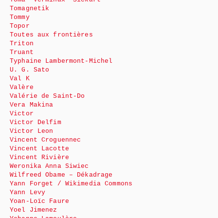
Tomagnetik
Tommy
Topor
Toutes aux frontières
Triton
Truant
Typhaine Lambermont-Michel
U. G. Sato
Val K
Valère
Valérie de Saint-Do
Vera Makina
Victor
Victor Delfim
Victor Leon
Vincent Croguennec
Vincent Lacotte
Vincent Rivière
Weronika Anna Siwiec
Wilfreed Obame – Dékadrage
Yann Forget / Wikimedia Commons
Yann Levy
Yoan-Loïc Faure
Yoel Jimenez