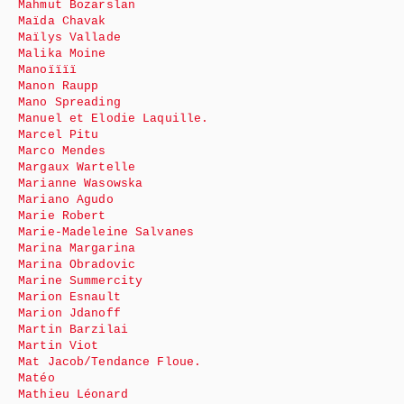
Mahmut Bozarslan
Maïda Chavak
Maïlys Vallade
Malika Moine
Manoïïïï
Manon Raupp
Mano Spreading
Manuel et Elodie Laquille.
Marcel Pitu
Marco Mendes
Margaux Wartelle
Marianne Wasowska
Mariano Agudo
Marie Robert
Marie-Madeleine Salvanes
Marina Margarina
Marina Obradovic
Marine Summercity
Marion Esnault
Marion Jdanoff
Martin Barzilai
Martin Viot
Mat Jacob/Tendance Floue.
Matéo
Mathieu Léonard