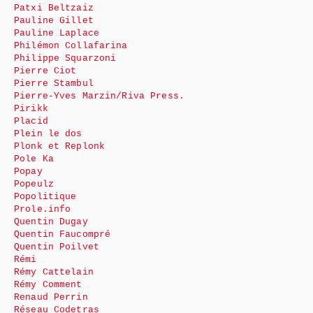
Patxi Beltzaiz
Pauline Gillet
Pauline Laplace
Philémon Collafarina
Philippe Squarzoni
Pierre Ciot
Pierre Stambul
Pierre-Yves Marzin/Riva Press.
Pirikk
Placid
Plein le dos
Plonk et Replonk
Pole Ka
Popay
Popeulz
Popolitique
Prole.info
Quentin Dugay
Quentin Faucompré
Quentin Poilvet
Rémi
Rémy Cattelain
Rémy Comment
Renaud Perrin
Réseau Codetras