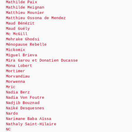
Mathilde Paix
Mathilde Meignan
Matthieu Mounier
Matthieu Ossona de Mendez
Maud Bénézit
Maud Guély
Mc McGill
Mehrake Ghodsi
Ménopause Rebelle
Mickomix
Miguel Brieva
Mira Garou et Donatien Ducasse
Mona Lobert
Mortimer
Morvandiau
Morwenna
Mric
Nadia Berz
Nadia Von Foutre
Nadjib Bouznad
Naïké Desquesnes
Nardo
Narimane Baba Aïssa
Nathaly Saint-Hilaire
NC