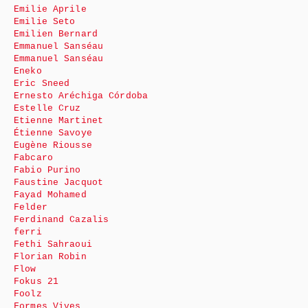
Emilie Aprile
Emilie Seto
Emilien Bernard
Emmanuel Sanséau
Emmanuel Sanséau
Eneko
Eric Sneed
Ernesto Aréchiga Córdoba
Estelle Cruz
Etienne Martinet
Étienne Savoye
Eugène Riousse
Fabcaro
Fabio Purino
Faustine Jacquot
Fayad Mohamed
Felder
Ferdinand Cazalis
ferri
Fethi Sahraoui
Florian Robin
Flow
Fokus 21
Foolz
Formes Vives