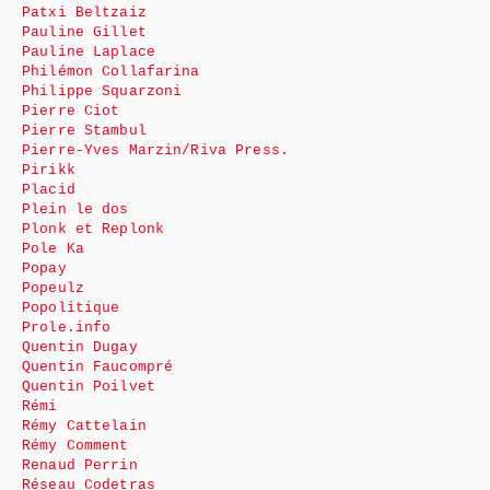
Patxi Beltzaiz
Pauline Gillet
Pauline Laplace
Philémon Collafarina
Philippe Squarzoni
Pierre Ciot
Pierre Stambul
Pierre-Yves Marzin/Riva Press.
Pirikk
Placid
Plein le dos
Plonk et Replonk
Pole Ka
Popay
Popeulz
Popolitique
Prole.info
Quentin Dugay
Quentin Faucompré
Quentin Poilvet
Rémi
Rémy Cattelain
Rémy Comment
Renaud Perrin
Réseau Codetras