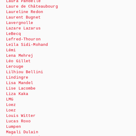
Laura Pandelle
Laure de Châteaubourg
Laureline Redon
Laurent Bugnet
Lavergnolle
Lazare Lazarus
LeBecq
Lefred-Thouron
Leïla Sidi-Mohand
Lémi
Lena Mehrej
Léo Gillet
Lerouge
Lilhiou Bellini
Lindingre
Lisa Mandel
Lise Lacombe
Liza Kaka
LMG
Loez
Loez
Louis Witter
Lucas Roxo
Lumpen
Magali Dulain