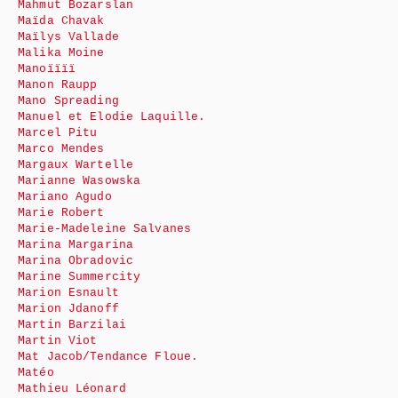
Mahmut Bozarslan
Maïda Chavak
Maïlys Vallade
Malika Moine
Manoïïïï
Manon Raupp
Mano Spreading
Manuel et Elodie Laquille.
Marcel Pitu
Marco Mendes
Margaux Wartelle
Marianne Wasowska
Mariano Agudo
Marie Robert
Marie-Madeleine Salvanes
Marina Margarina
Marina Obradovic
Marine Summercity
Marion Esnault
Marion Jdanoff
Martin Barzilai
Martin Viot
Mat Jacob/Tendance Floue.
Matéo
Mathieu Léonard