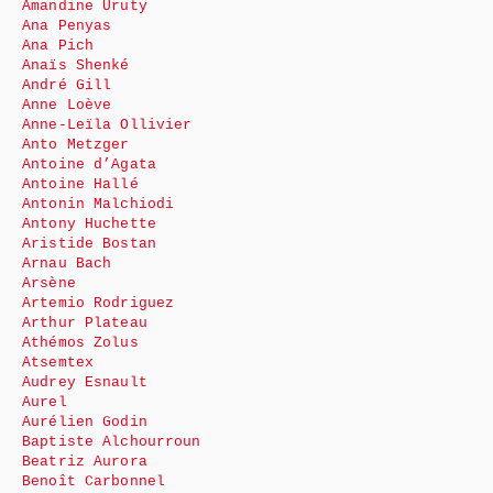
Amandine Uruty
Ana Penyas
Ana Pich
Anaïs Shenké
André Gill
Anne Loève
Anne-Leïla Ollivier
Anto Metzger
Antoine d’Agata
Antoine Hallé
Antonin Malchiodi
Antony Huchette
Aristide Bostan
Arnau Bach
Arsène
Artemio Rodriguez
Arthur Plateau
Athémos Zolus
Atsemtex
Audrey Esnault
Aurel
Aurélien Godin
Baptiste Alchourroun
Beatriz Aurora
Benoît Carbonnel