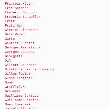
François Hédin
Fred Sochard
Frédéric Gircour
Fréderic Schaeffer
Fritz
Fritz Kahn
Gabriel Pissondes
Gala Vanson
Garte
Gautier Ducatez
Georges Azenstarck
Georges Debanne
Georgette
Gil
Gilbert Bouchard
Gilets jaunes de Commercy
Gilles Favier
Globe Trottoir
Gomé
Graffitivre
Grouazel
Guillaume Cortade
Guillaume Darribau
Gwen Tomahawk
Gwenola Ricordeau