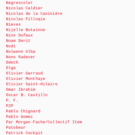
Negrescolor
Nicolas Caldier
Nicolas de la Casinière
Nicolas Filloqie
Nieves
Nijelle Botainne
Nino Dufaux
Noam Derit
Nodi
Nolwenn Alba
Nono Kadaver
Odeth
Olga
Olivier Garraud
Olivier Monthaye
Olivier Saint-Hilaire
Omar Ibrahim
Oscar B. Castillo
P. F.
P2P
Pablo Chignard
Pablo Gomez
Par Morgan Fache/Collectif Item
Patobeur
Patrick Cockpit