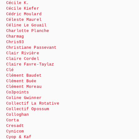
Cécile K.
Cécile Kiefer
Cédric Moulard
Céleste Maurel
Céline Le Gouail
Charlotte Planche
Charmag
Chris93
Christiane Passevant
Clair Rivière
Claire Cordel
Claire Favre-Taylaz
Clé
Clément Baudet
Clément Buée
Clément Moreau
Co3points
Coline Gwinner
Collectif La Rotative
Collectif Opossum
Colloghan
Corta
Cresadt
Cynicom
Cyop & Kaf