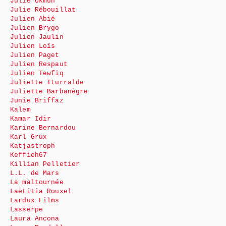
Julie Okmûn
Julie Rébouillat
Julien Abié
Julien Brygo
Julien Jaulin
Julien Loïs
Julien Paget
Julien Respaut
Julien Tewfiq
Juliette Iturralde
Juliette Barbanègre
Junie Briffaz
Kalem
Kamar Idir
Karine Bernardou
Karl Grux
Katjastroph
Keffieh67
Killian Pelletier
L.L. de Mars
La maltournée
Laëtitia Rouxel
Lardux Films
Lasserpe
Laura Ancona