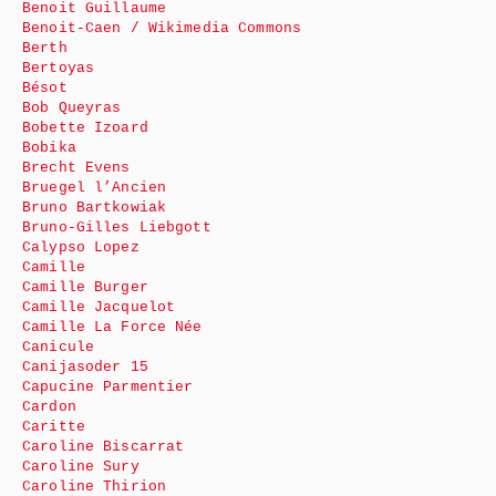
Benoit Guillaume
Benoit-Caen / Wikimedia Commons
Berth
Bertoyas
Bésot
Bob Queyras
Bobette Izoard
Bobika
Brecht Evens
Bruegel l’Ancien
Bruno Bartkowiak
Bruno-Gilles Liebgott
Calypso Lopez
Camille
Camille Burger
Camille Jacquelot
Camille La Force Née
Canicule
Canijasoder 15
Capucine Parmentier
Cardon
Caritte
Caroline Biscarrat
Caroline Sury
Caroline Thirion