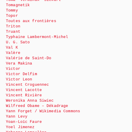
Tomagnetik
Tommy
Topor
Toutes aux frontières
Triton
Truant
Typhaine Lambermont-Michel
U. G. Sato
Val K
Valère
Valérie de Saint-Do
Vera Makina
Victor
Victor Delfim
Victor Leon
Vincent Croguennec
Vincent Lacotte
Vincent Rivière
Weronika Anna Siwiec
Wilfreed Obame – Dékadrage
Yann Forget / Wikimedia Commons
Yann Levy
Yoan-Loïc Faure
Yoel Jimenez