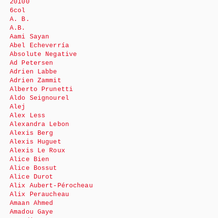
20100
6col
A. B.
A.B.
Aami Sayan
Abel Echeverría
Absolute Negative
Ad Petersen
Adrien Labbe
Adrien Zammit
Alberto Prunetti
Aldo Seignourel
Alej
Alex Less
Alexandra Lebon
Alexis Berg
Alexis Huguet
Alexis Le Roux
Alice Bien
Alice Bossut
Alice Durot
Alix Aubert-Pérocheau
Alix Peraucheau
Amaan Ahmed
Amadou Gaye