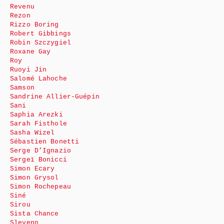
Revenu
Rezon
Rizzo Boring
Robert Gibbings
Robin Szczygiel
Roxane Gay
Roy
Ruoyi Jin
Salomé Lahoche
Samson
Sandrine Allier-Guépin
Sani
Saphia Arezki
Sarah Fisthole
Sasha Wizel
Sébastien Bonetti
Serge D’Ignazio
Sergeï Bonicci
Simon Ecary
Simon Grysol
Simon Rochepeau
Siné
Sirou
Sista Chance
Slevenn