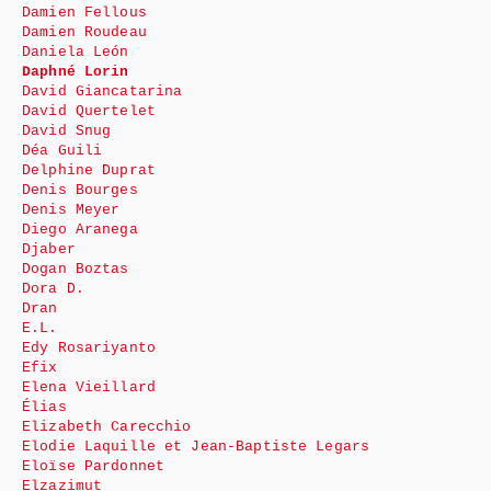
Damien Fellous
Damien Roudeau
Daniela León
Daphné Lorin
David Giancatarina
David Quertelet
David Snug
Déa Guili
Delphine Duprat
Denis Bourges
Denis Meyer
Diego Aranega
Djaber
Dogan Boztas
Dora D.
Dran
E.L.
Edy Rosariyanto
Efix
Elena Vieillard
Élias
Elizabeth Carecchio
Elodie Laquille et Jean-Baptiste Legars
Eloïse Pardonnet
Elzazimut