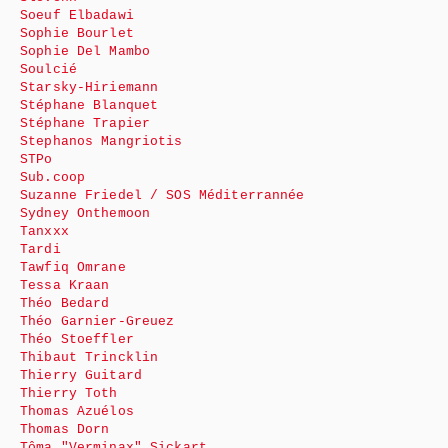
Soeuf Elbadawi
Sophie Bourlet
Sophie Del Mambo
Soulcié
Starsky-Hiriemann
Stéphane Blanquet
Stéphane Trapier
Stephanos Mangriotis
STPo
Sub.coop
Suzanne Friedel / SOS Méditerrannée
Sydney Onthemoon
Tanxxx
Tardi
Tawfiq Omrane
Tessa Kraan
Théo Bedard
Théo Garnier-Greuez
Théo Stoeffler
Thibaut Trincklin
Thierry Guitard
Thierry Toth
Thomas Azuélos
Thomas Dorn
Tôma "Verminax" Sickart