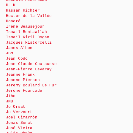
H. K.
Hassan Richter
Hector de la Vallée
Honoré
Irène Beausejour
Ismail Bentaallah
Ismail Kizil Dogan
Jacques Ristorcelli
James Albon
JBM
Jean Codo
Jean-Claude Coutausse
Jean-Pierre Levaray
Jeanne Frank
Jeanne Pierson
Jeremy Boulard Le Fur
Jérôme Fourcade
Jiho
JMB
Jo Orsat
Jo Vervoort
Joël Cimarrón
Jonas Sénat
José Vieira