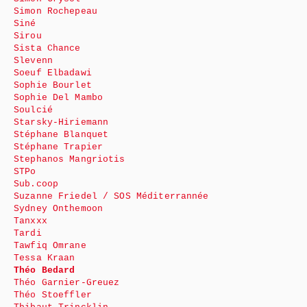
Simon Rochepeau
Siné
Sirou
Sista Chance
Slevenn
Soeuf Elbadawi
Sophie Bourlet
Sophie Del Mambo
Soulcié
Starsky-Hiriemann
Stéphane Blanquet
Stéphane Trapier
Stephanos Mangriotis
STPo
Sub.coop
Suzanne Friedel / SOS Méditerrannée
Sydney Onthemoon
Tanxxx
Tardi
Tawfiq Omrane
Tessa Kraan
Théo Bedard
Théo Garnier-Greuez
Théo Stoeffler