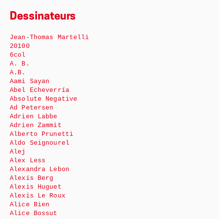
Dessinateurs
Jean-Thomas Martelli
20100
6col
A. B.
A.B.
Aami Sayan
Abel Echeverría
Absolute Negative
Ad Petersen
Adrien Labbe
Adrien Zammit
Alberto Prunetti
Aldo Seignourel
Alej
Alex Less
Alexandra Lebon
Alexis Berg
Alexis Huguet
Alexis Le Roux
Alice Bien
Alice Bossut