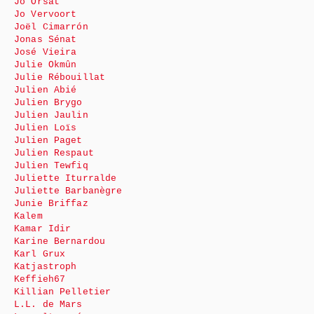
Jo Orsat
Jo Vervoort
Joël Cimarrón
Jonas Sénat
José Vieira
Julie Okmûn
Julie Rébouillat
Julien Abié
Julien Brygo
Julien Jaulin
Julien Loïs
Julien Paget
Julien Respaut
Julien Tewfiq
Juliette Iturralde
Juliette Barbanègre
Junie Briffaz
Kalem
Kamar Idir
Karine Bernardou
Karl Grux
Katjastroph
Keffieh67
Killian Pelletier
L.L. de Mars