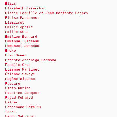
Élias
Elizabeth Carecchio
Elodie Laquille et Jean-Baptiste Legars
Eloïse Pardonnet
Elzazimut
Emilie Aprile
Emilie Seto
Emilien Bernard
Emmanuel Sanséau
Emmanuel Sanséau
Eneko
Eric Sneed
Ernesto Aréchiga Córdoba
Estelle Cruz
Etienne Martinet
Étienne Savoye
Eugène Riousse
Fabcaro
Fabio Purino
Faustine Jacquot
Fayad Mohamed
Felder
Ferdinand Cazalis
ferri
Fethi Sahraoui