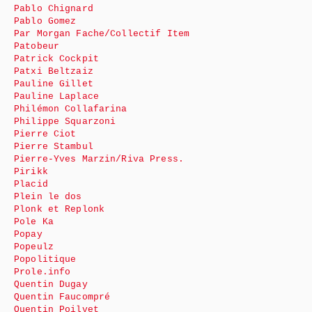
Pablo Chignard
Pablo Gomez
Par Morgan Fache/Collectif Item
Patobeur
Patrick Cockpit
Patxi Beltzaiz
Pauline Gillet
Pauline Laplace
Philémon Collafarina
Philippe Squarzoni
Pierre Ciot
Pierre Stambul
Pierre-Yves Marzin/Riva Press.
Pirikk
Placid
Plein le dos
Plonk et Replonk
Pole Ka
Popay
Popeulz
Popolitique
Prole.info
Quentin Dugay
Quentin Faucompré
Quentin Poilvet