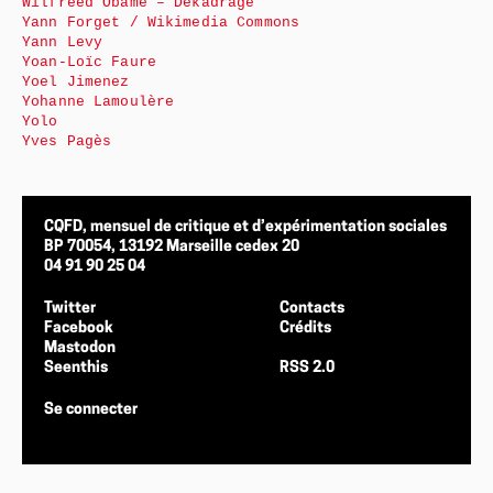
Wilfreed Obame – Dékadrage
Yann Forget / Wikimedia Commons
Yann Levy
Yoan-Loïc Faure
Yoel Jimenez
Yohanne Lamoulère
Yolo
Yves Pagès
CQFD, mensuel de critique et d’expérimentation sociales
BP 70054, 13192 Marseille cedex 20
04 91 90 25 04
Twitter
Contacts
Facebook
Crédits
Mastodon
Seenthis
RSS 2.0
Se connecter