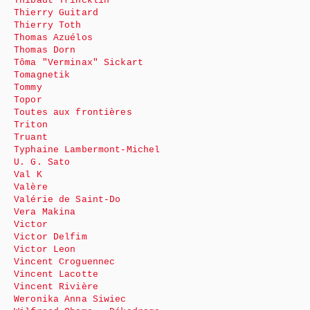
Thibaut Trincklin
Thierry Guitard
Thierry Toth
Thomas Azuélos
Thomas Dorn
Tôma "Verminax" Sickart
Tomagnetik
Tommy
Topor
Toutes aux frontières
Triton
Truant
Typhaine Lambermont-Michel
U. G. Sato
Val K
Valère
Valérie de Saint-Do
Vera Makina
Victor
Victor Delfim
Victor Leon
Vincent Croguennec
Vincent Lacotte
Vincent Rivière
Weronika Anna Siwiec