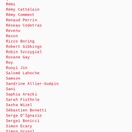
Rémi
Rémy Cattelain
Rémy Comment
Renaud Perrin
Réseau Codetras
Revenu
Rezon
Rizzo Boring
Robert Gibbings
Robin Szczygiel
Roxane Gay
Roy
Ruoyi Jin
Salomé Lahoche
Samson
Sandrine Allier-Guépin
Sani
Saphia Arezki
Sarah Fisthole
Sasha Wizel
Sébastien Bonetti
Serge D’Ignazio
Sergeï Bonicci
Simon Ecary
Simon Grysol