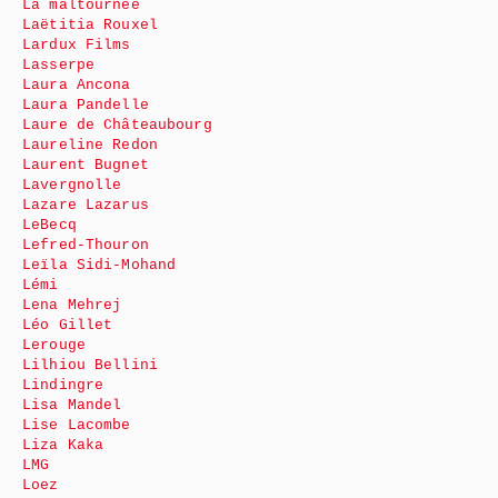
La maltournée
Laëtitia Rouxel
Lardux Films
Lasserpe
Laura Ancona
Laura Pandelle
Laure de Châteaubourg
Laureline Redon
Laurent Bugnet
Lavergnolle
Lazare Lazarus
LeBecq
Lefred-Thouron
Leïla Sidi-Mohand
Lémi
Lena Mehrej
Léo Gillet
Lerouge
Lilhiou Bellini
Lindingre
Lisa Mandel
Lise Lacombe
Liza Kaka
LMG
Loez