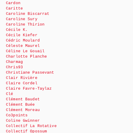
Cardon
Caritte
Caroline Biscarrat
Caroline Sury
Caroline Thirion
Cécile K.
Cécile Kiefer
Cédric Moulard
Céleste Maurel
Céline Le Gouail
Charlotte Planche
Charmag
Chris93
Christiane Passevant
Clair Rivière
Claire Cordel
Claire Favre-Taylaz
Clé
Clément Baudet
Clément Buée
Clément Moreau
Co3points
Coline Gwinner
Collectif La Rotative
Collectif Opossum