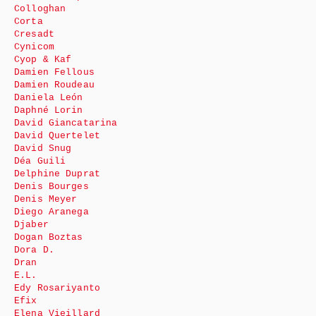
Colloghan
Corta
Cresadt
Cynicom
Cyop & Kaf
Damien Fellous
Damien Roudeau
Daniela León
Daphné Lorin
David Giancatarina
David Quertelet
David Snug
Déa Guili
Delphine Duprat
Denis Bourges
Denis Meyer
Diego Aranega
Djaber
Dogan Boztas
Dora D.
Dran
E.L.
Edy Rosariyanto
Efix
Elena Vieillard