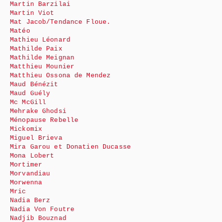
Martin Barzilai
Martin Viot
Mat Jacob/Tendance Floue.
Matéo
Mathieu Léonard
Mathilde Paix
Mathilde Meignan
Matthieu Mounier
Matthieu Ossona de Mendez
Maud Bénézit
Maud Guély
Mc McGill
Mehrake Ghodsi
Ménopause Rebelle
Mickomix
Miguel Brieva
Mira Garou et Donatien Ducasse
Mona Lobert
Mortimer
Morvandiau
Morwenna
Mric
Nadia Berz
Nadia Von Foutre
Nadjib Bouznad