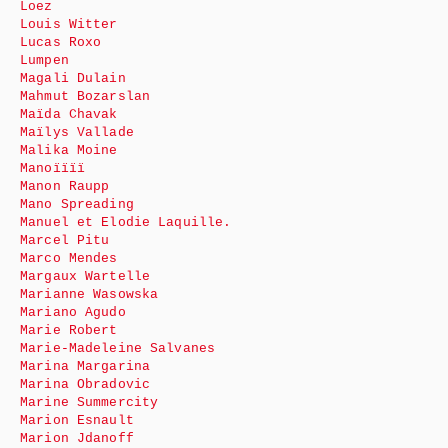
Loez
Louis Witter
Lucas Roxo
Lumpen
Magali Dulain
Mahmut Bozarslan
Maïda Chavak
Maïlys Vallade
Malika Moine
Manoïïïï
Manon Raupp
Mano Spreading
Manuel et Elodie Laquille.
Marcel Pitu
Marco Mendes
Margaux Wartelle
Marianne Wasowska
Mariano Agudo
Marie Robert
Marie-Madeleine Salvanes
Marina Margarina
Marina Obradovic
Marine Summercity
Marion Esnault
Marion Jdanoff