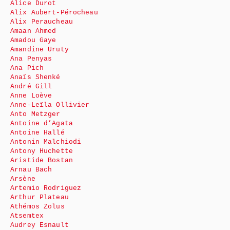
Alice Durot
Alix Aubert-Pérocheau
Alix Peraucheau
Amaan Ahmed
Amadou Gaye
Amandine Uruty
Ana Penyas
Ana Pich
Anaïs Shenké
André Gill
Anne Loève
Anne-Leïla Ollivier
Anto Metzger
Antoine d’Agata
Antoine Hallé
Antonin Malchiodi
Antony Huchette
Aristide Bostan
Arnau Bach
Arsène
Artemio Rodriguez
Arthur Plateau
Athémos Zolus
Atsemtex
Audrey Esnault