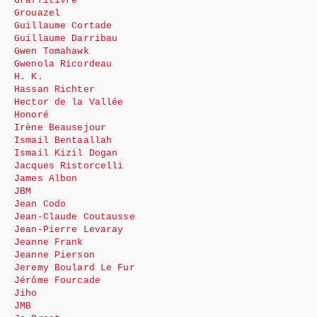
Graffitivre
Grouazel
Guillaume Cortade
Guillaume Darribau
Gwen Tomahawk
Gwenola Ricordeau
H. K.
Hassan Richter
Hector de la Vallée
Honoré
Irène Beausejour
Ismail Bentaallah
Ismail Kizil Dogan
Jacques Ristorcelli
James Albon
JBM
Jean Codo
Jean-Claude Coutausse
Jean-Pierre Levaray
Jeanne Frank
Jeanne Pierson
Jeremy Boulard Le Fur
Jérôme Fourcade
Jiho
JMB