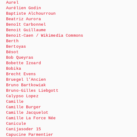
Aurel
Aurélien Godin
Baptiste Alchourroun
Beatriz Aurora
Benoît Carbonnel
Benoit Guillaume
Benoit-Caen / Wikimedia Commons
Berth
Bertoyas
Bésot
Bob Queyras
Bobette Izoard
Bobika
Brecht Evens
Bruegel l’Ancien
Bruno Bartkowiak
Bruno-Gilles Liebgott
Calypso Lopez
Camille
Camille Burger
Camille Jacquelot
Camille La Force Née
Canicule
Canijasoder 15
Capucine Parmentier