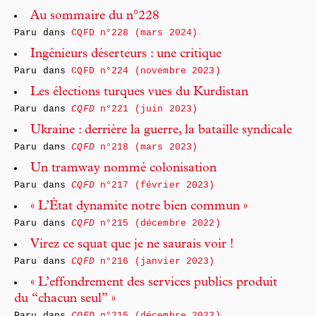
Au sommaire du n°228
Paru dans
CQFD n°228 (mars 2024)
Ingénieurs déserteurs : une critique
Paru dans
CQFD n°224 (novembre 2023)
Les élections turques vues du Kurdistan
Paru dans
CQFD
n°221 (juin 2023)
Ukraine : derrière la guerre, la bataille syndicale
Paru dans
CQFD
n°218 (mars 2023)
Un tramway nommé colonisation
Paru dans
CQFD
n°217 (février 2023)
« L’État dynamite notre bien commun »
Paru dans
CQFD
n°215 (décembre 2022)
Virez ce squat que je ne saurais voir !
Paru dans
CQFD
n°216 (janvier 2023)
« L’effondrement des services publics produit
du “chacun seul” »
Paru dans
CQFD
n°215 (décembre 2022)