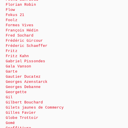
Florian Robin
Flow
Fokus 21
Foolz
Formes Vives
François Hédin
Fred Sochard
Frédéric Gircour
Fréderic Schaeffer
Fritz
Fritz Kahn
Gabriel Pissondes
Gala Vanson
Garte
Gautier Ducatez
Georges Azenstarck
Georges Debanne
Georgette
Gil
Gilbert Bouchard
Gilets jaunes de Commercy
Gilles Favier
Globe Trottoir
Gomé