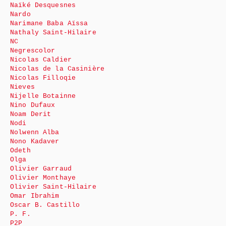
Naïké Desquesnes
Nardo
Narimane Baba Aïssa
Nathaly Saint-Hilaire
NC
Negrescolor
Nicolas Caldier
Nicolas de la Casinière
Nicolas Filloqie
Nieves
Nijelle Botainne
Nino Dufaux
Noam Derit
Nodi
Nolwenn Alba
Nono Kadaver
Odeth
Olga
Olivier Garraud
Olivier Monthaye
Olivier Saint-Hilaire
Omar Ibrahim
Oscar B. Castillo
P. F.
P2P