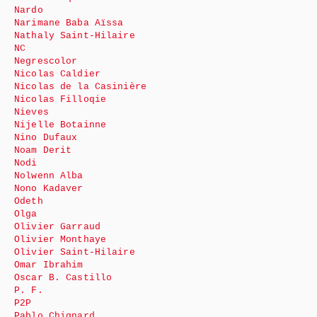
Nardo
Narimane Baba Aïssa
Nathaly Saint-Hilaire
NC
Negrescolor
Nicolas Caldier
Nicolas de la Casinière
Nicolas Filloqie
Nieves
Nijelle Botainne
Nino Dufaux
Noam Derit
Nodi
Nolwenn Alba
Nono Kadaver
Odeth
Olga
Olivier Garraud
Olivier Monthaye
Olivier Saint-Hilaire
Omar Ibrahim
Oscar B. Castillo
P. F.
P2P
Pablo Chignard