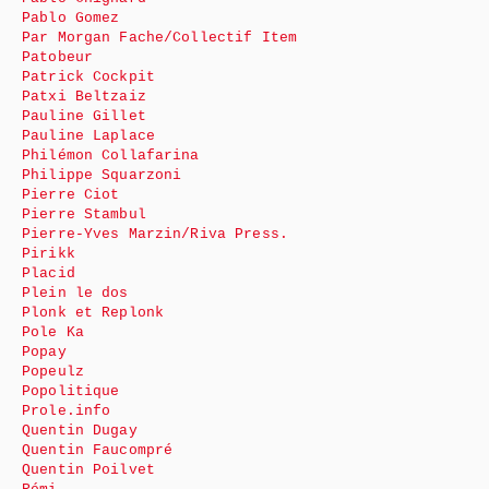
Pablo Gomez
Par Morgan Fache/Collectif Item
Patobeur
Patrick Cockpit
Patxi Beltzaiz
Pauline Gillet
Pauline Laplace
Philémon Collafarina
Philippe Squarzoni
Pierre Ciot
Pierre Stambul
Pierre-Yves Marzin/Riva Press.
Pirikk
Placid
Plein le dos
Plonk et Replonk
Pole Ka
Popay
Popeulz
Popolitique
Prole.info
Quentin Dugay
Quentin Faucompré
Quentin Poilvet