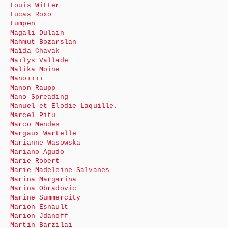
Louis Witter
Lucas Roxo
Lumpen
Magali Dulain
Mahmut Bozarslan
Maïda Chavak
Maïlys Vallade
Malika Moine
Manoïïïï
Manon Raupp
Mano Spreading
Manuel et Elodie Laquille.
Marcel Pitu
Marco Mendes
Margaux Wartelle
Marianne Wasowska
Mariano Agudo
Marie Robert
Marie-Madeleine Salvanes
Marina Margarina
Marina Obradovic
Marine Summercity
Marion Esnault
Marion Jdanoff
Martin Barzilai