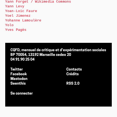
Yann Forget / Wikimedia Commons
Yann Levy
Yoan-Loïc Faure
Yoel Jimenez
Yohanne Lamoulère
Yolo
Yves Pagès
CQFD, mensuel de critique et d’expérimentation sociales
BP 70054, 13192 Marseille cedex 20
04 91 90 25 04
Twitter
Contacts
Facebook
Crédits
Mastodon
Seenthis
RSS 2.0
Se connecter