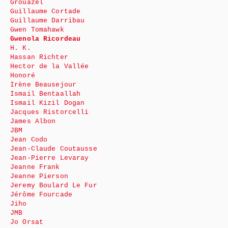
Grouazel
Guillaume Cortade
Guillaume Darribau
Gwen Tomahawk
Gwenola Ricordeau
H. K.
Hassan Richter
Hector de la Vallée
Honoré
Irène Beausejour
Ismail Bentaallah
Ismail Kizil Dogan
Jacques Ristorcelli
James Albon
JBM
Jean Codo
Jean-Claude Coutausse
Jean-Pierre Levaray
Jeanne Frank
Jeanne Pierson
Jeremy Boulard Le Fur
Jérôme Fourcade
Jiho
JMB
Jo Orsat