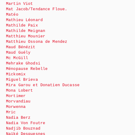
Martin Viot
Mat Jacob/Tendance Floue.
Matéo
Mathieu Léonard
Mathilde Paix
Mathilde Meignan
Matthieu Mounier
Matthieu Ossona de Mendez
Maud Bénézit
Maud Guély
Mc McGill
Mehrake Ghodsi
Ménopause Rebelle
Mickomix
Miguel Brieva
Mira Garou et Donatien Ducasse
Mona Lobert
Mortimer
Morvandiau
Morwenna
Mric
Nadia Berz
Nadia Von Foutre
Nadjib Bouznad
Naïké Desquesnes