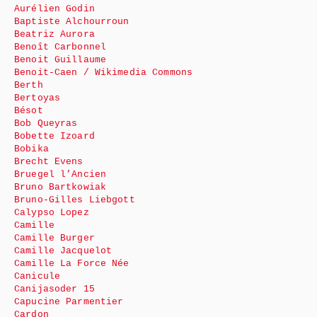
Aurélien Godin
Baptiste Alchourroun
Beatriz Aurora
Benoît Carbonnel
Benoit Guillaume
Benoit-Caen / Wikimedia Commons
Berth
Bertoyas
Bésot
Bob Queyras
Bobette Izoard
Bobika
Brecht Evens
Bruegel l’Ancien
Bruno Bartkowiak
Bruno-Gilles Liebgott
Calypso Lopez
Camille
Camille Burger
Camille Jacquelot
Camille La Force Née
Canicule
Canijasoder 15
Capucine Parmentier
Cardon