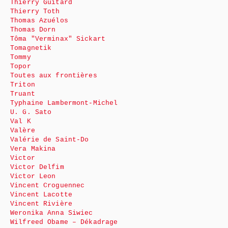
Thierry Guitard
Thierry Toth
Thomas Azuélos
Thomas Dorn
Tôma "Verminax" Sickart
Tomagnetik
Tommy
Topor
Toutes aux frontières
Triton
Truant
Typhaine Lambermont-Michel
U. G. Sato
Val K
Valère
Valérie de Saint-Do
Vera Makina
Victor
Victor Delfim
Victor Leon
Vincent Croguennec
Vincent Lacotte
Vincent Rivière
Weronika Anna Siwiec
Wilfreed Obame – Dékadrage