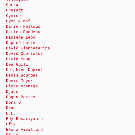
Corta
Cresadt
Cynicom
Cyop & Kaf
Damien Fellous
Damien Roudeau
Daniela León
Daphné Lorin
David Giancatarina
David Quertelet
David Snug
Déa Guili
Delphine Duprat
Denis Bourges
Denis Meyer
Diego Aranega
Djaber
Dogan Boztas
Dora D.
Dran
E.L.
Edy Rosariyanto
Efix
Elena Vieillard