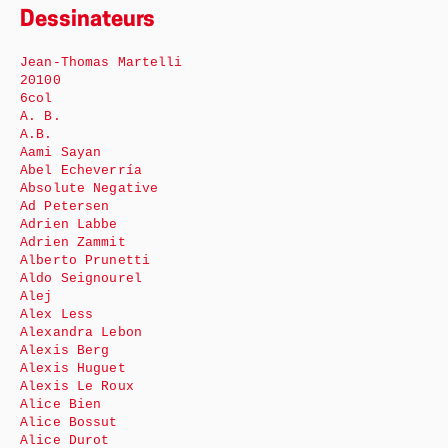
Dessinateurs
Jean-Thomas Martelli
20100
6col
A. B.
A.B.
Aami Sayan
Abel Echeverría
Absolute Negative
Ad Petersen
Adrien Labbe
Adrien Zammit
Alberto Prunetti
Aldo Seignourel
Alej
Alex Less
Alexandra Lebon
Alexis Berg
Alexis Huguet
Alexis Le Roux
Alice Bien
Alice Bossut
Alice Durot