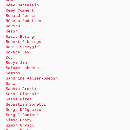
Rémi
Rémy Cattelain
Rémy Comment
Renaud Perrin
Réseau Codetras
Revenu
Rezon
Rizzo Boring
Robert Gibbings
Robin Szczygiel
Roxane Gay
Roy
Ruoyi Jin
Salomé Lahoche
Samson
Sandrine Allier-Guépin
Sani
Saphia Arezki
Sarah Fisthole
Sasha Wizel
Sébastien Bonetti
Serge D’Ignazio
Sergeï Bonicci
Simon Ecary
Simon Grysol