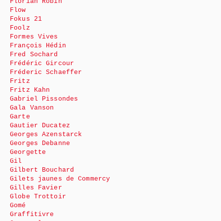
Florian Robin
Flow
Fokus 21
Foolz
Formes Vives
François Hédin
Fred Sochard
Frédéric Gircour
Fréderic Schaeffer
Fritz
Fritz Kahn
Gabriel Pissondes
Gala Vanson
Garte
Gautier Ducatez
Georges Azenstarck
Georges Debanne
Georgette
Gil
Gilbert Bouchard
Gilets jaunes de Commercy
Gilles Favier
Globe Trottoir
Gomé
Graffitivre