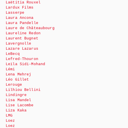
Laëtitia Rouxel
Lardux Films
Lasserpe
Laura Ancona
Laura Pandelle
Laure de Châteaubourg
Laureline Redon
Laurent Bugnet
Lavergnolle
Lazare Lazarus
LeBecq
Lefred-Thouron
Leïla Sidi-Mohand
Lémi
Lena Mehrej
Léo Gillet
Lerouge
Lilhiou Bellini
Lindingre
Lisa Mandel
Lise Lacombe
Liza Kaka
LMG
Loez
Loez