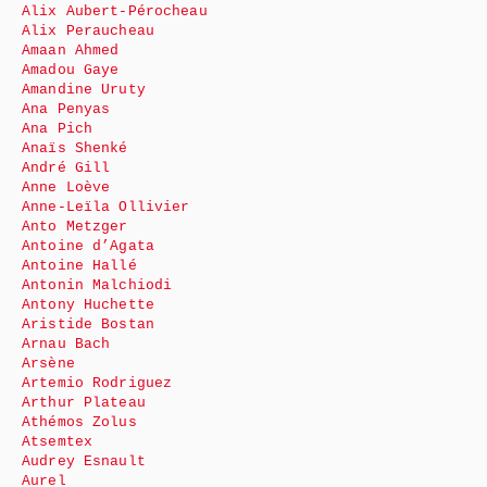
Alix Aubert-Pérocheau
Alix Peraucheau
Amaan Ahmed
Amadou Gaye
Amandine Uruty
Ana Penyas
Ana Pich
Anaïs Shenké
André Gill
Anne Loève
Anne-Leïla Ollivier
Anto Metzger
Antoine d’Agata
Antoine Hallé
Antonin Malchiodi
Antony Huchette
Aristide Bostan
Arnau Bach
Arsène
Artemio Rodriguez
Arthur Plateau
Athémos Zolus
Atsemtex
Audrey Esnault
Aurel