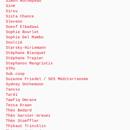
Simon Rochepeau
Siné
Sirou
Sista Chance
Slevenn
Soeuf Elbadawi
Sophie Bourlet
Sophie Del Mambo
Soulcié
Starsky-Hiriemann
Stéphane Blanquet
Stéphane Trapier
Stephanos Mangriotis
STPo
Sub.coop
Suzanne Friedel / SOS Méditerrannée
Sydney Onthemoon
Tanxxx
Tardi
Tawfiq Omrane
Tessa Kraan
Théo Bedard
Théo Garnier-Greuez
Théo Stoeffler
Thibaut Trincklin