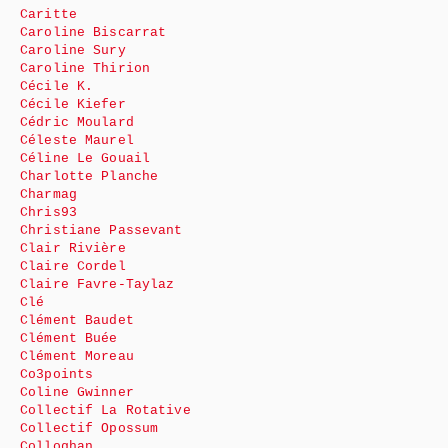
Caritte
Caroline Biscarrat
Caroline Sury
Caroline Thirion
Cécile K.
Cécile Kiefer
Cédric Moulard
Céleste Maurel
Céline Le Gouail
Charlotte Planche
Charmag
Chris93
Christiane Passevant
Clair Rivière
Claire Cordel
Claire Favre-Taylaz
Clé
Clément Baudet
Clément Buée
Clément Moreau
Co3points
Coline Gwinner
Collectif La Rotative
Collectif Opossum
Colloghan