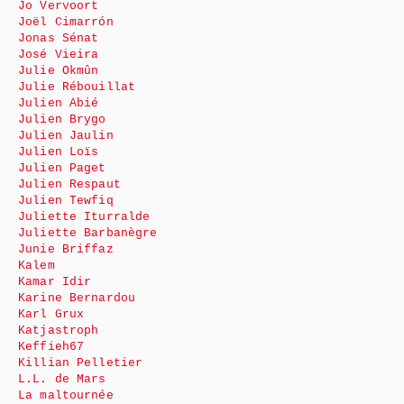
Jo Vervoort
Joël Cimarrón
Jonas Sénat
José Vieira
Julie Okmûn
Julie Rébouillat
Julien Abié
Julien Brygo
Julien Jaulin
Julien Loïs
Julien Paget
Julien Respaut
Julien Tewfiq
Juliette Iturralde
Juliette Barbanègre
Junie Briffaz
Kalem
Kamar Idir
Karine Bernardou
Karl Grux
Katjastroph
Keffieh67
Killian Pelletier
L.L. de Mars
La maltournée