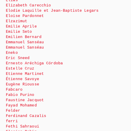
Élias
Elizabeth Carecchio
Elodie Laquille et Jean-Baptiste Legars
Eloïse Pardonnet
Elzazimut
Emilie Aprile
Emilie Seto
Emilien Bernard
Emmanuel Sanséau
Emmanuel Sanséau
Eneko
Eric Sneed
Ernesto Aréchiga Córdoba
Estelle Cruz
Etienne Martinet
Étienne Savoye
Eugène Riousse
Fabcaro
Fabio Purino
Faustine Jacquot
Fayad Mohamed
Felder
Ferdinand Cazalis
ferri
Fethi Sahraoui