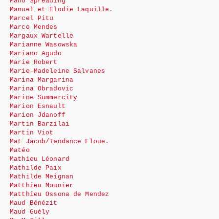
Mano Spreading
Manuel et Elodie Laquille.
Marcel Pitu
Marco Mendes
Margaux Wartelle
Marianne Wasowska
Mariano Agudo
Marie Robert
Marie-Madeleine Salvanes
Marina Margarina
Marina Obradovic
Marine Summercity
Marion Esnault
Marion Jdanoff
Martin Barzilai
Martin Viot
Mat Jacob/Tendance Floue.
Matéo
Mathieu Léonard
Mathilde Paix
Mathilde Meignan
Matthieu Mounier
Matthieu Ossona de Mendez
Maud Bénézit
Maud Guély