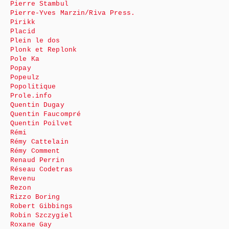
Pierre Stambul
Pierre-Yves Marzin/Riva Press.
Pirikk
Placid
Plein le dos
Plonk et Replonk
Pole Ka
Popay
Popeulz
Popolitique
Prole.info
Quentin Dugay
Quentin Faucompré
Quentin Poilvet
Rémi
Rémy Cattelain
Rémy Comment
Renaud Perrin
Réseau Codetras
Revenu
Rezon
Rizzo Boring
Robert Gibbings
Robin Szczygiel
Roxane Gay