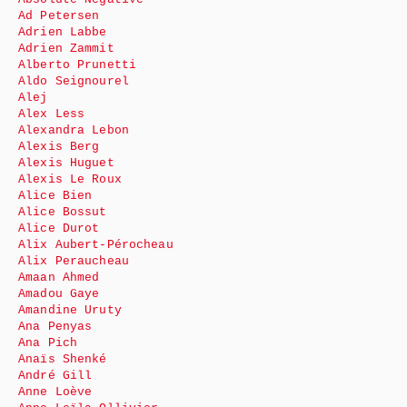
Ad Petersen
Adrien Labbe
Adrien Zammit
Alberto Prunetti
Aldo Seignourel
Alej
Alex Less
Alexandra Lebon
Alexis Berg
Alexis Huguet
Alexis Le Roux
Alice Bien
Alice Bossut
Alice Durot
Alix Aubert-Pérocheau
Alix Peraucheau
Amaan Ahmed
Amadou Gaye
Amandine Uruty
Ana Penyas
Ana Pich
Anaïs Shenké
André Gill
Anne Loève