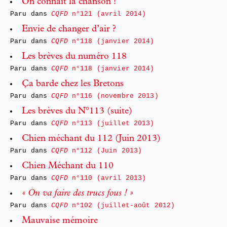
On connait la chanson !
Paru dans
CQFD
n°121 (avril 2014)
Envie de changer d’air ?
Paru dans
CQFD
n°118 (janvier 2014)
Les brèves du numéro 118
Paru dans
CQFD
n°118 (janvier 2014)
Ça barde chez les Bretons
Paru dans
CQFD
n°116 (novembre 2013)
Les brèves du N°113 (suite)
Paru dans
CQFD
n°113 (juillet 2013)
Chien méchant du 112 (Juin 2013)
Paru dans
CQFD
n°112 (Juin 2013)
Chien Méchant du 110
Paru dans
CQFD
n°110 (avril 2013)
« On va faire des trucs fous ! »
Paru dans
CQFD
n°102 (juillet-août 2012)
Mauvaise mémoire