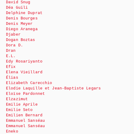
David Snug
Déa Guili
Delphine Duprat
Denis Bourges
Denis Meyer
Diego Aranega
Djaber
Dogan Boztas
Dora D.
Dran
E.L.
Edy Rosariyanto
Efix
Elena Vieillard
Élias
Elizabeth Carecchio
Elodie Laquille et Jean-Baptiste Legars
Eloïse Pardonnet
Elzazimut
Emilie Aprile
Emilie Seto
Emilien Bernard
Emmanuel Sanséau
Emmanuel Sanséau
Eneko