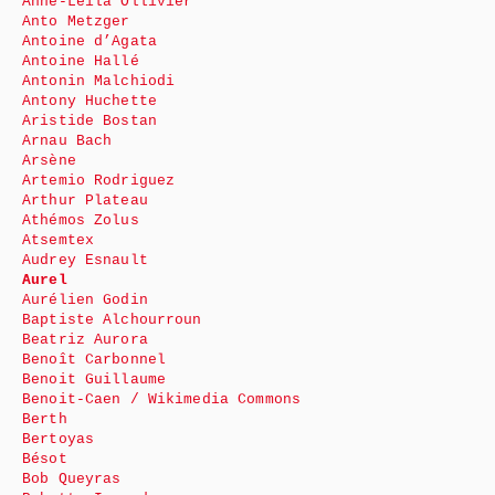
Anne-Leïla Ollivier
Anto Metzger
Antoine d’Agata
Antoine Hallé
Antonin Malchiodi
Antony Huchette
Aristide Bostan
Arnau Bach
Arsène
Artemio Rodriguez
Arthur Plateau
Athémos Zolus
Atsemtex
Audrey Esnault
Aurel
Aurélien Godin
Baptiste Alchourroun
Beatriz Aurora
Benoît Carbonnel
Benoit Guillaume
Benoit-Caen / Wikimedia Commons
Berth
Bertoyas
Bésot
Bob Queyras