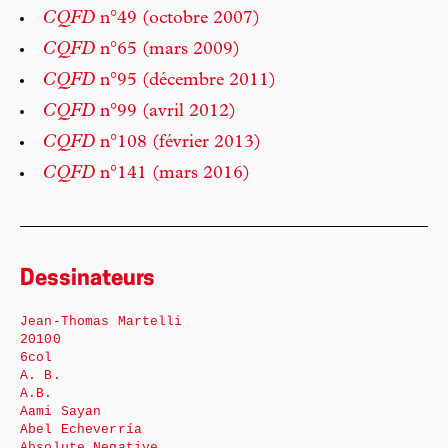
CQFD
n°49 (octobre 2007)
CQFD
n°65 (mars 2009)
CQFD
n°95 (décembre 2011)
CQFD
n°99 (avril 2012)
CQFD
n°108 (février 2013)
CQFD
n°141 (mars 2016)
Dessinateurs
Jean-Thomas Martelli
20100
6col
A. B.
A.B.
Aami Sayan
Abel Echeverría
Absolute Negative