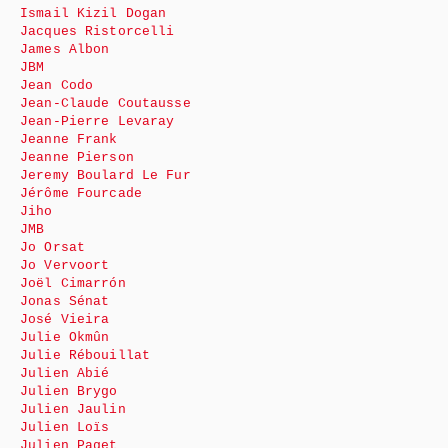
Ismail Kizil Dogan
Jacques Ristorcelli
James Albon
JBM
Jean Codo
Jean-Claude Coutausse
Jean-Pierre Levaray
Jeanne Frank
Jeanne Pierson
Jeremy Boulard Le Fur
Jérôme Fourcade
Jiho
JMB
Jo Orsat
Jo Vervoort
Joël Cimarrón
Jonas Sénat
José Vieira
Julie Okmûn
Julie Rébouillat
Julien Abié
Julien Brygo
Julien Jaulin
Julien Loïs
Julien Paget