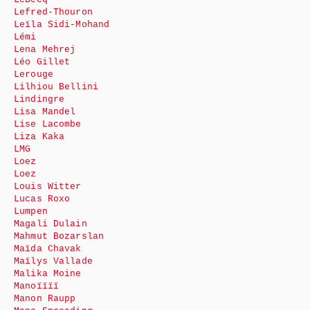
Lefred-Thouron
Leïla Sidi-Mohand
Lémi
Lena Mehrej
Léo Gillet
Lerouge
Lilhiou Bellini
Lindingre
Lisa Mandel
Lise Lacombe
Liza Kaka
LMG
Loez
Loez
Louis Witter
Lucas Roxo
Lumpen
Magali Dulain
Mahmut Bozarslan
Maïda Chavak
Maïlys Vallade
Malika Moine
Manoïïïï
Manon Raupp