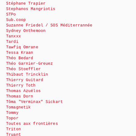
Stéphane Trapier
Stephanos Mangriotis
STPo
Sub.coop
Suzanne Friedel / SOS Méditerrannée
Sydney Onthemoon
Tanxxx
Tardi
Tawfiq Omrane
Tessa Kraan
Théo Bedard
Théo Garnier-Greuez
Théo Stoeffler
Thibaut Trincklin
Thierry Guitard
Thierry Toth
Thomas Azuélos
Thomas Dorn
Tôma "Verminax" Sickart
Tomagnetik
Tommy
Topor
Toutes aux frontières
Triton
Truant