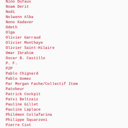
Nino Dufaux
Noam Derit
Nodi
Nolwenn Alba
Nono Kadaver
Odeth
Olga
Olivier Garraud
Olivier Monthaye
Olivier Saint-Hilaire
Omar Ibrahim
Oscar B. Castillo
P. F.
P2P
Pablo Chignard
Pablo Gomez
Par Morgan Fache/Collectif Item
Patobeur
Patrick Cockpit
Patxi Beltzaiz
Pauline Gillet
Pauline Laplace
Philémon Collafarina
Philippe Squarzoni
Pierre Ciot