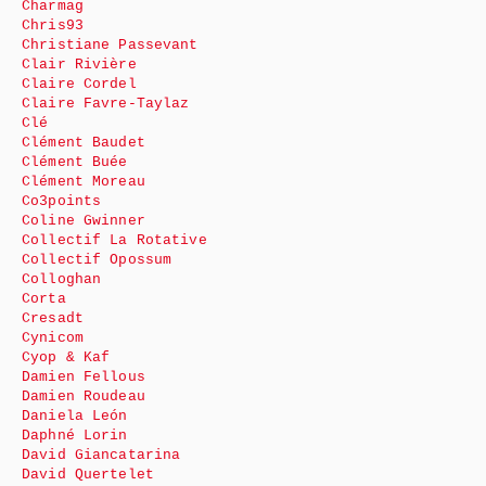
Charmag
Chris93
Christiane Passevant
Clair Rivière
Claire Cordel
Claire Favre-Taylaz
Clé
Clément Baudet
Clément Buée
Clément Moreau
Co3points
Coline Gwinner
Collectif La Rotative
Collectif Opossum
Colloghan
Corta
Cresadt
Cynicom
Cyop & Kaf
Damien Fellous
Damien Roudeau
Daniela León
Daphné Lorin
David Giancatarina
David Quertelet