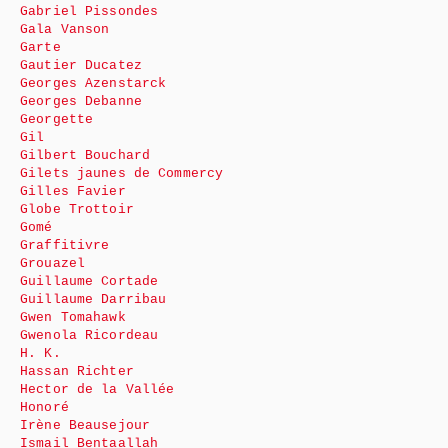
Gabriel Pissondes
Gala Vanson
Garte
Gautier Ducatez
Georges Azenstarck
Georges Debanne
Georgette
Gil
Gilbert Bouchard
Gilets jaunes de Commercy
Gilles Favier
Globe Trottoir
Gomé
Graffitivre
Grouazel
Guillaume Cortade
Guillaume Darribau
Gwen Tomahawk
Gwenola Ricordeau
H. K.
Hassan Richter
Hector de la Vallée
Honoré
Irène Beausejour
Ismail Bentaallah