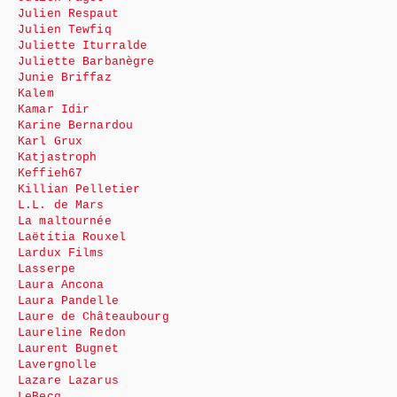
Julien Respaut
Julien Tewfiq
Juliette Iturralde
Juliette Barbanègre
Junie Briffaz
Kalem
Kamar Idir
Karine Bernardou
Karl Grux
Katjastroph
Keffieh67
Killian Pelletier
L.L. de Mars
La maltournée
Laëtitia Rouxel
Lardux Films
Lasserpe
Laura Ancona
Laura Pandelle
Laure de Châteaubourg
Laureline Redon
Laurent Bugnet
Lavergnolle
Lazare Lazarus
LeBecq