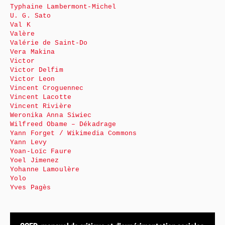
Typhaine Lambermont-Michel
U. G. Sato
Val K
Valère
Valérie de Saint-Do
Vera Makina
Victor
Victor Delfim
Victor Leon
Vincent Croguennec
Vincent Lacotte
Vincent Rivière
Weronika Anna Siwiec
Wilfreed Obame – Dékadrage
Yann Forget / Wikimedia Commons
Yann Levy
Yoan-Loïc Faure
Yoel Jimenez
Yohanne Lamoulère
Yolo
Yves Pagès