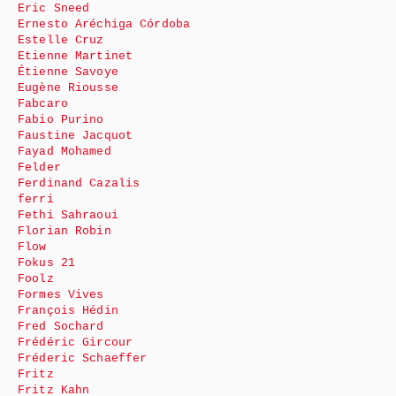
Eric Sneed
Ernesto Aréchiga Córdoba
Estelle Cruz
Etienne Martinet
Étienne Savoye
Eugène Riousse
Fabcaro
Fabio Purino
Faustine Jacquot
Fayad Mohamed
Felder
Ferdinand Cazalis
ferri
Fethi Sahraoui
Florian Robin
Flow
Fokus 21
Foolz
Formes Vives
François Hédin
Fred Sochard
Frédéric Gircour
Fréderic Schaeffer
Fritz
Fritz Kahn