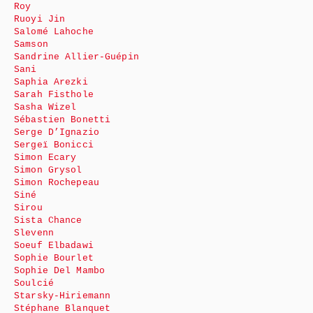
Roy
Ruoyi Jin
Salomé Lahoche
Samson
Sandrine Allier-Guépin
Sani
Saphia Arezki
Sarah Fisthole
Sasha Wizel
Sébastien Bonetti
Serge D’Ignazio
Sergeï Bonicci
Simon Ecary
Simon Grysol
Simon Rochepeau
Siné
Sirou
Sista Chance
Slevenn
Soeuf Elbadawi
Sophie Bourlet
Sophie Del Mambo
Soulcié
Starsky-Hiriemann
Stéphane Blanquet