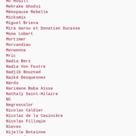
Mc McGill
Mehrake Ghodsi
Ménopause Rebelle
Mickomix
Miguel Brieva
Mira Garou et Donatien Ducasse
Mona Lobert
Mortimer
Morvandiau
Morwenna
Mric
Nadia Berz
Nadia Von Foutre
Nadjib Bouznad
Naïké Desquesnes
Nardo
Narimane Baba Aïssa
Nathaly Saint-Hilaire
NC
Negrescolor
Nicolas Caldier
Nicolas de la Casinière
Nicolas Filloqie
Nieves
Nijelle Botainne