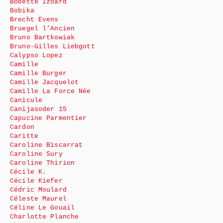
Bobette Izoard
Bobika
Brecht Evens
Bruegel l’Ancien
Bruno Bartkowiak
Bruno-Gilles Liebgott
Calypso Lopez
Camille
Camille Burger
Camille Jacquelot
Camille La Force Née
Canicule
Canijasoder 15
Capucine Parmentier
Cardon
Caritte
Caroline Biscarrat
Caroline Sury
Caroline Thirion
Cécile K.
Cécile Kiefer
Cédric Moulard
Céleste Maurel
Céline Le Gouail
Charlotte Planche