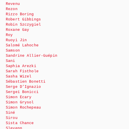
Revenu
Rezon
Rizzo Boring
Robert Gibbings
Robin Szczygiel
Roxane Gay
Roy
Ruoyi Jin
Salomé Lahoche
Samson
Sandrine Allier-Guépin
Sani
Saphia Arezki
Sarah Fisthole
Sasha Wizel
Sébastien Bonetti
Serge D’Ignazio
Sergeï Bonicci
Simon Ecary
Simon Grysol
Simon Rochepeau
Siné
Sirou
Sista Chance
Slevenn