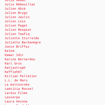
Julie Okmûn
Julie Rébouillat
Julien Abié
Julien Brygo
Julien Jaulin
Julien Loïs
Julien Paget
Julien Respaut
Julien Tewfiq
Juliette Iturralde
Juliette Barbanègre
Junie Briffaz
Kalem
Kamar Idir
Karine Bernardou
Karl Grux
Katjastroph
Keffieh67
Killian Pelletier
L.L. de Mars
La maltournée
Laëtitia Rouxel
Lardux Films
Lasserpe
Laura Ancona