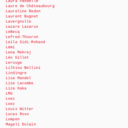
Laura Pandelle
Laure de Châteaubourg
Laureline Redon
Laurent Bugnet
Lavergnolle
Lazare Lazarus
LeBecq
Lefred-Thouron
Leïla Sidi-Mohand
Lémi
Lena Mehrej
Léo Gillet
Lerouge
Lilhiou Bellini
Lindingre
Lisa Mandel
Lise Lacombe
Liza Kaka
LMG
Loez
Loez
Louis Witter
Lucas Roxo
Lumpen
Magali Dulain