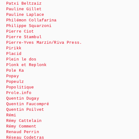
Patxi Beltzaiz
Pauline Gillet
Pauline Laplace
Philémon Collafarina
Philippe Squarzoni
Pierre Ciot
Pierre Stambul
Pierre-Yves Marzin/Riva Press.
Pirikk
Placid
Plein le dos
Plonk et Replonk
Pole Ka
Popay
Popeulz
Popolitique
Prole.info
Quentin Dugay
Quentin Faucompré
Quentin Poilvet
Rémi
Rémy Cattelain
Rémy Comment
Renaud Perrin
Réseau Codetras