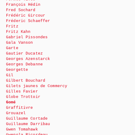
François Hédin
Fred Sochard
Frédéric Gircour
Fréderic Schaeffer
Fritz
Fritz Kahn
Gabriel Pissondes
Gala Vanson
Garte
Gautier Ducatez
Georges Azenstarck
Georges Debanne
Georgette
Gil
Gilbert Bouchard
Gilets jaunes de Commercy
Gilles Favier
Globe Trottoir
Gomé
Graffitivre
Grouazel
Guillaume Cortade
Guillaume Darribau
Gwen Tomahawk
Gwenola Ricordeau