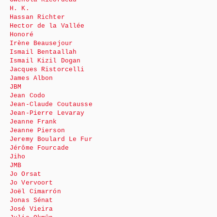
H. K.
Hassan Richter
Hector de la Vallée
Honoré
Irène Beausejour
Ismail Bentaallah
Ismail Kizil Dogan
Jacques Ristorcelli
James Albon
JBM
Jean Codo
Jean-Claude Coutausse
Jean-Pierre Levaray
Jeanne Frank
Jeanne Pierson
Jeremy Boulard Le Fur
Jérôme Fourcade
Jiho
JMB
Jo Orsat
Jo Vervoort
Joël Cimarrón
Jonas Sénat
José Vieira