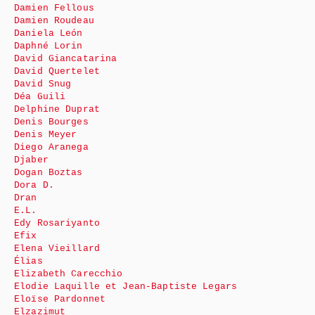
Damien Fellous
Damien Roudeau
Daniela León
Daphné Lorin
David Giancatarina
David Quertelet
David Snug
Déa Guili
Delphine Duprat
Denis Bourges
Denis Meyer
Diego Aranega
Djaber
Dogan Boztas
Dora D.
Dran
E.L.
Edy Rosariyanto
Efix
Elena Vieillard
Élias
Elizabeth Carecchio
Elodie Laquille et Jean-Baptiste Legars
Eloïse Pardonnet
Elzazimut