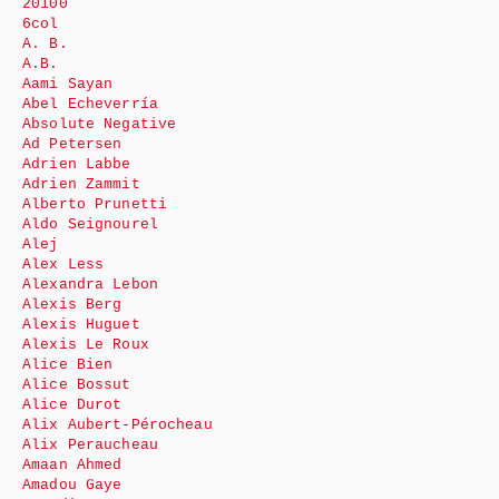
20100
6col
A. B.
A.B.
Aami Sayan
Abel Echeverría
Absolute Negative
Ad Petersen
Adrien Labbe
Adrien Zammit
Alberto Prunetti
Aldo Seignourel
Alej
Alex Less
Alexandra Lebon
Alexis Berg
Alexis Huguet
Alexis Le Roux
Alice Bien
Alice Bossut
Alice Durot
Alix Aubert-Pérocheau
Alix Peraucheau
Amaan Ahmed
Amadou Gaye