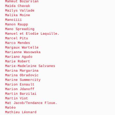
Mahmut Bozarslan
Maïda Chavak
Maïlys Vallade
Malika Moine
Manoïïïï
Manon Raupp
Mano Spreading
Manuel et Elodie Laquille.
Marcel Pitu
Marco Mendes
Margaux Wartelle
Marianne Wasowska
Mariano Agudo
Marie Robert
Marie-Madeleine Salvanes
Marina Margarina
Marina Obradovic
Marine Summercity
Marion Esnault
Marion Jdanoff
Martin Barzilai
Martin Viot
Mat Jacob/Tendance Floue.
Matéo
Mathieu Léonard