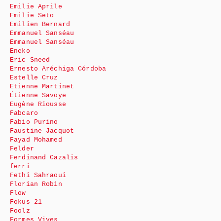
Emilie Aprile
Emilie Seto
Emilien Bernard
Emmanuel Sanséau
Emmanuel Sanséau
Eneko
Eric Sneed
Ernesto Aréchiga Córdoba
Estelle Cruz
Etienne Martinet
Étienne Savoye
Eugène Riousse
Fabcaro
Fabio Purino
Faustine Jacquot
Fayad Mohamed
Felder
Ferdinand Cazalis
ferri
Fethi Sahraoui
Florian Robin
Flow
Fokus 21
Foolz
Formes Vives