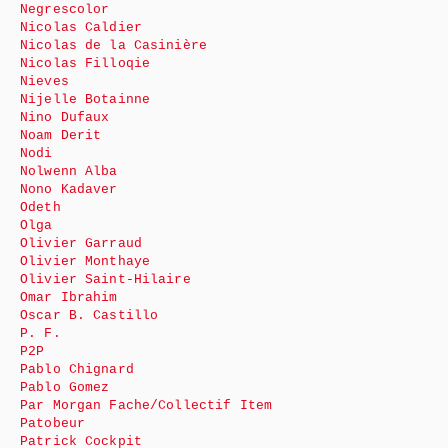
Negrescolor
Nicolas Caldier
Nicolas de la Casinière
Nicolas Filloqie
Nieves
Nijelle Botainne
Nino Dufaux
Noam Derit
Nodi
Nolwenn Alba
Nono Kadaver
Odeth
Olga
Olivier Garraud
Olivier Monthaye
Olivier Saint-Hilaire
Omar Ibrahim
Oscar B. Castillo
P. F.
P2P
Pablo Chignard
Pablo Gomez
Par Morgan Fache/Collectif Item
Patobeur
Patrick Cockpit