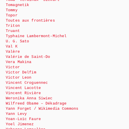
Tomagnetik
Tommy
Topor
Toutes aux frontières
Triton
Truant
Typhaine Lambermont-Michel
U. G. Sato
Val K
Valère
Valérie de Saint-Do
Vera Makina
Victor
Victor Delfim
Victor Leon
Vincent Croguennec
Vincent Lacotte
Vincent Rivière
Weronika Anna Siwiec
Wilfreed Obame – Dékadrage
Yann Forget / Wikimedia Commons
Yann Levy
Yoan-Loïc Faure
Yoel Jimenez