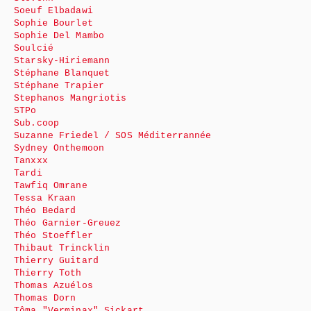
Soeuf Elbadawi
Sophie Bourlet
Sophie Del Mambo
Soulcié
Starsky-Hiriemann
Stéphane Blanquet
Stéphane Trapier
Stephanos Mangriotis
STPo
Sub.coop
Suzanne Friedel / SOS Méditerrannée
Sydney Onthemoon
Tanxxx
Tardi
Tawfiq Omrane
Tessa Kraan
Théo Bedard
Théo Garnier-Greuez
Théo Stoeffler
Thibaut Trincklin
Thierry Guitard
Thierry Toth
Thomas Azuélos
Thomas Dorn
Tôma "Verminax" Sickart