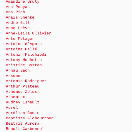
Amandine Uruty
Ana Penyas
Ana Pich
Anaïs Shenké
André Gill
Anne Loève
Anne-Leïla Ollivier
Anto Metzger
Antoine d’Agata
Antoine Hallé
Antonin Malchiodi
Antony Huchette
Aristide Bostan
Arnau Bach
Arsène
Artemio Rodriguez
Arthur Plateau
Athémos Zolus
Atsemtex
Audrey Esnault
Aurel
Aurélien Godin
Baptiste Alchourroun
Beatriz Aurora
Benoît Carbonnel