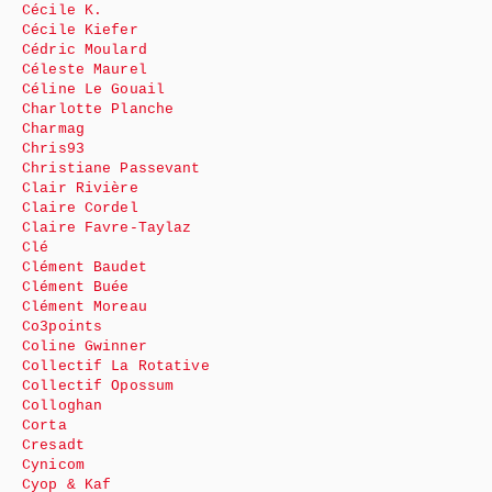
Cécile K.
Cécile Kiefer
Cédric Moulard
Céleste Maurel
Céline Le Gouail
Charlotte Planche
Charmag
Chris93
Christiane Passevant
Clair Rivière
Claire Cordel
Claire Favre-Taylaz
Clé
Clément Baudet
Clément Buée
Clément Moreau
Co3points
Coline Gwinner
Collectif La Rotative
Collectif Opossum
Colloghan
Corta
Cresadt
Cynicom
Cyop & Kaf