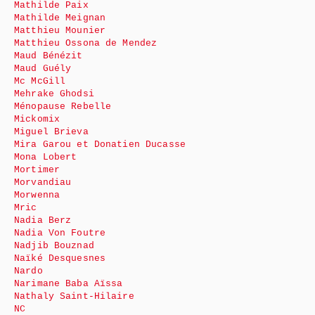
Mathilde Paix
Mathilde Meignan
Matthieu Mounier
Matthieu Ossona de Mendez
Maud Bénézit
Maud Guély
Mc McGill
Mehrake Ghodsi
Ménopause Rebelle
Mickomix
Miguel Brieva
Mira Garou et Donatien Ducasse
Mona Lobert
Mortimer
Morvandiau
Morwenna
Mric
Nadia Berz
Nadia Von Foutre
Nadjib Bouznad
Naïké Desquesnes
Nardo
Narimane Baba Aïssa
Nathaly Saint-Hilaire
NC