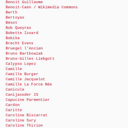
Benoit Guillaume
Benoit-Caen / Wikimedia Commons
Berth
Bertoyas
Bésot
Bob Queyras
Bobette Izoard
Bobika
Brecht Evens
Bruegel l’Ancien
Bruno Bartkowiak
Bruno-Gilles Liebgott
Calypso Lopez
Camille
Camille Burger
Camille Jacquelot
Camille La Force Née
Canicule
Canijasoder 15
Capucine Parmentier
Cardon
Caritte
Caroline Biscarrat
Caroline Sury
Caroline Thirion