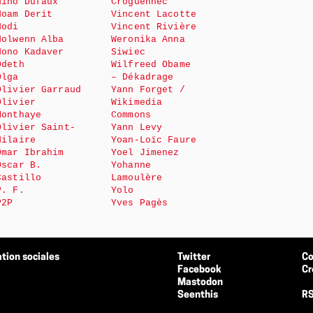
Nino Dufaux
Croguennec
Noam Derit
Vincent Lacotte
Nodi
Vincent Rivière
Nolwenn Alba
Weronika Anna
Nono Kadaver
Siwiec
Odeth
Wilfreed Obame
Olga
– Dékadrage
Olivier Garraud
Yann Forget /
Olivier
Wikimedia
Monthaye
Commons
Olivier Saint-
Yann Levy
Hilaire
Yoan-Loïc Faure
Omar Ibrahim
Yoel Jimenez
Oscar B.
Yohanne
Castillo
Lamoulère
P. F.
Yolo
P2P
Yves Pagès
tion sociales
Twitter
Co
Facebook
Cr
Mastodon
Seenthis
RS