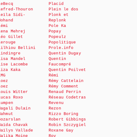
LeBecq
Placid
Lefred-Thouron
Plein le dos
Leïla Sidi-
Plonk et
Mohand
Replonk
Lémi
Pole Ka
Lena Mehrej
Popay
Léo Gillet
Popeulz
Lerouge
Popolitique
Lilhiou Bellini
Prole.info
Lindingre
Quentin Dugay
Lisa Mandel
Quentin
Lise Lacombe
Faucompré
Liza Kaka
Quentin Poilvet
LMG
Rémi
Loez
Rémy Cattelain
Loez
Rémy Comment
Louis Witter
Renaud Perrin
Lucas Roxo
Réseau Codetras
Lumpen
Revenu
Magali Dulain
Rezon
Mahmut
Rizzo Boring
Bozarslan
Robert Gibbings
Maïda Chavak
Robin Szczygiel
Maïlys Vallade
Roxane Gay
Malika Moine
Roy