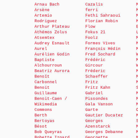
Arnau Bach
Cazalis
Arsène
ferri
Artemio
Fethi Sahraoui
Rodriguez
Florian Robin
Arthur Plateau
Flow
Athémos Zolus
Fokus 21
Atsemtex
Foolz
Audrey Esnault
Formes Vives
Aurel
François Hédin
Aurélien Godin
Fred Sochard
Baptiste
Frédéric
Alchourroun
Gircour
Beatriz Aurora
Fréderic
Benoît
Schaeffer
Carbonnel
Fritz
Benoit
Fritz Kahn
Guillaume
Gabriel
Benoit-Caen /
Pissondes
Wikimedia
Gala Vanson
Commons
Garte
Berth
Gautier Ducatez
Bertoyas
Georges
Bésot
Azenstarck
Bob Queyras
Georges Debanne
Bobette Izoard
Georgette