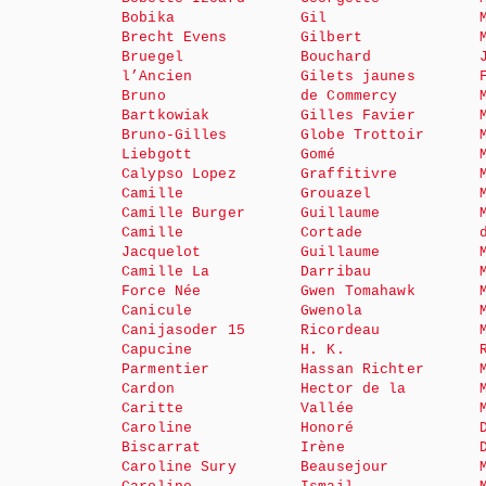
Bobika
Gil
Brecht Evens
Gilbert
Bruegel
Bouchard
l’Ancien
Gilets jaunes
Bruno
de Commercy
Bartkowiak
Gilles Favier
Bruno-Gilles
Globe Trottoir
Liebgott
Gomé
Calypso Lopez
Graffitivre
Camille
Grouazel
Camille Burger
Guillaume
Camille
Cortade
Jacquelot
Guillaume
Camille La
Darribau
Force Née
Gwen Tomahawk
Canicule
Gwenola
Canijasoder 15
Ricordeau
Capucine
H. K.
Parmentier
Hassan Richter
Cardon
Hector de la
Caritte
Vallée
Caroline
Honoré
Biscarrat
Irène
Caroline Sury
Beausejour