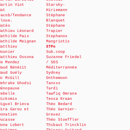
Martin Viot
Starsky-
Mat
Hiriemann
Jacob/Tendance
Stéphane
Floue.
Blanquet
Matéo
Stéphane
Mathieu Léonard
Trapier
Mathilde Paix
Stephanos
Mathilde Meignan
Mangriotis
Matthieu
STPo
Mounier
Sub.coop
Matthieu Ossona
Suzanne Friedel
de Mendez
/ SOS
Maud Bénézit
Méditerrannée
Maud Guély
Sydney
Mc McGill
Onthemoon
Mehrake Ghodsi
Tanxxx
Ménopause
Tardi
Rebelle
Tawfiq Omrane
Mickomix
Tessa Kraan
Miguel Brieva
Théo Bedard
Mira Garou et
Théo Garnier-
Donatien
Greuez
Ducasse
Théo Stoeffler
Mona Lobert
Thibaut Trincklin