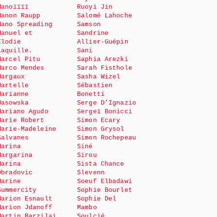
Manoïïïï
Ruoyi Jin
Manon Raupp
Salomé Lahoche
Mano Spreading
Samson
Manuel et
Sandrine
Elodie
Allier-Guépin
Laquille.
Sani
Marcel Pitu
Saphia Arezki
Marco Mendes
Sarah Fisthole
Margaux
Sasha Wizel
Wartelle
Sébastien
Marianne
Bonetti
Wasowska
Serge D’Ignazio
Mariano Agudo
Sergeï Bonicci
Marie Robert
Simon Ecary
Marie-Madeleine
Simon Grysol
Salvanes
Simon Rochepeau
Marina
Siné
Margarina
Sirou
Marina
Sista Chance
Obradovic
Slevenn
Marine
Soeuf Elbadawi
Summercity
Sophie Bourlet
Marion Esnault
Sophie Del
Marion Jdanoff
Mambo
Martin Barzilai
Soulcié