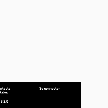
ntacts
Se connecter
édits
S 2.0