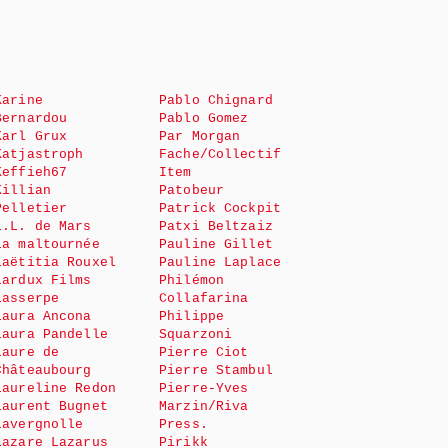
Karine
Pablo Chignard
Bernardou
Pablo Gomez
Karl Grux
Par Morgan
Katjastroph
Fache/Collectif
Keffieh67
Item
Killian
Patobeur
Pelletier
Patrick Cockpit
L.L. de Mars
Patxi Beltzaiz
La maltournée
Pauline Gillet
Laëtitia Rouxel
Pauline Laplace
Lardux Films
Philémon
Lasserpe
Collafarina
Laura Ancona
Philippe
Laura Pandelle
Squarzoni
Laure de
Pierre Ciot
Châteaubourg
Pierre Stambul
Laureline Redon
Pierre-Yves
Laurent Bugnet
Marzin/Riva
Lavergnolle
Press.
Lazare Lazarus
Pirikk