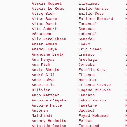
Alexis Huguet
Elzazimut
Alexis Le Roux
Emilie Aprile
Alice Bien
Emilie Seto
Alice Bossut
Emilien Bernard
Alice Durot
Emmanuel
Alix Aubert-
Sanséau
Pérocheau
Emmanuel
Alix Peraucheau
Sanséau
Amaan Ahmed
Eneko
Amadou Gaye
Eric Sneed
Amandine Uruty
Ernesto
Ana Penyas
Aréchiga
Ana Pich
Córdoba
Anaïs Shenké
Estelle Cruz
André Gill
Etienne
Anne Loève
Martinet
Anne-Leïla
Étienne Savoye
Ollivier
Eugène Riousse
Anto Metzger
Fabcaro
Antoine d’Agata
Fabio Purino
Antoine Hallé
Faustine
Antonin
Jacquot
Malchiodi
Fayad Mohamed
Antony Huchette
Felder
Aristide Bostan
Ferdinand