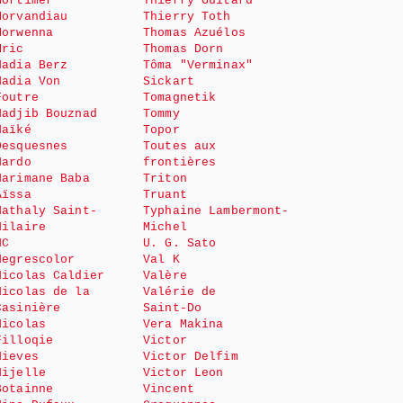
Mortimer
Thierry Guitard
Morvandiau
Thierry Toth
Morwenna
Thomas Azuélos
Mric
Thomas Dorn
Nadia Berz
Tôma "Verminax"
Nadia Von
Sickart
Foutre
Tomagnetik
Nadjib Bouznad
Tommy
Naïké
Topor
Desquesnes
Toutes aux
Nardo
frontières
Narimane Baba
Triton
Aïssa
Truant
Nathaly Saint-
Typhaine Lambermont-
Hilaire
Michel
NC
U. G. Sato
Negrescolor
Val K
Nicolas Caldier
Valère
Nicolas de la
Valérie de
Casinière
Saint-Do
Nicolas
Vera Makina
Filloqie
Victor
Nieves
Victor Delfim
Nijelle
Victor Leon
Botainne
Vincent