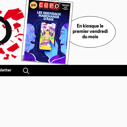
En kiosque le
premier vendredi
du mois
letter