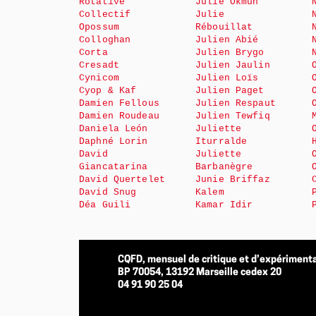
Rotative
Julie Okmûn
Collectif
Julie
Opossum
Rébouillat
Colloghan
Julien Abié
Corta
Julien Brygo
Cresadt
Julien Jaulin
Cynicom
Julien Loïs
Cyop & Kaf
Julien Paget
Damien Fellous
Julien Respaut
Damien Roudeau
Julien Tewfiq
Daniela León
Juliette
Daphné Lorin
Iturralde
David
Juliette
Giancatarina
Barbanègre
David Quertelet
Junie Briffaz
David Snug
Kalem
Déa Guili
Kamar Idir
CQFD, mensuel de critique et d’expérimenta
BP 70054, 13192 Marseille cedex 20
04 91 90 25 04