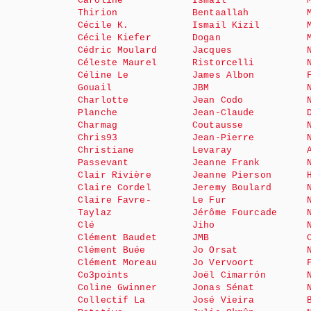
Caroline
Ismail
Thirion
Bentaallah
Cécile K.
Ismail Kizil
Cécile Kiefer
Dogan
Cédric Moulard
Jacques
Céleste Maurel
Ristorcelli
Céline Le
James Albon
Gouail
JBM
Charlotte
Jean Codo
Planche
Jean-Claude
Charmag
Coutausse
Chris93
Jean-Pierre
Christiane
Levaray
Passevant
Jeanne Frank
Clair Rivière
Jeanne Pierson
Claire Cordel
Jeremy Boulard
Claire Favre-
Le Fur
Taylaz
Jérôme Fourcade
Clé
Jiho
Clément Baudet
JMB
Clément Buée
Jo Orsat
Clément Moreau
Jo Vervoort
Co3points
Joël Cimarrón
Coline Gwinner
Jonas Sénat
Collectif La
José Vieira