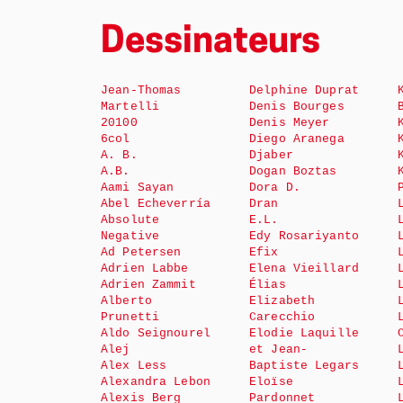
Dessinateurs
Jean-Thomas
Delphine Duprat
Martelli
Denis Bourges
20100
Denis Meyer
6col
Diego Aranega
A. B.
Djaber
A.B.
Dogan Boztas
Aami Sayan
Dora D.
Abel Echeverría
Dran
Absolute
E.L.
Negative
Edy Rosariyanto
Ad Petersen
Efix
Adrien Labbe
Elena Vieillard
Adrien Zammit
Élias
Alberto
Elizabeth
Prunetti
Carecchio
Aldo Seignourel
Elodie Laquille
Alej
et Jean-
Alex Less
Baptiste Legars
Alexandra Lebon
Eloïse
Alexis Berg
Pardonnet